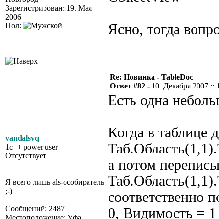
Зарегистрирован: 19. Мая
2006
Пол:
Ясно, тогда вопро
Re: Новинка - TableDoc
Ответ #82 -
10. Декабря 2007 :: 
Есть одна неболь
Когда в таблице 
vandalsvq
Таб.Область(1,1)
1c++ power user
Отсутствует
а потом перепис
Таб.Область(1,1).
Я всего лишь als-особиратель
;-)
соответственно п
Сообщений: 2487
0, Видимость = 1
Местоположение: Уфа