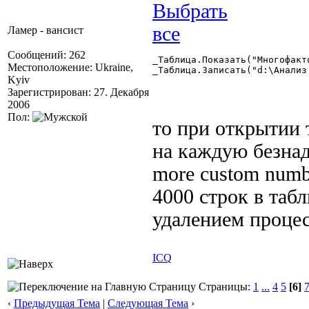
Ламер - вансист
Сообщений: 262
_Таблица.Показать("Многофакт
Местоположение: Ukraine,
_Таблица.Записать("d:\Анализ.
Kyiv
Зарегистрирован: 27. Декабря
2006
Пол:
то при открытии 
на каждую безна
more custom numbe
4000 строк в таб
удалением процес
ICQ
Страницы:
1
...
4
5
[6]
‹
Предыдущая Тема
|
Следующая Тема
›