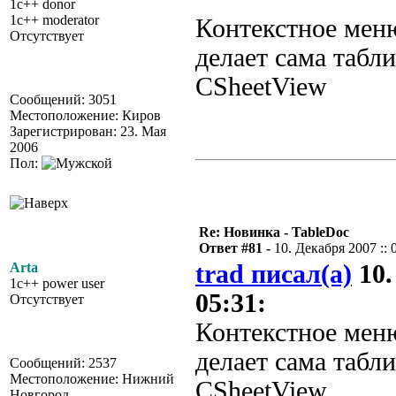
1c++ donor
1c++ moderator
Контекстное меню
Отсутствует
делает сама табли
CSheetView
Сообщений: 3051
Местоположение: Киров
Зарегистрирован: 23. Мая
2006
Пол:
Re: Новинка - TableDoc
Ответ #81 -
10. Декабря 2007 :: 
Arta
trad писал(а)
10.
1c++ power user
05:31:
Отсутствует
Контекстное меню
делает сама табли
Сообщений: 2537
Местоположение: Нижний
CSheetView
Новгород