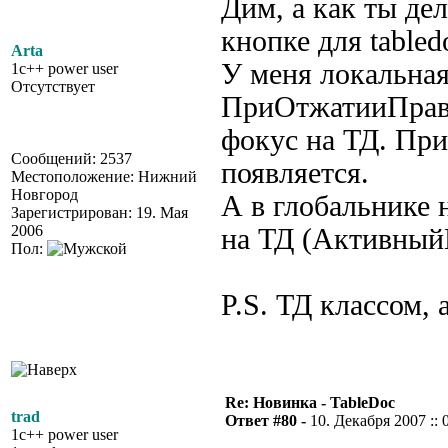
Дим, а как ты де
кнопке для tabled
Arta
У меня локальна
1c++ power user
Отсутствует
ПриОтжатииПраво
фокус на ТД. При
Сообщений: 2537
появляется.
Местоположение: Нижний
Новгород
А в глобальнике 
Зарегистрирован: 19. Мая
2006
на ТД (АктивныйК
Пол:
P.S. ТД классом, 
Re: Новинка - TableDoc
trad
Ответ #80 -
10. Декабря 2007 :: 
1c++ power user