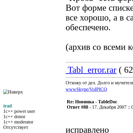
Вот форме списке
все хорошо, а в 
обеспечено.
(архив со всеми 
Tabl_error.rar
( 62
Отхожу от дел. Долго и мучител
www
Skype/VoIP
ICQ
Re: Новинка - TableDoc
trad
Ответ #88 -
17. Декабря 2007 :: 
1c++ power user
1c++ donor
1c++ moderator
Отсутствует
исправлено