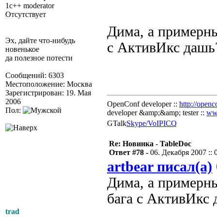
1c++ moderator
Отсутствует
Дима, а примерны
Эх, дайте что-нибудь
с АктивИкс дашь
новенькое
да полезное потести
Сообщений: 6303
Местоположение: Москва
Зарегистрирован: 19. Мая
2006
OpenConf developer ::
http://openc
Пол:
developer &amp;&amp; tester ::
ww
GTalk
Skype/VoIP
ICQ
Re: Новинка - TableDoc
Ответ #78 -
06. Декабря 2007 :: 
artbear писал(а)
Дима, а примерны
бага с АктивИкс 
trad