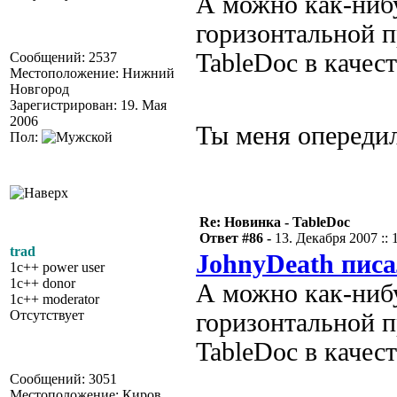
А можно как-нибу
горизонтальной 
TableDoc в качес
Сообщений: 2537
Местоположение: Нижний
Новгород
Зарегистрирован: 19. Мая
2006
Ты меня опередил
Пол:
Re: Новинка - TableDoc
Ответ #86 -
13. Декабря 2007 :: 
trad
JohnyDeath писа
1c++ power user
1c++ donor
А можно как-нибу
1c++ moderator
Отсутствует
горизонтальной 
TableDoc в качес
Сообщений: 3051
Местоположение: Киров