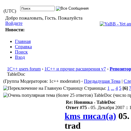
(UTC)
Добро пожаловать, Гость. Пожалуйста
Войдите
Новости:
Главная
Справка
Поиск
Вход
1С++ users forum
›
1С++ и прочие расширения v7
›
Репозито
TableDoc
(Группа Модераторов: 1c++ moderator)
‹
Предыдущая Тема
|
Сл
Страницы:
1
...
4
5
[6]
TableDoc (число п
Re: Новинка - TableDoc
Ответ #75 -
05. Декабря 2007 :: 
kms писал(а)
05.
trad