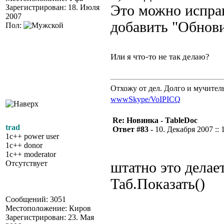
Это можно испра
Зарегистрирован: 18. Июля
2007
добавить "Обнови
Пол:
Или я что-то не так делаю?
Отхожу от дел. Долго и мучител
www
Skype/VoIP
ICQ
Re: Новинка - TableDoc
trad
Ответ #83 -
10. Декабря 2007 :: 
1c++ power user
1c++ donor
1c++ moderator
Отсутствует
штатно это делае
Таб.Показать()
Сообщений: 3051
Местоположение: Киров
Зарегистрирован: 23. Мая