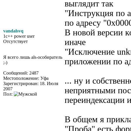
выглядит так
"Инструкция по а
по адресу "0х000
В новой версии к
vandalsvq
1c++ power user
иначе
Отсутствует
"Исключение unkn
Я всего лишь als-особиратель
приложении по а
;-)
Сообщений: 2487
Местоположение: Уфа
... ну и собствен
Зарегистрирован: 18. Июля
неприятными пос
2007
Пол:
переиндексации и 
В общем я прикл
"Проба" есть фор