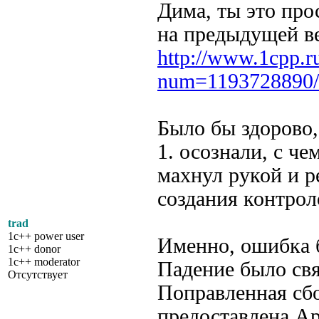
Дима, ты это про
на предыдущей в
http://www.1cpp.r
num=1193728890/
Было бы здорово,
1. осознали, с че
махнул рукой и р
создания контрол
trad
1c++ power user
Именно, ошибка б
1c++ donor
1c++ moderator
Падение было свя
Отсутствует
Поправленная сбо
предоставлена Ар