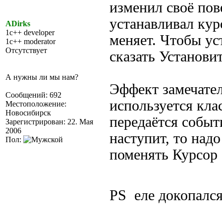
изменил своё пов
устанавливал кур
ADirks
1c++ developer
меняет. Чтобы ус
1c++ moderator
Отсутствует
сказать Установи
А нужны ли мы нам?
Эффект замечател
Сообщений: 692
используется кла
Местоположение:
Новосибирск
передаётся собы
Зарегистрирован: 22. Мая
2006
наступит, то надо
Пол:
поменять Курсор =
PS еле докопалс