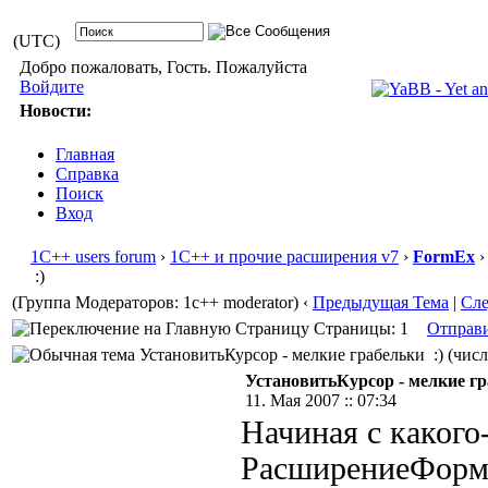
(UTC)
Добро пожаловать, Гость. Пожалуйста
Войдите
Новости:
Главная
Справка
Поиск
Вход
1С++ users forum
›
1С++ и прочие расширения v7
›
FormEx
›
:)
(Группа Модераторов: 1c++ moderator)
‹
Предыдущая Тема
|
Сл
Страницы: 1
Отправ
УстановитьКурсор - мелкие грабельки :) (числ
УстановитьКурсор - мелкие гр
11. Мая 2007 :: 07:34
Начиная с какого
РасширениеФормы