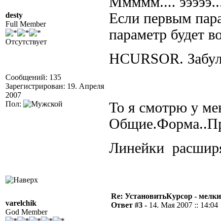
Ммммм.... эээээ.
Если первым пара
desty
Full Member
параметр будет в
Отсутствует
HCURSOR. Забул
Сообщений: 135
Зарегистрирован: 19. Апреля
2007
Пол:
То я смотрю у ме
Общие.Форма..Пр
Линейки расшир
Re: УстановитьКурсор - мелки
varelchik
Ответ #3 -
14. Мая 2007 :: 14:04
God Member