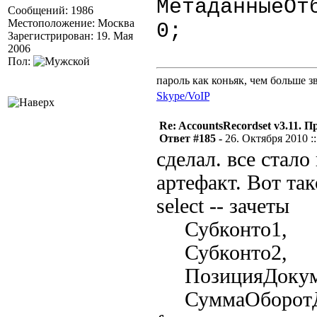
МетаданныеОт
Сообщений: 1986
Местоположение: Москва
0;
Зарегистрирован: 19. Мая
2006
Пол:
пароль как коньяк, чем больше з
Skype/VoIP
Re: AccountsRecordset v3.11. 
Ответ #185 -
26. Октября 2010 ::
сделал. все стало
артефакт. Вот так
select -- зачеты
Субконто1,
Субконто2,
ПозицияДокум
СуммаОборотД