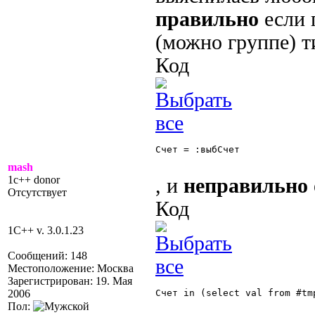
правильно
если 
(можно группе) т
Код
Счет = :выбСчет 

mash
1c++ donor
, и
неправильно
Отсутствует
Код
1C++ v. 3.0.1.23
Сообщений: 148
Местоположение: Москва
Зарегистрирован: 19. Мая
2006
Счет in (select val from #tmp
Пол: