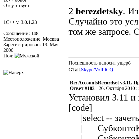
Отсутствует
2
berezdetsky
. И
Случайно это усл
1C++ v. 3.0.1.23
том же запросе. 
Сообщений: 148
Местоположение: Москва
Зарегистрирован: 19. Мая
2006
Пол:
Поспешность наносит ущерб
GTalk
Skype/VoIP
ICQ
Re: AccountsRecordset v3.11. 
Ответ #183 -
26. Октября 2010 ::
Установил 3.11 и 
[code]
|select -- зачет
| СубконтоКт1
| СубконтоКт2