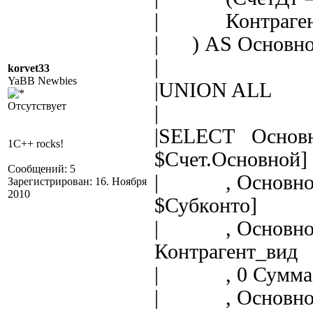
| Контрагенты
| ) AS Основн
|
korvet33
YaBB Newbies
|UNION ALL
Отсутствует
|
|SELECT Основн
1C++ rocks!
$Счет.Основной]
Сообщений: 5
| , ОсновнойО
Зарегистрирован: 16. Ноября
2010
$Субконто]
| , ОсновнойО
Контрагент_вид
| , 0 Сумма
| , Основной