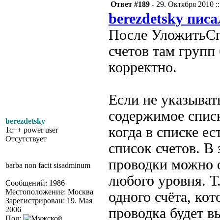
Ответ #189 -
29. Октября 2010 ::
berezdetsky писа
После УложитьСп
счетов там групп
корректно.
Если не указыват
содержимое списк
berezdetsky
когда в списке ес
1c++ power user
Отсутствует
список счетов. В 
проводки можно о
barba non facit sisadminum
любого уровня. Т.
Сообщений: 1986
Местоположение: Москва
одного счёта, кот
Зарегистрирован: 19. Мая
2006
проводка будет вы
Пол: