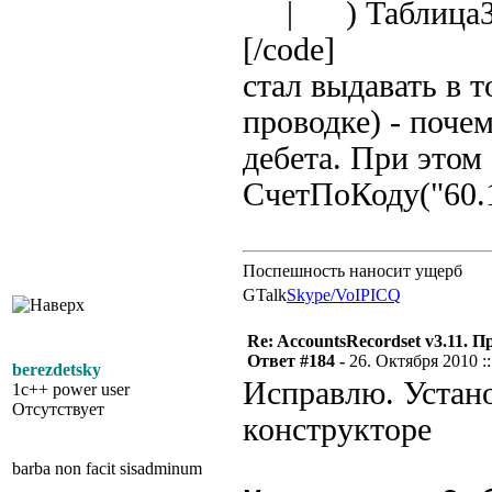
| ) ТаблицаЗ
[/code]
стал выдавать в 
проводке) - поче
дебета. При этом
СчетПоКоду("60.
Поспешность наносит ущерб
GTalk
Skype/VoIP
ICQ
Re: AccountsRecordset v3.11. 
Ответ #184 -
26. Октября 2010 ::
berezdetsky
Исправлю. Устано
1c++ power user
Отсутствует
конструкторе
barba non facit sisadminum