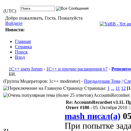
(UTC)
Добро пожаловать, Гость. Пожалуйста
Войдите
Новости:
Главная
Справка
Поиск
Вход
1С++ users forum
›
1С++ и прочие расширения v7
›
Репозито
БИ.
(Группа Модераторов: 1c++ moderator)
‹
Предыдущая Тема
|
Сл
Страницы:
1
...
11
12
[1
AccountsRecordset 
Re: AccountsRecordset v3.11. 
Ответ #180 -
05. Октября 2010 ::
mash писал(а)
05
При попытке зад
Z1