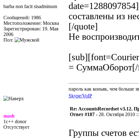
date=1288097854]
barba non facit sisadminum
составлены из не
Сообщений: 1986
Местоположение: Москва
[/quote]
Зарегистрирован: 19. Мая
2006
Не воспроизводит
Пол:
[sub][font=Cour
= СуммаОборот[/f
пароль как коньяк, чем больше з
Skype/VoIP
Re: AccountsRecordset v3.12. 
Ответ #187 -
28. Октября 2010 ::
mash
1c++ donor
Отсутствует
Группы счетов ест