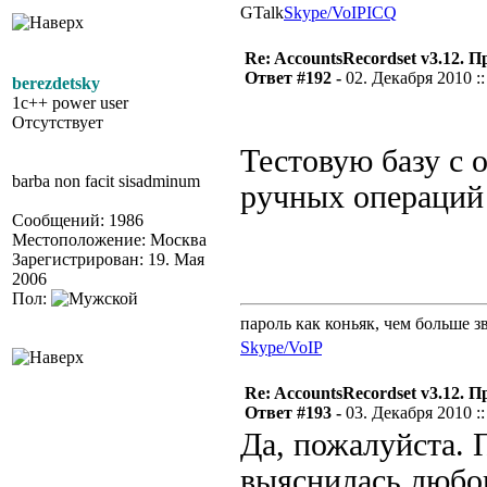
GTalk
Skype/VoIP
ICQ
Re: AccountsRecordset v3.12. 
Ответ #192 -
02. Декабря 2010 ::
berezdetsky
1c++ power user
Отсутствует
Тестовую базу с 
barba non facit sisadminum
ручных операций
Сообщений: 1986
Местоположение: Москва
Зарегистрирован: 19. Мая
2006
Пол:
пароль как коньяк, чем больше з
Skype/VoIP
Re: AccountsRecordset v3.12. 
Ответ #193 -
03. Декабря 2010 ::
Да, пожалуйста. 
выяснилась любоп