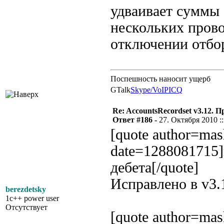
удваивает суммы 
нескольких прово
отключении отбор
Поспешность наносит ущерб
GTalk
Skype/VoIP
ICQ
Re: AccountsRecordset v3.12. 
Ответ #186 -
27. Октября 2010 ::
[quote author=ma
date=1288081715]
дебета[/quote]
Исправлено в v3.
berezdetsky
1c++ power user
Отсутствует
[quote author=ma