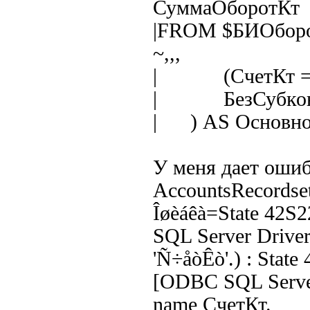
СуммаОборотКт
|FROM $БИОборот
~,,,
| (СчетКт = :
| БезСубконто
| ) AS Основн
У меня дает оши
AccountsRecordset
Îøèáêà=State 42S2
SQL Server Driver
'Ñ÷åòÊò'.) : State
[ODBC SQL Server
name СчетКт.