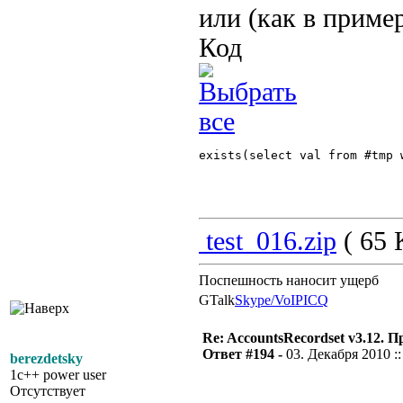
или (как в приме
Код
exists(select val from #tmp 
test_016.zip
( 65 
Поспешность наносит ущерб
GTalk
Skype/VoIP
ICQ
Re: AccountsRecordset v3.12. 
Ответ #194 -
03. Декабря 2010 ::
berezdetsky
1c++ power user
Отсутствует