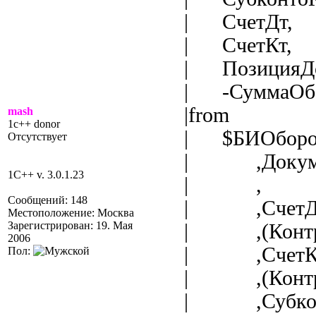
| СчетДт,
| СчетКт,
| ПозицияДок
| -СуммаОбор
|from
mash
1c++ donor
| $БИОборотыД
Отсутствует
| ,Докуме
1C++ v. 3.0.1.23
| ,
Сообщений: 148
| ,СчетДт =
Местоположение: Москва
Зарегистрирован: 19. Мая
| ,(Контра
2006
| ,СчетКт =
Пол:
| ,(Контраге
| ,СубконтоД