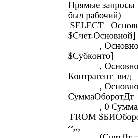
Прямые запросы к
был рабочий)
|SELECT Основн
$Счет.Основной]
| , ОсновнойО
$Субконто]
| , ОсновнойО
Контрагент_вид
| , Основной
СуммаОборотДт
| , 0 Сумма
|FROM $БИОборот
~,,,
| (СчетДт = :