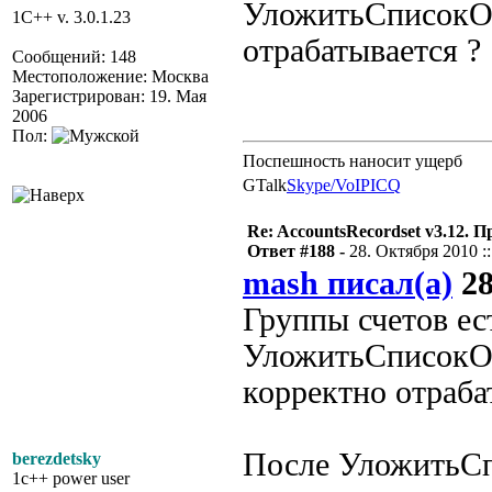
УложитьСписокОбъ
1C++ v. 3.0.1.23
отрабатывается ?
Сообщений: 148
Местоположение: Москва
Зарегистрирован: 19. Мая
2006
Пол:
Поспешность наносит ущерб
GTalk
Skype/VoIP
ICQ
Re: AccountsRecordset v3.12. 
Ответ #188 -
28. Октября 2010 ::
mash писал(а)
28
Группы счетов ест
УложитьСписокОбъ
корректно отраба
После УложитьСп
berezdetsky
1c++ power user