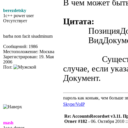
В чем может быть
berezdetsky
1c++ power user
Цитата:
Отсутствует
ПозицияДок
barba non facit sisadminum
ВидДокуме
Сообщений: 1986
Местоположение: Москва
Зарегистрирован: 19. Мая
Существуют 
2006
случае, если ука
Пол:
Документ.
пароль как коньяк, чем больше з
Skype/VoIP
Re: AccountsRecordset v3.11. 
Ответ #182 -
06. Октября 2010 ::
mash
1c++ donor