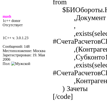
from
$БИОбороты.Нов
,Документ
mash
1c++ donor
,
Отсутствует
,exists(select
1C++ v. 3.0.1.23
#СчетаРасчетовСК
Сообщений: 148
,(Контрагенты
Местоположение: Москва
Зарегистрирован: 19. Мая
,Субконто1 !
2006
,exists(select
Пол:
#СчетаРасчетовСК
,Контраген
) Зачеты
[/code]