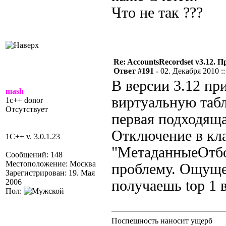
Что не так ???
Re: AccountsRecordset v3.12. 
Ответ #191 -
02. Декабря 2010 ::
В версии 3.12 пр
mash
виртуальную таб
1c++ donor
Отсутствует
первая подходяща
Отключение в кла
1C++ v. 3.0.1.23
"МетаданныеО
Сообщений: 148
Местоположение: Москва
проблему. Ощущен
Зарегистрирован: 19. Мая
2006
получаешь top 1 
Пол:
Поспешность наносит ущерб