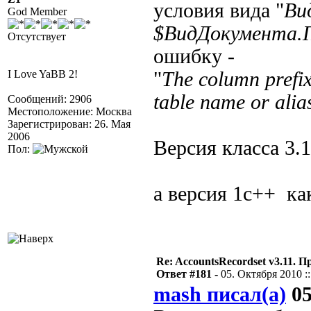
условия вида "
Ви
God Member
$ВидДокумента.
Отсутствует
ошибку -
I Love YaBB 2!
"
The column prefi
table name or alia
Сообщений: 2906
Местоположение: Москва
Зарегистрирован: 26. Мая
2006
Версия класса 3.
Пол:
а версия 1с++ ка
Re: AccountsRecordset v3.11. 
Ответ #181 -
05. Октября 2010 ::
mash писал(а)
05