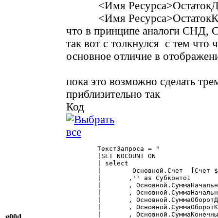
<Имя Ресурса>ОстатокД
<Имя Ресурса>ОстатокК
что в принципе аналоги СНД, 
так вот с толкнулся с тем чт
основное отличие в отображени
пока это возможно сделать тр
приблизительно так
Код
	ТекстЗапроса = "

	|SET NOCOUNT ON

	| select  

	| 	 Основной.Счет  [Счет $Счет.Основной]

	|	,'' as Субконто1

	|	, Основной.СуммаНачальныйОстатокДт as СНД

	|	, Основной.СуммаНачальныйОстатокКт as СНК

	|	, Основной.СуммаОборотДт as ДО

	|	, Основной.СуммаОборотКт as КО

	|	, Основной.СуммаКонечныйОстатокДт as СКД

g00d