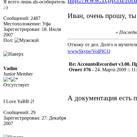
Я всего лишь als-особиратель
;-)
Иван, очень прошу, ты
Сообщений: 2487
Местоположение: Уфа
Зарегистрирован: 18. Июля
«
Последня
2007
Пол:
Отхожу от дел. Долго и мучител
www
Skype/VoIP
ICQ
Re: AccountsRecordset v3.00. 
Vadim
Ответ #76 -
24. Марта 2009 :: 11
Junior Member
Отсутствует
А документация есть п
I Love YaBB 2!
Сообщений: 29
Зарегистрирован: 27. Декабря
2007