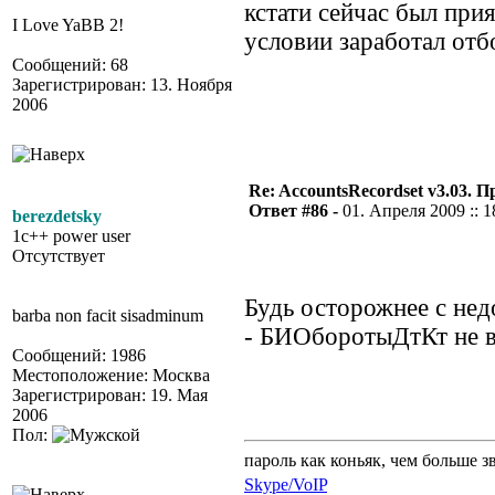
кстати сейчас был при
I Love YaBB 2!
условии заработал отб
Сообщений: 68
Зарегистрирован: 13. Ноября
2006
Re: AccountsRecordset v3.03. 
Ответ #86 -
01. Апреля 2009 :: 1
berezdetsky
1c++ power user
Отсутствует
Будь осторожнее с н
barba non facit sisadminum
- БИОборотыДтКт не в
Сообщений: 1986
Местоположение: Москва
Зарегистрирован: 19. Мая
2006
Пол:
пароль как коньяк, чем больше з
Skype/VoIP