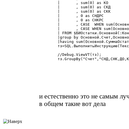
	|	, sum(0) as КО

	|	, sum(0) as СКД

	|	, sum(0) as СКК

	|	, 0 as СНДРС

	|	, 0 as СНКРС

	|	, CASE  WHEN sum(Основной.СуммаОстатокДт)-sum(Основной.СуммаОстатокКт)>0 THEN sum(Основной.СуммаОстатокДт)-sum(Основной.СуммаОстатокКт) ELSE 0 END as СКДРС

	|	, CASE WHEN sum(Основной.СуммаОстатокКт)-sum(Основной.СуммаОстатокДт) >0 THEN sum(Основной.СуммаОстатокКт)-sum(Основной.СуммаОстатокДт) ELSE 0 END as СККРС

	| FROM $БИОстатки.Основной(:КонДата~,,,,) AS Основной

	|group by Основной.Счет,Основной.Субконто1,Основной.Субконто1_вид

	|having sum(Основной.СуммаОстатокДт)<>sum(Основной.СуммаОстатокКт)";

	тз=SQL.ВыполнитьИнструкцию(ТекстЗапроса);  

	//Debug.ViewVT(тз);

	тз.GroupBy("Счет","СНД,СНК,ДО,КО,СКД,СКК,СНДРС,СНКРС,СКДРС,СККРС");

и естественно это не самым лу
в общем такие вот дела