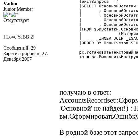
	ТекстЗапроса = "

Vadim
	|SELECT ОсновнойОстатки.Счет

Junior Member
	|	, ОсновнойОстатки.Субконто1

	|	, ОсновнойОстатки.Субконто1_вид

Отсутствует
	|	, ОсновнойОстатки.СуммаОстатокДт

	|	, ОсновнойОстатки.КоличествоОстатокДт

	|FROM $БИОстатки.Основной(:ВыбДата,,,

	|		(Материалы),) AS ОсновнойОстатки

I Love YaBB 2!
	|	INNER JOIN _1SACCS AS ПланСчетов (NOLOCK) ON ОсновнойОстатки.Счет = ПланСчетов.ID

	|ORDER BY ПланСчетов.SCHKOD";

Сообщений: 29
	рс.УстановитьТекстовыйПараметр("ВыбДата", '01.01.09');

Зарегистрирован: 27.
	тз = рс.ВыполнитьИнструкцию(ТекстЗапроса);

Декабря 2007
получаю в ответ:
AccountsRecordset::Сфо
'Основной' не найден!) : 
вм.СформироватьОшибку
В родной базе этот запро