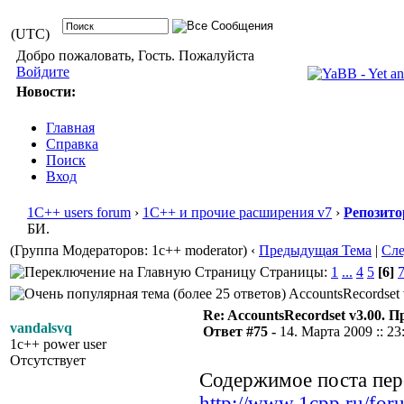
(UTC)
Добро пожаловать, Гость. Пожалуйста
Войдите
Новости:
Главная
Справка
Поиск
Вход
1С++ users forum
›
1С++ и прочие расширения v7
›
Репозито
БИ.
(Группа Модераторов: 1c++ moderator)
‹
Предыдущая Тема
|
Сл
Страницы:
1
...
4
5
[6]
AccountsRecordset 
Re: AccountsRecordset v3.00. 
vandalsvq
Ответ #75 -
14. Марта 2009 :: 23
1c++ power user
Отсутствует
Содержимое поста пере
http://www.1cpp.ru/f