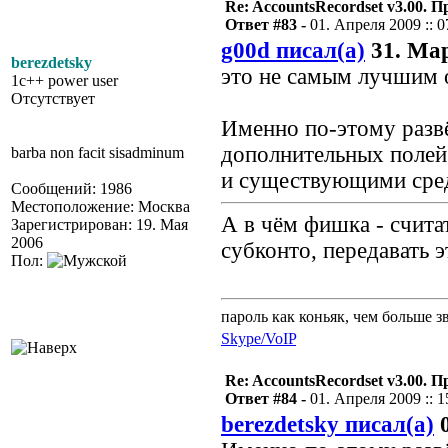
Re: AccountsRecordset v3.00. 
Ответ #83 -
01. Апреля 2009 :: 0
g00d писал(а)
31. Мар
berezdetsky
это не самым лучшим 
1c++ power user
Отсутствует
Именно по-этому развё
дополнительных полей.
barba non facit sisadminum
и существующими сре
Сообщений: 1986
Местоположение: Москва
А в чём фишка - счит
Зарегистрирован: 19. Мая
2006
субконто, передавать э
Пол:
пароль как коньяк, чем больше з
Skype/VoIP
Re: AccountsRecordset v3.00. 
Ответ #84 -
01. Апреля 2009 :: 1
berezdetsky писал(а)
0