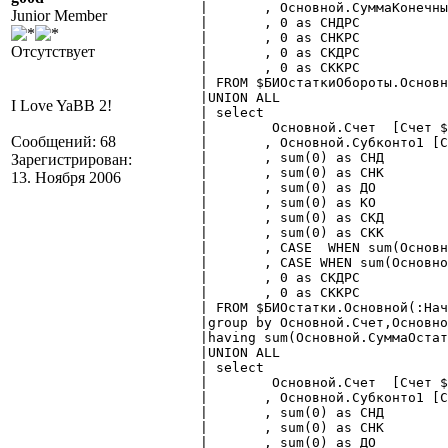
	|	, Основной.СуммаКонечныйОстатокКт as СКК

Junior Member
	|	, 0 as СНДРС

	|	, 0 as СНКРС

Отсутствует
	|	, 0 as СКДРС

	|	, 0 as СККРС

	| FROM $БИОстаткиОбороты.Основной(:НачДата, :КонДата ~, , , , , , ) AS Основной

	|UNION ALL

I Love YaBB 2!
	| select  

	| 	 Основной.Счет  [Счет $Счет.Основной]

Сообщений: 68
	|	, Основной.Субконто1 [Субконто1 $Субконто]

	|	, sum(0) as СНД

Зарегистрирован:
	|	, sum(0) as СНК

13. Ноября 2006
	|	, sum(0) as ДО

	|	, sum(0) as КО

	|	, sum(0) as СКД

	|	, sum(0) as СКК

	|	, CASE  WHEN sum(Основной.СуммаОстатокДт)-sum(Основной.СуммаОстатокКт)>0 THEN sum(Основной.СуммаОстатокДт)-sum(Основной.СуммаОстатокКт) ELSE 0 END as СНДРС

	|	, CASE WHEN sum(Основной.СуммаОстатокКт)-sum(Основной.СуммаОстатокДт)>0 THEN sum(Основной.СуммаОстатокКт)-sum(Основной.СуммаОстатокДт) ELSE 0 END as СНКРС

	|	, 0 as СКДРС

	|	, 0 as СККРС

	| FROM $БИОстатки.Основной(:НачДата,,,,) AS Основной

	|group by Основной.Счет,Основной.Субконто1,Основной.Субконто1_вид

	|having sum(Основной.СуммаОстатокДт)<>sum(Основной.СуммаОстатокКт)

	|UNION ALL

	| select  

	| 	 Основной.Счет  [Счет $Счет.Основной]

	|	, Основной.Субконто1 [Субконто1 $Субконто]

	|	, sum(0) as СНД

	|	, sum(0) as СНК

	|	, sum(0) as ДО
