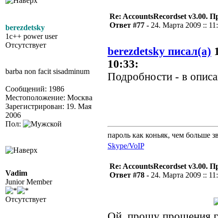
Re: AccountsRecordset v3.00. 
Ответ #77 -
24. Марта 2009 :: 11
berezdetsky
1c++ power user
Отсутствует
berezdetsky писал(а)
1
10:33:
barba non facit sisadminum
Подробности - в описан
Сообщений: 1986
Местоположение: Москва
Зарегистрирован: 19. Мая
2006
Пол:
пароль как коньяк, чем больше з
Skype/VoIP
Re: AccountsRecordset v3.00. 
Vadim
Ответ #78 -
24. Марта 2009 :: 11
Junior Member
Отсутствует
Ой, прошу прощения