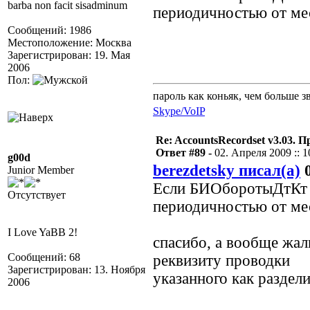
barba non facit sisadminum
периодичностью от ме
Сообщений: 1986
Местоположение: Москва
Зарегистрирован: 19. Мая
2006
Пол:
пароль как коньяк, чем больше з
Skype/VoIP
Re: AccountsRecordset v3.03. 
Ответ #89 -
02. Апреля 2009 :: 1
g00d
berezdetsky писал(а)
0
Junior Member
Если БИОборотыДтКт с
Отсутствует
периодичностью от ме
I Love YaBB 2!
спасибо, а вообще жаль
Сообщений: 68
реквизиту проводки
Зарегистрирован: 13. Ноября
указанного как раздели
2006