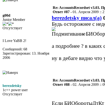
Re: AccountsRecordset v3.03. 
Ответ #87 -
01. Апреля 2009 :: 2
g00d
berezdetsky писал(а)
0
Junior Member
Будь осторожнее с н
Отсутствует
- БИОборо
I Love YaBB 2!
а подробнее ? в каких
Сообщений: 68
Зарегистрирован: 13. Ноября
ну в дебаге видно что 
2006
Re: AccountsRecordset v3.03. 
Ответ #88 -
02. Апреля 2009 :: 0
berezdetsky
1c++ power user
Отсутствует
Если БИОборотыДтКт с