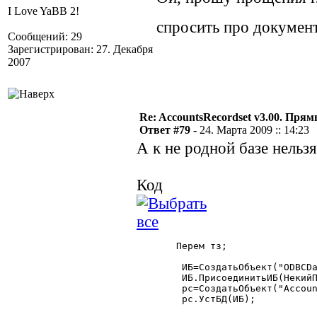
I Love YaBB 2!
спросить про докумен
Сообщений: 29
Зарегистрирован: 27. Декабря
2007
Re: AccountsRecordset v3.00. Пря
Ответ #79 -
24. Марта 2009 :: 14:23
А к не родной базе нельзя
Код
       Перем тз;

	ИБ=СоздатьОбъект("ODBCDataBase");

	ИБ.ПрисоединитьИБ(НекийПуть);

	рс=СоздатьОбъект("AccountsRecordset");

	рс.УстБД(ИБ);
