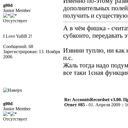
Именно по-этому развё
g00d
дополнительных полей
Junior Member
получить и существую
Отсутствует
А в чём фишка - счит
субконто, передавать э
I Love YaBB 2!
Сообщений: 68
Извини туплю, ни как 
Зарегистрирован: 13. Ноября
2006
п.с.
Жаль тогда надо подум
все таки 1сная функци
Re: AccountsRecordset v3.00. 
g00d
Ответ #85 -
01. Апреля 2009 :: 1
Junior Member
Отсутствует