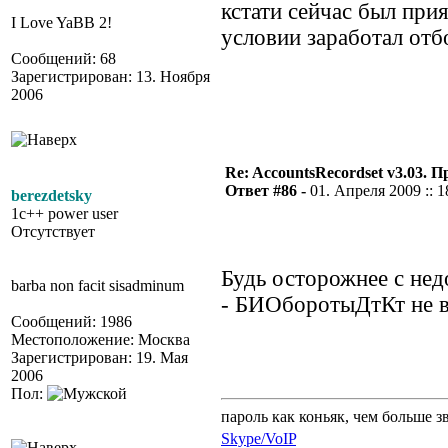
кстати сейчас был при
I Love YaBB 2!
условии заработал отб
Сообщений: 68
Зарегистрирован: 13. Ноября
2006
Re: AccountsRecordset v3.03. 
Ответ #86 -
01. Апреля 2009 :: 1
berezdetsky
1c++ power user
Отсутствует
Будь осторожнее с н
barba non facit sisadminum
- БИОборотыДтКт не в
Сообщений: 1986
Местоположение: Москва
Зарегистрирован: 19. Мая
2006
Пол:
пароль как коньяк, чем больше з
Skype/VoIP