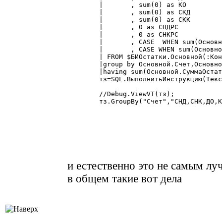
	|	, sum(0) as КО

	|	, sum(0) as СКД

	|	, sum(0) as СКК

	|	, 0 as СНДРС

	|	, 0 as СНКРС

	|	, CASE  WHEN sum(Основной.СуммаОстатокДт)-sum(Основной.СуммаОстатокКт)>0 THEN sum(Основной.СуммаОстатокДт)-sum(Основной.СуммаОстатокКт) ELSE 0 END as СКДРС

	|	, CASE WHEN sum(Основной.СуммаОстатокКт)-sum(Основной.СуммаОстатокДт) >0 THEN sum(Основной.СуммаОстатокКт)-sum(Основной.СуммаОстатокДт) ELSE 0 END as СККРС

	| FROM $БИОстатки.Основной(:КонДата~,,,,) AS Основной

	|group by Основной.Счет,Основной.Субконто1,Основной.Субконто1_вид

	|having sum(Основной.СуммаОстатокДт)<>sum(Основной.СуммаОстатокКт)";

	тз=SQL.ВыполнитьИнструкцию(ТекстЗапроса);  

	//Debug.ViewVT(тз);

	тз.GroupBy("Счет","СНД,СНК,ДО,КО,СКД,СКК,СНДРС,СНКРС,СКДРС,СККРС");

и естественно это не самым лу
в общем такие вот дела