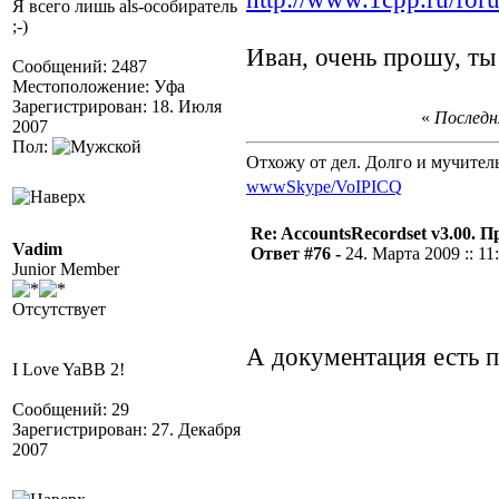
Я всего лишь als-особиратель
;-)
Иван, очень прошу, ты
Сообщений: 2487
Местоположение: Уфа
Зарегистрирован: 18. Июля
«
Последня
2007
Пол:
Отхожу от дел. Долго и мучител
www
Skype/VoIP
ICQ
Re: AccountsRecordset v3.00. 
Vadim
Ответ #76 -
24. Марта 2009 :: 11
Junior Member
Отсутствует
А документация есть п
I Love YaBB 2!
Сообщений: 29
Зарегистрирован: 27. Декабря
2007