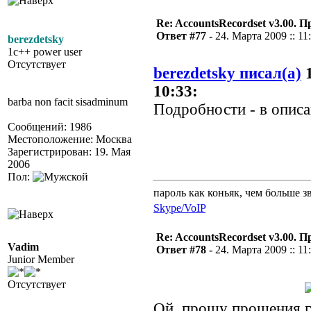
Re: AccountsRecordset v3.00. 
Ответ #77 -
24. Марта 2009 :: 11
berezdetsky
1c++ power user
Отсутствует
berezdetsky писал(а)
1
10:33:
barba non facit sisadminum
Подробности - в описан
Сообщений: 1986
Местоположение: Москва
Зарегистрирован: 19. Мая
2006
Пол:
пароль как коньяк, чем больше з
Skype/VoIP
Re: AccountsRecordset v3.00. 
Vadim
Ответ #78 -
24. Марта 2009 :: 11
Junior Member
Отсутствует
Ой, прошу прощения