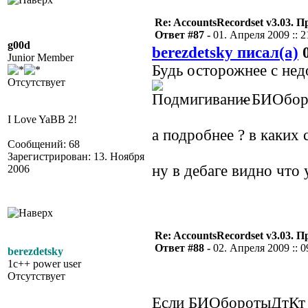
Re: AccountsRecordset v3.03. 
Ответ #87 -
01. Апреля 2009 :: 2
g00d
berezdetsky писал(а)
0
Junior Member
Будь осторожнее с н
Отсутствует
- БИОборо
I Love YaBB 2!
а подробнее ? в каких
Сообщений: 68
Зарегистрирован: 13. Ноября
ну в дебаге видно что 
2006
Re: AccountsRecordset v3.03. 
Ответ #88 -
02. Апреля 2009 :: 0
berezdetsky
1c++ power user
Отсутствует
Если БИОборотыДтКт с