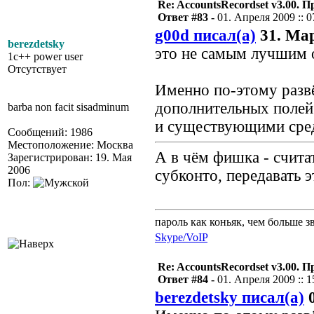
Re: AccountsRecordset v3.00. 
Ответ #83 -
01. Апреля 2009 :: 0
g00d писал(а)
31. Мар
berezdetsky
это не самым лучшим 
1c++ power user
Отсутствует
Именно по-этому развё
дополнительных полей.
barba non facit sisadminum
и существующими сре
Сообщений: 1986
Местоположение: Москва
А в чём фишка - счит
Зарегистрирован: 19. Мая
2006
субконто, передавать э
Пол:
пароль как коньяк, чем больше з
Skype/VoIP
Re: AccountsRecordset v3.00. 
Ответ #84 -
01. Апреля 2009 :: 1
berezdetsky писал(а)
0