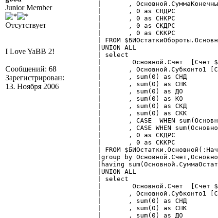
	|	, Основной.СуммаКонечныйОстатокКт as СКК

Junior Member
	|	, 0 as СНДРС

	|	, 0 as СНКРС

Отсутствует
	|	, 0 as СКДРС

	|	, 0 as СККРС

	| FROM $БИОстаткиОбороты.Основной(:НачДата, :КонДата ~, , , , , , ) AS Основной

	|UNION ALL

I Love YaBB 2!
	| select  

	| 	 Основной.Счет  [Счет $Счет.Основной]

Сообщений: 68
	|	, Основной.Субконто1 [Субконто1 $Субконто]

	|	, sum(0) as СНД

Зарегистрирован:
	|	, sum(0) as СНК

13. Ноября 2006
	|	, sum(0) as ДО

	|	, sum(0) as КО

	|	, sum(0) as СКД

	|	, sum(0) as СКК

	|	, CASE  WHEN sum(Основной.СуммаОстатокДт)-sum(Основной.СуммаОстатокКт)>0 THEN sum(Основной.СуммаОстатокДт)-sum(Основной.СуммаОстатокКт) ELSE 0 END as СНДРС

	|	, CASE WHEN sum(Основной.СуммаОстатокКт)-sum(Основной.СуммаОстатокДт)>0 THEN sum(Основной.СуммаОстатокКт)-sum(Основной.СуммаОстатокДт) ELSE 0 END as СНКРС

	|	, 0 as СКДРС

	|	, 0 as СККРС

	| FROM $БИОстатки.Основной(:НачДата,,,,) AS Основной

	|group by Основной.Счет,Основной.Субконто1,Основной.Субконто1_вид

	|having sum(Основной.СуммаОстатокДт)<>sum(Основной.СуммаОстатокКт)

	|UNION ALL

	| select  

	| 	 Основной.Счет  [Счет $Счет.Основной]

	|	, Основной.Субконто1 [Субконто1 $Субконто]

	|	, sum(0) as СНД

	|	, sum(0) as СНК

	|	, sum(0) as ДО
