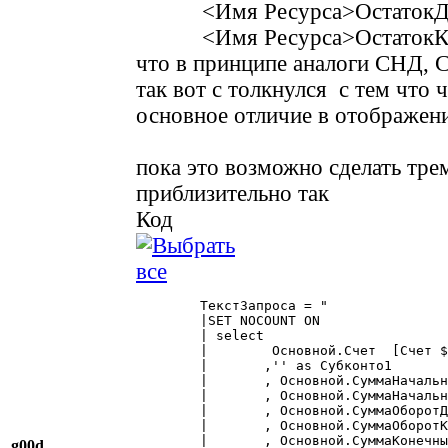
<Имя Ресурса>ОстатокД
<Имя Ресурса>ОстатокК
что в принципе аналоги СНД, 
так вот с толкнулся с тем чт
основное отличие в отображени
пока это возможно сделать тр
приблизительно так
Код
	ТекстЗапроса = "

	|SET NOCOUNT ON

	| select  

	| 	 Основной.Счет  [Счет $Счет.Основной]

	|	,'' as Субконто1

	|	, Основной.СуммаНачальныйОстатокДт as СНД

	|	, Основной.СуммаНачальныйОстатокКт as СНК

	|	, Основной.СуммаОборотДт as ДО

	|	, Основной.СуммаОборотКт as КО

	|	, Основной.СуммаКонечныйОстатокДт as СКД

g00d