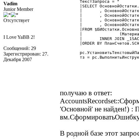
	ТекстЗапроса = "

Vadim
	|SELECT ОсновнойОстатки.Счет

Junior Member
	|	, ОсновнойОстатки.Субконто1

	|	, ОсновнойОстатки.Субконто1_вид

Отсутствует
	|	, ОсновнойОстатки.СуммаОстатокДт

	|	, ОсновнойОстатки.КоличествоОстатокДт

	|FROM $БИОстатки.Основной(:ВыбДата,,,

	|		(Материалы),) AS ОсновнойОстатки

I Love YaBB 2!
	|	INNER JOIN _1SACCS AS ПланСчетов (NOLOCK) ON ОсновнойОстатки.Счет = ПланСчетов.ID

	|ORDER BY ПланСчетов.SCHKOD";

Сообщений: 29
	рс.УстановитьТекстовыйПараметр("ВыбДата", '01.01.09');

Зарегистрирован: 27.
	тз = рс.ВыполнитьИнструкцию(ТекстЗапроса);

Декабря 2007
получаю в ответ:
AccountsRecordset::Сфо
'Основной' не найден!) : 
вм.СформироватьОшибку
В родной базе этот запро