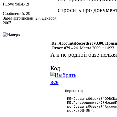
I Love YaBB 2!
спросить про докумен
Сообщений: 29
Зарегистрирован: 27. Декабря
2007
Re: AccountsRecordset v3.00. Пря
Ответ #79 -
24. Марта 2009 :: 14:23
А к не родной базе нельзя
Код
       Перем тз;

	ИБ=СоздатьОбъект("ODBCDataBase");

	ИБ.ПрисоединитьИБ(НекийПуть);

	рс=СоздатьОбъект("AccountsRecordset");

	рс.УстБД(ИБ);
