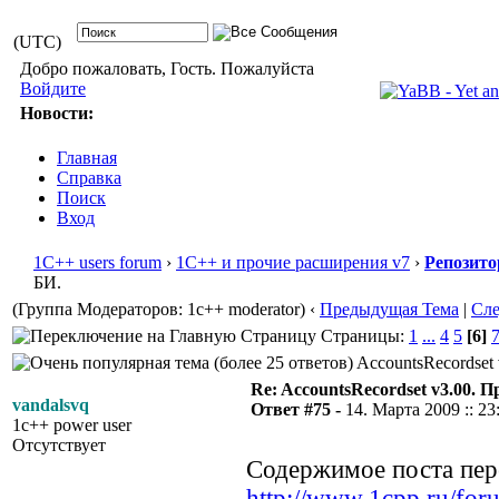
(UTC)
Добро пожаловать, Гость. Пожалуйста
Войдите
Новости:
Главная
Справка
Поиск
Вход
1С++ users forum
›
1С++ и прочие расширения v7
›
Репозито
БИ.
(Группа Модераторов: 1c++ moderator)
‹
Предыдущая Тема
|
Сл
Страницы:
1
...
4
5
[6]
AccountsRecordset 
Re: AccountsRecordset v3.00. 
vandalsvq
Ответ #75 -
14. Марта 2009 :: 23
1c++ power user
Отсутствует
Содержимое поста пере
http://www.1cpp.ru/f