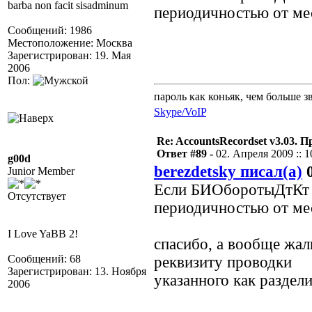
barba non facit sisadminum
периодичностью от ме
Сообщений: 1986
Местоположение: Москва
Зарегистрирован: 19. Мая
2006
Пол:
пароль как коньяк, чем больше з
Skype/VoIP
Re: AccountsRecordset v3.03. 
Ответ #89 -
02. Апреля 2009 :: 1
g00d
berezdetsky писал(а)
0
Junior Member
Если БИОборотыДтКт с
Отсутствует
периодичностью от ме
I Love YaBB 2!
спасибо, а вообще жаль
Сообщений: 68
реквизиту проводки
Зарегистрирован: 13. Ноября
указанного как раздели
2006