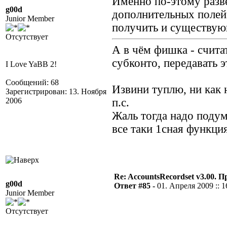
Именно по-этому развё
g00d
дополнительных полей
Junior Member
получить и существую
Отсутствует
А в чём фишка - счит
субконто, передавать э
I Love YaBB 2!
Сообщений: 68
Извини туплю, ни как 
Зарегистрирован: 13. Ноября
2006
п.с.
Жаль тогда надо подум
все таки 1сная функци
Re: AccountsRecordset v3.00. 
g00d
Ответ #85 -
01. Апреля 2009 :: 1
Junior Member
Отсутствует