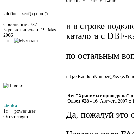
Select * from Viewnom 

#define sizeof(x) rand()
и в строке подк
Сообщений: 787
Зарегистрирован: 19. Мая
каталога с DBF-к
2006
Пол:
по остальным воп
int getRandomNumber()&&{&& retu
Re: "Хранимые процедуры" дл
Ответ #28 -
16. Августа 2007 :: 
kiruha
1c++ power user
Да, пожалуй это 
Отсутствует