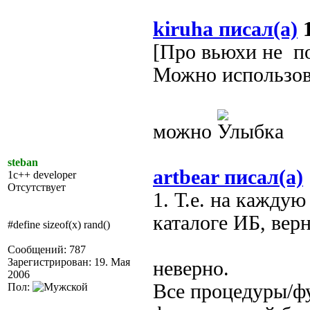
kiruha писал(а)
1
[Про вьюхи не п
Можно использов
можно
steban
artbear писал(а)
1c++ developer
Отсутствует
1. Т.е. на кажду
каталоге ИБ, вер
#define sizeof(x) rand()
Сообщений: 787
Зарегистрирован: 19. Мая
неверно.
2006
Все процедуры/ф
Пол: