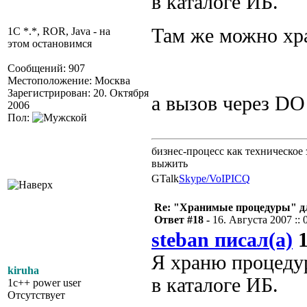
в каталоге ИБ.
Там же можно хр
1C *.*, ROR, Java - на
этом остановимся
Сообщений: 907
Местоположение: Москва
Зарегистрирован: 20. Октября
а вызов через DO
2006
Пол:
бизнес-процесс как техническое 
выжить
GTalk
Skype/VoIP
ICQ
Re: "Хранимые процедуры" дл
Ответ #18 -
16. Августа 2007 :: 
steban писал(а)
1
Я храню процеду
kiruha
в каталоге ИБ.
1c++ power user
Отсутствует