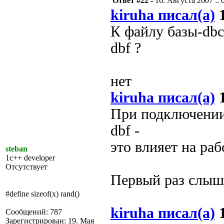
Ответ #22 -
16. Августа 2007 :: 
kiruha писал(а)
1
К файлу базы-db
dbf ?
нет
kiruha писал(а)
1
При подключении
dbf -
это влияет на ра
steban
1c++ developer
Отсутствует
Первый раз слыш
#define sizeof(x) rand()
kiruha писал(а)
1
Сообщений: 787
Зарегистрирован: 19. Мая