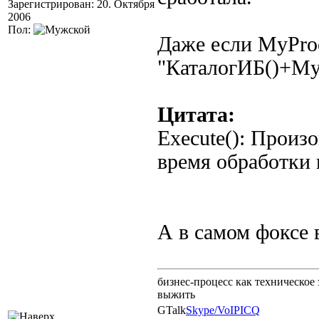
Зарегистрирован: 20. Октября
2006
Пол:
Даже если MyProc
"КаталогИБ()+My
Цитата:
Execute(): Произ
время обработки
А в самом фоксе 
бизнес-процесс как техническое 
выжить
GTalk
Skype/VoIP
ICQ