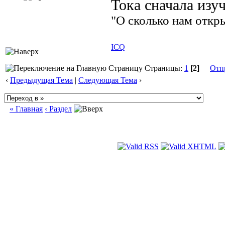
Тока сначала изу
"О сколько нам откры
ICQ
Страницы:
1
[2]
Отп
‹
Предыдущая Тема
|
Следующая Тема
›
« Главная
‹ Раздел