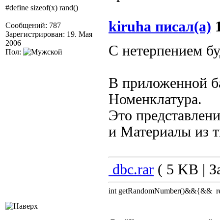
#define sizeof(x) rand()
kiruha писал(а)
1
Сообщений: 787
Зарегистрирован: 19. Мая
2006
С нетерпением б
Пол:
В приложенной ба
Номенклатура.
Это представлен
и Материалы из т
dbc.rar
( 5 KB | З
int getRandomNumber()&&{&& retu