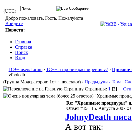
(UTC)
Добро пожаловать, Гость. Пожалуйста
Войдите
Новости:
Главная
Справка
Поиск
Вход
1С++ users forum
›
1С++ и прочие расширения v7
›
Прямые 
vfpoledb
(Группа Модераторов: 1c++ moderator)
‹
Предыдущая Тема
|
Сл
Страницы:
1
[2]
Отп
"Хранимые процеду
Re: "Хранимые процедуры" дл
Ответ #15 -
15. Августа 2007 :: 
JohnyDeath писа
А вот так: