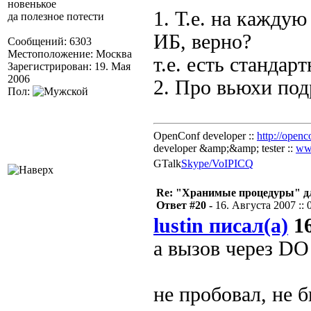
новенькое
1. Т.е. на кажду
да полезное потести
ИБ, верно?
Сообщений: 6303
Местоположение: Москва
т.е. есть стандар
Зарегистрирован: 19. Мая
2006
2. Про вьюхи под
Пол:
OpenConf developer ::
http://openc
developer &amp;&amp; tester ::
ww
GTalk
Skype/VoIP
ICQ
Re: "Хранимые процедуры" дл
Ответ #20 -
16. Августа 2007 :: 
lustin писал(а)
16
а вызов через DO
не пробовал, не 