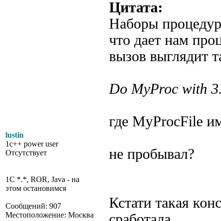
Цитата:
Наборы процедур
что дает нам про
вызов выглядит т
Do MyProc with 3.
где MyProcFile и
lustin
1c++ power user
не пробывал?
Отсутствует
1C *.*, ROR, Java - на
этом остановимся
Кстати такая кон
Сообщений: 907
Местоположение: Москва
сработала.