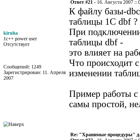
Ответ #21 -
16. Августа 2007 :: 
К файлу базы-db
таблицы 1С dbf ?
При подключении
kiruha
1c++ power user
таблицы dbf -
Отсутствует
это влияет на ра
Что происходит с
Сообщений: 1249
изменении таблиц
Зарегистрирован: 11. Апреля
2007
Пример работы с
самы простой, не
Re: "Хранимые процедуры" дл