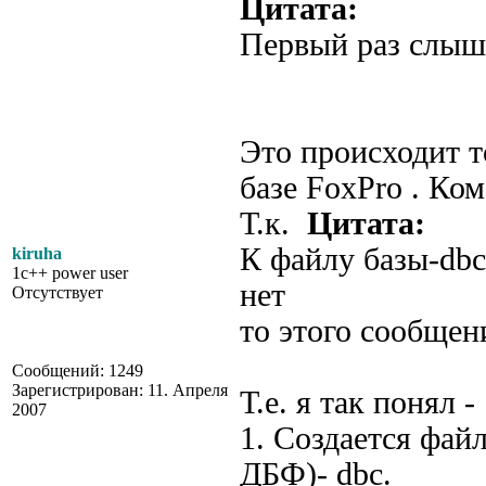
Цитата:
Первый раз слыш
Это происходит 
базе FoxPro . Ком
Т.к.
Цитата:
К файлу базы-dbc
kiruha
1c++ power user
нет
Отсутствует
то этого сообщен
Сообщений: 1249
Зарегистрирован: 11. Апреля
Т.е. я так понял -
2007
1. Создается фай
ДБФ)- dbc.