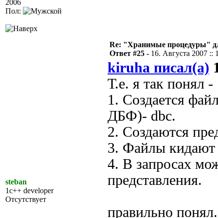
2006
Пол:
Re: "Хранимые процедуры" дл
Ответ #25 -
16. Августа 2007 :: 
kiruha писал(а)
1
Т.е. я так понял -
1. Создается фай
ДБФ)- dbc.
2. Создаются пре
3. Файлы кидают 
4. В запросах мо
представления.
steban
1c++ developer
Отсутствует
правильно понял.