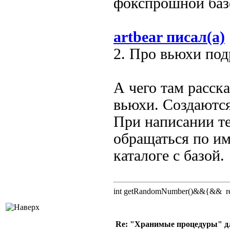
фокспрошной базе 
artbear писал(а)
2. Про вьюхи под
А чего там расс
вьюхи. Создаются
При написании те
обращаться по и
каталоге с базой.
int getRandomNumber()&&{&& retu
Re: "Хранимые процедуры" дл