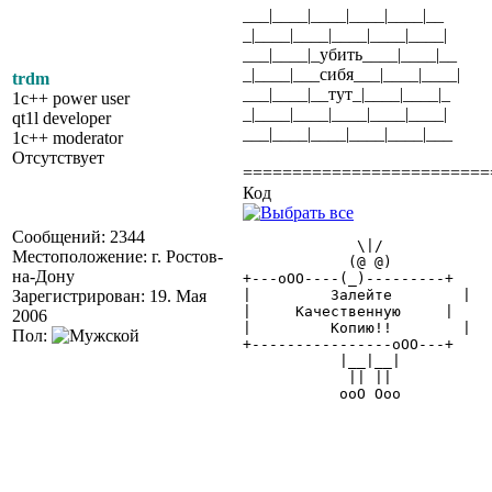
___|____|____|____|____|__
_|____|____|____|____|____|
___|____|_убить____|____|__
_|____|___сибя___|____|____|
trdm
___|____|__тут_|____|____|_
1c++ power user
_|____|____|____|____|____|
qt1l developer
___|____|____|____|____|___
1c++ moderator
Отсутствует
=========================
Код
Сообщений: 2344
	     \|/

Местоположение: г. Ростов-
	    (@ @)

на-Дону
+---oOO----(_)---------+

Зарегистрирован: 19. Мая
|	  Залейте	 |

|     Качественную     |

2006
|	  Копию!!	 |

Пол:
+----------------oOO---+

	   |__|__|

	    || ||

	   ooO Ooo
