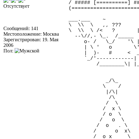
/ ##### [==========] #
Отсутствует
(=====================
___.___ ~ ____
\ \\ \ ,, ???
Сообщений: 141
\ \\ \ /< ? 
Местоположение: Москва
--\//,- \_. /___
Зарегистрирован: 19. Мая
o- / \_/ '\ |
2006
| \ ' o \'____
Пол:
| )- # < ___/_
`_/'-----------
/________\| |____
_/\_
\ /
|/\|
/\
/ \
/ x \
/ o \
/ o \
/ o . \
/ o x\
/ o x \