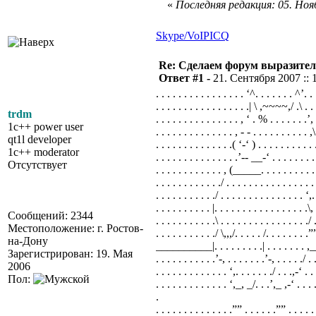
«
Последняя редакция: 05. Нояб
Skype/VoIP
ICQ
Re: Сделаем форум выразител
Ответ #1 -
21. Сентября 2007 :: 
. . . . . . . . . . . . . . . . ‘^. . . . . . . ^’. . .
. . . . . . . . . . . . . . . . .| \ ,~~~~,/ .\ . . .
trdm
. . . . . . . . . . . . . . . , ‘ . % . . . . . . .’, .
1c++ power user
. . . . . . . . . . . . . . , - - . . . . . . . . . . ,\
qt1l developer
. . . . . . . . . . . . . .( ‘-‘ ) . . . . . . . . . . 
1c++ moderator
. . . . . . . . . . . . . . .’-- __-‘ . . . . . . . . 
Отсутствует
. . . . . . . . . . . . , (_____. . . . . . . . . . .
. . . . . . . . . . . ./ . . . . . . . . . . . . . . . .
. . . . . . . . . . ./ . . . . . . . . . . . . . . . ‘,.
. . . . . . . . . . |. . . . . . . . . . . . . . . . .\,
Сообщений: 2344
. . . . . . . . . . .\ . . . . . . . . . . . . . . . ./ 
Местоположение: г. Ростов-
. . . . . . . . . . ./ \,,,/. . . . . /. . . . . . . .”
на-Дону
__________|. . . . . . . . .| . . . . .
Зарегистрирован: 19. Мая
. . . . . . . . . . .’-, . . . . . . .’-, . . . . ./ . .
2006
. . . . . . . . . . . . . ‘,. . . . . . ./ . . .,-‘ . . 
Пол:
. . . . . . . . . . . . . ‘,_, _/. . .’,_ ,-‘ . . . . 
.
. . . . . . . . . . . . . .”” . . . . . .”” . . . . .