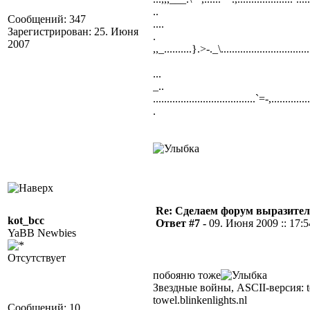
..
Сообщений: 347
....
Зарегистрирован: 25. Июня
.
2007
,,_..........}.>-._\...............................
...
_..
.....................................`=-,.........
.
Re: Сделаем форум выразител
kot_bcc
Ответ #7 -
09. Июня 2009 :: 17:5
YaBB Newbies
Отсутствует
побояню тоже
Звездные войны, ASCII-версия: te
towel.blinkenlights.nl
Сообщений: 10