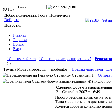
(UTC)
Добро пожаловать, Гость. Пожалуйста
Войдите
Новости:
Главная
Справка
Поиск
Вход
1С++ users forum
›
1С++ и прочие расширения v7
›
Репозито
)))
(Группа Модераторов: 1c++ moderator)
‹
Предыдущая Тема
|
Сл
Страницы: 1
Отправ
Сделаем форум выразительным ))) (число проч
Сделаем форум выразительным
21. Сентября 2007 :: 16:49
Просто респозитарий, он на то и
Типа хорошее место для таких ка
Хочется собрать колекцию повыр
=========================