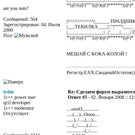
*'(@)'(@)'''''''|(@)(@)******|(@)*
are you nuts?
Сообщений: 564
|^^^^^^^^^^^|______ ПРАЗДНИ
Зарегистрирован: 04. Июля
|___ТЕКИЛКА____|','''|'''''''''\__
2006
|_______________| _|'____|___
Пол:
*'(@)'(@)'''''''|(@)(@)******|(@)*
МЕШАЙ С КОКА-КОЛОЙ !
Регистр.EAX.СводныйОстаток()
trdm
Re: Сделаем форум выразител
1c++ power user
Ответ #5 -
02. Января 2008 :: 12
qt1l developer
1c++ moderator
....oooO..............
Отсутствует
.....(....)...Oooo....
......)../.....(....)...
.....(_/.......)../.....
...............(_/......