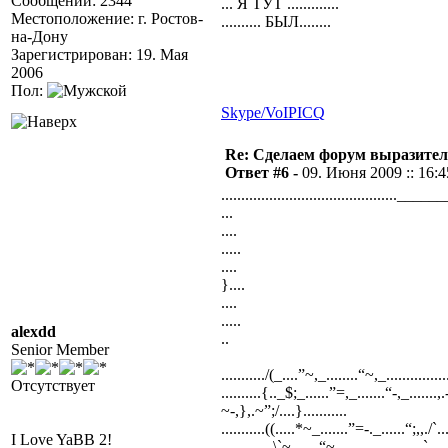
Сообщений: 2344
... Я ТУТ .............
Местоположение: г. Ростов-
.......... БЫЛ........
на-Дону
Зарегистрирован: 19. Мая
2006
Пол:
Skype/VoIP
ICQ
Re: Сделаем форум выразител
Ответ #6 -
09. Июня 2009 :: 16:4
............................................_______
...
....
.....
....
}....
....
.....
alexdd
..
Senior Member
.........../(_....”~,_........“~,_.................
Отсутствует
..........{.._$;_......”=,_.......“-,_.......,.
~-,},.~”;/....}...........
...........((.....*~_.......”=-._......“;,,./`..../
I Love YaBB 2!
...,,,___.\`~,......“~.,....................`.....}