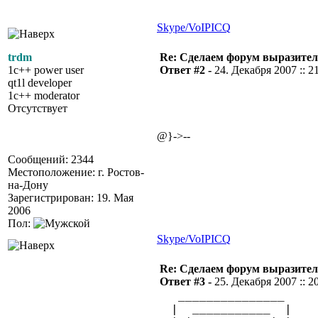
Skype/VoIP
ICQ
trdm
Re: Сделаем форум выразител
1c++ power user
Ответ #2 -
24. Декабря 2007 :: 2
qt1l developer
1c++ moderator
Отсутствует
@}->--
Сообщений: 2344
Местоположение: г. Ростов-
на-Дону
Зарегистрирован: 19. Мая
2006
Пол:
Skype/VoIP
ICQ
Re: Сделаем форум выразител
Ответ #3 -
25. Декабря 2007 :: 2
_______________ 
| ___________ | 