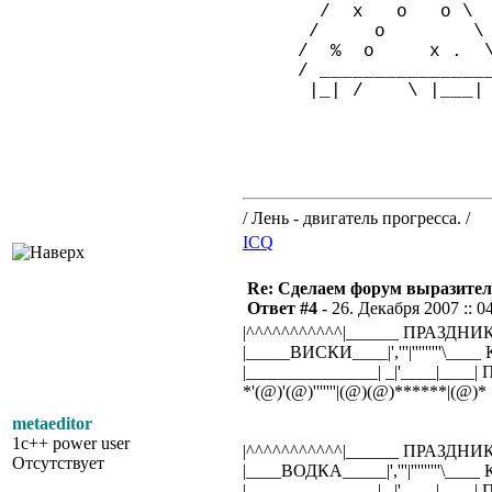
/ x o o \
/ o \
/ % o x . 
/ ________________
|_| / \ |___|
/ Лень - двигатель прогресса. /
ICQ
Re: Сделаем форум выразител
Ответ #4 -
26. Декабря 2007 :: 0
|^^^^^^^^^^^|______ ПРАЗДНИ
|_____ВИСКИ____|','''|'''''''''\__
|_______________| _|'____|___
*'(@)'(@)'''''''|(@)(@)******|(@)*
metaeditor
1c++ power user
|^^^^^^^^^^^|______ ПРАЗДНИ
Отсутствует
|____ВОДКА_____|','''|'''''''''\__
|_______________| _|'____|___