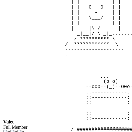
| | | |
| | 0 0 | |
| | - | |
| | \___/ | |
| |___ ___| | |
|_____|\_/|_____| 
_|__|/ \|_|_........
/ ********** \ 
/ ************ \ 
--------------------
-
,,,
(o o)
--o0O--(_)--O0o-
::------------: 
::------------: 
:: : o
:: : 
:: : 
::------------
Valet
--------------------
Full Member
/ ###################