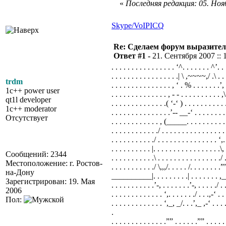
«
Последняя редакция: 05. Нояб
Skype/VoIP
ICQ
Re: Сделаем форум выразител
Ответ #1 -
21. Сентября 2007 :: 
. . . . . . . . . . . . . . . . ‘^. . . . . . . ^’. . .
. . . . . . . . . . . . . . . . .| \ ,~~~~,/ .\ . . .
trdm
. . . . . . . . . . . . . . . , ‘ . % . . . . . . .’, .
1c++ power user
. . . . . . . . . . . . . . , - - . . . . . . . . . . ,\
qt1l developer
. . . . . . . . . . . . . .( ‘-‘ ) . . . . . . . . . . 
1c++ moderator
. . . . . . . . . . . . . . .’-- __-‘ . . . . . . . . 
Отсутствует
. . . . . . . . . . . . , (_____. . . . . . . . . . .
. . . . . . . . . . . ./ . . . . . . . . . . . . . . . .
. . . . . . . . . . ./ . . . . . . . . . . . . . . . ‘,.
. . . . . . . . . . |. . . . . . . . . . . . . . . . .\,
Сообщений: 2344
. . . . . . . . . . .\ . . . . . . . . . . . . . . . ./ 
Местоположение: г. Ростов-
. . . . . . . . . . ./ \,,,/. . . . . /. . . . . . . .”
на-Дону
__________|. . . . . . . . .| . . . . .
Зарегистрирован: 19. Мая
. . . . . . . . . . .’-, . . . . . . .’-, . . . . ./ . .
2006
. . . . . . . . . . . . . ‘,. . . . . . ./ . . .,-‘ . . 
Пол:
. . . . . . . . . . . . . ‘,_, _/. . .’,_ ,-‘ . . . . 
.
. . . . . . . . . . . . . .”” . . . . . .”” . . . . .