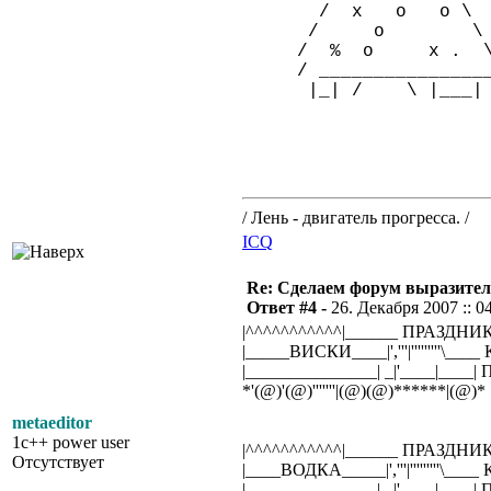
/ x o o \
/ o \
/ % o x . 
/ ________________
|_| / \ |___|
/ Лень - двигатель прогресса. /
ICQ
Re: Сделаем форум выразител
Ответ #4 -
26. Декабря 2007 :: 0
|^^^^^^^^^^^|______ ПРАЗДНИ
|_____ВИСКИ____|','''|'''''''''\__
|_______________| _|'____|___
*'(@)'(@)'''''''|(@)(@)******|(@)*
metaeditor
1c++ power user
|^^^^^^^^^^^|______ ПРАЗДНИ
Отсутствует
|____ВОДКА_____|','''|'''''''''\__
|_______________| _|'____|___