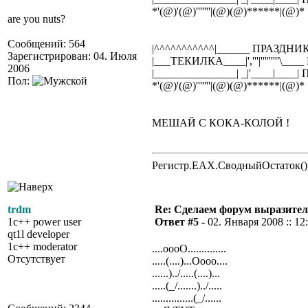
*'(@)'(@)'''''''|(@)(@)******|(@)*
are you nuts?
Сообщений: 564
|^^^^^^^^^^^|______ ПРАЗДНИ
Зарегистрирован: 04. Июля
|___ТЕКИЛКА____|','''|'''''''''\__
2006
|_______________| _|'____|___
Пол:
*'(@)'(@)'''''''|(@)(@)******|(@)*
МЕШАЙ С КОКА-КОЛОЙ !
Регистр.EAX.СводныйОстаток()
trdm
Re: Сделаем форум выразител
1c++ power user
Ответ #5 -
02. Января 2008 :: 12
qt1l developer
1c++ moderator
....oooO..............
Отсутствует
.....(....)...Oooo....
......)../.....(....)...
.....(_/.......)../.....
...............(_/......