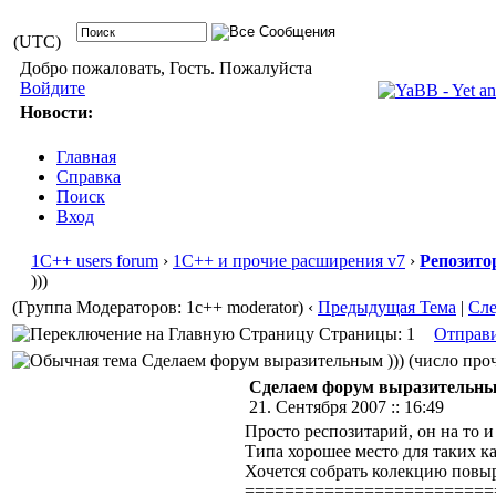
(UTC)
Добро пожаловать, Гость. Пожалуйста
Войдите
Новости:
Главная
Справка
Поиск
Вход
1С++ users forum
›
1С++ и прочие расширения v7
›
Репозито
)))
(Группа Модераторов: 1c++ moderator)
‹
Предыдущая Тема
|
Сл
Страницы: 1
Отправ
Сделаем форум выразительным ))) (число проч
Сделаем форум выразительным
21. Сентября 2007 :: 16:49
Просто респозитарий, он на то и
Типа хорошее место для таких ка
Хочется собрать колекцию повыр
=========================