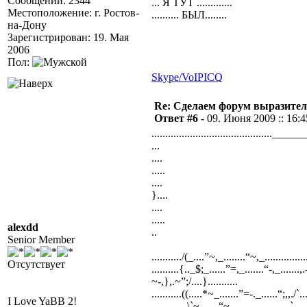
Сообщений: 2344
... Я ТУТ .............
Местоположение: г. Ростов-
.......... БЫЛ........
на-Дону
Зарегистрирован: 19. Мая
2006
Пол:
Skype/VoIP
ICQ
Re: Сделаем форум выразител
Ответ #6 -
09. Июня 2009 :: 16:4
............................................_______
...
....
.....
....
}....
....
.....
alexdd
..
Senior Member
.........../(_....”~,_........“~,_.................
Отсутствует
..........{.._$;_......”=,_.......“-,_.......,.
~-,},.~”;/....}...........
...........((.....*~_.......”=-._......“;,,./`..../
I Love YaBB 2!
...,,,___.\`~,......“~.,....................`.....}