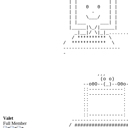
| | | |
| | 0 0 | |
| | - | |
| | \___/ | |
| |___ ___| | |
|_____|\_/|_____| 
_|__|/ \|_|_........
/ ********** \ 
/ ************ \ 
--------------------
-
,,,
(o o)
--o0O--(_)--O0o-
::------------: 
::------------: 
:: : o
:: : 
:: : 
::------------
Valet
--------------------
Full Member
/ ###################