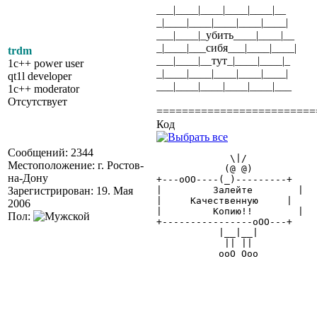
___|____|____|____|____|__
_|____|____|____|____|____|
___|____|_убить____|____|__
_|____|___сибя___|____|____|
trdm
___|____|__тут_|____|____|_
1c++ power user
_|____|____|____|____|____|
qt1l developer
___|____|____|____|____|___
1c++ moderator
Отсутствует
=========================
Код
Сообщений: 2344
	     \|/

Местоположение: г. Ростов-
	    (@ @)

на-Дону
+---oOO----(_)---------+

Зарегистрирован: 19. Мая
|	  Залейте	 |

|     Качественную     |

2006
|	  Копию!!	 |

Пол:
+----------------oOO---+

	   |__|__|

	    || ||

	   ooO Ooo
