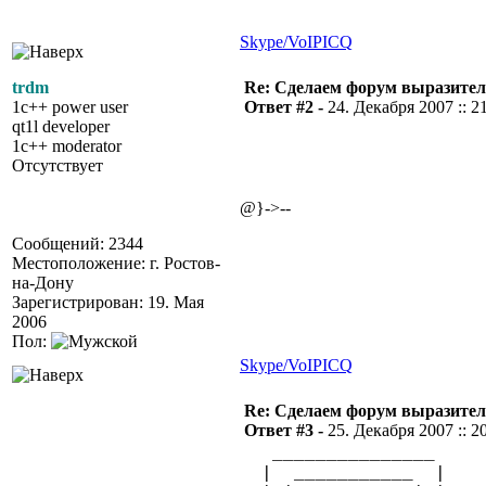
Skype/VoIP
ICQ
trdm
Re: Сделаем форум выразител
1c++ power user
Ответ #2 -
24. Декабря 2007 :: 2
qt1l developer
1c++ moderator
Отсутствует
@}->--
Сообщений: 2344
Местоположение: г. Ростов-
на-Дону
Зарегистрирован: 19. Мая
2006
Пол:
Skype/VoIP
ICQ
Re: Сделаем форум выразител
Ответ #3 -
25. Декабря 2007 :: 2
_______________ 
| ___________ | 