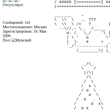
/ ##### [==========] #
Отсутствует
(=====================
___.___ ~ ____
\ \\ \ ,, ???
Сообщений: 141
\ \\ \ /< ? 
Местоположение: Москва
--\//,- \_. /___
Зарегистрирован: 19. Мая
o- / \_/ '\ |
2006
| \ ' o \'____
Пол:
| )- # < ___/_
`_/'-----------
/________\| |____
_/\_
\ /
|/\|
/\
/ \
/ x \
/ o \
/ o \
/ o . \
/ o x\
/ o x \