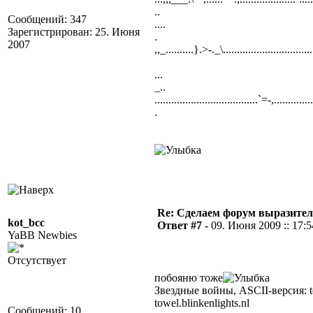
..
Сообщений: 347
....
Зарегистрирован: 25. Июня
.
2007
,,_..........}.>-._\...............................
...
_..
.....................................`=-,.........
.
Re: Сделаем форум выразител
kot_bcc
Ответ #7 -
09. Июня 2009 :: 17:5
YaBB Newbies
Отсутствует
побояню тоже
Звездные войны, ASCII-версия: te
towel.blinkenlights.nl
Сообщений: 10