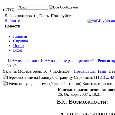
(UTC)
Добро пожаловать, Гость. Пожалуйста
Войдите
Новости:
Главная
Справка
Поиск
Вход
1С++ users forum
›
1С++ и прочие расширения v7
›
Репозито
v2.04
(Группа Модераторов: 1c++ moderator)
‹
Предыдущая Тема
| Не
Страницы:
[1]
2
3
...
42
Консоль и расшире
Консоль и расширения запросо
26. Октября 2007 :: 10:21
ВК. Возможности:
консоль запросов