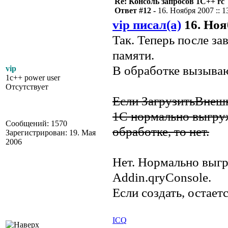
Re: Консоль запросов 1С++ rc
Ответ #12 -
16. Ноября 2007 :: 1
vip писал(а)
16. Нояб
Так. Теперь после за
памяти.
В обработке вызыва
vip
1c++ power user
Отсутствует
Если ЗагрузитьВнеш
1С нормально выгруж
Сообщений: 1570
обработке, то нет.
Зарегистрирован: 19. Мая
2006
Нет. Нормально выгр
Addin.qryConsole.
Если создать, остаетс
ICQ