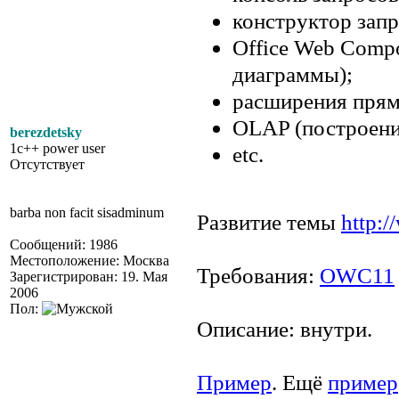
конструктор запр
Office Web Compo
диаграммы);
расширения прямы
OLAP (построени
berezdetsky
1c++ power user
etc.
Отсутствует
barba non facit sisadminum
Развитие темы
http:
Сообщений: 1986
Местоположение: Москва
Требования:
OWC11
Зарегистрирован: 19. Мая
2006
Пол:
Описание: внутри.
Пример
. Ещё
пример