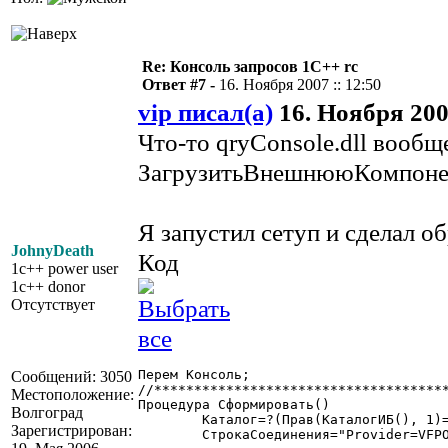
Re: Консоль запросов 1С++ rc
Ответ #7 -
16. Ноября 2007 :: 12:50
vip писал(а)
16. Ноября 2007
Что-то qryConsole.dll вообщ
ЗагрузитьВнешнююКомпонен
Я запустил сетуп и сделал об
JohnyDeath
Код
1c++ power user
1c++ donor
Отсутствует
Перем Консоль;

Сообщений: 3050
//*************************************
Местоположение:
Процедура Сформировать()

Волгоград
	Каталог=?(Прав(КаталогИБ(), 1)= "\", Лев(КаталогИБ(), СтрДлина(КаталогИБ())-1), КаталогИБ());

Зарегистрирован:
	СтрокаСоединения="Provider=VFPOLEDB.1;Deleted=Yes;Data Source="+Каталог+";Mode=ReadWrite;Extended Properties="";User ID="";Password="";Mask Password=False;Collating Sequence=Machine;DSN=""";;
