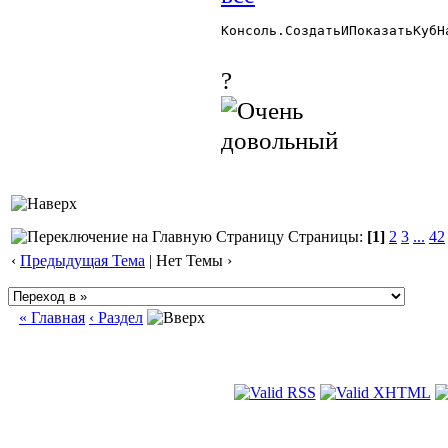
Консоль.СоздатьИПоказатьКубН
?
Страницы:
[1]
2
3
...
42
‹
Предыдущая Тема
| Нет Темы ›
« Главная
‹ Раздел