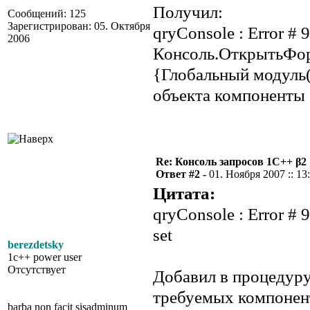
Получил:
Сообщений: 125
Зарегистрирован: 05. Октября
qryConsole : Error # 9
2006
Консоль.ОткрытьФор
{Глобальный модуль
объекта компоненты 
Re: Консоль запросов 1С++ β2
Ответ #2 -
01. Ноября 2007 :: 13
Цитата:
qryConsole : Error # 9
set
berezdetsky
1c++ power user
Отсутствует
Добавил в процедуру
требуемых компонен
barba non facit sisadminum