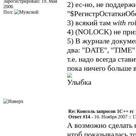
Зарегистрирован: 19. Мая
2) ес-но, не поддер
2006
"$РегистрОстаткиОбо
Пол:
3) всякий там
with ro
4) (NOLOCK) не приз
5) В журнале докум
два: "DATE", "TIME" 
т.е. надо всегда став
пока ничего больше 
Re: Консоль запросов 1С++ rc
Ответ #14 -
16. Ноября 2007 :: 1
А возможно сделать 
чтоб показывалась т