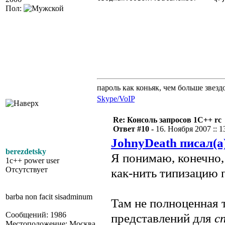
Пол:
пароль как коньяк, чем больше звезд
Skype/VoIP
Re: Консоль запросов 1С++ rc
Ответ #10 -
16. Ноября 2007 :: 1
JohnyDeath писал(а
berezdetsky
Я понимаю, конечно,
1c++ power user
Отсутствует
как-нить типизацию 
barba non facit sisadminum
Там не полноценная т
Сообщений: 1986
представлений для
с
Местоположение: Москва