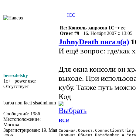
ICQ
Re: Консоль запросов 1С++ rc
Ответ #9 -
16. Ноября 2007 :: 13:05
JohnyDeath писал(а)
16
И ещё вопрос: где/как
Для окна консоли он хр
berezdetsky
выходе. При использов
1c++ power user
кубу. Также путь можно
Отсутствует
Код
barba non facit sisadminum
Сообщений: 1986
Местоположение:
Москва
Зарегистрирован: 19. Мая
Сводная.Объект.ConnectionString 
Сводная.Объект.DataMember = "qry
2006