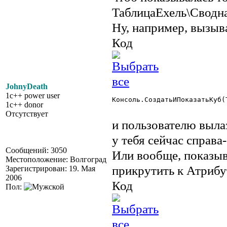
ТаблицаЕхель\Сводн
Ну, например, вызыв
Код
JohnyDeath
1c++ power user
Консоль.СоздатьИПоказатьКуб(Т
1c++ donor
Отсутствует
и пользователю вылаз
у тебя сейчас справа-
Сообщений: 3050
Или вообще, показыва
Местоположение: Волгоград
прикрутить к Атриб
Зарегистрирован: 19. Мая
2006
Код
Пол: