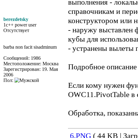
выполнения - локаль
справочникам и пери
конструктором или н
berezdetsky
1c++ power user
- наружу выставлен 
Отсутствует
кубы для использова
- устранены вылеты 
barba non facit sisadminum
Сообщений: 1986
Местоположение: Москва
Подробное описание 
Зарегистрирован: 19. Мая
2006
Пол:
Если кому нужен фу
OWC11.PivotTable в 
Обработка, показанн
6.PNG
( 44 KB | Загр