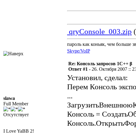
qryConsole_003.zip
(
пароль как коньяк, чем больше з
Skype/VoIP
Re: Консоль запросов 1С++ β
Ответ #1 -
26. Октября 2007 :: 2
Установил, сделал:
Перем Консоль экспо
...
slawa
ЗагрузитьВнешнююКо
Full Member
Консоль = СоздатьОб
Отсутствует
Консоль.ОткрытьФор
I Love YaBB 2!