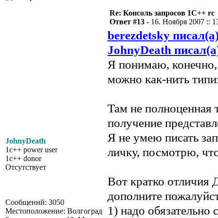
Re: Консоль запросов 1С++ rc
Ответ #13 -
16. Ноября 2007 :: 1
berezdetsky писал(а
JohnyDeath писал(а
Я понимаю, конечно,
можно как-нить типи
Там не полноценная т
получение представ
Я не умею писать за
JohnyDeath
личку, посмотрю, чт
1c++ power user
1c++ donor
Отсутствует
Вот кратко отличия 
дополните пожалуйст
Сообщений: 3050
1) надо обязательно 
Местоположение: Волгоград