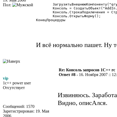
19. Мая 2006
	ЗагрузитьВнешнююКомпоненту("qryConsole.dll");

Пол:
	Консоль = СоздатьОбъект("AddIn.qryConsole");

	Консоль.СтрокаПодключения = СтрокаСоединения;

	Консоль.ОткрытьФорму();

КонецПроцедуры

И всё нормально пашет. Ну 
Re: Консоль запросов 1С++ rc
Ответ #8 -
16. Ноября 2007 :: 12
vip
1c++ power user
Отсутствует
Извиняюсь. Заработа
Видно, описАлся.
Сообщений: 1570
Зарегистрирован: 19. Мая
2006