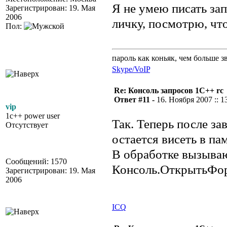
Я не умею писать за
Зарегистрирован: 19. Мая
2006
личку, посмотрю, чт
Пол:
пароль как коньяк, чем больше з
Skype/VoIP
Re: Консоль запросов 1С++ rc
Ответ #11 -
16. Ноября 2007 :: 1
vip
1c++ power user
Так. Теперь после з
Отсутствует
остается висеть в па
В обработке вызыва
Сообщений: 1570
Консоль.ОткрытьФо
Зарегистрирован: 19. Мая
2006
ICQ