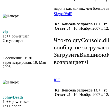
пароль как коньяк, чем больше з
Skype/VoIP
Re: Консоль запросов 1С++ rc
Ответ #4 -
16. Ноября 2007 :: 12
vip
1c++ power user
Что-то qryConsole.dl
Отсутствует
вообще не загружает
ЗагрузитьВнешнюю
Сообщений: 1570
возвращает 0
Зарегистрирован: 19. Мая
2006
ICQ
Re: Консоль запросов 1С++ rc
Ответ #5 -
16. Ноября 2007 :: 12
JohnyDeath
1c++ power user
1c++ donor