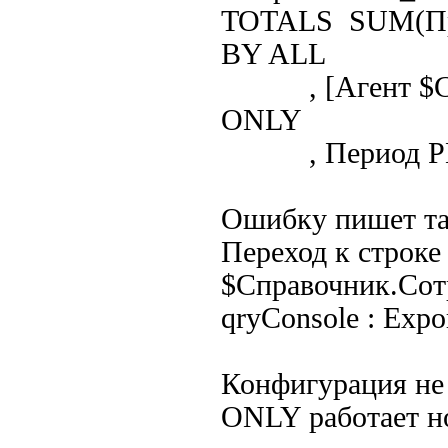
TOTALS SUM(Пр
BY ALL
, [Агент $Спр
ONLY
, Период P
Ошибку пишет т
Переход к строк
$Справочник.Сотр
qryConsole : Expor
Конфигурация не 
ONLY работает н