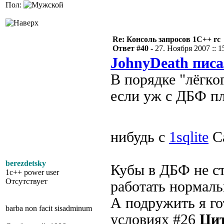
Пол:
Re: Консоль запросов 1С++ rc
Ответ #40 -
27. Ноября 2007 :: 1
JohnyDeath писа
В порядке "лёгког
если уж с ДБФ пл
нибудь с
1sqlite
С
berezdetsky
Кубы в ДБФ не с
1c++ power user
Отсутствует
работать нормаль
А подружить я го
barba non facit sisadminum
условиях #26
Цит