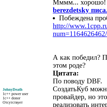
Мммм... хорошо
berezdetsky писа
Побеждена про
http://www.1cpp.r
num=1164626462/
А как победил? П
этом роде?
Цитата:
По поводу DBF.
СоздатьКуб можн
JohnyDeath
1c++ power user
провайдер, но эт
1c++ donor
Отсутствует
реализовать инте