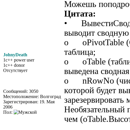
Можешь поподроб
Цитата:
• ВывестиСводну
выводит сводную 
o oPivotTable (
таблица;
JohnyDeath
o oTable (таблиц
1c++ power user
1c++ donor
выведена сводная
Отсутствует
o nRowNo (число
которой будет вы
Сообщений: 3050
Местоположение: Волгоград
зарезервировать 
Зарегистрирован: 19. Мая
2006
Необязательный 
Пол:
чем (oTable.Высо