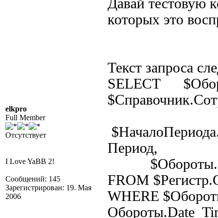
Давай тестовую к
которых это восп
Текст запроса с
SELECT $Оборо
$Справочник.Сот
elkpro
Full Member
$НачалоПериода
Отсутствует
Период,
$Обороты.Сум
I Love YaBB 2!
FROM $Регистр.
Сообщений: 145
Зарегистрирован: 19. Мая
WHERE $Обороты
2006
Обороты.Date_Ti