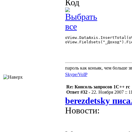
Код
oView.DataAxis.InsertTotal(o
oView.Fieldsets("_Доход").Fi
пароль как коньяк, чем больше з
Skype/VoIP
Re: Консоль запросов 1С++ rc
Ответ #32 -
22. Ноября 2007 :: 1
berezdetsky писа
Новости: