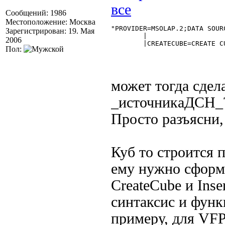
Сообщений: 1986
Местоположение: Москва
"PROVIDER=MSOLAP.2;DATA SOUR
Зарегистрирован: 19. Мая
	|

2006
	|CREATECUBE=CREATE CUBE... 

Пол:
может тогда сдел
_источникаДСН_
Просто разъясни,
Куб то строится
ему нужно сформ
CreateCube и Inse
синтаксис и функ
примеру, для VF