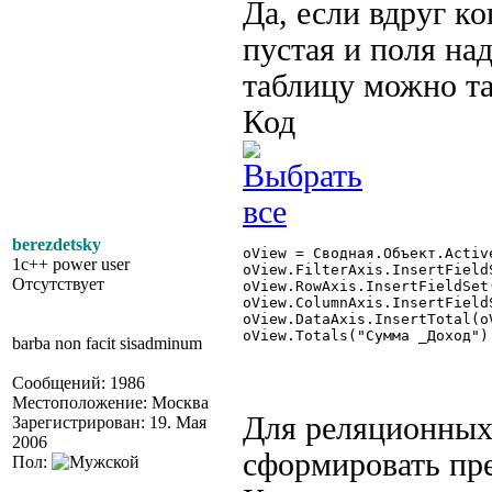
Да, если вдруг ко
пустая и поля на
таблицу можно та
Код
berezdetsky
oView = Сводная.Объект.Active
1c++ power user
oView.FilterAxis.InsertField
Отсутствует
oView.RowAxis.InsertFieldSet
oView.ColumnAxis.InsertField
oView.DataAxis.InsertTotal(o
oView.Totals("Сумма _Доход")
barba non facit sisadminum
Сообщений: 1986
Местоположение: Москва
Для реляционных
Зарегистрирован: 19. Мая
2006
сформировать пр
Пол: