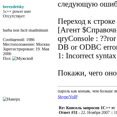
следующую оши
berezdetsky
1c++ power user
Отсутствует
Переход к стро
[Агент $Справочн
barba non facit sisadminum
qryConsole : ??ro
Сообщений: 1986
Местоположение: Москва
DB or ODBC error:
Зарегистрирован: 19. Мая
2006
1: Incorrect syntax 
Пол:
Покажи, чего оно
пароль как коньяк, чем больше з
Skype/VoIP
Re: Консоль запросов 1С++ rc
Ответ #31 -
22. Ноября 2007 :: 1