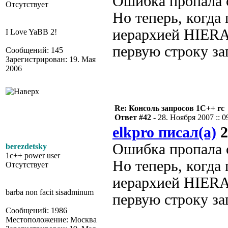
Ошибка пропала с
Отсутствует
Но теперь, когда
иерархией HIER
I Love YaBB 2!
первую строку за
Сообщений: 145
Зарегистрирован: 19. Мая
2006
Re: Консоль запросов 1С++ rc
Ответ #42 -
28. Ноября 2007 :: 0
elkpro писал(а)
2
Ошибка пропала с
berezdetsky
1c++ power user
Но теперь, когда
Отсутствует
иерархией HIER
barba non facit sisadminum
первую строку за
Сообщений: 1986
Местоположение: Москва