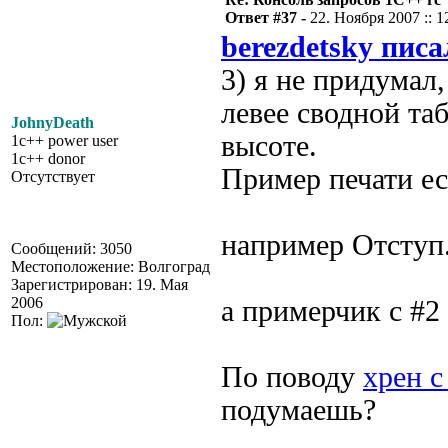
Ответ #37 -
22. Ноября 2007 :: 1
berezdetsky писа
3) я не придумал
левее сводной та
JohnyDeath
высоте.
1c++ power user
1c++ donor
Пример печати ес
Отсутствует
например Отступ
Сообщений: 3050
Местоположение: Волгоград
Зарегистрирован: 19. Мая
2006
а примерчик с #2
Пол:
По поводу
хрен с
подумаешь?