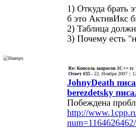
1) Откуда брать 
б это АктивИкс бы
2) Таблица должн
3) Почему есть "н
Re: Консоль запросов 1С++ rc
Ответ #35 -
22. Ноября 2007 :: 1
JohnyDeath писа
berezdetsky писа
Побеждена пробл
http://www.1cpp.r
num=1164626462/