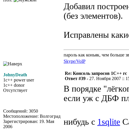
Добавил построен
(без элементов).
Исправлены каки
пароль как коньяк, чем больше з
Skype/VoIP
Re: Консоль запросов 1С++ rc
JohnyDeath
Ответ #39 -
27. Ноября 2007 :: 1
1c++ power user
1c++ donor
В порядке "лёгког
Отсутствует
если уж с ДБФ пл
Сообщений: 3050
Местоположение: Волгоград
нибудь с
1sqlite
С
Зарегистрирован: 19. Мая
2006