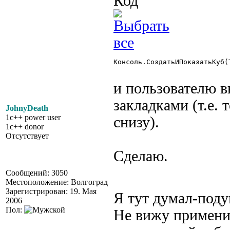
Код
Консоль.СоздатьИПоказатьКуб(Т
и пользователю в
закладками (т.е. т
JohnyDeath
1c++ power user
снизу).
1c++ donor
Отсутствует
Сделаю.
Сообщений: 3050
Местоположение: Волгоград
Зарегистрирован: 19. Мая
Я тут думал-под
2006
Пол:
Не вижу применим