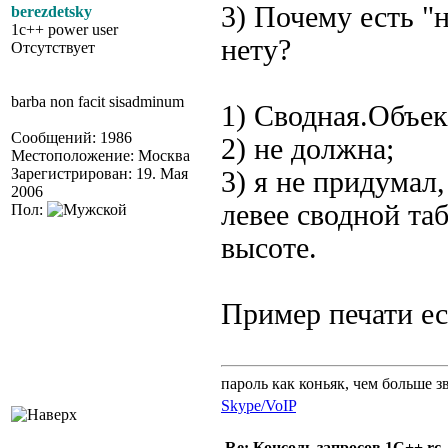
3) Почему есть "
berezdetsky
1c++ power user
нету?
Отсутствует
barba non facit sisadminum
1) Сводная.Объек
Сообщений: 1986
2) не должна;
Местоположение: Москва
Зарегистрирован: 19. Мая
3) я не придумал
2006
левее сводной та
Пол:
высоте.
Пример печати ес
пароль как коньяк, чем больше з
Skype/VoIP
Re: Консоль запросов 1С++ rc