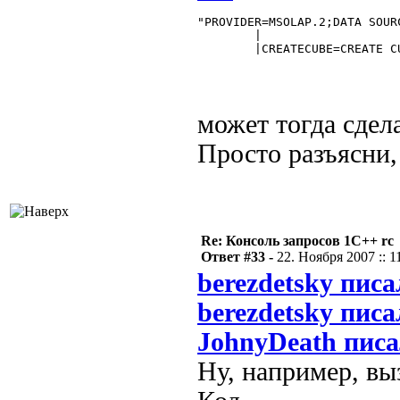
"PROVIDER=MSOLAP.2;DATA SOUR
	|

	|CREATECUBE=CREATE CUBE... 

может тогда сдел
Просто разъясни,
Re: Консоль запросов 1С++ rc
Ответ #33 -
22. Ноября 2007 :: 1
berezdetsky писа
berezdetsky писа
JohnyDeath писа
Ну, например, в