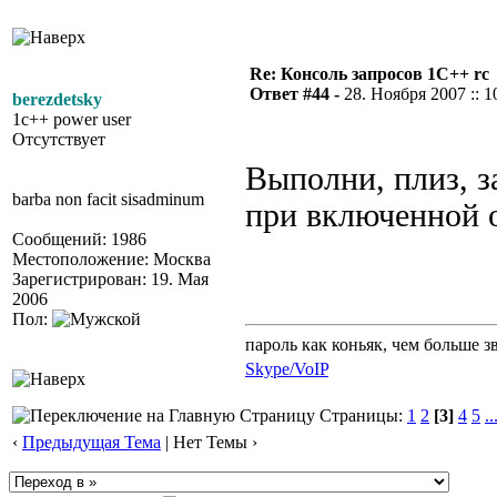
Re: Консоль запросов 1С++ rc
Ответ #44 -
28. Ноября 2007 :: 1
berezdetsky
1c++ power user
Отсутствует
Выполни, плиз, з
barba non facit sisadminum
при включенной о
Сообщений: 1986
Местоположение: Москва
Зарегистрирован: 19. Мая
2006
Пол:
пароль как коньяк, чем больше з
Skype/VoIP
Страницы:
1
2
[3]
4
5
..
‹
Предыдущая Тема
| Нет Темы ›