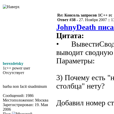
Re: Консоль запросов 1С++ rc
Ответ #38 -
27. Ноября 2007 :: 1
JohnyDeath писа
Цитата:
• ВывестиСводну
выводит сводную 
Параметры:
berezdetsky
1c++ power user
Отсутствует
3) Почему есть "
столбца" нету?
barba non facit sisadminum
Сообщений: 1986
Местоположение: Москва
Добавил номер ст
Зарегистрирован: 19. Мая
2006
Пол: