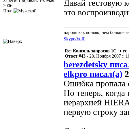
Зарегистрирован: 19. Мая
Давай тестовую к
2006
это воспроизводи
Пол:
пароль как коньяк, чем больше з
Skype/VoIP
Re: Консоль запросов 1С++ rc
Ответ #43 -
28. Ноября 2007 :: 1
berezdetsky писа
elkpro писал(а)
2
Ошибка пропала с
Но теперь, когда
иерархией HIER
первую строку за