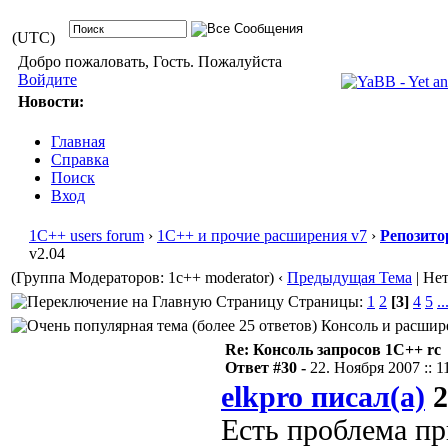
(UTC)
Добро пожаловать, Гость. Пожалуйста
Войдите
Новости:
Главная
Справка
Поиск
Вход
1С++ users forum
›
1С++ и прочие расширения v7
›
Репозито
v2.04
(Группа Модераторов: 1c++ moderator)
‹
Предыдущая Тема
| Не
Страницы:
1
2
[3]
4
5
..
Консоль и расшире
Re: Консоль запросов 1С++ rc
Ответ #30 -
22. Ноября 2007 :: 1
elkpro писал(а)
2
Есть проблема пр