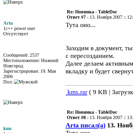
Re: Новинка - TableDoc
Ответ #7 -
13. Ноября 2007 :: 12
Arta
Тута оно...
1c++ power user
Отсутствует
Заходим в документ, ты
с пересозданием.
Сообщений: 2537
Местоположение: Нижний
Далее делаем активным
Новгород
вкладку и будет сверну
Зарегистрирован: 19. Мая
2006
Пол:
kms.rar
( 9 KB | Загрузк
Re: Новинка - TableDoc
Ответ #8 -
13. Ноября 2007 :: 13
Arta писал(а)
13. Ноябр
kms
Тута оно...