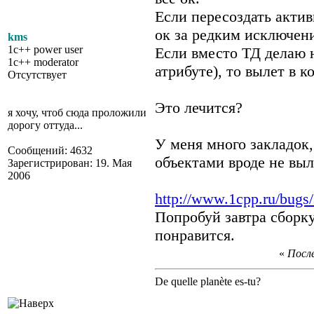
Если пересоздать актив
ок за редким исключен
kms
1c++ power user
Если вместо ТД делаю 
1c++ moderator
атрибуте), то вылет в к
Отсутствует
Это лечится?
я хочу, чтоб сюда проложили
дорогу оттуда...
У меня много закладок,
Сообщений: 4632
объектами вроде не выле
Зарегистрирован: 19. Мая
2006
http://www.1cpp.ru/bugs
Попробуй завтра сборк
понравится.
«
После
De quelle planète es-tu?