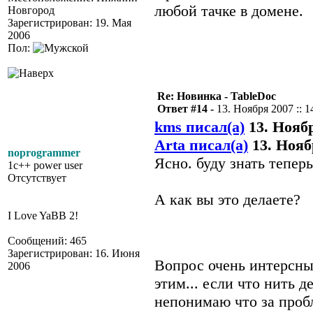
любой тачке в домене.
Новгород
Зарегистрирован: 19. Мая
2006
Пол:
Re: Новинка - TableDoc
Ответ #14 -
13. Ноября 2007 :: 1
kms писал(а)
13. Ноябр
Arta писал(а)
13. Ноябр
noprogrammer
Ясно. буду знать теперь
1c++ power user
Отсутствует
А как вы это делаете?
I Love YaBB 2!
Сообщений: 465
Зарегистрирован: 16. Июня
Вопрос очень интерсн
2006
этим... если что нить д
непонимаю что за проб