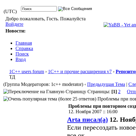
(UTC)
Добро пожаловать, Гость. Пожалуйста
Войдите
Новости:
Главная
Справка
Поиск
Вход
1С++ users forum
›
1С++ и прочие расширения v7
›
Репозито
ТД
(Группа Модераторов: 1c++ moderator)
‹
Предыдущая Тема
|
Сл
Страницы:
[1]
2
Отп
Проблемы при повт
Проблемы при повторном созд
12. Ноября 2007 :: 16:00
Arta писал(а)
12. Ноябр
Если пересоздать новое
все ок.