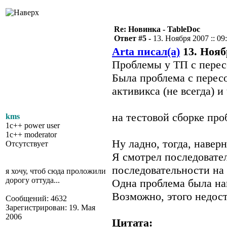
Re: Новинка - TableDoc
Ответ #5 -
13. Ноября 2007 :: 09
Arta писал(а)
13. Ноябр
Проблемы у ТП с перес
Была проблема с перес
активикса (не всегда) и 
на тестовой сборке про
kms
1c++ power user
1c++ moderator
Ну ладно, тогда, наверн
Отсутствует
Я смотрел последовате
последовательности на 
я хочу, чтоб сюда проложили
дорогу оттуда...
Одна проблема была най
Возможно, этого недост
Сообщений: 4632
Зарегистрирован: 19. Мая
2006
Цитата: