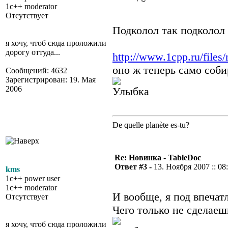
1c++ moderator
Отсутствует
Подколол так подколол
я хочу, чтоб сюда проложили
дорогу оттуда...
http://www.1cpp.ru/files/
оно ж теперь само соби
Сообщений: 4632
Зарегистрирован: 19. Мая
2006
De quelle planète es-tu?
Re: Новинка - TableDoc
Ответ #3 -
13. Ноября 2007 :: 08
kms
1c++ power user
1c++ moderator
И вообще, я под впечат
Отсутствует
Чего только не сделаеш
я хочу, чтоб сюда проложили