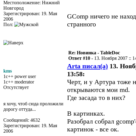
Местоположение: Нижний
Новгород
Зарегистрирован: 19. Мая
GComp ничего не наход
2006
странного
Пол:
Re: Новинка - TableDoc
Ответ #10 -
13. Ноября 2007 :: 1
Arta писал(а)
13. Ноябр
kms
13:58:
1c++ power user
Черт, и у Артура тоже 
1c++ moderator
Отсутствует
открываются мои md.
Где засада то в них?
я хочу, чтоб сюда проложили
дорогу оттуда...
В картинках.
Сообщений: 4632
Разобрал собрал gcomp'
Зарегистрирован: 19. Мая
картинок - все ок.
2006