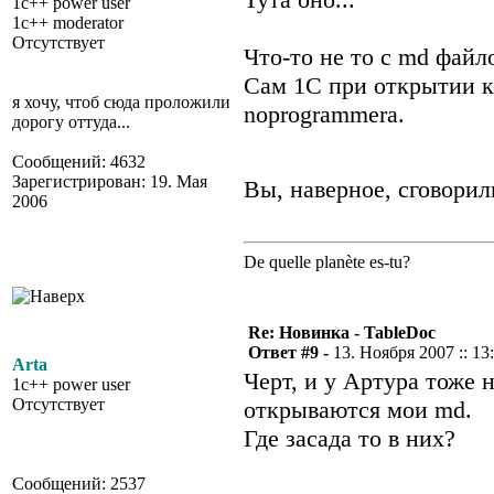
1c++ power user
1c++ moderator
Отсутствует
Что-то не то с md файл
Сам 1С при открытии к
я хочу, чтоб сюда проложили
noprogrammera.
дорогу оттуда...
Сообщений: 4632
Зарегистрирован: 19. Мая
Вы, наверное, сговори
2006
De quelle planète es-tu?
Re: Новинка - TableDoc
Ответ #9 -
13. Ноября 2007 :: 13
Arta
Черт, и у Артура тоже 
1c++ power user
Отсутствует
открываются мои md.
Где засада то в них?
Сообщений: 2537