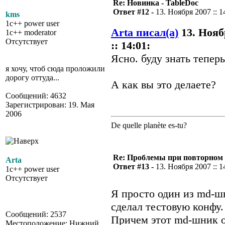
Re: Новинка - TableDoc
Ответ #12 -
13. Ноября 2007 :: 1
kms
1c++ power user
Arta писал(а)
13. Нояб
1c++ moderator
Отсутствует
:: 14:01:
Ясно. буду знать теперь
я хочу, чтоб сюда проложили
дорогу оттуда...
А как вы это делаете?
Сообщений: 4632
Зарегистрирован: 19. Мая
2006
De quelle planète es-tu?
Re: Проблемы при повторном 
Arta
Ответ #13 -
13. Ноября 2007 :: 1
1c++ power user
Отсутствует
Я просто один из md-шн
сделал тестовую конфу.
Сообщений: 2537
Причем этот md-шник о
Местоположение: Нижний