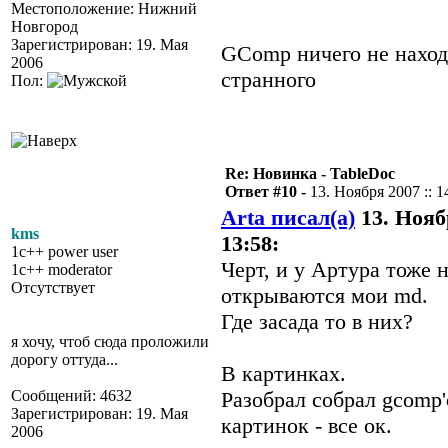
Местоположение: Нижний
Новгород
Зарегистрирован: 19. Мая
GComp ничего не наход
2006
странного
Пол:
Re: Новинка - TableDoc
Ответ #10 -
13. Ноября 2007 :: 1
Arta писал(а)
13. Ноябр
kms
13:58:
1c++ power user
Черт, и у Артура тоже 
1c++ moderator
Отсутствует
открываются мои md.
Где засада то в них?
я хочу, чтоб сюда проложили
дорогу оттуда...
В картинках.
Сообщений: 4632
Разобрал собрал gcomp'
Зарегистрирован: 19. Мая
картинок - все ок.
2006