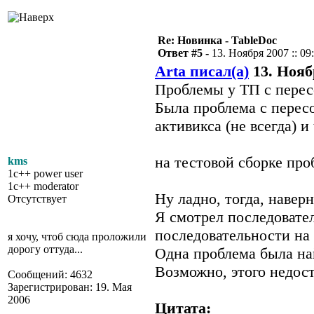
Re: Новинка - TableDoc
Ответ #5 -
13. Ноября 2007 :: 09
Arta писал(а)
13. Ноябр
Проблемы у ТП с перес
Была проблема с перес
активикса (не всегда) и 
на тестовой сборке про
kms
1c++ power user
1c++ moderator
Ну ладно, тогда, наверн
Отсутствует
Я смотрел последовате
последовательности на 
я хочу, чтоб сюда проложили
дорогу оттуда...
Одна проблема была най
Возможно, этого недост
Сообщений: 4632
Зарегистрирован: 19. Мая
2006
Цитата: