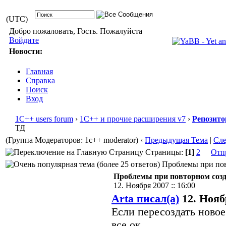
(UTC)
Добро пожаловать, Гость. Пожалуйста
Войдите
Новости:
Главная
Справка
Поиск
Вход
1С++ users forum
›
1С++ и прочие расширения v7
›
Репозито
ТД
(Группа Модераторов: 1c++ moderator)
‹
Предыдущая Тема
|
Сл
Страницы:
[1]
2
Отп
Проблемы при повт
Проблемы при повторном созд
12. Ноября 2007 :: 16:00
Arta писал(а)
12. Ноябр
Если пересоздать новое
все ок.