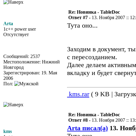
Re: Новинка - TableDoc
Ответ #7 -
13. Ноября 2007 :: 12
Arta
Тута оно...
1c++ power user
Отсутствует
Заходим в документ, ты
с пересозданием.
Сообщений: 2537
Местоположение: Нижний
Далее делаем активным
Новгород
вкладку и будет сверну
Зарегистрирован: 19. Мая
2006
Пол:
kms.rar
( 9 KB | Загрузк
Re: Новинка - TableDoc
Ответ #8 -
13. Ноября 2007 :: 13
Arta писал(а)
13. Ноябр
kms
Тута оно...