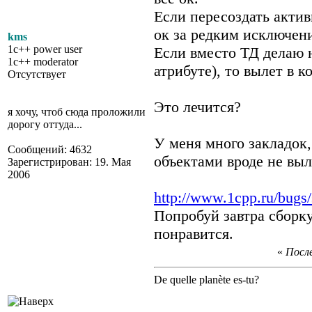
Если пересоздать актив
ок за редким исключен
kms
1c++ power user
Если вместо ТД делаю 
1c++ moderator
атрибуте), то вылет в к
Отсутствует
Это лечится?
я хочу, чтоб сюда проложили
дорогу оттуда...
У меня много закладок,
Сообщений: 4632
объектами вроде не выле
Зарегистрирован: 19. Мая
2006
http://www.1cpp.ru/bugs
Попробуй завтра сборк
понравится.
«
После
De quelle planète es-tu?