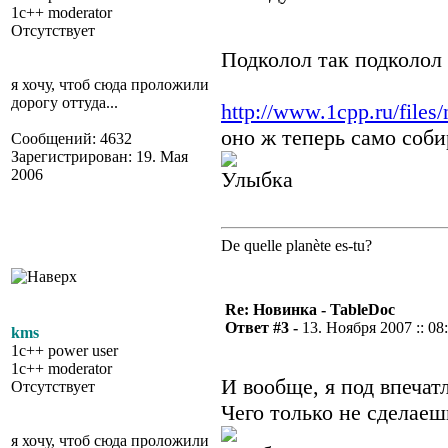
1c++ moderator
Отсутствует
Подколол так подколол
я хочу, чтоб сюда проложили
дорогу оттуда...
http://www.1cpp.ru/files/
оно ж теперь само соби
Сообщений: 4632
Зарегистрирован: 19. Мая
2006
De quelle planète es-tu?
Re: Новинка - TableDoc
Ответ #3 -
13. Ноября 2007 :: 08
kms
1c++ power user
1c++ moderator
И вообще, я под впечат
Отсутствует
Чего только не сделаеш
я хочу, чтоб сюда проложили