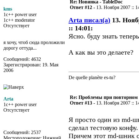
Re: Новинка - TableDoc
Ответ #12 -
13. Ноября 2007 :: 1
kms
1c++ power user
Arta писал(а)
13. Нояб
1c++ moderator
Отсутствует
:: 14:01:
Ясно. буду знать теперь
я хочу, чтоб сюда проложили
дорогу оттуда...
А как вы это делаете?
Сообщений: 4632
Зарегистрирован: 19. Мая
2006
De quelle planète es-tu?
Re: Проблемы при повторном 
Arta
Ответ #13 -
13. Ноября 2007 :: 1
1c++ power user
Отсутствует
Я просто один из md-шн
сделал тестовую конфу.
Сообщений: 2537
Причем этот md-шник о
Местоположение: Нижний