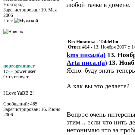
любой тачке в домене.
Новгород
Зарегистрирован: 19. Мая
2006
Пол:
Re: Новинка - TableDoc
Ответ #14 -
13. Ноября 2007 :: 1
kms писал(а)
13. Ноябр
Arta писал(а)
13. Ноябр
noprogrammer
Ясно. буду знать теперь
1c++ power user
Отсутствует
А как вы это делаете?
I Love YaBB 2!
Сообщений: 465
Зарегистрирован: 16. Июня
Вопрос очень интерсн
2006
этим... если что нить д
непонимаю что за проб