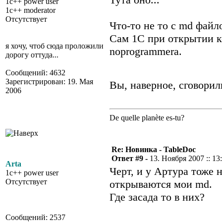
1c++ power user
1c++ moderator
Отсутствует
Что-то не то с md файл
Сам 1С при открытии к
я хочу, чтоб сюда проложили
noprogrammera.
дорогу оттуда...
Сообщений: 4632
Зарегистрирован: 19. Мая
Вы, наверное, сговори
2006
De quelle planète es-tu?
Re: Новинка - TableDoc
Ответ #9 -
13. Ноября 2007 :: 13
Arta
Черт, и у Артура тоже 
1c++ power user
Отсутствует
открываются мои md.
Где засада то в них?
Сообщений: 2537