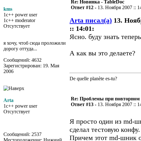
Re: Новинка - TableDoc
Ответ #12 -
13. Ноября 2007 :: 1
kms
1c++ power user
Arta писал(а)
13. Нояб
1c++ moderator
Отсутствует
:: 14:01:
Ясно. буду знать теперь
я хочу, чтоб сюда проложили
дорогу оттуда...
А как вы это делаете?
Сообщений: 4632
Зарегистрирован: 19. Мая
2006
De quelle planète es-tu?
Re: Проблемы при повторном 
Arta
Ответ #13 -
13. Ноября 2007 :: 1
1c++ power user
Отсутствует
Я просто один из md-шн
сделал тестовую конфу.
Сообщений: 2537
Причем этот md-шник о
Местоположение: Нижний