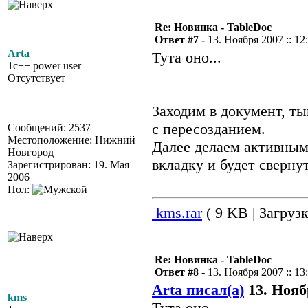
Re: Новинка - TableDoc
Ответ #7 -
13. Ноября 2007 :: 12
Arta
Тута оно...
1c++ power user
Отсутствует
Заходим в документ, ты
с пересозданием.
Сообщений: 2537
Местоположение: Нижний
Далее делаем активным
Новгород
вкладку и будет сверну
Зарегистрирован: 19. Мая
2006
Пол:
kms.rar
( 9 KB | Загрузк
Re: Новинка - TableDoc
Ответ #8 -
13. Ноября 2007 :: 13
Arta писал(а)
13. Ноябр
kms
Тута оно...