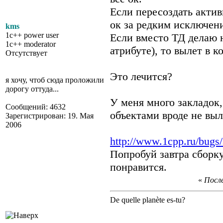
Если пересоздать актив
ок за редким исключен
kms
1c++ power user
Если вместо ТД делаю 
1c++ moderator
атрибуте), то вылет в к
Отсутствует
Это лечится?
я хочу, чтоб сюда проложили
дорогу оттуда...
У меня много закладок,
Сообщений: 4632
объектами вроде не выле
Зарегистрирован: 19. Мая
2006
http://www.1cpp.ru/bugs
Попробуй завтра сборк
понравится.
«
После
De quelle planète es-tu?