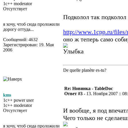
1c++ moderator
Отсутствует
Подколол так подколол
я хочу, чтоб сюда проложили
дорогу оттуда...
http://www.1cpp.ru/files/
оно ж теперь само соби
Сообщений: 4632
Зарегистрирован: 19. Мая
2006
De quelle planète es-tu?
Re: Новинка - TableDoc
Ответ #3 -
13. Ноября 2007 :: 08
kms
1c++ power user
1c++ moderator
И вообще, я под впечат
Отсутствует
Чего только не сделаеш
я хочу, чтоб сюда проложили