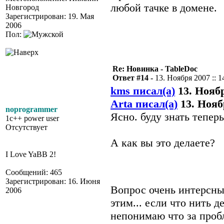
любой тачке в домене.
Новгород
Зарегистрирован: 19. Мая
2006
Пол:
Re: Новинка - TableDoc
Ответ #14 -
13. Ноября 2007 :: 1
kms писал(а)
13. Ноябр
Arta писал(а)
13. Ноябр
noprogrammer
Ясно. буду знать теперь
1c++ power user
Отсутствует
А как вы это делаете?
I Love YaBB 2!
Сообщений: 465
Зарегистрирован: 16. Июня
Вопрос очень интерсн
2006
этим... если что нить д
непонимаю что за проб