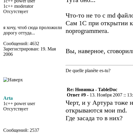
1c++ power user
1c++ moderator
Отсутствует
Что-то не то с md файл
Сам 1С при открытии к
я хочу, чтоб сюда проложили
noprogrammera.
дорогу оттуда...
Сообщений: 4632
Зарегистрирован: 19. Мая
Вы, наверное, сговори
2006
De quelle planète es-tu?
Re: Новинка - TableDoc
Ответ #9 -
13. Ноября 2007 :: 13
Arta
Черт, и у Артура тоже 
1c++ power user
Отсутствует
открываются мои md.
Где засада то в них?
Сообщений: 2537