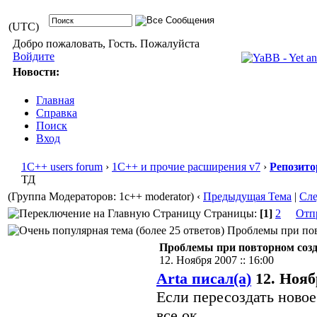
(UTC)
Добро пожаловать, Гость. Пожалуйста
Войдите
Новости:
Главная
Справка
Поиск
Вход
1С++ users forum
›
1С++ и прочие расширения v7
›
Репозито
ТД
(Группа Модераторов: 1c++ moderator)
‹
Предыдущая Тема
|
Сл
Страницы:
[1]
2
Отп
Проблемы при повт
Проблемы при повторном созд
12. Ноября 2007 :: 16:00
Arta писал(а)
12. Ноябр
Если пересоздать новое
все ок.