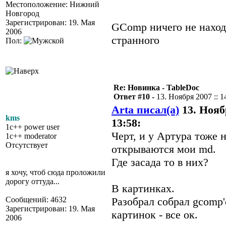
Местоположение: Нижний
Новгород
Зарегистрирован: 19. Мая
GComp ничего не наход
2006
странного
Пол:
Re: Новинка - TableDoc
Ответ #10 -
13. Ноября 2007 :: 1
Arta писал(а)
13. Ноябр
kms
13:58:
1c++ power user
Черт, и у Артура тоже 
1c++ moderator
Отсутствует
открываются мои md.
Где засада то в них?
я хочу, чтоб сюда проложили
дорогу оттуда...
В картинках.
Сообщений: 4632
Разобрал собрал gcomp'
Зарегистрирован: 19. Мая
картинок - все ок.
2006