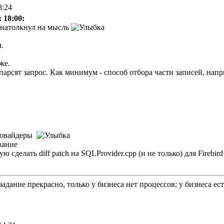
8:24
 18:00:
о натолкнул на мысль
.
же.
парсят запрос. Как минимум - способ отбора части записей, нап
провайдеры
ю сделать diff patch на SQLProvider.cpp (и не только) для Firebir
задание прекрасно, только у бизнеса нет процессов; у бизнеса е