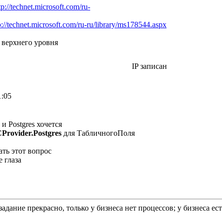
tp://technet.microsoft.com/ru-
p://technet.microsoft.com/ru-ru/library/ms178544.aspx
верхнего уровня
IP записан
1:05
 и Postgres хочется
rovider.Postgres
для ТабличногоПоля
ать этот вопрос
задание прекрасно, только у бизнеса нет процессов; у бизнеса е