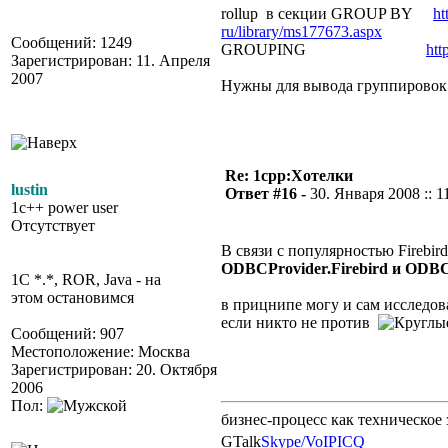
rollup в секции GROUP BY
ht
ru/library/ms177673.aspx
Сообщений: 1249
GROUPING
htt
Зарегистрирован: 11. Апреля
2007
Нужны для вывода группировок 
Re: 1cpp:Хотелки
lustin
Ответ #16 -
30. Января 2008 :: 1
1c++ power user
Отсутствует
В связи с популярностью Firebird
ODBCProvider.Firebird и ODBCP
1C *.*, ROR, Java - на
этом остановимся
в прицнипе могу и сам исследов
если никто не против
Сообщений: 907
Местоположение: Москва
Зарегистрирован: 20. Октября
2006
Пол:
бизнес-процесс как техническое 
GTalk
Skype/VoIP
ICQ