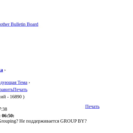
ка
›
едующая Тема
›
равить
Печать
ий - 16890 )
Печать
7:38
 06:50:
т Grouping? Не поддерживается GROUP BY?