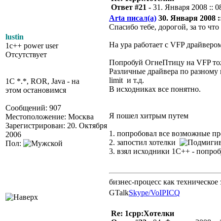
Ответ #21 -
31. Января 2008 :: 0
Arta писал(а)
30. Января 2008 ::
Спасибо тебе, дорогой, за то чт
lustin
На ура работает с VFP драйвером
1c++ power user
Отсутствует
Попробуй ОгнеПтицу на VFP то
Различные драйвера по разному 
limit и т.д.
1C *.*, ROR, Java - на
В исходниках все понятно.
этом остановимся
Сообщений: 907
Я пошел хитрым путем
Местоположение: Москва
Зарегистрирован: 20. Октября
1. попробовал все возможные 
2006
2. запостил хотелки
Пол:
3. взял исходники 1С++ - попробу
бизнес-процесс как техническое 
GTalk
Skype/VoIP
ICQ
Re: 1cpp:Хотелки