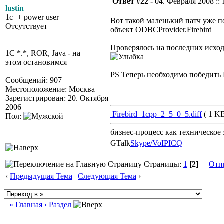
Ответ #22 -
04. Февраля 2008 :: 
lustin
1c++ power user
Вот такой маленький патч уже п
Отсутствует
объект ODBCProvider.Firebird
Проверялось на последних исход
1C *.*, ROR, Java - на
этом остановимся
PS Теперь необходимо победить
Сообщений: 907
Местоположение: Москва
Зарегистрирован: 20. Октября
2006
Firebird_1cpp_2_5_0_5.diff
( 1 KB
Пол:
бизнес-процесс как техническое 
GTalk
Skype/VoIP
ICQ
Страницы:
1
[2]
Отп
‹
Предыдущая Тема
|
Следующая Тема
›
« Главная
‹ Раздел