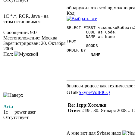
обнаружил что scoling можно ре
Код
1C *.*, ROR, Java - на
этом остановимся
SELECT FIRST <сколькоВыбрать
Сообщений: 907
	CODE as Code,

	NAME as Name

Местоположение: Москва
FROM

Зарегистрирован: 20. Октября
	GOODS

2006
ORDER BY

Пол:
	  NAME

бизнес-процесс как техническое 
GTalk
Skype/VoIP
ICQ
Re: 1cpp:Хотелки
Arta
Ответ #19 -
30. Января 2008 :: 1
1c++ power user
Отсутствует
А мне вот для Sybase надо