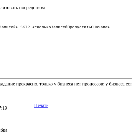
ализовать посредством
Записей> SKIP <сколькоЗаписейПропуститьСНачала>

задание прекрасно, только у бизнеса нет процессов; у бизнеса е
Печать
7:19