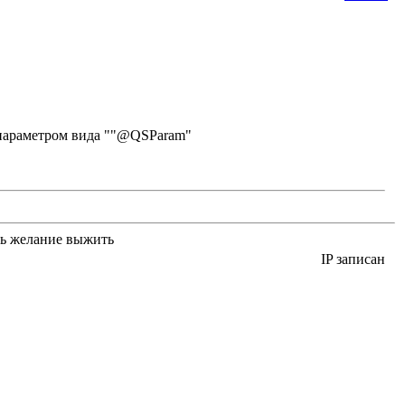
 параметром вида ""@QSParam"
сть желание выжить
IP записан