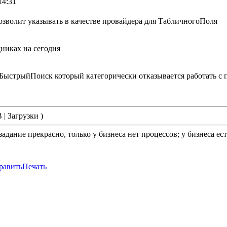
14:31
озволит указывать в качестве провайдера для ТабличногоПоля
никах на сегодня
 БыстрыйПоиск который категорически отказывается работать с
 | Загрузки )
задание прекрасно, только у бизнеса нет процессов; у бизнеса е
равить
Печать