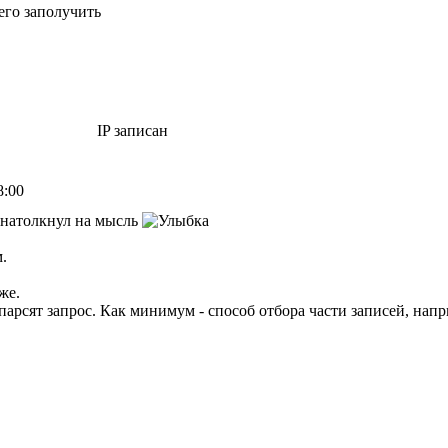
 его заполучить
IP записан
8:00
о натолкнул на мысль
.
же.
арсят запрос. Как минимум - способ отбора части записей, напр