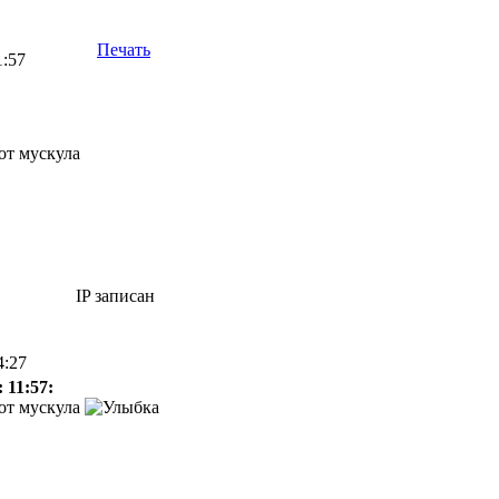
Печать
1:57
от мускула
IP записан
4:27
 11:57:
 от мускула