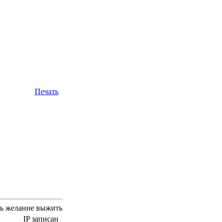
Печать
сть желание выжить
IP записан