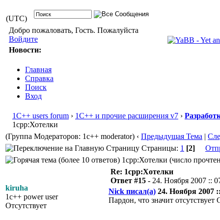
(UTC)
Добро пожаловать, Гость. Пожалуйста
Войдите
Новости:
Главная
Справка
Поиск
Вход
1С++ users forum
›
1С++ и прочие расширения v7
›
Разработ
1cpp:Хотелки
(Группа Модераторов: 1c++ moderator)
‹
Предыдущая Тема
|
Сл
Страницы:
1
[2]
Отп
1cpp:Хотелки (число прочтен
Re: 1cpp:Хотелки
Ответ #15 -
24. Ноября 2007 :: 0
kiruha
Nick писал(а)
24. Ноября 2007 ::
1c++ power user
Пардон, что значит отсутствуе
Отсутствует