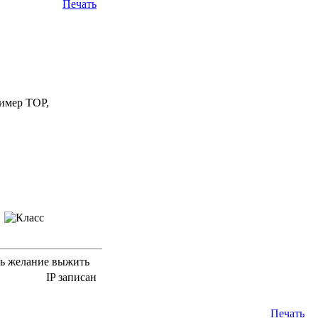
Печать
ример TOP,
d
сть желание выжить
IP записан
Печать