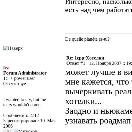
Интересно, наскольк
есть над чем работать
De quelle planète es-tu?
Re: 1cpp:Хотелки
Ответ #1 -
12. Ноября 2007 :: 19
fez
может лучше в в
Forum Administrator
1c++ power user
мне кажется, что
Отсутствует
вычеркивать реа
хотелки...
I wanted to cry, but the
tears wouldn't come
Заодно и ньюкаме
Сообщений: 2712
узнавать роадмап 
Зарегистрирован: 19. Мая
2006
Пол: