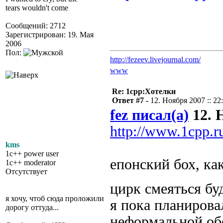
tears wouldn't come
Сообщений: 2712
Зарегистрирован: 19. Мая
2006
Пол:
http://fezeev.livejournal.com/
www
Re: 1cpp:Хотелки
Ответ #7 -
12. Ноября 2007 :: 22
fez писал(а)
12. Н
http://www.1cpp.
kms
1c++ power user
епонский бох, ка
1c++ moderator
Отсутствует
цирк смеяться бу
я хочу, чтоб сюда проложили
я пока планирова
дорогу оттуда...
неформальной об