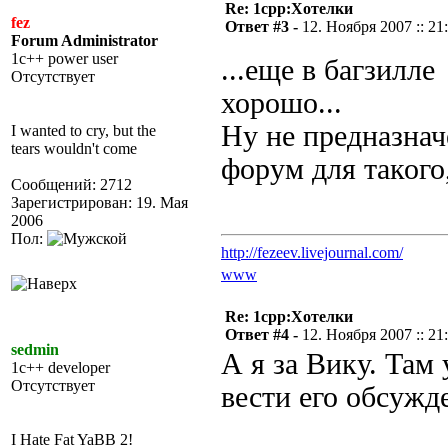
Re: 1cpp:Хотелки
fez
Ответ #3 -
12. Ноября 2007 :: 21
Forum Administrator
1c++ power user
...еще в багзилле
Отсутствует
хорошо...
Ну не предназнач
I wanted to cry, but the
tears wouldn't come
форум для такого
Сообщений: 2712
Зарегистрирован: 19. Мая
2006
Пол:
http://fezeev.livejournal.com/
www
Re: 1cpp:Хотелки
Ответ #4 -
12. Ноября 2007 :: 21
sedmin
А я за Вику. Там
1c++ developer
Отсутствует
вести его обсужд
I Hate Fat YaBB 2!