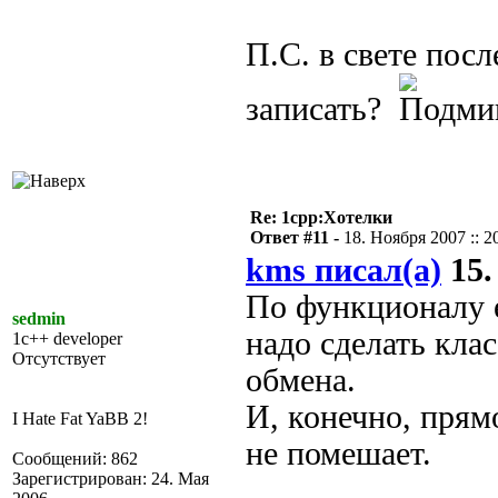
П.С. в свете пос
записать?
Re: 1cpp:Хотелки
Ответ #11 -
18. Ноября 2007 :: 2
kms писал(а)
15.
По функционалу е
sedmin
надо сделать кла
1c++ developer
Отсутствует
обмена.
И, конечно, прям
I Hate Fat YaBB 2!
не помешает.
Сообщений: 862
Зарегистрирован: 24. Мая