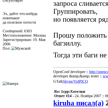
Отсутствует
запроса сливаетс
Группировать,
Эх, дайте что-нибудь
но появляется ря
новенькое
да полезное потести
Сообщений: 6303
Прошу положить с
Местоположение: Москва
Зарегистрирован: 19. Мая
багзиллу.
2006
Пол:
Тогда эти баги н
OpenConf developer ::
http://openc
developer &amp;&amp; tester ::
ww
GTalk
Skype/VoIP
ICQ
Re: 1cpp:Хотелки
Ответ #14 -
24. Ноября 2007 :: 0
kiruha писал(а)
2