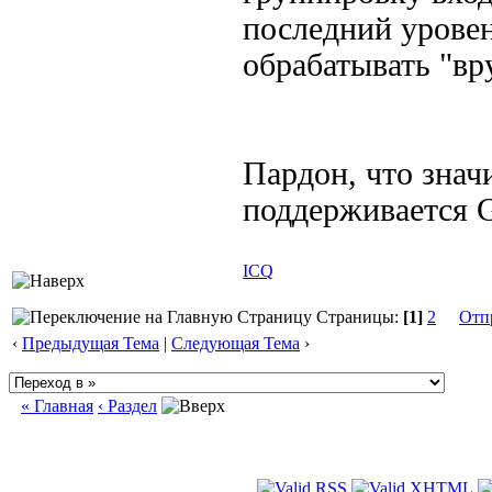
последний урове
обрабатывать "вр
Пардон, что знач
поддерживается
ICQ
Страницы:
[1]
2
Отп
‹
Предыдущая Тема
|
Следующая Тема
›
« Главная
‹ Раздел