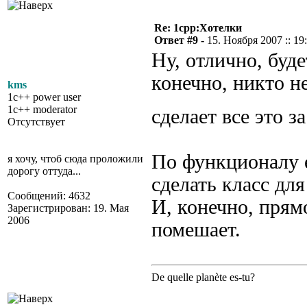
Re: 1cpp:Хотелки
Ответ #9 -
15. Ноября 2007 :: 19
Ну, отлично, буд
конечно, никто н
kms
1c++ power user
1c++ moderator
сделает все это 
Отсутствует
По функционалу е
я хочу, чтоб сюда проложили
дорогу оттуда...
сделать класс дл
Сообщений: 4632
И, конечно, прям
Зарегистрирован: 19. Мая
2006
помешает.
De quelle planète es-tu?