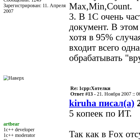
Max,Min,Count.
Зарегистрирован: 11. Апреля
2007
3. В 1С очень ча
документ. В этом
хотя в 95% случ
входит всего одн
обрабатывать "вр
Re: 1cpp:Хотелки
Ответ #13 -
21. Ноября 2007 :: 0
kiruha писал(а)
2
5 копеек по ИТ.
artbear
1c++ developer
Так как в Fox отс
1c++ moderator