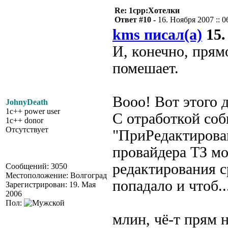
Re: 1cpp:Хотелки
Ответ #10 -
16. Ноября 2007 :: 0
kms писал(а)
15.
И, конечно, прям
помешает.
Вооо! Вот этого д
JohnyDeath
1c++ power user
С отработкой со
1c++ donor
Отсутствует
"ПриРедактирова
провайдера ТЗ мо
редактирования с
Сообщений: 3050
Местоположение: Волгоград
попадало и чтоб..
Зарегистрирован: 19. Мая
2006
Пол:
млин, чё-т прям