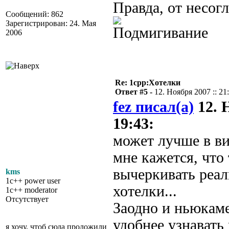
Правда, от несогл
Сообщений: 862
Зарегистрирован: 24. Мая
2006
Re: 1cpp:Хотелки
Ответ #5 -
12. Ноября 2007 :: 21
fez писал(а)
12. 
19:43:
может лучше в в
мне кажется, что
вычеркивать реа
kms
1c++ power user
хотелки...
1c++ moderator
Отсутствует
Заодно и ньюкам
удобнее узнавать
я хочу, чтоб сюда проложили