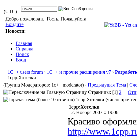
(UTC)
Добро пожаловать, Гость. Пожалуйста
Войдите
Новости:
Главная
Справка
Поиск
Вход
1С++ users forum
›
1С++ и прочие расширения v7
›
Разработ
1cpp:Хотелки
(Группа Модераторов: 1c++ moderator)
‹
Предыдущая Тема
|
Сл
Страницы:
[1]
2
Отп
1cpp:Хотелки (число прочтен
1cpp:Хотелки
12. Ноября 2007 :: 19:06
Красиво оформлен
http://www.1cpp.