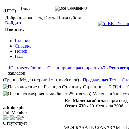
(UTC)
Добро пожаловать, Гость. Пожалуйста
Войдите
Новости:
Главная
Справка
Поиск
Вход
1С++ users forum
›
1С++ и прочие расширения v7
›
Репозито
закладок
(Группа Модераторов: 1c++ moderator)
‹
Предыдущая Тема
|
Сл
Страницы:
1
2
[3]
4
Маленький класс д
Re: Маленький класс для созд
Ответ #30 -
20. Февраля 2008 :: 
admin spb
Full Member
Отсутствует
МОЯ БАЗА ПО ЗАКАЗАМ - 