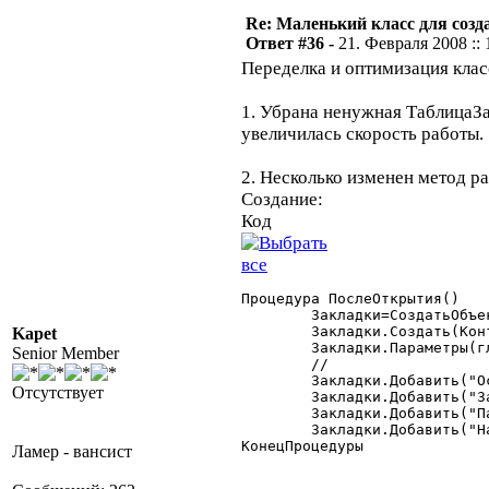
Re: Маленький класс для созд
Ответ #36 -
21. Февраля 2008 :: 
Переделка и оптимизация клас
1. Убрана ненужная ТаблицаЗак
увеличилась скорость работы.
2. Несколько изменен метод р
Создание:
Код
Процедура ПослеОткрытия()

	Закладки=СоздатьОбъект("Общие.Форма.Закладки");

	Закладки.Создать(Контекст,"ФормаЗакладки");

Kapet
	Закладки.Параметры(глПолучитьЦвет(193,205,205),"",0,0,0);

Senior Member
	//

	Закладки.Добавить("Основной","Общие","Общие данные сотрудника");

Отсутствует
	Закладки.Добавить("Зарплата","Зарплата","Данные по з/п");

	Закладки.Добавить("Паспорт","Документы","Документы сотрудника");

	Закладки.Добавить("Налоговые","Налоговые данные","Налоговые данные сотрудника");

КонецПроцедуры 

Ламер - вансист