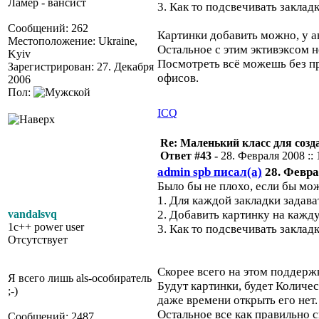
Ламер - вансист
3. Как то подсвечивать закладку
Сообщений: 262
Картинки добавить можно, у а
Местоположение: Ukraine,
Остальное с этим эктивэксом 
Kyiv
Посмотреть всё можешь без пр
Зарегистрирован: 27. Декабря
офисов.
2006
Пол:
ICQ
Re: Маленький класс для созд
Ответ #43 -
28. Февраля 2008 :: 
admin spb писал(а)
28. Феврал
Было бы не плохо, если бы мо
1. Для каждой закладки задава
vandalsvq
2. Добавить картинку на кажду
1c++ power user
3. Как то подсвечивать закладку
Отсутствует
Скорее всего на этом поддержк
Я всего лишь als-особиратель
Будут картинки, будет Количест
;-)
даже времени открыть его нет.
Остальное все как правильно 
Сообщений: 2487