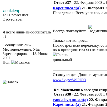
Ответ #37 -
22. Февраля 2008 :: 
Kapet писал(а)
21. Февраля 2
vandalsvq
Переделка и Всем успехов, 
1c++ power user
Отсутствует
Всегда пожалуйста
Я всего лишь als-особиратель
;-)
Только вот вопрос...
Сообщений: 2487
Посмотрел всю переделку, согл
Местоположение: Уфа
но в принципе ИМХО не сильно
Зарегистрирован: 18. Июля
2007
Пол:
Отхожу от дел. Долго и мучител
www
Skype/VoIP
ICQ
Re: Маленький класс для созд
Ответ #38 -
22. Февраля 2008 :: 
vandalsvq писал(а)
22. Феврал
Kapet писал(а)
21. Февраля 2