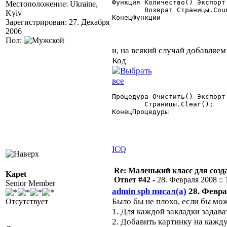
Функция Количество() Экспорт

Местоположение: Ukraine,
	Возврат Страницы.Count();

Kyiv
КонецФункции 

Зарегистрирован: 27. Декабря
2006
Пол:
и, на всякий случай добавляем
Код
Процедура Очистить() Экспорт

	Страницы.Clear();

КонецПроцедуры 

ICQ
Re: Маленький класс для созд
Kapet
Ответ #42 -
28. Февраля 2008 :: 
Senior Member
admin spb писал(а)
28. Феврал
Было бы не плохо, если бы мо
Отсутствует
1. Для каждой закладки задава
2. Добавить картинку на кажду