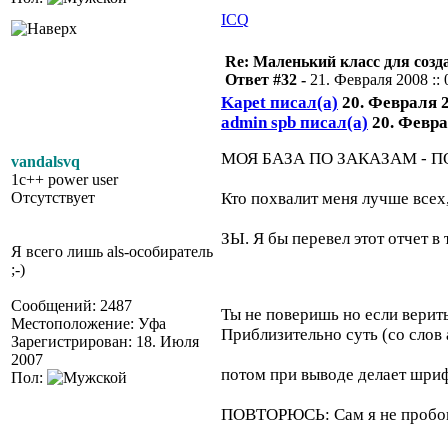
ICQ
Re: Маленький класс для созд
Ответ #32 -
21. Февраля 2008 :: 
Kapet писал(а)
20. Февраля 2
admin spb писал(а)
20. Феврал
МОЯ БАЗА ПО ЗАКАЗАМ - 
vandalsvq
1c++ power user
Отсутствует
Кто похвалит меня лучше всех,
ЗЫ. Я бы перевел этот отчет в 
Я всего лишь als-особиратель
;-)
Сообщений: 2487
Ты не поверишь но если верить
Местоположение: Уфа
Приблизительно суть (со слов 
Зарегистрирован: 18. Июля
2007
потом при выводе делает шр
Пол:
ПОВТОРЮСЬ: Сам я не проб