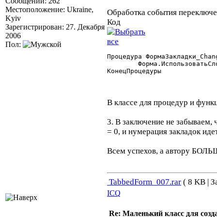
Сообщений: 262
Местоположение: Ukraine,
Обработка события переключе
Kyiv
Код
Зарегистрирован: 27. Декабря
2006
Пол:
Процедура ФормаЗакладки_Chang
	Форма.ИспользоватьСлой("Общий,"+Закладки.ТекущаяЗакладка(),2);

КонецПроцедуры 

В классе для процедур и функ
3. В заключение не забываем, 
= 0, и нумерация закладок иде
Всем успехов, а автору БО
TabbedForm_007.rar
( 8 KB | З
ICQ
Re: Маленький класс для созд