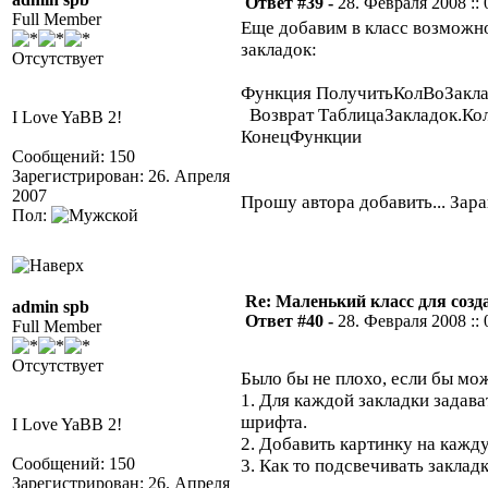
Ответ #39 -
28. Февраля 2008 :: 
Full Member
Еще добавим в класс возможно
закладок:
Отсутствует
Функция ПолучитьКолВоЗакла
Возврат ТаблицаЗакладок.Кол
I Love YaBB 2!
КонецФункции
Сообщений: 150
Зарегистрирован: 26. Апреля
2007
Прошу автора добавить... Зар
Пол:
Re: Маленький класс для созд
admin spb
Ответ #40 -
28. Февраля 2008 :: 
Full Member
Отсутствует
Было бы не плохо, если бы мо
1. Для каждой закладки задава
шрифта.
I Love YaBB 2!
2. Добавить картинку на кажду
Сообщений: 150
3. Как то подсвечивать закладку
Зарегистрирован: 26. Апреля