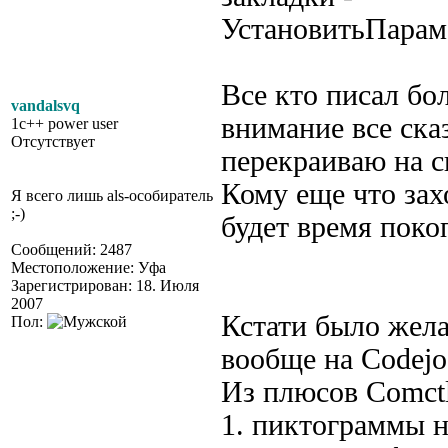
УстановитьПарам
Все кто писал бо
vandalsvq
внимание все ска
1c++ power user
Отсутствует
перекраиваю на с
Кому еще что зах
Я всего лишь als-особиратель
;-)
будет время поко
Сообщений: 2487
Местоположение: Уфа
Зарегистрирован: 18. Июля
2007
Кстати было жела
Пол:
вообще на Codejo
Из плюсов Comctl
1. пиктограммы н