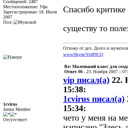
Сообщений: 2487
Местоположение: Уфа
Спасибо критик
Зарегистрирован: 18. Июля
2007
Пол:
существу то пол
Отхожу от дел. Долго и мучител
www
Skype/VoIP
ICQ
Re: Маленький класс для созд
Ответ #6 -
23. Ноября 2007 :: 07
vip писал(а)
22. 
15:38:
1cvirus писал(а)
1cvirus
15:34:
Junior Member
чето у меня на ме
Отсутствует
написано "Здесь 