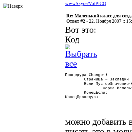
www
Skype/VoIP
ICQ
Re: Маленький класс для созд
Ответ #2 -
22. Ноября 2007 :: 15
Вот это:
Код
Процедура Change()

	Страница = Закладки.ТекущаяСтраница();

	Если ПустоеЗначение(Страница) = 0 Тогда

		Форма.ИспользоватьСлой(ОсновнойСлой+Страница,2);

	КонецЕсли;

КонецПроцедуры 

можно добавить 
писать это в мод