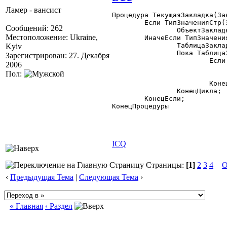
Ламер - вансист
Процедура ТекущаяЗакладка(Зак
	Если ТипЗначенияСтр(Закл)="Число" Тогда

Сообщений: 262
		ОбъектЗакладки.Value=Закл-1;

Местоположение: Ukraine,
	ИначеЕсли ТипЗначенияСтр(Закл)="Строка" Тогда

		ТаблицаЗакладок.ВыбратьСтроки();

Kyiv
		Пока ТаблицаЗакладок.ПолучитьСтроку()=1 Цикл

Зарегистрирован: 27. Декабря
			Если СокрЛП(ТаблицаЗакладок.Идентификатор)=СокрЛП(Закл) Тогда

2006
				ОбъектЗакладки.Value=ТаблицаЗакладок.НомерСтр
Пол:
				Прервать
			КонецЕсли;

		КонецЦикла;

	КонецЕсли;

КонецПроцедуры 

ICQ
Страницы:
[1]
2
3
4
О
‹
Предыдущая Тема
|
Следующая Тема
›
« Главная
‹ Раздел