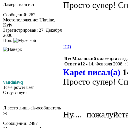
Просто супер! Сп
Ламер - вансист
Сообщений: 262
Местоположение: Ukraine,
Kyiv
Зарегистрирован: 27. Декабря
2006
Пол:
ICQ
Re: Маленький класс для созд
Ответ #12 -
14. Февраля 2008 :: 
Kapet писал(а)
1
Просто супер! Сп
vandalsvq
1c++ power user
Отсутствует
Я всего лишь als-особиратель
Ну.... пожалуйс
;-)
Сообщений: 2487