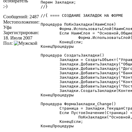
особиратель
Перем Закладки;

;-)
//}

//{ ==== СОЗДАНИЕ ЗАКЛАДОК НА ФОРМЕ

Сообщений: 2487
Местоположение:
Процедура ПоКнЗакладки(НаимСлоя)

Уфа
	Форма.ИспользоватьСлой(НаимСлоя,2);

Зарегистрирован:
	Если НаимСлоя = "Основной,Общие" Тогда

18. Июля 2007
		Форма.ИспользоватьСлой(НаимСлоя+",ВидыДеятельностиКонтрагентов",2);

	КонецЕсли;

Пол:
КонецПроцедуры

Процедура СоздатьЗакладки()

	Закладки = СоздатьОбъект("УправлениеЗакладками");

	Закладки.ДобавитьЗакладку("Общие","Общие","Общие данные контрагента");

	Закладки.ДобавитьЗакладку("ДоговорыКонтрагентов","Договоры","Договоры контрагента");

	Закладки.ДобавитьЗакладку("БанковскиеСчета","Банковские счета","Банковские счета контрагента");

	Закладки.ДобавитьЗакладку("КонтактнаяИнформация","Контактная информация","Контактная информация контрагента");

	Закладки.ДобавитьЗакладку("КонтактныеЛица","Контактные лица","Контактные лица контрагента");

	Закладки.ДобавитьЗакладку("ПостоянныйФайлКлиента","Постоянный файл","Постоянный файл контрагента");

	Закладки.СоздатьЗакладки(Контекст,"ФормаЗакладки");

КонецПроцедуры

Процедура ФормаЗакладки_Change()

	Страница = Закладки.ТекущаяСтраница();

	Если ПустоеЗначение(Страница) = 0 Тогда

		ПоКнЗакладки("Основной,"+Страница.Name);

	КонецЕсли;

КонецПроцедуры
