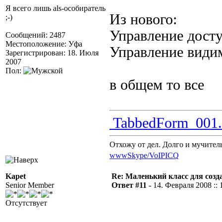
Я всего лишь als-особиратель
Из нового:
;-)
Управление дост
Сообщений: 2487
Местоположение: Уфа
Управление види
Зарегистрирован: 18. Июля
2007
Пол:
в общем то все
TabbedForm_001.
Отхожу от дел. Долго и мучител
www
Skype/VoIP
ICQ
Kapet
Re: Маленький класс для созд
Senior Member
Ответ #11 -
14. Февраля 2008 :: 
Отсутствует