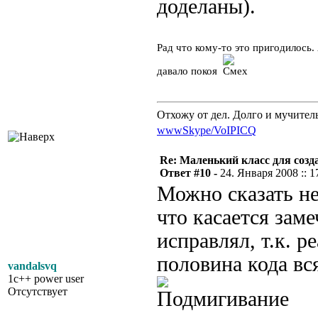
доделаны).
Рад что кому-то это пригодилось
давало покоя
Отхожу от дел. Долго и мучител
www
Skype/VoIP
ICQ
Re: Маленький класс для созд
Ответ #10 -
24. Января 2008 :: 1
Можно сказать не
что касается зам
исправлял, т.к. р
половина кода вс
vandalsvq
1c++ power user
Отсутствует