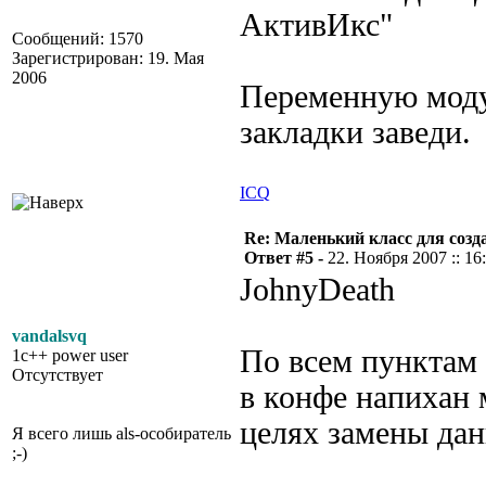
АктивИкс"
Сообщений: 1570
Зарегистрирован: 19. Мая
2006
Переменную моду
закладки заведи.
ICQ
Re: Маленький класс для созд
Ответ #5 -
22. Ноября 2007 :: 16
JohnyDeath
vandalsvq
По всем пунктам 
1c++ power user
Отсутствует
в конфе напихан м
целях замены дан
Я всего лишь als-особиратель
;-)