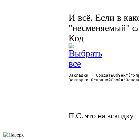
И всё. Если в ка
"несменяемый" сл
Код
Закладки = СоздатьОбъект("Уп
Закладки.ОсновнойСлой="Основн
П.С. это на вскидку