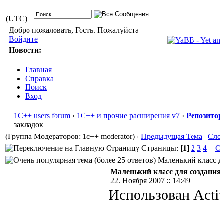
(UTC)
Добро пожаловать, Гость. Пожалуйста
Войдите
Новости:
Главная
Справка
Поиск
Вход
1С++ users forum
›
1С++ и прочие расширения v7
›
Репозито
закладок
(Группа Модераторов: 1c++ moderator)
‹
Предыдущая Тема
|
Сл
Страницы:
[1]
2
3
4
О
Маленький класс д
Маленький класс для создания
22. Ноября 2007 :: 14:49
Использован Acti