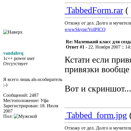
TabbedForm.rar
( 
Отхожу от дел. Долго и мучител
www
Skype/VoIP
ICQ
Re: Маленький класс для созд
Ответ #1 -
22. Ноября 2007 :: 14
vandalsvq
Кстати если прив
1c++ power user
Отсутствует
привязки вообще
Я всего лишь als-особиратель
;-)
Вот и скриншот..
Сообщений: 2487
Местоположение: Уфа
Зарегистрирован: 18. Июля
2007
Tabbed_form.jpg
(
Пол:
Отхожу от дел. Долго и мучител