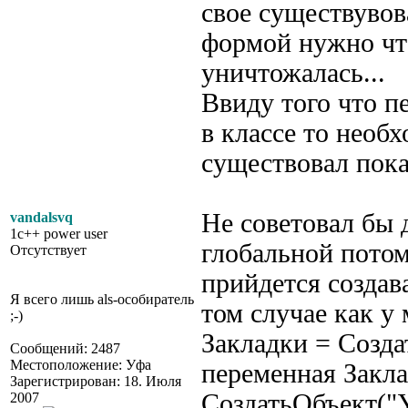
свое существувов
формой нужно чт
уничтожалась...
Ввиду того что п
в классе то необ
существовал пока
Не советовал бы
vandalsvq
1c++ power user
глобальной потом
Отсутствует
прийдется создава
Я всего лишь als-особиратель
том случае как у
;-)
Закладки = Созда
Сообщений: 2487
Местоположение: Уфа
переменная Закл
Зарегистрирован: 18. Июля
СоздатьОбъект("
2007