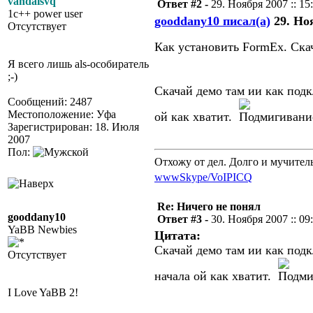
vandalsvq
Ответ #2 -
29. Ноября 2007 :: 15
1c++ power user
gooddany10 писал(а)
29. Ноя
Отсутствует
Как установить FormEx. Ска
Я всего лишь als-особиратель
;-)
Скачай демо там ии как подк
Сообщений: 2487
Местоположение: Уфа
ой как хватит.
Зарегистрирован: 18. Июля
2007
Пол:
Отхожу от дел. Долго и мучител
www
Skype/VoIP
ICQ
Re: Ничего не понял
gooddany10
Ответ #3 -
30. Ноября 2007 :: 09
YaBB Newbies
Цитата:
Скачай демо там ии как подк
Отсутствует
начала ой как хватит.
I Love YaBB 2!