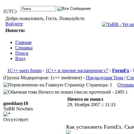
(UTC)
Добро пожаловать, Гость. Пожалуйста
Войдите
Новости:
Главная
Справка
Поиск
Вход
1С++ users forum
›
1С++ и прочие расширения v7
›
FormEx
› 
(Группа Модераторов: 1c++ moderator)
‹
Предыдущая Тема
|
Сл
Страницы: 1
Отправ
Ничего не понял (число прочтений - 2495 )
Ничего не понял
gooddany10
29. Ноября 2007 :: 11:33
YaBB Newbies
Отсутствует
Как установить FormEx. Ска