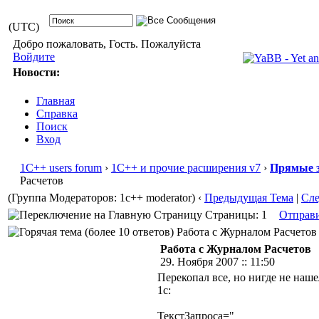
(UTC)
Добро пожаловать, Гость. Пожалуйста
Войдите
Новости:
Главная
Справка
Поиск
Вход
1С++ users forum
›
1С++ и прочие расширения v7
›
Прямые з
Расчетов
(Группа Модераторов: 1c++ moderator)
‹
Предыдущая Тема
|
Сл
Страницы: 1
Отправ
Работа с Журналом Расчетов 
Работа с Журналом Расчетов
29. Ноября 2007 :: 11:50
Перекопал все, но нигде не наше
1с:
ТекстЗапроса="