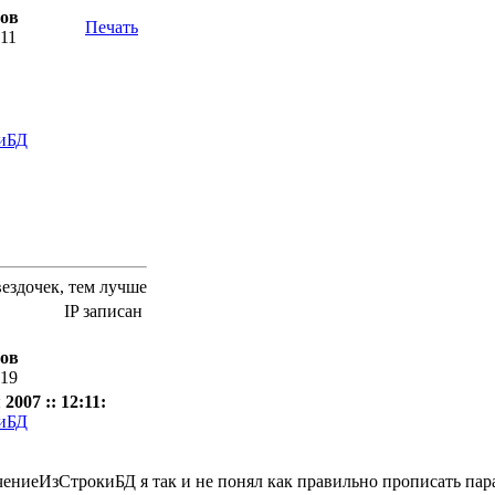
тов
Печать
:11
киБД
вездочек, тем лучше
IP записан
тов
:19
2007 :: 12:11:
киБД
ениеИзСтрокиБД я так и не понял как правильно прописать пар