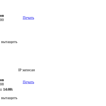
тов
Печать
:00
и вытащить
IP записан
тов
Печать
:08
: 14:00:
и вытащить