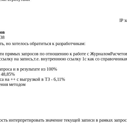
IP з
тов
:38
ь, но хотелось обратиться к разработчикам:
и прямых запросов по отношению к работе с ЖурналомРасчетов,
 ссылку на запись,т.е. внутреннюю ссылку 1с как со справочник
проса и в результате из 100%
 48,85%
а на ++ с выгрузкой в ТЗ - 6,11%
чения методом
сть интерпретировать значение текущей записи в рамках запроса