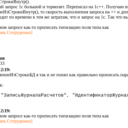
СтрокиВнутр().
ый запрос 1с большой и тормозит. Переписал на 1с++. Получаю вы
иеИзСтрокиВнутр(), то скорость выполнения запроса на ++ и доп
ит по времени к тем же затратам, что и запрос на 1с. Так что 
мом запросе как-то прописать типизацию поля типа как
ник.Сотрудники]
тов
:33
12:19:
ениеИзСтрокиБД я так и не понял как правильно прописать пар
к:
("ЗаписьЖурналаРасчетов", "ИдентификаторЖурна
12:19:
мом запросе как-то прописать типизацию поля типа как
ник.Сотрудники]