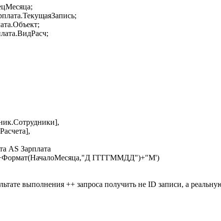
ецМесяца;
рплата.ТекущаяЗапись;
ата.Объект;
лата.ВидРасч;
ник.Сотрудники],
Расчета],
та AS Зарплата
'"+Формат(НачалоМесяца,"Д ГГГГММДД")+"M')
льтате выполнения ++ запроса получить не ID записи, а реальную