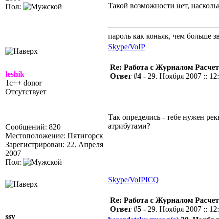
Такой возможности нет, наскольк
Пол:
пароль как коньяк, чем больше з
Skype/VoIP
Re: Работа с Журналом Расче
leshik
Ответ #4 -
29. Ноября 2007 :: 12
1c++ donor
Отсутствует
Так определись - тебе нужен рек
атрибутами?
Сообщений: 820
Местоположение: Пятигорск
Зарегистрирован: 22. Апреля
2007
Пол:
Skype/VoIP
ICQ
Re: Работа с Журналом Расче
Ответ #5 -
29. Ноября 2007 :: 12
ssv