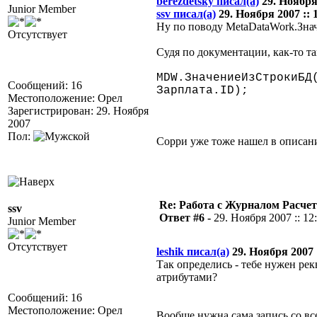
berezdetsky писал(а)
29. Ноября 
Junior Member
ssv писал(а)
29. Ноября 2007 :: 
Ну по поводу MetaDataWork.Знач
Отсутствует
Судя по документации, как-то та
MDW.ЗначениеИзСтрокиБД
Сообщений: 16
Зарплата.ID);
Местоположение: Орел
Зарегистрирован: 29. Ноября
2007
Пол:
Сорри уже тоже нашел в описан
Re: Работа с Журналом Расче
ssv
Ответ #6 -
29. Ноября 2007 :: 12
Junior Member
Отсутствует
leshik писал(а)
29. Ноября 2007 :
Так определись - тебе нужен рек
атрибутами?
Сообщений: 16
Местоположение: Орел
Вообще нужна сама запись со в