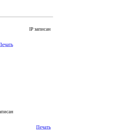
IP записан
Печать
аписан
Печать