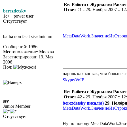
Re: Работа с Журналом Расче
Ответ #1 -
29. Ноября 2007 :: 12
berezdetsky
1c++ power user
Отсутствует
MetaDataWork.ЗначениеИзСтро
barba non facit sisadminum
Сообщений: 1986
Местоположение: Москва
Зарегистрирован: 19. Мая
2006
Пол:
пароль как коньяк, чем больше з
Skype/VoIP
Re: Работа с Журналом Расче
Ответ #2 -
29. Ноября 2007 :: 12
ssv
berezdetsky писал(а)
29. Ноября 
Junior Member
MetaDataWork.ЗначениеИзСтро
Отсутствует
Ну по поводу MetaDataWork.Знач