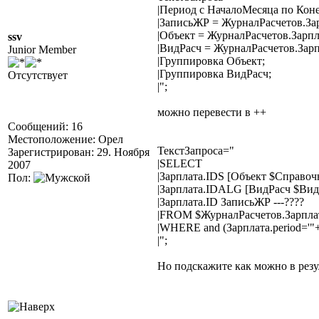
|Период с НачалоМесяца по Кон
|ЗаписьЖР = ЖурналРасчетов.За
|Объект = ЖурналРасчетов.Зарпл
ssv
|ВидРасч = ЖурналРасчетов.Зарп
Junior Member
|Группировка Объект;
|Группировка ВидРасч;
Отсутствует
|";
можно перевести в ++
Сообщений: 16
Местоположение: Орел
ТекстЗапроса="
Зарегистрирован: 29. Ноября
|SELECT
2007
|Зарплата.IDS [Объект $Справоч
Пол:
|Зарплата.IDALG [ВидРасч $Вид
|Зарплата.ID ЗаписьЖР ---????
|FROM $ЖурналРасчетов.Зарпла
|WHERE and (Зарплата.period=
|";
Но подскажите как можно в резу