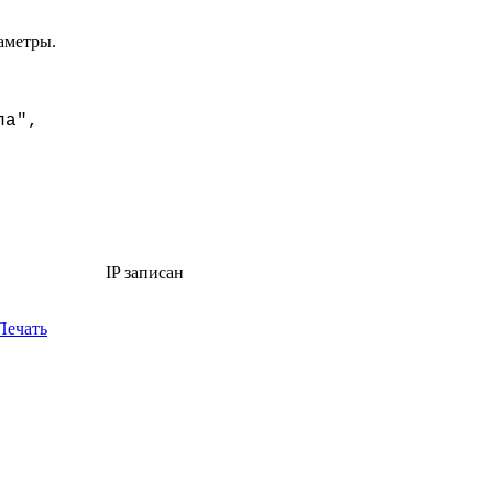
аметры.
ла",
IP записан
Печать