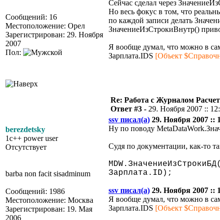
Сейчас сделал через ЗначениеИз
Но весь фокус в том, что реальн
Сообщений: 16
по каждой записи делать Значен
Местоположение: Орел
ЗначениеИзСтрокиВнутр() привод
Зарегистрирован: 29. Ноября
2007
Я вообще думал, что можно в са
Пол:
Зарплата.IDS
[Объект $Справоч
Re: Работа с Журналом Расче
Ответ #3 -
29. Ноября 2007 :: 12
ssv писал(а)
29. Ноября 2007 :: 
Ну по поводу MetaDataWork.Знач
berezdetsky
1c++ power user
Судя по документации, как-то та
Отсутствует
MDW.ЗначениеИзСтрокиБД
Зарплата.ID);
barba non facit sisadminum
ssv писал(а)
29. Ноября 2007 :: 
Сообщений: 1986
Я вообще думал, что можно в са
Местоположение: Москва
Зарплата.IDS
[Объект $Справоч
Зарегистрирован: 19. Мая
2006