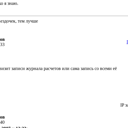
о я знаю.
вездочек, тем лучше
тов
:33
визит записи журнала расчетов или сама запись со всеми её
IP з
тов
:40