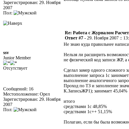
Зарегистрирован: 29. Ноября
2007
Пол:
Re: Работа с Журналом Расче
Ответ #7 -
29. Ноября 2007 :: 13
Не знаю куда правильнее написат
ssv
Нельзя ли расширить возможност
Junior Member
не физический код записи ЖР, а
Отсутствует
Сделал замер одного сложного за
выполнение запроса 1с занимает
выполнение аналогичного запрос
Проход по ТЗ и заполнение зна
Сообщений: 16
К.ЗаписьЖР1); занимает 45,04%
Местоположение: Орел
Зарегистрирован: 29. Ноября
итого
2007
средствами 1с 48,85%
Пол:
средствами 1с++ 51,15%
Полагаю, если бы была возможно