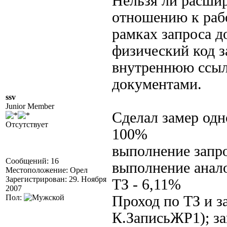
Нельзя ли расши
отношению к рабо
рамках запроса д
физический код за
внутреннюю ссыл
документами.
ssv
Junior Member
Сделал замер одно
Отсутствует
100%
выполнение запро
Сообщений: 16
выполнение анало
Местоположение: Орел
Зарегистрирован: 29. Ноября
ТЗ - 6,11%
2007
Пол:
Проход по ТЗ и 
К.ЗаписьЖР1); з