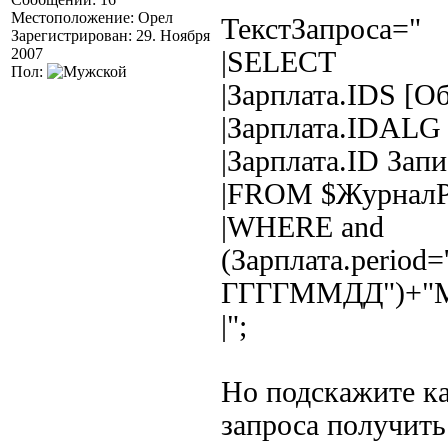
Местоположение: Орел
ТекстЗапроса="
Зарегистрирован: 29. Ноября
2007
|SELECT
Пол:
|Зарплата.IDS [О
|Зарплата.IDALG 
|Зарплата.ID Запи
|FROM $ЖурналРа
|WHERE and
(Зарплата.period
ГГГГММДД")+"M
|";
Но подскажите ка
запроса получить