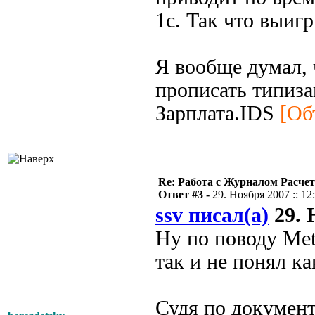
1с. Так что выиг
Я вообще думал, 
прописать типиза
Зарплата.IDS
[Об
Re: Работа с Журналом Расче
Ответ #3 -
29. Ноября 2007 :: 12
ssv писал(а)
29. 
Ну по поводу Me
так и не понял к
Судя по документ