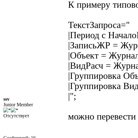
К примеру типово
ТекстЗапроса="
|Период с Начал
|ЗаписьЖР = Жур
|Объект = Журнал
|ВидРасч = Журна
|Группировка Объ
|Группировка Вид
|";
ssv
Junior Member
можно перевести
Отсутствует
Сообщений: 16