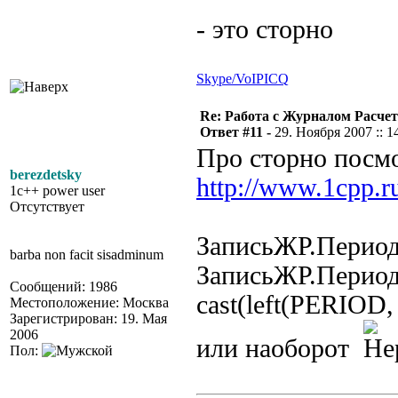
- это сторно
Skype/VoIP
ICQ
Re: Работа с Журналом Расче
Ответ #11 -
29. Ноября 2007 :: 1
Про сторно посмо
berezdetsky
http://www.1cpp.
1c++ power user
Отсутствует
ЗаписьЖР.Период
barba non facit sisadminum
ЗаписьЖР.Период
Сообщений: 1986
cast(left(PERIOD, 
Местоположение: Москва
Зарегистрирован: 19. Мая
2006
или наоборот
Пол: