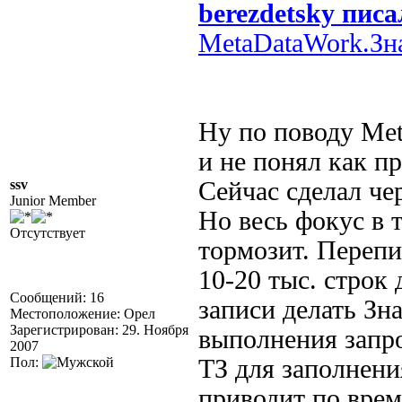
berezdetsky писа
MetaDataWork.З
Ну по поводу Me
и не понял как п
ssv
Сейчас сделал че
Junior Member
Но весь фокус в 
Отсутствует
тормозит. Перепи
10-20 тыс. строк
Сообщений: 16
записи делать Зн
Местоположение: Орел
Зарегистрирован: 29. Ноября
выполнения запро
2007
Пол:
ТЗ для заполнени
приводит по време