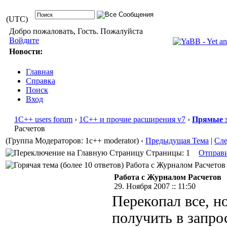
(UTC)
Добро пожаловать, Гость. Пожалуйста
Войдите
Новости:
Главная
Справка
Поиск
Вход
1С++ users forum
›
1С++ и прочие расширения v7
›
Прямые з
Расчетов
(Группа Модераторов: 1c++ moderator)
‹
Предыдущая Тема
|
Сл
Страницы: 1
Отправ
Работа с Журналом Расчетов 
Работа с Журналом Расчетов
29. Ноября 2007 :: 11:50
Перекопал все, н
получить в запро