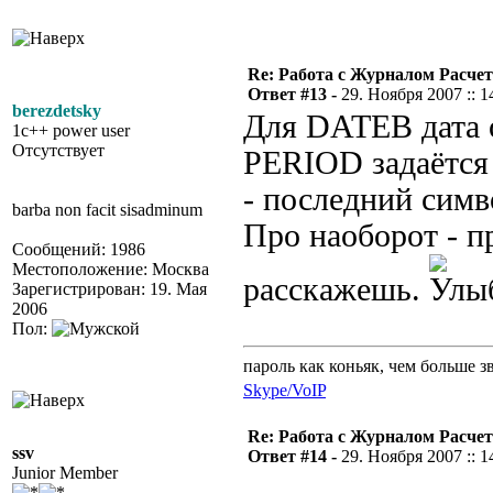
Re: Работа с Журналом Расче
Ответ #13 -
29. Ноября 2007 :: 1
berezdetsky
Для DATEB дата 
1c++ power user
Отсутствует
PERIOD задаётся 
- последний симво
barba non facit sisadminum
Про наоборот - п
Сообщений: 1986
Местоположение: Москва
расскажешь.
Зарегистрирован: 19. Мая
2006
Пол:
пароль как коньяк, чем больше з
Skype/VoIP
Re: Работа с Журналом Расче
ssv
Ответ #14 -
29. Ноября 2007 :: 1
Junior Member