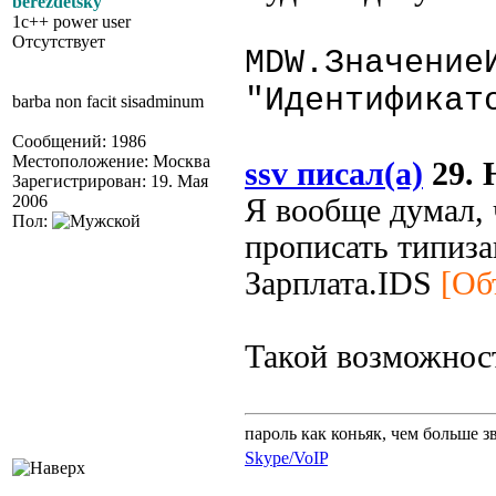
berezdetsky
1c++ power user
Отсутствует
MDW.Значение
"Идентификат
barba non facit sisadminum
Сообщений: 1986
Местоположение: Москва
ssv писал(а)
29. 
Зарегистрирован: 19. Мая
2006
Я вообще думал, 
Пол:
прописать типиза
Зарплата.IDS
[Об
Такой возможност
пароль как коньяк, чем больше з
Skype/VoIP