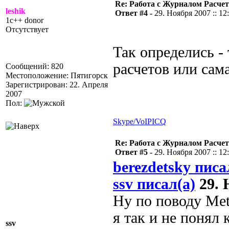
Re: Работа с Журналом Расче
leshik
Ответ #4 -
29. Ноября 2007 :: 12
1c++ donor
Отсутствует
Так определись -
расчетов или сам
Сообщений: 820
Местоположение: Пятигорск
Зарегистрирован: 22. Апреля
2007
Пол:
Skype/VoIP
ICQ
Re: Работа с Журналом Расче
Ответ #5 -
29. Ноября 2007 :: 12
berezdetsky писа
ssv писал(а)
29. 
Ну по поводу Me
я так и не понял
ssv