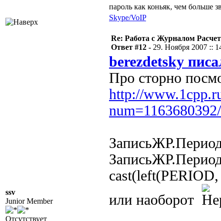
пароль как коньяк, чем больше з
Skype/VoIP
Re: Работа с Журналом Расче
Ответ #12 -
29. Ноября 2007 :: 1
berezdetsky писа
Про сторно посмо
http://www.1cpp.r
num=1163680392/
ЗаписьЖР.Период
ЗаписьЖР.Период
cast(left(PERIOD, 
ssv
или наоборот
Junior Member
Отсутствует