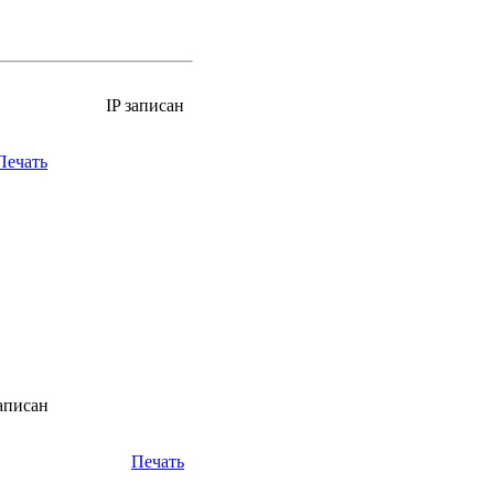
IP записан
Печать
аписан
Печать