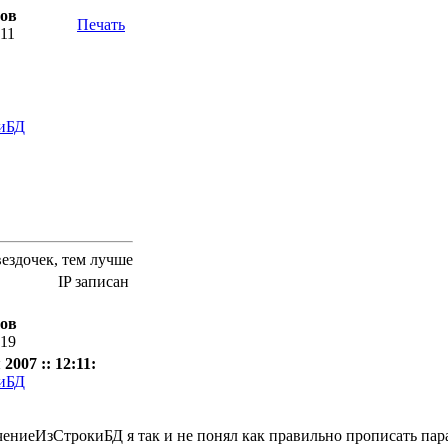
тов
Печать
:11
киБД
вездочек, тем лучше
IP записан
тов
:19
2007 :: 12:11:
киБД
ениеИзСтрокиБД я так и не понял как правильно прописать пар