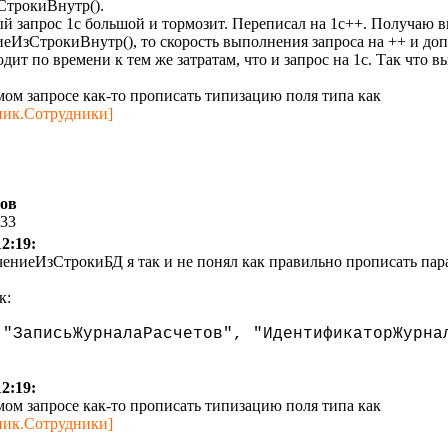
СтрокиВнутр().
ый запрос 1с большой и тормозит. Переписал на 1с++. Получаю вы
иеИзСтрокиВнутр(), то скорость выполнения запроса на ++ и доп
ит по времени к тем же затратам, что и запрос на 1с. Так что 
мом запросе как-то прописать типизацию поля типа как
ник.Сотрудники]
тов
:33
12:19:
ениеИзСтрокиБД я так и не понял как правильно прописать пар
к:
("ЗаписьЖурналаРасчетов", "ИдентификаторЖурна
12:19:
мом запросе как-то прописать типизацию поля типа как
ник.Сотрудники]