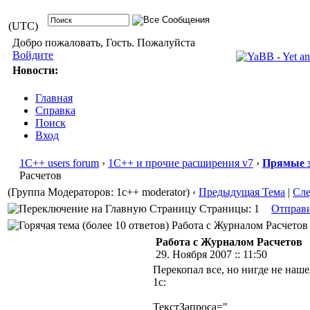
(UTC)
Добро пожаловать, Гость. Пожалуйста
Войдите
Новости:
Главная
Справка
Поиск
Вход
1С++ users forum
›
1С++ и прочие расширения v7
›
Прямые з
Расчетов
(Группа Модераторов: 1c++ moderator)
‹
Предыдущая Тема
|
Сл
Страницы: 1
Отправ
Работа с Журналом Расчетов 
Работа с Журналом Расчетов
29. Ноября 2007 :: 11:50
Перекопал все, но нигде не наше
1с:
ТекстЗапроса="