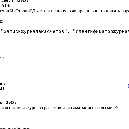
2007 :: 12:33:
12:19:
ениеИзСтрокиБД я так и не понял как правильно прописать пар
к:
("ЗаписьЖурналаРасчетов", "ИдентификаторЖурна
ии
тов
:41
: 12:33:
визит записи журнала расчетов или сама запись со всеми её
семи атрибутами