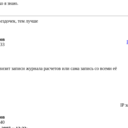
о я знаю.
вездочек, тем лучше
тов
:33
визит записи журнала расчетов или сама запись со всеми её
IP з
тов
:40