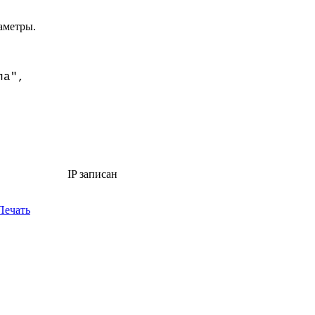
аметры.
ла",
IP записан
Печать