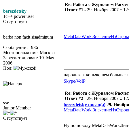
Re: Работа с Журналом Расче
Ответ #1 -
29. Ноября 2007 :: 12
berezdetsky
1c++ power user
Отсутствует
MetaDataWork.ЗначениеИзСтро
barba non facit sisadminum
Сообщений: 1986
Местоположение: Москва
Зарегистрирован: 19. Мая
2006
Пол:
пароль как коньяк, чем больше з
Skype/VoIP
Re: Работа с Журналом Расче
Ответ #2 -
29. Ноября 2007 :: 12
ssv
berezdetsky писал(а)
29. Ноября 
Junior Member
MetaDataWork.ЗначениеИзСтро
Отсутствует
Ну по поводу MetaDataWork.Знач