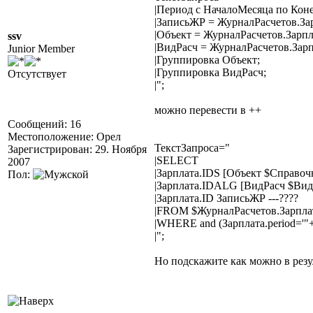
|Период с НачалоМесяца по Кон
|ЗаписьЖР = ЖурналРасчетов.За
|Объект = ЖурналРасчетов.Зарпл
ssv
|ВидРасч = ЖурналРасчетов.Зарп
Junior Member
|Группировка Объект;
|Группировка ВидРасч;
Отсутствует
|";
можно перевести в ++
Сообщений: 16
Местоположение: Орел
ТекстЗапроса="
Зарегистрирован: 29. Ноября
|SELECT
2007
|Зарплата.IDS [Объект $Справоч
Пол:
|Зарплата.IDALG [ВидРасч $Вид
|Зарплата.ID ЗаписьЖР ---????
|FROM $ЖурналРасчетов.Зарпла
|WHERE and (Зарплата.period=
|";
Но подскажите как можно в резу