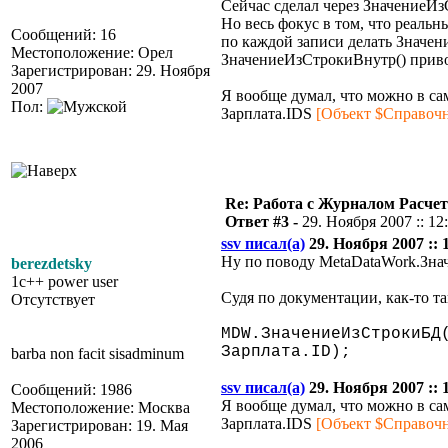
Сейчас сделал через ЗначениеИз
Но весь фокус в том, что реальн
Сообщений: 16
по каждой записи делать Значен
Местоположение: Орел
ЗначениеИзСтрокиВнутр() привод
Зарегистрирован: 29. Ноября
2007
Я вообще думал, что можно в са
Пол:
Зарплата.IDS
[Объект $Справоч
Re: Работа с Журналом Расче
Ответ #3 -
29. Ноября 2007 :: 12
ssv писал(а)
29. Ноября 2007 :: 
Ну по поводу MetaDataWork.Знач
berezdetsky
1c++ power user
Судя по документации, как-то та
Отсутствует
MDW.ЗначениеИзСтрокиБД
Зарплата.ID);
barba non facit sisadminum
ssv писал(а)
29. Ноября 2007 :: 
Сообщений: 1986
Я вообще думал, что можно в са
Местоположение: Москва
Зарплата.IDS
[Объект $Справоч
Зарегистрирован: 19. Мая
2006