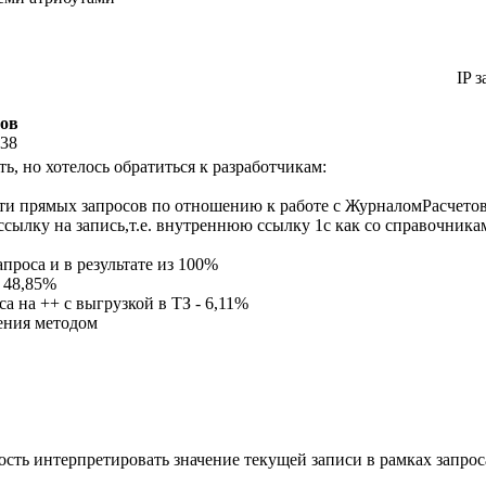
IP з
тов
:38
ь, но хотелось обратиться к разработчикам:
и прямых запросов по отношению к работе с ЖурналомРасчетов,
 ссылку на запись,т.е. внутреннюю ссылку 1с как со справочник
проса и в результате из 100%
 48,85%
а на ++ с выгрузкой в ТЗ - 6,11%
чения методом
сть интерпретировать значение текущей записи в рамках запроса