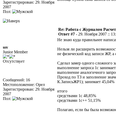
Зарегистрирован: 29. Ноября
2007
Пол:
Re: Работа с Журналом Расче
Ответ #7 -
29. Ноября 2007 :: 13
Не знаю куда правильнее написат
ssv
Нельзя ли расширить возможност
Junior Member
не физический код записи ЖР, а
Отсутствует
Сделал замер одного сложного за
выполнение запроса 1с занимает
выполнение аналогичного запрос
Проход по ТЗ и заполнение зна
Сообщений: 16
К.ЗаписьЖР1); занимает 45,04%
Местоположение: Орел
Зарегистрирован: 29. Ноября
итого
2007
средствами 1с 48,85%
Пол:
средствами 1с++ 51,15%
Полагаю, если бы была возможно