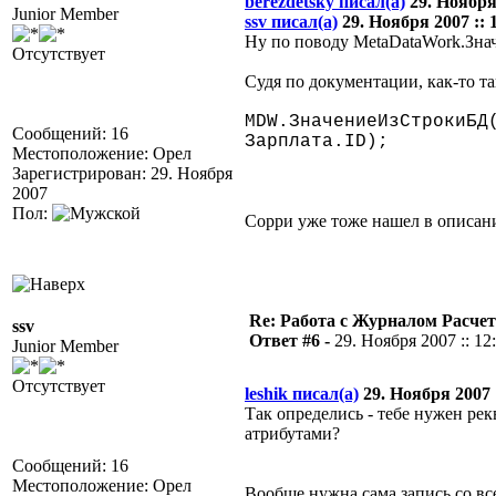
berezdetsky писал(а)
29. Ноября 
Junior Member
ssv писал(а)
29. Ноября 2007 :: 
Ну по поводу MetaDataWork.Знач
Отсутствует
Судя по документации, как-то та
MDW.ЗначениеИзСтрокиБД
Сообщений: 16
Зарплата.ID);
Местоположение: Орел
Зарегистрирован: 29. Ноября
2007
Пол:
Сорри уже тоже нашел в описан
Re: Работа с Журналом Расче
ssv
Ответ #6 -
29. Ноября 2007 :: 12
Junior Member
Отсутствует
leshik писал(а)
29. Ноября 2007 :
Так определись - тебе нужен рек
атрибутами?
Сообщений: 16
Местоположение: Орел
Вообще нужна сама запись со в