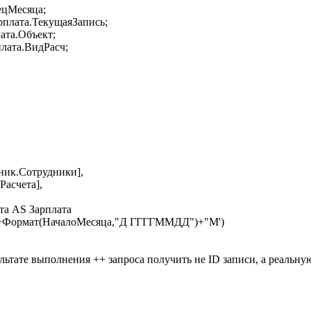
ецМесяца;
рплата.ТекущаяЗапись;
ата.Объект;
лата.ВидРасч;
ник.Сотрудники],
Расчета],
та AS Зарплата
'"+Формат(НачалоМесяца,"Д ГГГГММДД")+"M')
льтате выполнения ++ запроса получить не ID записи, а реальную