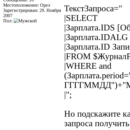
Местоположение: Орел
ТекстЗапроса="
Зарегистрирован: 29. Ноября
2007
|SELECT
Пол:
|Зарплата.IDS [О
|Зарплата.IDALG 
|Зарплата.ID Запи
|FROM $ЖурналРа
|WHERE and
(Зарплата.period
ГГГГММДД")+"M
|";
Но подскажите ка
запроса получить