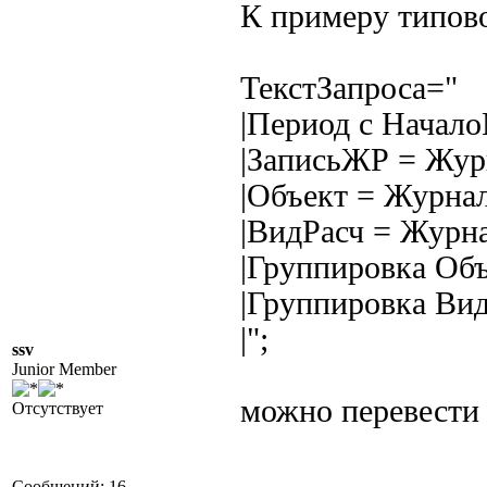
К примеру типово
ТекстЗапроса="
|Период с Начал
|ЗаписьЖР = Жур
|Объект = Журнал
|ВидРасч = Журна
|Группировка Объ
|Группировка Вид
|";
ssv
Junior Member
можно перевести
Отсутствует
Сообщений: 16