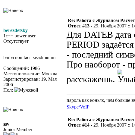
Re: Работа с Журналом Расче
Ответ #13 -
29. Ноября 2007 :: 1
berezdetsky
Для DATEB дата 
1c++ power user
Отсутствует
PERIOD задаётся 
- последний симво
barba non facit sisadminum
Про наоборот - п
Сообщений: 1986
Местоположение: Москва
расскажешь.
Зарегистрирован: 19. Мая
2006
Пол:
пароль как коньяк, чем больше з
Skype/VoIP
Re: Работа с Журналом Расче
ssv
Ответ #14 -
29. Ноября 2007 :: 1
Junior Member