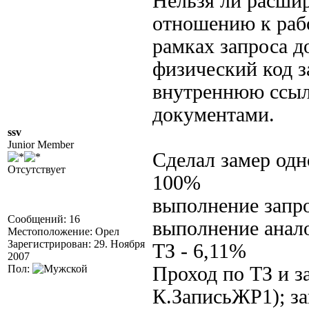
Нельзя ли расши
отношению к рабо
рамках запроса д
физический код за
внутреннюю ссыл
документами.
ssv
Junior Member
Сделал замер одно
Отсутствует
100%
выполнение запро
Сообщений: 16
выполнение анало
Местоположение: Орел
Зарегистрирован: 29. Ноября
ТЗ - 6,11%
2007
Пол:
Проход по ТЗ и 
К.ЗаписьЖР1); з