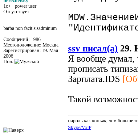
berezdetsky
1c++ power user
Отсутствует
MDW.Значение
"Идентификат
barba non facit sisadminum
Сообщений: 1986
Местоположение: Москва
ssv писал(а)
29. 
Зарегистрирован: 19. Мая
2006
Я вообще думал, 
Пол:
прописать типиза
Зарплата.IDS
[Об
Такой возможност
пароль как коньяк, чем больше з
Skype/VoIP