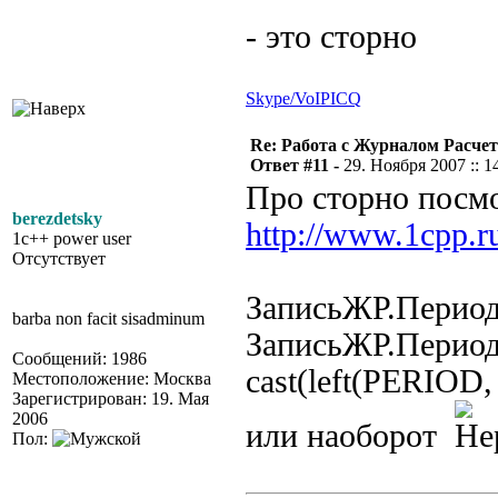
- это сторно
Skype/VoIP
ICQ
Re: Работа с Журналом Расче
Ответ #11 -
29. Ноября 2007 :: 1
Про сторно посмо
berezdetsky
http://www.1cpp.
1c++ power user
Отсутствует
ЗаписьЖР.Период
barba non facit sisadminum
ЗаписьЖР.Период
Сообщений: 1986
cast(left(PERIOD, 
Местоположение: Москва
Зарегистрирован: 19. Мая
2006
или наоборот
Пол: