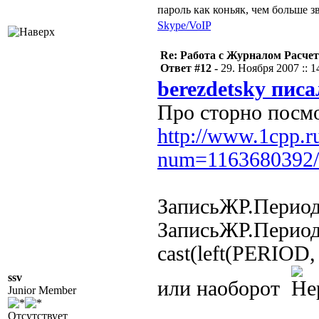
пароль как коньяк, чем больше з
Skype/VoIP
Re: Работа с Журналом Расче
Ответ #12 -
29. Ноября 2007 :: 1
berezdetsky писа
Про сторно посмо
http://www.1cpp.r
num=1163680392/
ЗаписьЖР.Период
ЗаписьЖР.Период
cast(left(PERIOD, 
ssv
или наоборот
Junior Member
Отсутствует