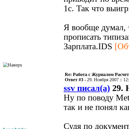
1с. Так что выиг
Я вообще думал, 
прописать типиза
Зарплата.IDS
[Об
Re: Работа с Журналом Расче
Ответ #3 -
29. Ноября 2007 :: 12
ssv писал(а)
29. 
Ну по поводу Me
так и не понял к
Судя по документ