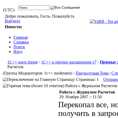
(UTC)
Добро пожаловать, Гость. Пожалуйста
Войдите
Новости:
Главная
Справка
Поиск
Вход
1С++ users forum
›
1С++ и прочие расширения v7
›
Прямые з
Расчетов
(Группа Модераторов: 1c++ moderator)
‹
Предыдущая Тема
|
Сл
Страницы: 1
Отправ
Работа с Журналом Расчетов 
Работа с Журналом Расчетов
29. Ноября 2007 :: 11:50
Перекопал все, н
получить в запро