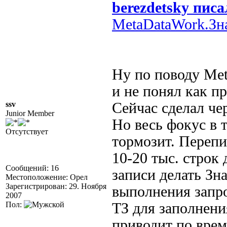
berezdetsky писа
MetaDataWork.З
Ну по поводу Me
и не понял как п
ssv
Сейчас сделал че
Junior Member
Но весь фокус в 
Отсутствует
тормозит. Перепи
10-20 тыс. строк
Сообщений: 16
записи делать Зн
Местоположение: Орел
Зарегистрирован: 29. Ноября
выполнения запро
2007
Пол:
ТЗ для заполнени
приводит по време