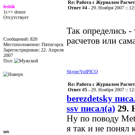
Re: Работа с Журналом Расче
leshik
Ответ #4 -
29. Ноября 2007 :: 12
1c++ donor
Отсутствует
Так определись -
расчетов или сам
Сообщений: 820
Местоположение: Пятигорск
Зарегистрирован: 22. Апреля
2007
Пол:
Skype/VoIP
ICQ
Re: Работа с Журналом Расче
Ответ #5 -
29. Ноября 2007 :: 12
berezdetsky писа
ssv писал(а)
29. 
Ну по поводу Me
я так и не понял
ssv