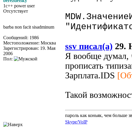
berezdetsky
1c++ power user
Отсутствует
MDW.Значение
"Идентификат
barba non facit sisadminum
Сообщений: 1986
Местоположение: Москва
ssv писал(а)
29. 
Зарегистрирован: 19. Мая
2006
Я вообще думал, 
Пол:
прописать типиза
Зарплата.IDS
[Об
Такой возможност
пароль как коньяк, чем больше з
Skype/VoIP