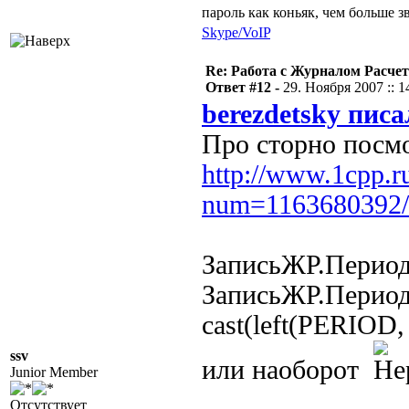
пароль как коньяк, чем больше з
Skype/VoIP
Re: Работа с Журналом Расче
Ответ #12 -
29. Ноября 2007 :: 1
berezdetsky писа
Про сторно посмо
http://www.1cpp.r
num=1163680392/
ЗаписьЖР.Период
ЗаписьЖР.Период
cast(left(PERIOD, 
ssv
или наоборот
Junior Member
Отсутствует