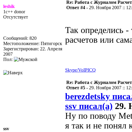
Re: Работа с Журналом Расче
leshik
Ответ #4 -
29. Ноября 2007 :: 12
1c++ donor
Отсутствует
Так определись -
расчетов или сам
Сообщений: 820
Местоположение: Пятигорск
Зарегистрирован: 22. Апреля
2007
Пол:
Skype/VoIP
ICQ
Re: Работа с Журналом Расче
Ответ #5 -
29. Ноября 2007 :: 12
berezdetsky писа
ssv писал(а)
29. 
Ну по поводу Me
я так и не понял
ssv