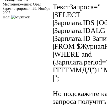
Местоположение: Орел
ТекстЗапроса="
Зарегистрирован: 29. Ноября
2007
|SELECT
Пол:
|Зарплата.IDS [О
|Зарплата.IDALG 
|Зарплата.ID Запи
|FROM $ЖурналРа
|WHERE and
(Зарплата.period
ГГГГММДД")+"M
|";
Но подскажите ка
запроса получить