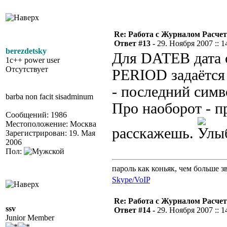
Re: Работа с Журналом Расче
Ответ #13 -
29. Ноября 2007 :: 1
berezdetsky
Для DATEB дата 
1c++ power user
Отсутствует
PERIOD задаётся 
- последний симво
barba non facit sisadminum
Про наоборот - п
Сообщений: 1986
Местоположение: Москва
расскажешь.
Зарегистрирован: 19. Мая
2006
Пол:
пароль как коньяк, чем больше з
Skype/VoIP
Re: Работа с Журналом Расче
ssv
Ответ #14 -
29. Ноября 2007 :: 1
Junior Member