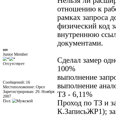
Нельзя ли расши
отношению к рабо
рамках запроса д
физический код за
внутреннюю ссыл
документами.
ssv
Junior Member
Сделал замер одно
Отсутствует
100%
выполнение запро
Сообщений: 16
выполнение анало
Местоположение: Орел
Зарегистрирован: 29. Ноября
ТЗ - 6,11%
2007
Пол:
Проход по ТЗ и 
К.ЗаписьЖР1); з