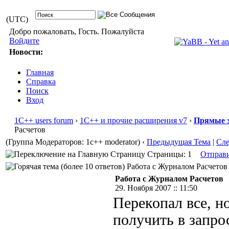
(UTC)
Добро пожаловать, Гость. Пожалуйста
Войдите
Новости:
Главная
Справка
Поиск
Вход
1С++ users forum
›
1С++ и прочие расширения v7
›
Прямые з
Расчетов
(Группа Модераторов: 1c++ moderator)
‹
Предыдущая Тема
|
Сл
Страницы: 1
Отправ
Работа с Журналом Расчетов 
Работа с Журналом Расчетов
29. Ноября 2007 :: 11:50
Перекопал все, н
получить в запро