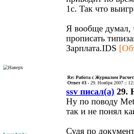
1с. Так что выиг
Я вообще думал, 
прописать типиза
Зарплата.IDS
[Об
Re: Работа с Журналом Расче
Ответ #3 -
29. Ноября 2007 :: 12
ssv писал(а)
29. 
Ну по поводу Me
так и не понял к
Судя по документ