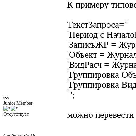
К примеру типово
ТекстЗапроса="
|Период с Начал
|ЗаписьЖР = Жур
|Объект = Журнал
|ВидРасч = Журна
|Группировка Объ
|Группировка Вид
|";
ssv
Junior Member
можно перевести
Отсутствует
Сообщений: 16