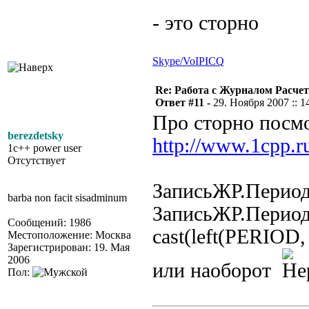
- это сторно
Skype/VoIP
ICQ
Re: Работа с Журналом Расче
Ответ #11 -
29. Ноября 2007 :: 1
Про сторно посмо
berezdetsky
http://www.1cpp.
1c++ power user
Отсутствует
ЗаписьЖР.Период
barba non facit sisadminum
ЗаписьЖР.Период
Сообщений: 1986
cast(left(PERIOD, 
Местоположение: Москва
Зарегистрирован: 19. Мая
2006
или наоборот
Пол: