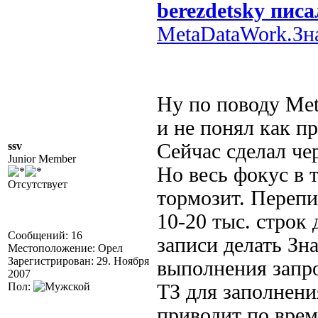
berezdetsky писа
MetaDataWork.З
Ну по поводу Me
и не понял как п
ssv
Сейчас сделал че
Junior Member
Но весь фокус в 
Отсутствует
тормозит. Перепи
10-20 тыс. строк
Сообщений: 16
записи делать Зн
Местоположение: Орел
Зарегистрирован: 29. Ноября
выполнения запро
2007
Пол:
ТЗ для заполнени
приводит по време