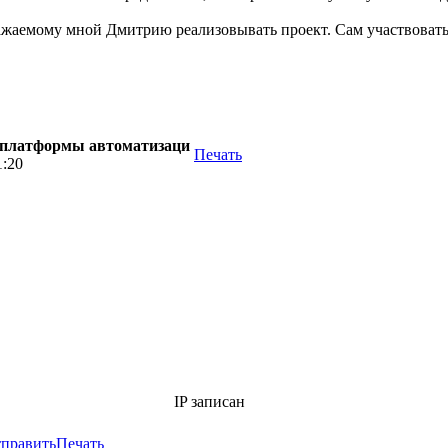
важаемому мной Дмитрию реализовывать проект. Сам участвовать,
й платформы автоматизаци
Печать
1:20
IP записан
править
Печать