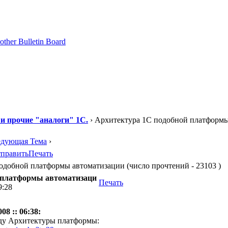
 и прочие "аналоги" 1С.
› Архитектура 1С подобной платформ
едующая Тема
›
править
Печать
добной платформы автоматизации (число прочтений - 23103 )
й платформы автоматизаци
Печать
9:28
08 :: 06:38:
ду Архитектуры платформы: