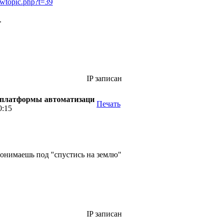
iewtopic.php?t=39
.
IP записан
й платформы автоматизаци
Печать
0:15
понимаешь под "спустись на землю"
IP записан