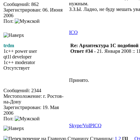
нужным.
Сообщений: 862
З.З.Ы. Ладно, не буду мешать у
Зарегистрирован: 06. Июня
2006
Пол:
ICQ
trdm
Re: Архитектура 1С подобно
1c++ power user
Ответ #34 -
21. Января 2008 :: 1
qt1l developer
1c++ moderator
Отсутствует
Принято.
Сообщений: 2344
Местоположение: г. Ростов-
на-Дону
Зарегистрирован: 19. Мая
2006
Пол:
Skype/VoIP
ICQ
Страницы:
1
2
[3]
От