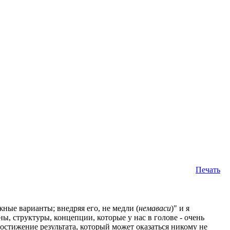
Печать
ные варианты; внедряя его, не медли (
немаваси
)" и я
ы, структуры, концепции, которые у нас в голове - очень
 достижение результата, который может оказаться никому не