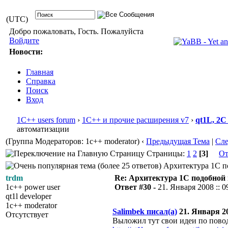
(UTC)
Добро пожаловать, Гость. Пожалуйста
Войдите
Новости:
Главная
Справка
Поиск
Вход
1С++ users forum
›
1С++ и прочие расширения v7
›
qt1L, 2C
автоматизации
(Группа Модераторов: 1c++ moderator)
‹
Предыдущая Тема
|
Сл
Страницы:
1
2
[3]
От
Архитектура 1С по
trdm
Re: Архитектура 1С подобно
1c++ power user
Ответ #30 -
21. Января 2008 :: 0
qt1l developer
1c++ moderator
Salimbek писал(а)
21. Января 20
Отсутствует
Выложил тут свои идеи по пово