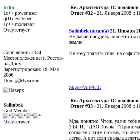
trdm
Re: Архитектура 1С подобно
1c++ power user
Ответ #32 -
21. Января 2008 :: 1
qt1l developer
1c++ moderator
Отсутствует
Salimbek писал(а)
21. Января 20
Ну давай обсудим, либо что ты 
землю"
Сообщений: 2344
Не хочу тратить силы на софисти
Местоположение: г. Ростов-
на-Дону
Зарегистрирован: 19. Мая
2006
Пол:
Skype/VoIP
ICQ
Re: Архитектура 1С подобно
Salimbek
Ответ #33 -
21. Января 2008 :: 1
God Member
Мда, понятно. Чтож, удачи тебе 
Отсутствует
З.Ы. Из "ДАО Toyota" "Принимай
согласен с этим потому, что обс
легко. А вот если сначала делат