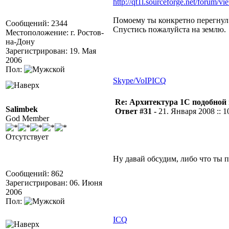
http://qt1l.sourceforge.net/forum/v
Помоему ты конкретно перегнул
Сообщений: 2344
Спустись пожалуйста на землю.
Местоположение: г. Ростов-
на-Дону
Зарегистрирован: 19. Мая
2006
Пол:
Skype/VoIP
ICQ
Re: Архитектура 1С подобно
Salimbek
Ответ #31 -
21. Января 2008 :: 1
God Member
Отсутствует
Ну давай обсудим, либо что ты 
Сообщений: 862
Зарегистрирован: 06. Июня
2006
Пол:
ICQ