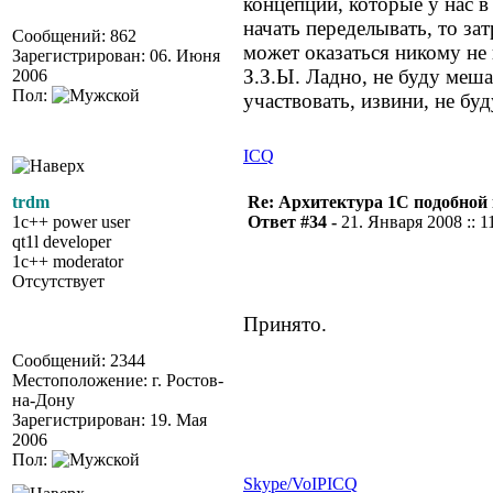
концепции, которые у нас в 
начать переделывать, то за
Сообщений: 862
может оказаться никому не
Зарегистрирован: 06. Июня
З.З.Ы. Ладно, не буду меш
2006
Пол:
участвовать, извини, не буд
ICQ
trdm
Re: Архитектура 1С подобно
1c++ power user
Ответ #34 -
21. Января 2008 :: 1
qt1l developer
1c++ moderator
Отсутствует
Принято.
Сообщений: 2344
Местоположение: г. Ростов-
на-Дону
Зарегистрирован: 19. Мая
2006
Пол:
Skype/VoIP
ICQ