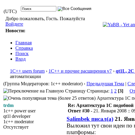
(UTC)
Добро пожаловать, Гость. Пожалуйста
Войдите
Новости:
Главная
Справка
Поиск
Вход
1С++ users forum
›
1С++ и прочие расширения v7
›
qt1L, 2C
автоматизации
(Группа Модераторов: 1c++ moderator)
‹
Предыдущая Тема
|
Сл
Страницы:
1
2
[3]
От
Архитектура 1С по
trdm
Re: Архитектура 1С подобно
1c++ power user
Ответ #30 -
21. Января 2008 :: 0
qt1l developer
Salimbek писал(а)
21. Янва
1c++ moderator
Выложил тут свои идеи по
Отсутствует
платформы: