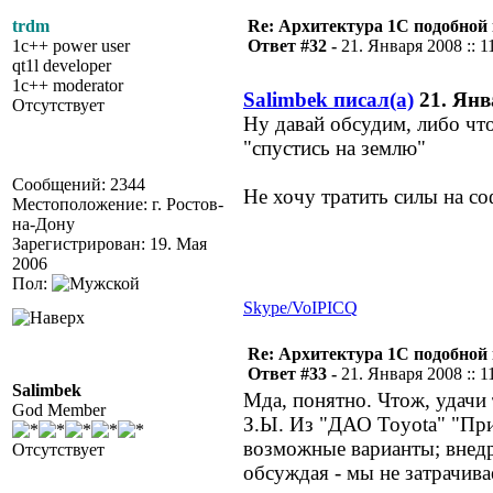
trdm
Re: Архитектура 1С подобно
1c++ power user
Ответ #32 -
21. Января 2008 :: 1
qt1l developer
1c++ moderator
Salimbek писал(а)
21. Янва
Отсутствует
Ну давай обсудим, либо чт
"спустись на землю"
Сообщений: 2344
Не хочу тратить силы на со
Местоположение: г. Ростов-
на-Дону
Зарегистрирован: 19. Мая
2006
Пол:
Skype/VoIP
ICQ
Re: Архитектура 1С подобно
Ответ #33 -
21. Января 2008 :: 1
Salimbek
Мда, понятно. Чтож, удачи 
God Member
З.Ы. Из "ДАО Toyota" "Прин
возможные варианты; внедря
Отсутствует
обсуждая - мы не затрачив