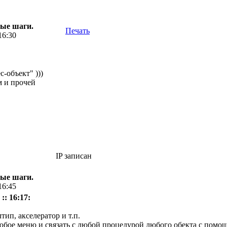
вые шаги.
Печать
16:30
с-объект" )))
м и прочей
IP записан
вые шаги.
16:45
:: 16:17:
тип, акселератор и т.п.
юбое меню и связать с любой процедурой любого обекта с помощ