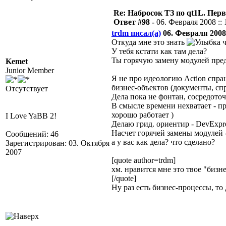
Re: Набросок ТЗ по qt1L. Пер
Ответ #98 -
06. Февраля 2008 :: 
trdm писал(а)
06. Февраля 2008 
Откуда мне это знать
ч
У тебя кстати как там дела?
Ты горячую замену модулей пред
Kemet
Junior Member
Я не про идеологию Action спраши
бизнес-объектов (документы, сп
Отсутствует
Дела пока не фонтан, сосредоточ
В смысле времени нехватает - п
хорошо работает )
I Love YaBB 2!
Делаю грид. ориентир - DevExpres
Насчет горячей замены модулей 
Сообщений: 46
а у вас как дела? что сделано?
Зарегистрирован: 03. Октября
2007
[quote author=trdm]
хм. нравится мне это твое "бизне
[/quote]
Ну раз есть бизнес-процессы, то