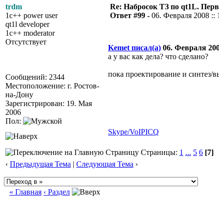
trdm
Re: Набросок ТЗ по qt1L. Пер
1c++ power user
Ответ #99 -
06. Февраля 2008 :: 
qt1l developer
1c++ moderator
Отсутствует
Kemet писал(а)
06. Февраля 2008
а у вас как дела? что сделано?
пока проектирование и синтез/в
Сообщений: 2344
Местоположение: г. Ростов-
на-Дону
Зарегистрирован: 19. Мая
2006
Пол:
Skype/VoIP
ICQ
Страницы:
1
...
5
6
[7]
‹
Предыдущая Тема
|
Следующая Тема
›
« Главная
‹ Раздел