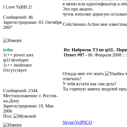
в меню или идентификатор а объ
I Love YaBB 2!
Это про акцию.
чуток попозже дорисую остально
Сообщений: 46
Зарегистрирован: 03. Октября
Собственно Action мне известны 
2007
trdm
Re: Набросок ТЗ по qt1L. Пер
1c++ power user
Ответ #97 -
06. Февраля 2008 :: 
qt1l developer
1c++ moderator
Отсутствует
Откуда мне это знать
ч
отвечать?
У тебя кстати как там дела?
Ты горячую замену модулей пред
Сообщений: 2344
Местоположение: г. Ростов-
на-Дону
Зарегистрирован: 19. Мая
2006
Пол:
Skype/VoIP
ICQ