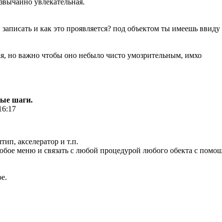
езвычайно увлекательная.
 записать и как это проявляется? под объектом ты имеешь ввид
я, но важно чтобы оно небыло чисто умозрительным, имхо
вые шаги.
16:17
тип, акселератор и т.п.
юбое меню и связать с любой процедурой любого обекта с помощ
е.