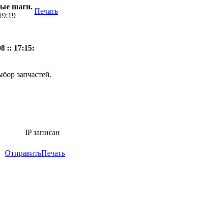
вые шаги.
Печать
19:19
 :: 17:15:
ыбор запчастей.
IP записан
Отправить
Печать