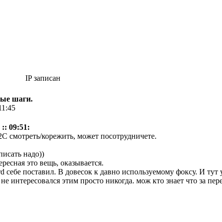
IP записан
вые шаги.
11:45
:: 09:51:
 2С смотреть/корежить, может посотрудничете.
исать надо))
ресная это вещь, оказывается.
rd себе поставил. В довесок к давно используемому фоксу. И тут
не интересовался этим просто никогда. мож кто знает что за пере