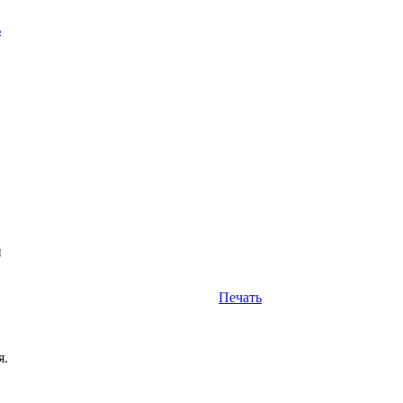
ь
н
Печать
я.