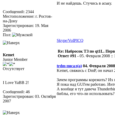
И не найдешь. Стучись в аську.
Сообщений: 2344
Местоположение: г. Ростов-
на-Дону
Зарегистрирован: 19. Мая
2006
Пол:
Skype/VoIP
ICQ
Re: Набросок ТЗ по qt1L. Пер
Kemet
Ответ #91 -
05. Февраля 2008 :: 
Junior Member
trdm писал(а)
04. Февраля 2008 
Отсутствует
Kemet, свяжись с DmP, он начал
Зачем программы корежить? Их п
I Love YaBB 2!
Я пока над GUI'ем работаю. Инте
А вообще я тут давеча Thunderbi
Сообщений: 46
библы, его что-ли использовать? 
Зарегистрирован: 03. Октября
2007