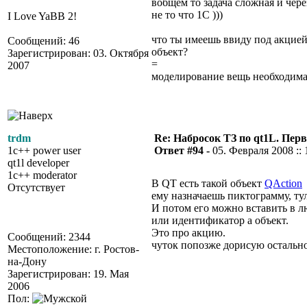
вобщем то задача сложная и чер
не то что 1С )))
I Love YaBB 2!
что ты имеешь ввиду под акцией
Сообщений: 46
объект?
Зарегистрирован: 03. Октября
=
2007
моделирование вещь необходима
trdm
Re: Набросок ТЗ по qt1L. Пер
1c++ power user
Ответ #94 -
05. Февраля 2008 :: 
qt1l developer
1c++ moderator
В QT есть такой объект
QAction
Отсутствует
ему назначаешь пиктограмму, тул
И потом его можно вставить в л
или идентификатор а объект.
Это про акцию.
Сообщений: 2344
чуток попозже дорисую остально
Местоположение: г. Ростов-
на-Дону
Зарегистрирован: 19. Мая
2006
Пол: