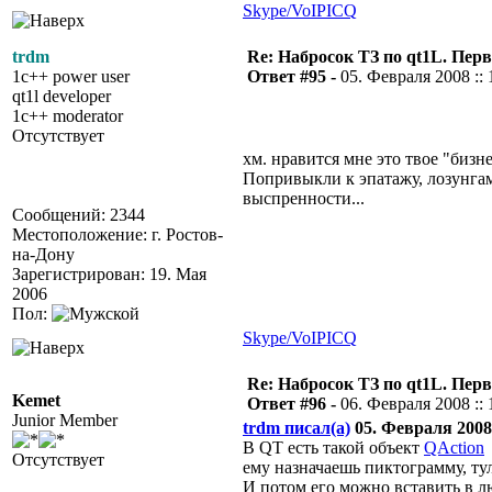
Skype/VoIP
ICQ
trdm
Re: Набросок ТЗ по qt1L. Пер
1c++ power user
Ответ #95 -
05. Февраля 2008 :: 
qt1l developer
1c++ moderator
Отсутствует
хм. нравится мне это твое "бизне
Попривыкли к эпатажу, лозунга
выспренности...
Сообщений: 2344
Местоположение: г. Ростов-
на-Дону
Зарегистрирован: 19. Мая
2006
Пол:
Skype/VoIP
ICQ
Re: Набросок ТЗ по qt1L. Пер
Kemet
Ответ #96 -
06. Февраля 2008 :: 
Junior Member
trdm писал(а)
05. Февраля 2008 
В QT есть такой объект
QAction
Отсутствует
ему назначаешь пиктограмму, тул
И потом его можно вставить в л