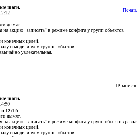
вые шаги.
Печат
12:12
зги дымят.
ия на акцию "записать" в режиме конфига у групп объектов
и конечных целей.
оалу и моделируем группы объетов.
езвычайно увлекательная.
IP записа
вые шаги.
14:50
:: 12:12:
зги дымят.
ия на акцию "записать" в режиме конфига у групп объектов разна
и конечных целей.
оалу и моделируем группы объетов.