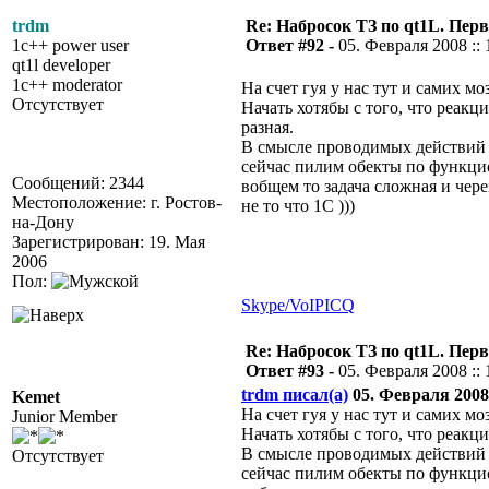
trdm
Re: Набросок ТЗ по qt1L. Пер
1c++ power user
Ответ #92 -
05. Февраля 2008 :: 
qt1l developer
1c++ moderator
На счет гуя у нас тут и самих мо
Отсутствует
Начать хотябы с того, что реакц
разная.
В смысле проводимых действий 
сейчас пилим обекты по функци
Сообщений: 2344
вобщем то задача сложная и чер
Местоположение: г. Ростов-
не то что 1С )))
на-Дону
Зарегистрирован: 19. Мая
2006
Пол:
Skype/VoIP
ICQ
Re: Набросок ТЗ по qt1L. Пер
Ответ #93 -
05. Февраля 2008 :: 
trdm писал(а)
05. Февраля 2008 
Kemet
На счет гуя у нас тут и самих мо
Junior Member
Начать хотябы с того, что реакц
В смысле проводимых действий 
Отсутствует
сейчас пилим обекты по функци