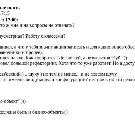
вые шаги.
17:15
:: 17:00:
то ж мне и на вопросы не отвечать?
усматриал? Работу с классами?
вал, а что у тебя значит акция записать и для каких видов объек
равочники и прочее).
ился на гуе. Как говорится "Делаю гуй, а результатов %уй" ))
ровел большой рефакторинг. Хотя что-то уже работает. Но я дост
s'овский ) .. шучу ) но тем не менее... и не совсем шучу.
- ты имеешь ввиду модули конфигурации? нет пока, но это реализ
с-объект" )))
 должны быть и бизнес-объекты )