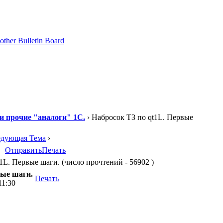
 и прочие "аналоги" 1С.
› Набросок ТЗ по qt1L. Первые
едующая Тема
›
Отправить
Печать
1L. Первые шаги. (число прочтений - 56902 )
вые шаги.
Печать
11:30