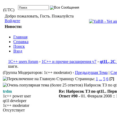
(UTC)
Добро пожаловать, Гость. Пожалуйста
Войдите
Новости:
Главная
Справка
Поиск
Вход
1С++ users forum
›
1С++ и прочие расширения v7
›
qt1L, 2C
шаги.
(Группа Модераторов: 1c++ moderator)
‹
Предыдущая Тема
|
Сл
Страницы:
1
...
5
6
[7]
Набросок ТЗ по qt
trdm
Re: Набросок ТЗ по qt1L. Пер
1c++ power user
Ответ #90 -
01. Февраля 2008 :: 
qt1l developer
1c++ moderator
Отсутствует