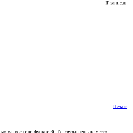
IP записан
Печать
ью макроса или функцией. Т.е. связываешь не место