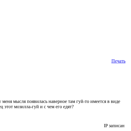
Печать
 у меня мысля появилась наверное там гуй-то имеется в виде
ц этот мозилла-гуй и с чем его едят?
IP записан