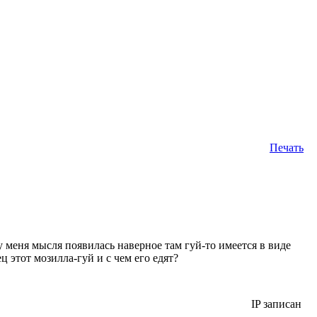
Печать
 у меня мысля появилась наверное там гуй-то имеется в виде
ц этот мозилла-гуй и с чем его едят?
IP записан