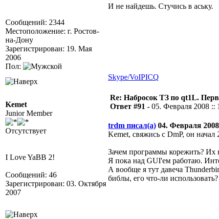
И не найдешь. Стучись в аську.
Сообщений: 2344
Местоположение: г. Ростов-
на-Дону
Зарегистрирован: 19. Мая
2006
Пол:
Skype/VoIP
ICQ
Re: Набросок ТЗ по qt1L. Пер
Kemet
Ответ #91 -
05. Февраля 2008 :: 
Junior Member
trdm писал(а)
04. Февраля 2008 
Отсутствует
Kemet, свяжись с DmP, он начал
Зачем программы корежить? Их п
I Love YaBB 2!
Я пока над GUI'ем работаю. Инте
А вообще я тут давеча Thunderbi
Сообщений: 46
библы, его что-ли использовать? 
Зарегистрирован: 03. Октября
2007