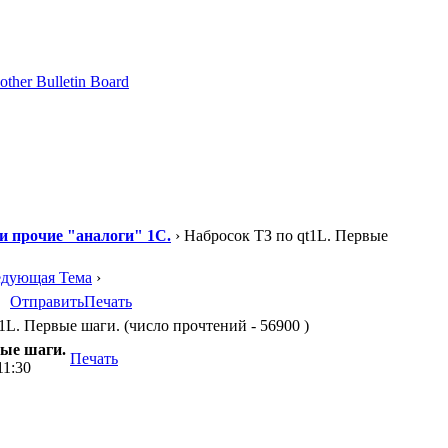
 и прочие "аналоги" 1С.
› Набросок ТЗ по qt1L. Первые
едующая Тема
›
Отправить
Печать
1L. Первые шаги. (число прочтений - 56900 )
вые шаги.
Печать
11:30