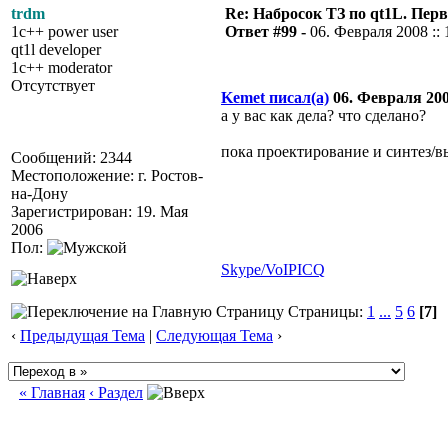
trdm
Re: Набросок ТЗ по qt1L. Пер
1c++ power user
Ответ #99 -
06. Февраля 2008 :: 
qt1l developer
1c++ moderator
Отсутствует
Kemet писал(а)
06. Февраля 2008
а у вас как дела? что сделано?
пока проектирование и синтез/в
Сообщений: 2344
Местоположение: г. Ростов-
на-Дону
Зарегистрирован: 19. Мая
2006
Пол:
Skype/VoIP
ICQ
Страницы:
1
...
5
6
[7]
‹
Предыдущая Тема
|
Следующая Тема
›
« Главная
‹ Раздел