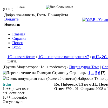
(UTC)
Добро пожаловать, Гость. Пожалуйста
Войдите
Новости:
Главная
Справка
Поиск
Вход
1С++ users forum
›
1С++ и прочие расширения v7
›
qt1L, 2C
шаги.
(Группа Модераторов: 1c++ moderator)
‹
Предыдущая Тема
|
Сл
Страницы:
1
...
5
6
[7]
Набросок ТЗ по qt
trdm
Re: Набросок ТЗ по qt1L. Пер
1c++ power user
Ответ #90 -
01. Февраля 2008 :: 
qt1l developer
1c++ moderator
Отсутствует