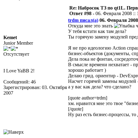
Re: Набросок ТЗ по qt1L. Пер
Ответ #98 -
06. Февраля 2008 :: 
trdm писал(а)
06. Февраля 2008 
Откуда мне это знать
ч
У тебя кстати как там дела?
Ты горячую замену модулей пред
Kemet
Junior Member
Я не про идеологию Action спраши
бизнес-объектов (документы, сп
Отсутствует
Дела пока не фонтан, сосредоточ
В смысле времени нехватает - п
хорошо работает )
I Love YaBB 2!
Делаю грид. ориентир - DevExpres
Насчет горячей замены модулей 
Сообщений: 46
а у вас как дела? что сделано?
Зарегистрирован: 03. Октября
2007
[quote author=trdm]
хм. нравится мне это твое "бизне
[/quote]
Ну раз есть бизнес-процессы, то