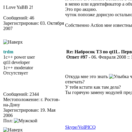
в меню или идентификатор а объ
I Love YaBB 2!
Это про акцию.
чуток попозже дорисую остально
Сообщений: 46
Зарегистрирован: 03. Октября
Собственно Action мне известны 
2007
trdm
Re: Набросок ТЗ по qt1L. Пер
1c++ power user
Ответ #97 -
06. Февраля 2008 :: 
qt1l developer
1c++ moderator
Отсутствует
Откуда мне это знать
ч
отвечать?
У тебя кстати как там дела?
Ты горячую замену модулей пред
Сообщений: 2344
Местоположение: г. Ростов-
на-Дону
Зарегистрирован: 19. Мая
2006
Пол:
Skype/VoIP
ICQ