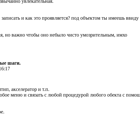
езвычайно увлекательная.
 записать и как это проявляется? под объектом ты имеешь ввид
я, но важно чтобы оно небыло чисто умозрительным, имхо
вые шаги.
16:17
тип, акселератор и т.п.
юбое меню и связать с любой процедурой любого обекта с помощ
е.