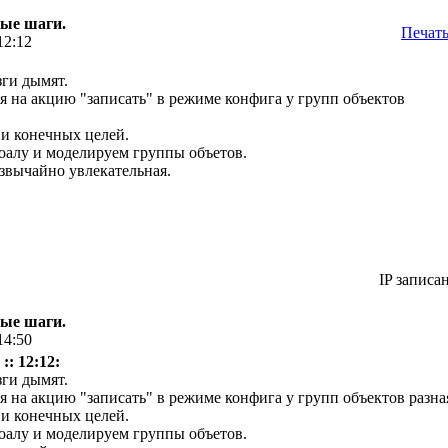
вые шаги.
Печат
12:12
зги дымят.
ия на акцию "записать" в режиме конфига у групп объектов
и конечных целей.
оалу и моделируем группы объетов.
езвычайно увлекательная.
IP записа
вые шаги.
14:50
:: 12:12:
зги дымят.
ия на акцию "записать" в режиме конфига у групп объектов разна
и конечных целей.
оалу и моделируем группы объетов.