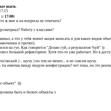
вые шаги.
17:15
:: 17:00:
то ж мне и на вопросы не отвечать?
усматриал? Работу с классами?
вал, а что у тебя значит акция записать и для каких видов объек
равочники и прочее).
ился на гуе. Как говорится "Делаю гуй, а результатов %уй" ))
ровел большой рефакторинг. Хотя что-то уже работает. Но я дост
s'овский ) .. шучу ) но тем не менее... и не совсем шучу.
- ты имеешь ввиду модули конфигурации? нет пока, но это реализ
с-объект" )))
 должны быть и бизнес-объекты )