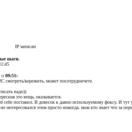
IP записан
вые шаги.
11:45
:: 09:51:
 2С смотреть/корежить, может посотрудничете.
исать надо))
ресная это вещь, оказывается.
rd себе поставил. В довесок к давно используемому фоксу. И тут
не интересовался этим просто никогда. мож кто знает что за пере