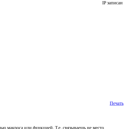
IP записан
Печать
ью макроса или функцией. Т.е. связываешь не место