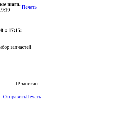
вые шаги.
Печать
19:19
 :: 17:15:
ыбор запчастей.
IP записан
Отправить
Печать