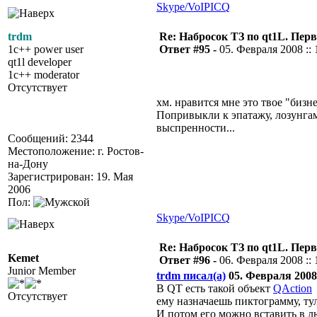
Skype/VoIP
ICQ
trdm
Re: Набросок ТЗ по qt1L. Пер
1c++ power user
Ответ #95 -
05. Февраля 2008 :: 
qt1l developer
1c++ moderator
Отсутствует
хм. нравится мне это твое "бизне
Попривыкли к эпатажу, лозунга
выспренности...
Сообщений: 2344
Местоположение: г. Ростов-
на-Дону
Зарегистрирован: 19. Мая
2006
Пол:
Skype/VoIP
ICQ
Re: Набросок ТЗ по qt1L. Пер
Kemet
Ответ #96 -
06. Февраля 2008 :: 
Junior Member
trdm писал(а)
05. Февраля 2008 
В QT есть такой объект
QAction
Отсутствует
ему назначаешь пиктограмму, тул
И потом его можно вставить в л