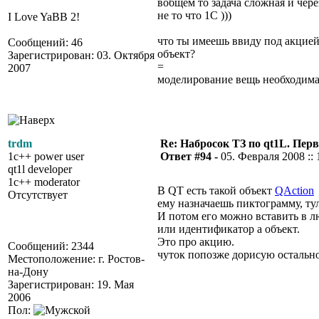
вобщем то задача сложная и чер
не то что 1С )))
I Love YaBB 2!
что ты имеешь ввиду под акцией
Сообщений: 46
объект?
Зарегистрирован: 03. Октября
=
2007
моделирование вещь необходима
trdm
Re: Набросок ТЗ по qt1L. Пер
1c++ power user
Ответ #94 -
05. Февраля 2008 :: 
qt1l developer
1c++ moderator
В QT есть такой объект
QAction
Отсутствует
ему назначаешь пиктограмму, тул
И потом его можно вставить в л
или идентификатор а объект.
Это про акцию.
Сообщений: 2344
чуток попозже дорисую остально
Местоположение: г. Ростов-
на-Дону
Зарегистрирован: 19. Мая
2006
Пол: