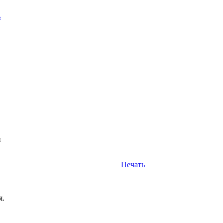
ь
н
Печать
я.