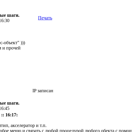
вые шаги.
Печать
16:30
с-объект" )))
м и прочей
IP записан
вые шаги.
16:45
:: 16:17:
тип, акселератор и т.п.
юбое меню и связать с любой процедурой любого обекта с помощ