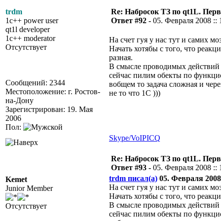
trdm
Re: Набросок ТЗ по qt1L. Пер
1c++ power user
Ответ #92 -
05. Февраля 2008 :: 
qt1l developer
1c++ moderator
На счет гуя у нас тут и самих мо
Отсутствует
Начать хотябы с того, что реакц
разная.
В смысле проводимых действий 
сейчас пилим обекты по функци
Сообщений: 2344
вобщем то задача сложная и чер
Местоположение: г. Ростов-
не то что 1С )))
на-Дону
Зарегистрирован: 19. Мая
2006
Пол:
Skype/VoIP
ICQ
Re: Набросок ТЗ по qt1L. Пер
Ответ #93 -
05. Февраля 2008 :: 
trdm писал(а)
05. Февраля 2008 
Kemet
На счет гуя у нас тут и самих мо
Junior Member
Начать хотябы с того, что реакц
В смысле проводимых действий 
Отсутствует
сейчас пилим обекты по функци