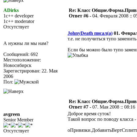
ADirks
Re: Класс Общие.Форма.Привя
1c++ developer
Ответ #6 -
04. Февраля 2008 :: 0
1c++ moderator
Отсутствует
JohnyDeath писал(а)
01. Февраля
т.е. не получиться тупо заменить
А нужны ли мы нам?
Если бы можно было тупо замени
Сообщений: 692
Местоположение:
Новосибирск
Зарегистрирован: 22. Мая
2006
Пол:
Re: Класс Общие.Форма.Привя
Ответ #7 -
07. Мая 2008 :: 08:16
Доброе время суток!
avgreen
Такой вопрос по поводу класса 
Senior Member
оПривязки.ДобавитьВертСплиттер
Отсутствует