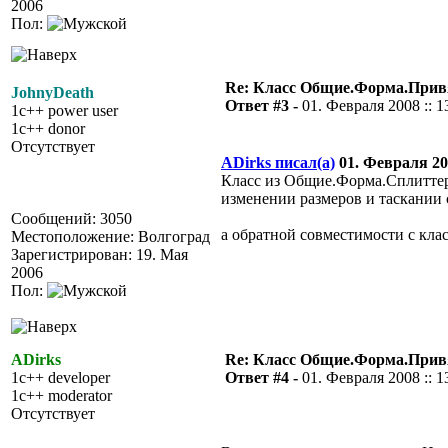
2006
Пол:
Re: Класс Общие.Форма.Привя
JohnyDeath
Ответ #3 -
01. Февраля 2008 :: 1
1c++ power user
1c++ donor
Отсутствует
ADirks писал(а)
01. Февраля 200
Класс из Общие.Форма.Сплиттер
изменении размеров и таскании 
Сообщений: 3050
а обратной совместимости с клас
Местоположение: Волгоград
Зарегистрирован: 19. Мая
2006
Пол:
ADirks
Re: Класс Общие.Форма.Привя
1c++ developer
Ответ #4 -
01. Февраля 2008 :: 1
1c++ moderator
Отсутствует