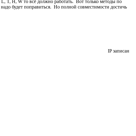
L, T, H, W то всё должно работать. Вот только методы по
.. надо будет поправиться. Но полной совместимости достичь
IP записан