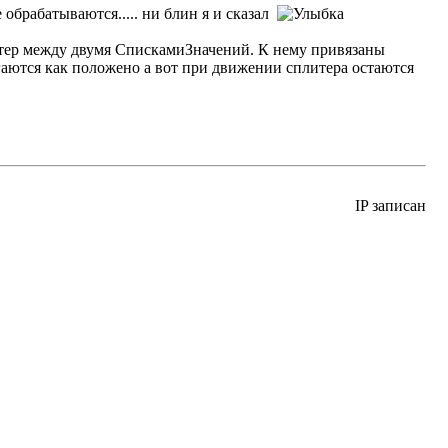
обрабатываются..... ни блин я и сказал
итер между двумя СпискамиЗначений. К нему привязаны
аются как положено а вот при движении сплитера остаются
IP записан