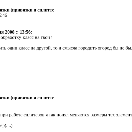
зки (привязки и сплитте
5:46
 2008 :: 13:56:
 обработку-класс на твой?
ть один класс на другой, то и смысла городить огород бы не б
зки (привязки и сплитте
- при работе сплитеров я так понял меняются размеры тех элеме
(....)