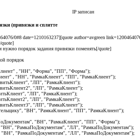
IP записан
зки (привязки и сплитте
0464076/0#8 date=1210163237][quote author=avgreen link=120046407
/quote]
м нужно порядок задания привязки поменять[/quote]
кой порядок
ент" , "НН", "Форма", "ПП", "Форма");
т" , "НН", "РамкаКлиент", "ПП", "РамкаКлиент");
тьКлиент", "ЛП", "РамкаКлиент");
тьКлиент2", "ЛП", "РамкаКлиент");
ьКлиент", "ЛП", "РамкаКлиент");
ьКлиент2", "ЛП", "РамкаКлиент");
тьКлиент3", "ЛП", "РамкаКлиент");
ьщику", "ВН", "РамкаКлиент", "ПП", "РамкаКлиент");
окументам", "ВН", "РамкаКлиент", "ПП", "Форма");
ВН", "РамкаПоДокументам", "ЛЛ", "РамкаПоДокументам");
"ВН", "РамкаПоДокументам", "ЛЛ", "РамкаПоДокументам");