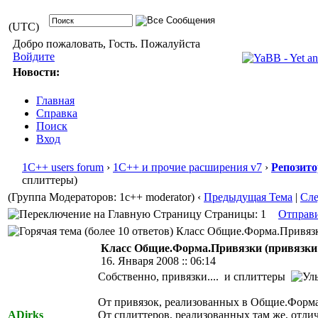
(UTC)
Добро пожаловать, Гость. Пожалуйста
Войдите
Новости:
Главная
Справка
Поиск
Вход
1С++ users forum
›
1С++ и прочие расширения v7
›
Репозит
сплиттеры)
(Группа Модераторов: 1c++ moderator)
‹
Предыдущая Тема
|
Сл
Страницы: 1
Отправ
Класс Общие.Форма.Привязки 
Класс Общие.Форма.Привязки (привязки
16. Января 2008 :: 06:14
Собственно, привязки.... и сплиттеры
От привязок, реализованных в Общие.Форма.
ADirks
От сплиттеров, реализованных там же, отлич