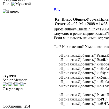
Пол:
ICQ
Re: Класс Общие.Форма.Привя
Ответ #9 -
07. Мая 2008 :: 14:35
[quote author=Chieftain link=120
задумано в реализацции класса?[
Если мне память не изменяет, та
Т.е.? Как именно? У меня вот та
оПривязки.Добавить("РамкаКли
оПривязки.Добавить("ВыбКлиен
оПривязки.Добавить("кнДобави
оПривязки.Добавить("кнДобави
оПривязки.Добавить("кнУдалит
avgreen
оПривязки.Добавить("кнУдалит
Senior Member
оПривязки.Добавить("кнДобави
оПривязки.Добавить("ПоПлател
Отсутствует
оПривязки.Добавить("РамкаПоД
оПривязки.Добавить("поРН", "
оПривязки.Добавить("поВН", 
Сообщений: 254