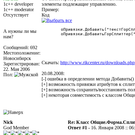
1c++ developer
элементы подлежащие управлению.
1c++ moderator
Пример:
Отсутствует
Код
	оПривязки.Добавить("текстГорСплиттер2", "ЛЛ", "Форма", "ПП", "Форма");

А нужны ли мы
	оПривязки.ДобавитьГорСплиттер("текстГорСплиттер2", "Поле2_1, текстВертСплиттер1, Поле1_2", "Поле3_1, Поле3_2, Поле3_3, текстВертСплиттер3_1, текстВертСплиттер3_2");

нам?
Сообщений: 692
Местоположение:
Новосибирск
Скачать:
http://www.rikcenter.ru/downloads.php
Зарегистрирован:
22. Мая 2006
20.08.2008:
Пол:
[-] ошибка в определении метода Добавить()
[+] возможность привязки атрибутов к спли
[+] возможность сохранить/восстановить по
[+] некоторая совместимость с классом Общ
Nick
Re: Класс Общие.Форма.Спл
God Member
Ответ #1 -
16. Января 2008 :: 06