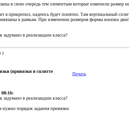
язаны в свою очередь тем элементым которые изменили размер не 
дит я прикрепил, надеюсь будет понятно. Там вертикальный спл
ривязаны к рамкам. При изменении размеров формы кнопки двиг
ак задумано в реализацции класса?
 )
зки (привязки и сплитте
Печать
 08:16:
ак задумано в реализацции класса?
ам нужно порядок задания привязки