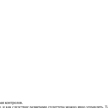
ая контролов.
ы, и как следствие размерами сплиттера можно явно управлять. Т