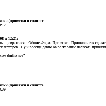
зки (привязки и сплитте
3:12
8 :: 12:21:
ы превратился в Общие.Форма.Привязки. Пришлось так сделать,
сплиттеров. Ну и вообще давно было желание налабать привязк
сом dmitro нет?
зки (привязки и сплитте
3:39