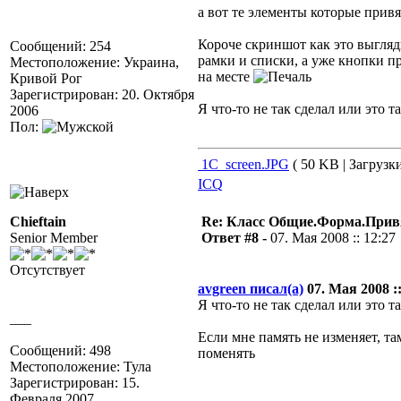
а вот те элементы которые прив
Короче скриншот как это выгля
Сообщений: 254
рамки и списки, а уже кнопки п
Местоположение: Украина,
на месте
Кривой Рог
Зарегистрирован: 20. Октября
Я что-то не так сделал или это т
2006
Пол:
1C_screen.JPG
( 50 KB | Загрузки
ICQ
Chieftain
Re: Класс Общие.Форма.Привя
Senior Member
Ответ #8 -
07. Мая 2008 :: 12:27
Отсутствует
avgreen писал(а)
07. Мая 2008 ::
Я что-то не так сделал или это т
___
Если мне память не изменяет, т
Сообщений: 498
поменять
Местоположение: Тула
Зарегистрирован: 15.
Февраля 2007