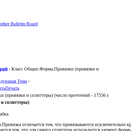
орий
› Класс Общие.Форма.Привязки (привязки и
едующая Тема
›
ить
Печать
(привязки и сплиттеры) (число прочтений - 17556 )
 и сплиттеры)
Привязка отличается тем, что привязываются исключительно кр
ается тем, что для самого сплиттера используется элемент форм