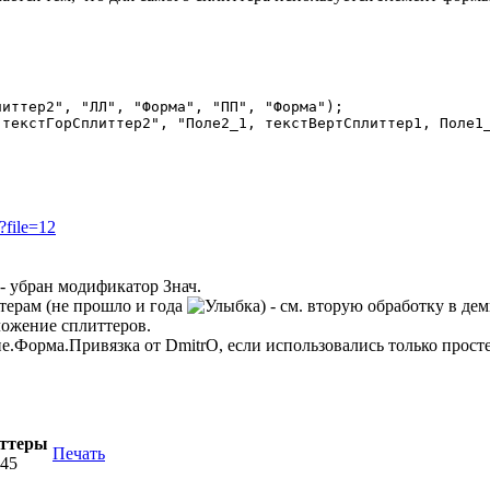
?file=12
 - убран модификатор Знач.
ттерам (не прошло и года
) - см. вторую обработку в дем
ложение сплиттеров.
ие.Форма.Привязка от DmitrO, если использовались только прост
иттеры
Печать
:45