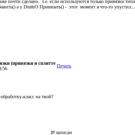
е почти сделано. Т.е. если используются только привязки типа 
авить() а у DmitrO Привязать() - этот момент я что-то упустил.
зки (привязки и сплитте
Печать
3:56
 обработку-класс на твой?
IP записан