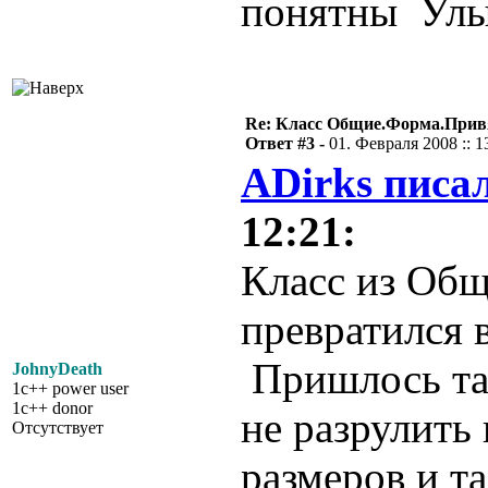
понятны
Re: Класс Общие.Форма.Привя
Ответ #3 -
01. Февраля 2008 :: 1
ADirks писал
12:21:
Класс из Об
превратился 
Пришлось так
JohnyDeath
1c++ power user
1c++ donor
не разрулить
Отсутствует
размеров и т