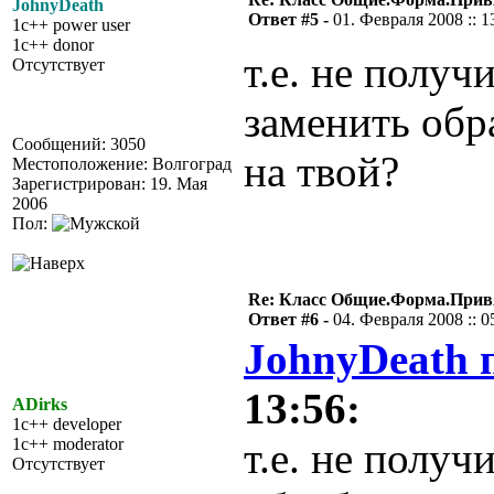
JohnyDeath
Ответ #5 -
01. Февраля 2008 :: 1
1c++ power user
1c++ donor
т.е. не получ
Отсутствует
заменить обр
Сообщений: 3050
на твой?
Местоположение: Волгоград
Зарегистрирован: 19. Мая
2006
Пол:
Re: Класс Общие.Форма.Привя
Ответ #6 -
04. Февраля 2008 :: 0
JohnyDeath 
13:56:
ADirks
1c++ developer
1c++ moderator
т.е. не получ
Отсутствует