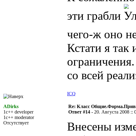
эти грабли
чего-ж оно н
Кстати я так 
ограничения.
со всей реали
ICQ
ADirks
Re: Класс Общие.Форма.Привя
1c++ developer
Ответ #14 -
20. Августа 2008 :: 
1c++ moderator
Внесены изм
Отсутствует