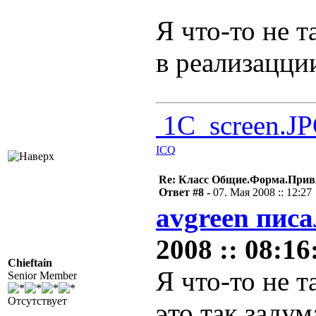
Я что-то не т
в реализацци
1C_screen.J
ICQ
Re: Класс Общие.Форма.Привя
Ответ #8 -
07. Мая 2008 :: 12:27
avgreen писа
2008 :: 08:16
Chieftain
Я что-то не т
Senior Member
Отсутствует
это так задум