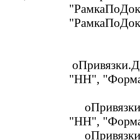
"РамкаПоДок
"РамкаПоДок
оПривязки.До
"НН", "Форма
оПривязки.Д
"НН", "Форма
оПривязки.Д