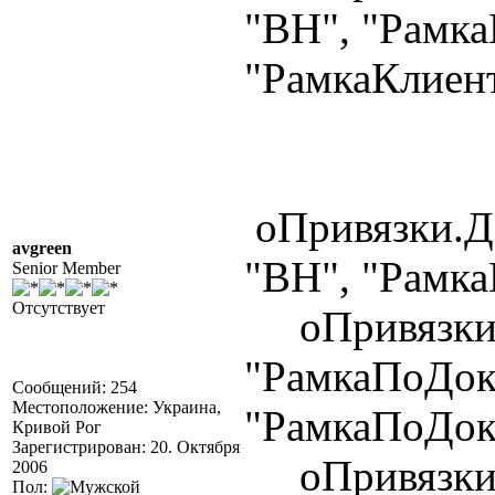
"ВН", "Рамка
"РамкаКлиент
оПривязки.Д
avgreen
"ВН", "Рамка
Senior Member
Отсутствует
оПривязки.Д
"РамкаПоДок
Сообщений: 254
Местоположение: Украина,
"РамкаПоДок
Кривой Рог
Зарегистрирован: 20. Октября
оПривязки.Д
2006
Пол: