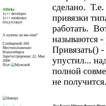
сделано. Т.е.
ADirks
1c++ developer
привязки типа
1c++ moderator
Отсутствует
работать. Во
А нужны ли мы нам?
называются -
Сообщений: 692
Привязать() 
Местоположение:
Новосибирск
Зарегистрирован: 22. Мая
упустил... н
2006
Пол:
полной совме
не получится
Re: Класс Общие.Форма.Привя