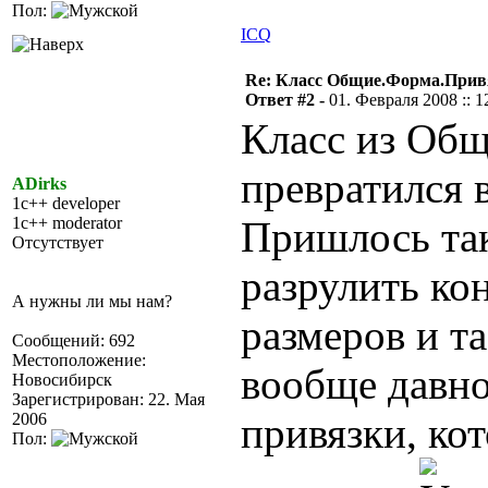
Пол:
ICQ
Re: Класс Общие.Форма.Привя
Ответ #2 -
01. Февраля 2008 :: 1
Класс из Об
превратился
ADirks
1c++ developer
1c++ moderator
Пришлось так
Отсутствует
разрулить ко
А нужны ли мы нам?
размеров и т
Сообщений: 692
Местоположение:
вообще давно
Новосибирск
Зарегистрирован: 22. Мая
2006
привязки, ко
Пол: