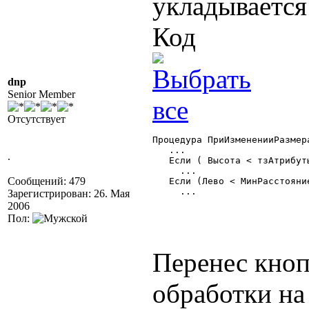
укладывается
Код
dnp
Senior Member
Отсутствует
Процедура ПриИзмененииРазмер
   ...

.
   Если ( Высота < тзАтрибут
     ...

Сообщений: 479
   Если (Лево < МинРасстояни
     ... 

Зарегистрирован: 26. Мая
2006
Пол:
Перенес кноп
обработки на