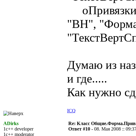
оПривязки.Д
"ВН", "Форма
"ТекстВертСп
Думаю из наз
и где.....
Как нужно сд
ICQ
ADirks
Re: Класс Общие.Форма.Привя
1c++ developer
Ответ #10 -
08. Мая 2008 :: 09:3
1c++ moderator