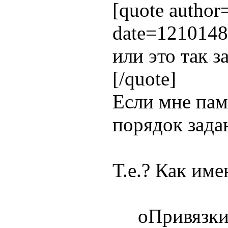
[quote autho
date=1210148
или это так з
[/quote]
Если мне пам
порядок зада
Т.е.? Как им
оПривязки.Д