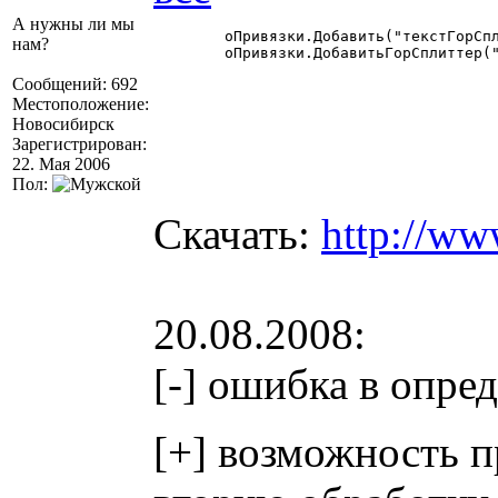
А нужны ли мы
	оПривязки.Добавить("текстГорСплиттер2", "ЛЛ", "Форма", "ПП", "Форма");

нам?
	оПривязки.ДобавитьГорСплиттер("текстГорСплиттер2", "Поле2_1, текстВертСплиттер1, Поле1_2", "Поле3_1, Поле3_2, Поле3_3, текстВертСплиттер3_1, текстВертСплиттер3_2");

Сообщений: 692
Местоположение:
Новосибирск
Зарегистрирован:
22. Мая 2006
Пол:
Скачать:
http://ww
20.08.2008:
[-] ошибка в опре
[+] возможность п