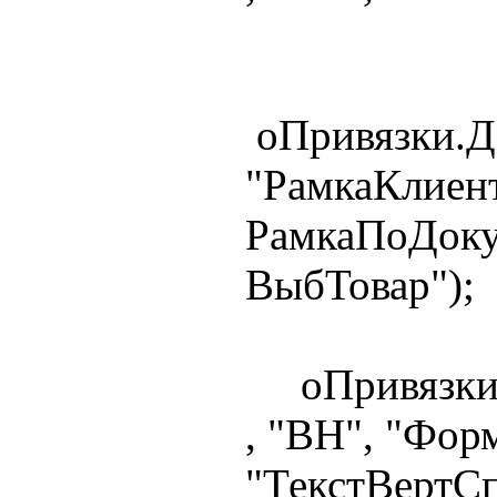
оПривязки.Д
"РамкаКлиент
РамкаПоДоку
ВыбТовар");
оПривязки.
, "ВН", "Фор
"ТекстВертСп