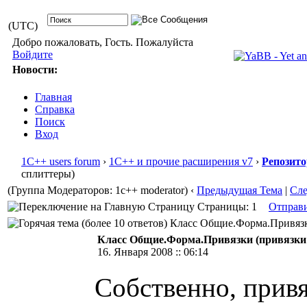
(UTC)
Добро пожаловать, Гость. Пожалуйста
Войдите
Новости:
Главная
Справка
Поиск
Вход
1С++ users forum
›
1С++ и прочие расширения v7
›
Репозит
сплиттеры)
(Группа Модераторов: 1c++ moderator)
‹
Предыдущая Тема
|
Сл
Страницы: 1
Отправ
Класс Общие.Форма.Привязки 
Класс Общие.Форма.Привязки (привязки
16. Января 2008 :: 06:14
Собственно, привя