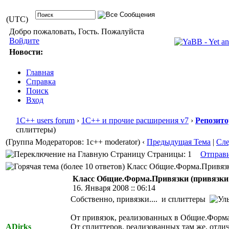
(UTC)
Добро пожаловать, Гость. Пожалуйста
Войдите
Новости:
Главная
Справка
Поиск
Вход
1С++ users forum
›
1С++ и прочие расширения v7
›
Репозит
сплиттеры)
(Группа Модераторов: 1c++ moderator)
‹
Предыдущая Тема
|
Сл
Страницы: 1
Отправ
Класс Общие.Форма.Привязки 
Класс Общие.Форма.Привязки (привязки
16. Января 2008 :: 06:14
Собственно, привязки.... и сплиттеры
От привязок, реализованных в Общие.Форма.
ADirks
От сплиттеров, реализованных там же, отлич