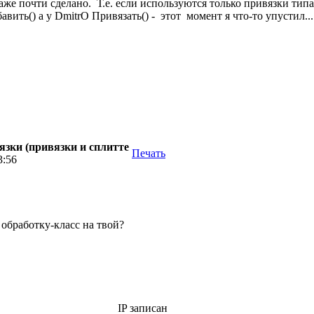
е почти сделано. Т.е. если используются только привязки типа 
авить() а у DmitrO Привязать() - этот момент я что-то упустил.
зки (привязки и сплитте
Печать
3:56
 обработку-класс на твой?
IP записан