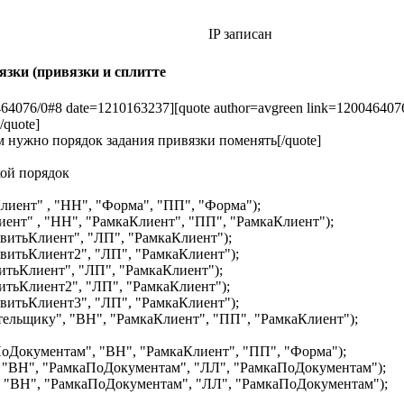
IP записан
зки (привязки и сплитте
0464076/0#8 date=1210163237][quote author=avgreen link=120046407
/quote]
м нужно порядок задания привязки поменять[/quote]
кой порядок
ент" , "НН", "Форма", "ПП", "Форма");
т" , "НН", "РамкаКлиент", "ПП", "РамкаКлиент");
тьКлиент", "ЛП", "РамкаКлиент");
тьКлиент2", "ЛП", "РамкаКлиент");
ьКлиент", "ЛП", "РамкаКлиент");
ьКлиент2", "ЛП", "РамкаКлиент");
тьКлиент3", "ЛП", "РамкаКлиент");
ьщику", "ВН", "РамкаКлиент", "ПП", "РамкаКлиент");
окументам", "ВН", "РамкаКлиент", "ПП", "Форма");
ВН", "РамкаПоДокументам", "ЛЛ", "РамкаПоДокументам");
"ВН", "РамкаПоДокументам", "ЛЛ", "РамкаПоДокументам");