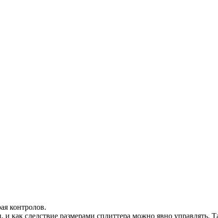
ая контролов.
ы, и как следствие размерами сплиттера можно явно управлять. Т