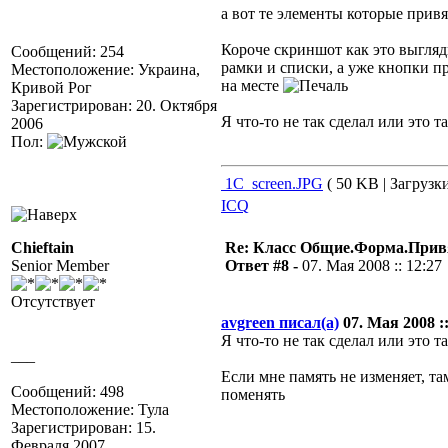
а вот те элементы которые прив
Короче скриншот как это выгля
Сообщений: 254
рамки и списки, а уже кнопки п
Местоположение: Украина,
на месте
Кривой Рог
Зарегистрирован: 20. Октября
Я что-то не так сделал или это т
2006
Пол:
1C_screen.JPG
( 50 KB | Загрузки
ICQ
Chieftain
Re: Класс Общие.Форма.Привя
Senior Member
Ответ #8 -
07. Мая 2008 :: 12:27
Отсутствует
avgreen писал(а)
07. Мая 2008 ::
Я что-то не так сделал или это т
___
Если мне память не изменяет, т
Сообщений: 498
поменять
Местоположение: Тула
Зарегистрирован: 15.
Февраля 2007