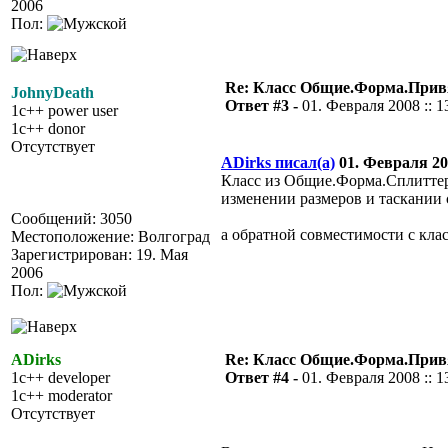
2006
Пол:
Re: Класс Общие.Форма.Привя
JohnyDeath
Ответ #3 -
01. Февраля 2008 :: 1
1c++ power user
1c++ donor
Отсутствует
ADirks писал(а)
01. Февраля 200
Класс из Общие.Форма.Сплиттер
изменении размеров и таскании 
Сообщений: 3050
а обратной совместимости с клас
Местоположение: Волгоград
Зарегистрирован: 19. Мая
2006
Пол:
ADirks
Re: Класс Общие.Форма.Привя
1c++ developer
Ответ #4 -
01. Февраля 2008 :: 1
1c++ moderator
Отсутствует