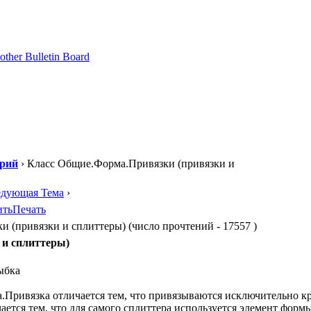
орий
› Класс Общие.Форма.Привязки (привязки и
едующая Тема
›
ить
Печать
(привязки и сплиттеры) (число прочтений - 17557 )
 и сплиттеры)
Привязка отличается тем, что привязываются исключительно кр
ается тем, что для самого сплиттера используется элемент форм