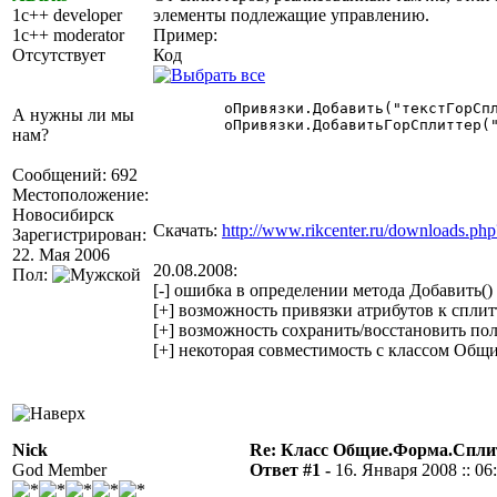
1c++ developer
элементы подлежащие управлению.
1c++ moderator
Пример:
Отсутствует
Код
	оПривязки.Добавить("текстГорСплиттер2", "ЛЛ", "Форма", "ПП", "Форма");

А нужны ли мы
	оПривязки.ДобавитьГорСплиттер("текстГорСплиттер2", "Поле2_1, текстВертСплиттер1, Поле1_2", "Поле3_1, Поле3_2, Поле3_3, текстВертСплиттер3_1, текстВертСплиттер3_2");

нам?
Сообщений: 692
Местоположение:
Новосибирск
Скачать:
http://www.rikcenter.ru/downloads.php
Зарегистрирован:
22. Мая 2006
20.08.2008:
Пол:
[-] ошибка в определении метода Добавить()
[+] возможность привязки атрибутов к спли
[+] возможность сохранить/восстановить по
[+] некоторая совместимость с классом Общ
Nick
Re: Класс Общие.Форма.Спл
God Member
Ответ #1 -
16. Января 2008 :: 06