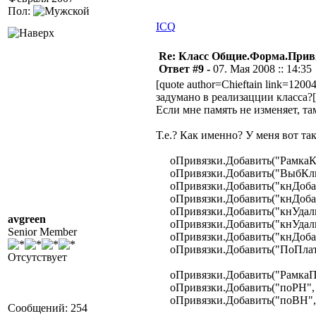
Пол:
ICQ
Re: Класс Общие.Форма.Привя
Ответ #9 -
07. Мая 2008 :: 14:35
[quote author=Chieftain link=120
задумано в реализацции класса?[
Если мне память не изменяет, та
Т.е.? Как именно? У меня вот та
оПривязки.Добавить("РамкаКли
оПривязки.Добавить("ВыбКлиен
оПривязки.Добавить("кнДобави
оПривязки.Добавить("кнДобави
оПривязки.Добавить("кнУдалит
avgreen
оПривязки.Добавить("кнУдалит
Senior Member
оПривязки.Добавить("кнДобави
оПривязки.Добавить("ПоПлател
Отсутствует
оПривязки.Добавить("РамкаПоД
оПривязки.Добавить("поРН", "
оПривязки.Добавить("поВН", 
Сообщений: 254