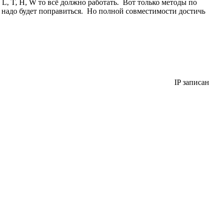
L, T, H, W то всё должно работать. Вот только методы по
.. надо будет поправиться. Но полной совместимости достичь
IP записан