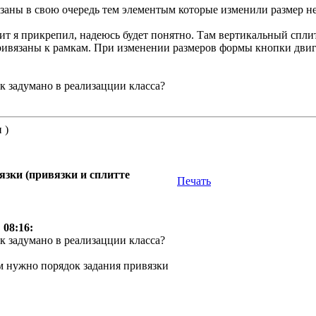
язаны в свою очередь тем элементым которые изменили размер не 
дит я прикрепил, надеюсь будет понятно. Там вертикальный спл
ривязаны к рамкам. При изменении размеров формы кнопки двиг
ак задумано в реализацции класса?
 )
зки (привязки и сплитте
Печать
 08:16:
ак задумано в реализацции класса?
ам нужно порядок задания привязки