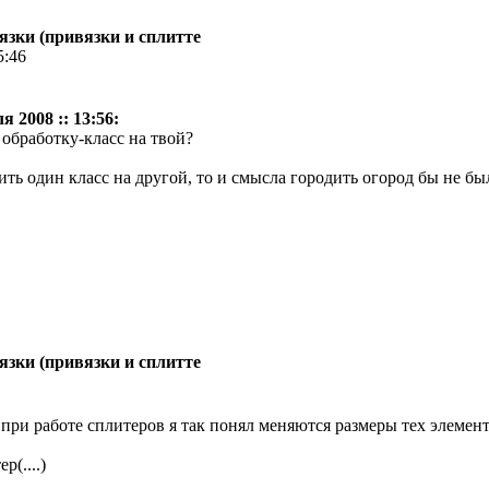
зки (привязки и сплитте
5:46
 2008 :: 13:56:
 обработку-класс на твой?
ть один класс на другой, то и смысла городить огород бы не б
зки (привязки и сплитте
- при работе сплитеров я так понял меняются размеры тех элеме
(....)