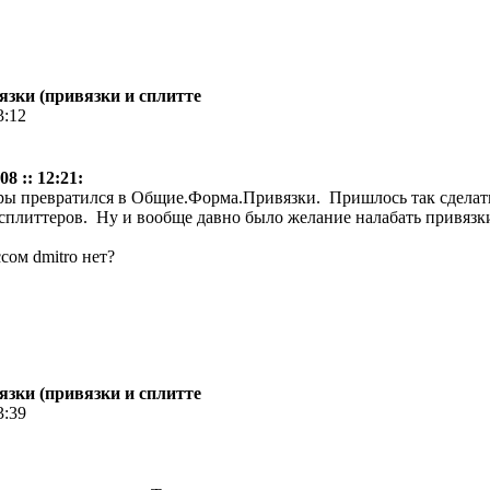
зки (привязки и сплитте
3:12
8 :: 12:21:
ы превратился в Общие.Форма.Привязки. Пришлось так сделать,
сплиттеров. Ну и вообще давно было желание налабать привязк
сом dmitro нет?
зки (привязки и сплитте
3:39