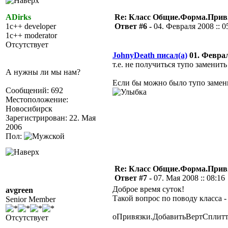
ADirks
Re: Класс Общие.Форма.Привя
1c++ developer
Ответ #6 -
04. Февраля 2008 :: 0
1c++ moderator
Отсутствует
JohnyDeath писал(а)
01. Февраля
т.е. не получиться тупо заменить
А нужны ли мы нам?
Если бы можно было тупо замени
Сообщений: 692
Местоположение:
Новосибирск
Зарегистрирован: 22. Мая
2006
Пол:
Re: Класс Общие.Форма.Привя
Ответ #7 -
07. Мая 2008 :: 08:16
Доброе время суток!
avgreen
Такой вопрос по поводу класса 
Senior Member
оПривязки.ДобавитьВертСплиттер
Отсутствует