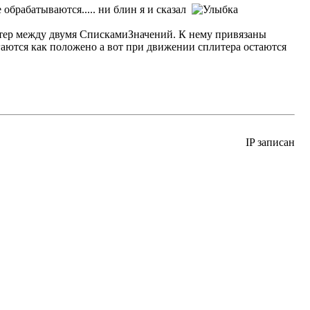
обрабатываются..... ни блин я и сказал
итер между двумя СпискамиЗначений. К нему привязаны
аются как положено а вот при движении сплитера остаются
IP записан