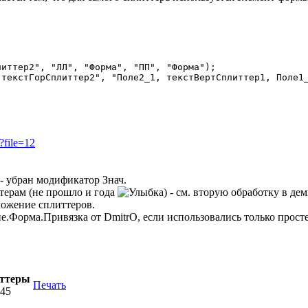
?file=12
 - убран модификатор Знач.
ттерам (не прошло и года
) - см. вторую обработку в дем
ложение сплиттеров.
ие.Форма.Привязка от DmitrO, если использовались только прост
иттеры
Печать
:45