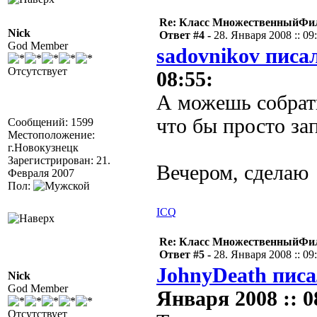
Re: Класс МножественныйФи
Nick
Ответ #4 -
28. Января 2008 :: 09
God Member
sadovnikov писал
Отсутствует
08:55:
А можешь собрать
что бы просто за
Сообщений: 1599
Местоположение:
г.Новокузнецк
Зарегистрирован: 21.
Вечером, сделаю
Февраля 2007
Пол:
ICQ
Re: Класс МножественныйФи
Ответ #5 -
28. Января 2008 :: 09
JohnyDeath писа
Nick
God Member
Января 2008 :: 0
Отсутствует