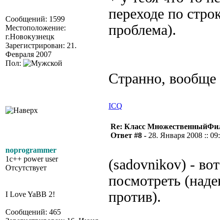
переходе по строк
Сообщений: 1599
проблема).
Местоположение:
г.Новокузнецк
Зарегистрирован: 21.
Февраля 2007
Пол:
Странно, вообще
ICQ
Re: Класс МножественныйФи
Ответ #8 -
28. Января 2008 :: 09
noprogrammer
1c++ power user
(sadovnikov) - в
Отсутствует
посмотреть (наде
против).
I Love YaBB 2!
Сообщений: 465