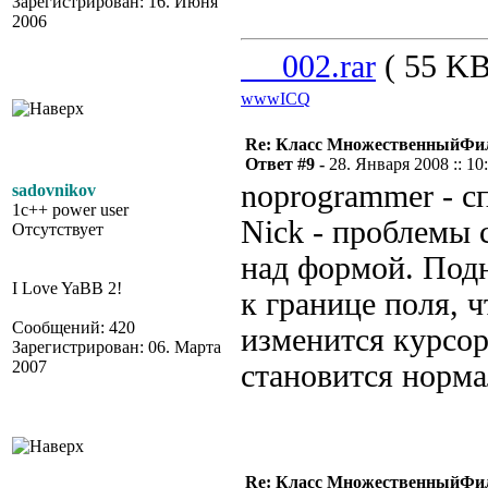
Зарегистрирован: 16. Июня
2006
__002.rar
( 55 KB
www
ICQ
Re: Класс МножественныйФи
Ответ #9 -
28. Января 2008 :: 10
noprogrammer - с
sadovnikov
1c++ power user
Nick - проблемы 
Отсутствует
над формой. Под
I Love YaBB 2!
к границе поля, 
Сообщений: 420
изменится курсор
Зарегистрирован: 06. Марта
2007
становится норма
Re: Класс МножественныйФи