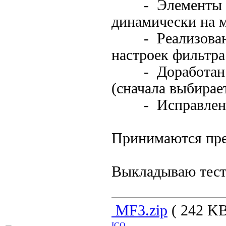
- Элементы упр
динамически на м
- Реализована 
настроек фильтра
- Доработан вы
(сначала выбирае
- Исправлены 
Принимаются пр
Выкладываю тес
MF3.zip
( 242 KB
ICQ