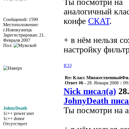
Ты посмотри на
аналогичный клас
конфе
СКАТ
.
Сообщений: 1599
Местоположение:
г.Новокузнецк
Зарегистрирован: 21.
+ в нём нельзя с
Февраля 2007
Пол:
настройку фильт
ICQ
Re: Класс МножественныйФи
Ответ #6 -
28. Января 2008 :: 09
Nick писал(а)
28.
JohnyDeath писа
JohnyDeath
Ты посмотри на 
1c++ power user
1c++ donor
Отсутствует