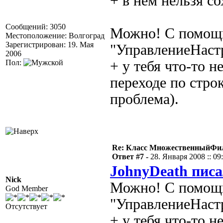
+ в нём нельзя с
Сообщений: 3050
Можно! С помощь
Местоположение: Волгоград
Зарегистрирован: 19. Мая
"УправлениеНаст
2006
Пол:
+ у тебя что-то 
переходе по строк
проблема).
Re: Класс МножественныйФи
Ответ #7 -
28. Января 2008 :: 09
JohnyDeath писа
Nick
Можно! С помощь
God Member
"УправлениеНаст
Отсутствует
+ у тебя что-то 