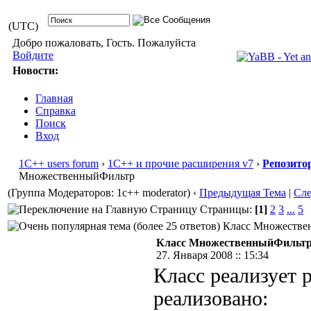
(UTC)
Добро пожаловать, Гость. Пожалуйста
Войдите
Новости:
Главная
Справка
Поиск
Вход
1С++ users forum
›
1С++ и прочие расширения v7
›
Репозито
МножественныйФильтр
(Группа Модераторов: 1c++ moderator)
‹
Предыдущая Тема
|
Сл
Страницы:
[1]
2
3
...
5
Класс Множествен
Класс МножественныйФильт
27. Января 2008 :: 15:34
Класс реализует 
реализовано: