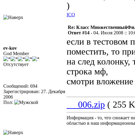
)
ICQ
Re: Класс МножественныйФи
Ответ #14 -
04. Июля 2008 :: 10:
если в тестовом 
ev-kov
поместить, то пр
God Member
на след колонку, 
Отсутствует
строка мф,
смотри вложение
Сообщений: 694
Зарегистрирован: 27. Декабря
2006
Пол:
__006.zip
( 255 K
Информация - то, что снижает н
областью в наш информационны