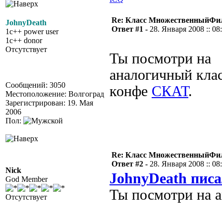
Re: Класс МножественныйФи
JohnyDeath
Ответ #1 -
28. Января 2008 :: 08
1c++ power user
1c++ donor
Отсутствует
Ты посмотри на
аналогичный клас
Сообщений: 3050
конфе
СКАТ
.
Местоположение: Волгоград
Зарегистрирован: 19. Мая
2006
Пол:
Re: Класс МножественныйФи
Ответ #2 -
28. Января 2008 :: 08
Nick
JohnyDeath писа
God Member
Ты посмотри на 
Отсутствует