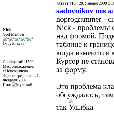
Ответ #10 -
28. Января 2008 :: 1
sadovnikov писал
noprogrammer - с
Nick - проблемы 
Nick
над формой. Под
God Member
таблице к границ
Отсутствует
когда изменится 
Курсор не станов
Сообщений: 1599
Местоположение:
за форму.
г.Новокузнецк
Зарегистрирован: 21.
Февраля 2007
Это проблема кла
Пол:
обсуждалось, там
так