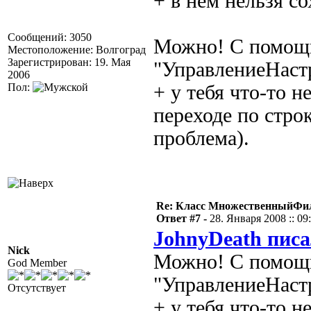
+ в нём нельзя с
Сообщений: 3050
Можно! С помощь
Местоположение: Волгоград
Зарегистрирован: 19. Мая
"УправлениеНаст
2006
Пол:
+ у тебя что-то 
переходе по строк
проблема).
Re: Класс МножественныйФи
Ответ #7 -
28. Января 2008 :: 09
JohnyDeath писа
Nick
Можно! С помощь
God Member
"УправлениеНаст
Отсутствует
+ у тебя что-то 