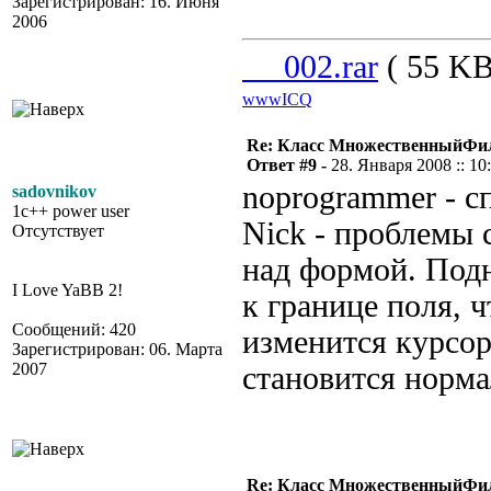
Зарегистрирован: 16. Июня
2006
__002.rar
( 55 KB
www
ICQ
Re: Класс МножественныйФи
Ответ #9 -
28. Января 2008 :: 10
noprogrammer - с
sadovnikov
1c++ power user
Nick - проблемы 
Отсутствует
над формой. Под
I Love YaBB 2!
к границе поля, 
Сообщений: 420
изменится курсор
Зарегистрирован: 06. Марта
2007
становится норма
Re: Класс МножественныйФи