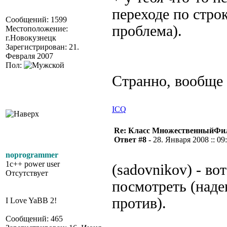
переходе по строк
Сообщений: 1599
проблема).
Местоположение:
г.Новокузнецк
Зарегистрирован: 21.
Февраля 2007
Пол:
Странно, вообще
ICQ
Re: Класс МножественныйФи
Ответ #8 -
28. Января 2008 :: 09
noprogrammer
1c++ power user
(sadovnikov) - в
Отсутствует
посмотреть (наде
против).
I Love YaBB 2!
Сообщений: 465