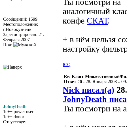
Ты посмотри на
аналогичный клас
конфе
СКАТ
.
Сообщений: 1599
Местоположение:
г.Новокузнецк
Зарегистрирован: 21.
+ в нём нельзя с
Февраля 2007
Пол:
настройку фильт
ICQ
Re: Класс МножественныйФи
Ответ #6 -
28. Января 2008 :: 09
Nick писал(а)
28.
JohnyDeath писа
JohnyDeath
Ты посмотри на 
1c++ power user
1c++ donor
Отсутствует