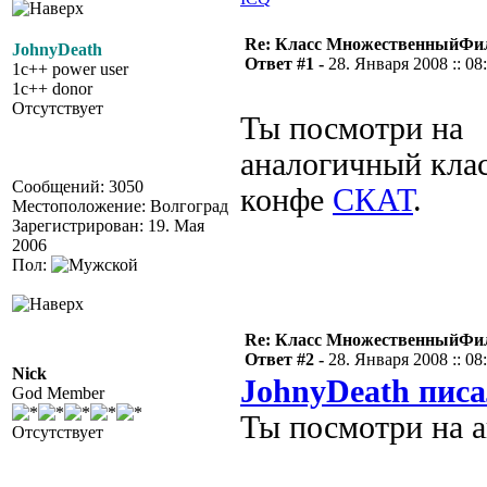
Re: Класс МножественныйФи
JohnyDeath
Ответ #1 -
28. Января 2008 :: 08
1c++ power user
1c++ donor
Отсутствует
Ты посмотри на
аналогичный клас
Сообщений: 3050
конфе
СКАТ
.
Местоположение: Волгоград
Зарегистрирован: 19. Мая
2006
Пол:
Re: Класс МножественныйФи
Ответ #2 -
28. Января 2008 :: 08
Nick
JohnyDeath писа
God Member
Ты посмотри на 
Отсутствует