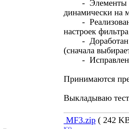
- Элементы упр
динамически на м
- Реализована 
настроек фильтра
- Доработан вы
(сначала выбирае
- Исправлены 
Принимаются пр
Выкладываю тес
MF3.zip
( 242 KB
ICQ