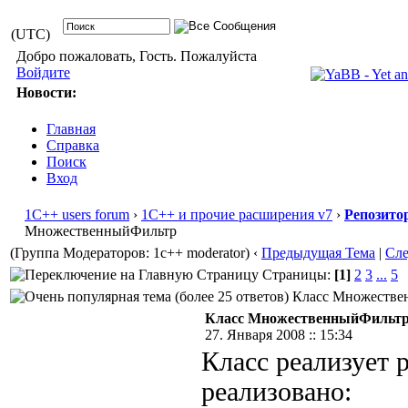
(UTC)
Добро пожаловать, Гость. Пожалуйста
Войдите
Новости:
Главная
Справка
Поиск
Вход
1С++ users forum
›
1С++ и прочие расширения v7
›
Репозито
МножественныйФильтр
(Группа Модераторов: 1c++ moderator)
‹
Предыдущая Тема
|
Сл
Страницы:
[1]
2
3
...
5
Класс Множествен
Класс МножественныйФильт
27. Января 2008 :: 15:34
Класс реализует 
реализовано: