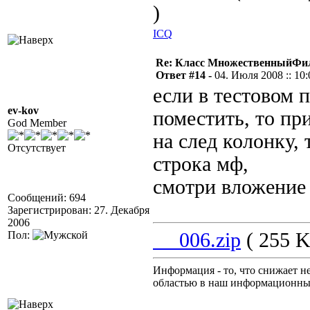
)
ICQ
Re: Класс МножественныйФи
Ответ #14 -
04. Июля 2008 :: 10:
если в тестовом 
ev-kov
поместить, то пр
God Member
на след колонку, 
Отсутствует
строка мф,
смотри вложение
Сообщений: 694
Зарегистрирован: 27. Декабря
2006
Пол:
__006.zip
( 255 K
Информация - то, что снижает н
областью в наш информационны