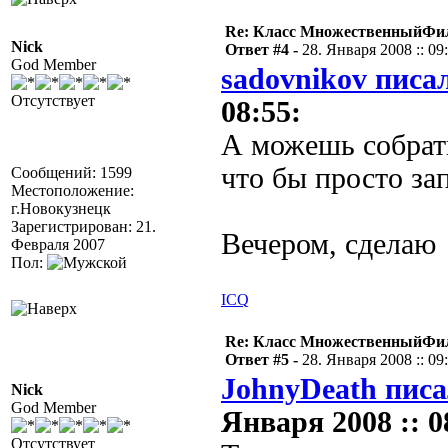
Re: Класс МножественныйФи
Nick
Ответ #4 -
28. Января 2008 :: 09
God Member
sadovnikov писал
Отсутствует
08:55:
А можешь собрать
что бы просто за
Сообщений: 1599
Местоположение:
г.Новокузнецк
Зарегистрирован: 21.
Вечером, сделаю
Февраля 2007
Пол:
ICQ
Re: Класс МножественныйФи
Ответ #5 -
28. Января 2008 :: 09
JohnyDeath писа
Nick
God Member
Января 2008 :: 0
Отсутствует