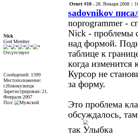
Ответ #10 -
28. Января 2008 :: 1
sadovnikov писал
noprogrammer - с
Nick - проблемы 
Nick
над формой. Под
God Member
таблице к границ
Отсутствует
когда изменится 
Курсор не станов
Сообщений: 1599
Местоположение:
за форму.
г.Новокузнецк
Зарегистрирован: 21.
Февраля 2007
Это проблема кла
Пол:
обсуждалось, там
так