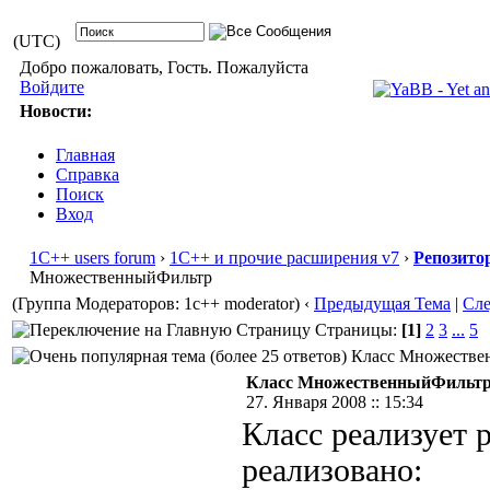
(UTC)
Добро пожаловать, Гость. Пожалуйста
Войдите
Новости:
Главная
Справка
Поиск
Вход
1С++ users forum
›
1С++ и прочие расширения v7
›
Репозито
МножественныйФильтр
(Группа Модераторов: 1c++ moderator)
‹
Предыдущая Тема
|
Сл
Страницы:
[1]
2
3
...
5
Класс Множествен
Класс МножественныйФильт
27. Января 2008 :: 15:34
Класс реализует 
реализовано: