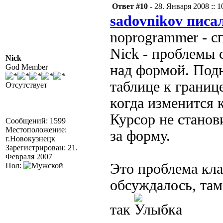
Ответ #10 -
28. Января 2008 :: 1
sadovnikov писал
noprogrammer - с
Nick - проблемы 
Nick
над формой. Под
God Member
таблице к границ
Отсутствует
когда изменится 
Курсор не станов
Сообщений: 1599
Местоположение:
за форму.
г.Новокузнецк
Зарегистрирован: 21.
Февраля 2007
Это проблема кла
Пол:
обсуждалось, там
так