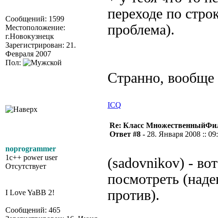
переходе по строк
Сообщений: 1599
проблема).
Местоположение:
г.Новокузнецк
Зарегистрирован: 21.
Февраля 2007
Пол:
Странно, вообще
ICQ
Re: Класс МножественныйФи
Ответ #8 -
28. Января 2008 :: 09
noprogrammer
1c++ power user
(sadovnikov) - в
Отсутствует
посмотреть (наде
против).
I Love YaBB 2!
Сообщений: 465