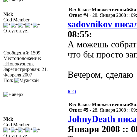
Re: Класс МножественныйФи
Nick
Ответ #4 -
28. Января 2008 :: 09
God Member
sadovnikov писал
Отсутствует
08:55:
А можешь собрать
что бы просто за
Сообщений: 1599
Местоположение:
г.Новокузнецк
Зарегистрирован: 21.
Вечером, сделаю
Февраля 2007
Пол:
ICQ
Re: Класс МножественныйФи
Ответ #5 -
28. Января 2008 :: 09
JohnyDeath писа
Nick
God Member
Января 2008 :: 0
Отсутствует