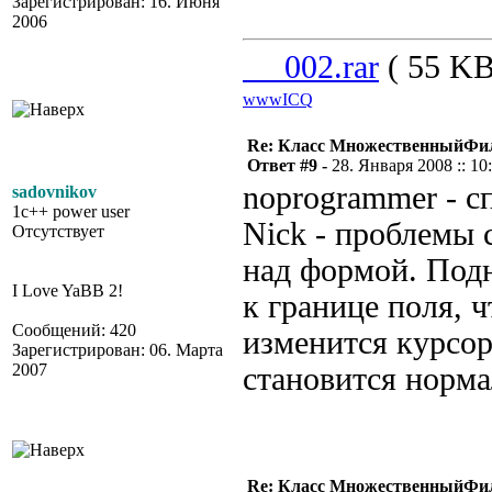
Зарегистрирован: 16. Июня
2006
__002.rar
( 55 KB
www
ICQ
Re: Класс МножественныйФи
Ответ #9 -
28. Января 2008 :: 10
noprogrammer - с
sadovnikov
1c++ power user
Nick - проблемы 
Отсутствует
над формой. Под
I Love YaBB 2!
к границе поля, 
Сообщений: 420
изменится курсор
Зарегистрирован: 06. Марта
2007
становится норма
Re: Класс МножественныйФи