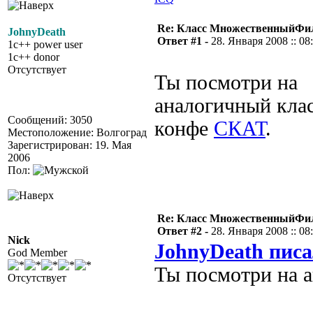
Re: Класс МножественныйФи
JohnyDeath
Ответ #1 -
28. Января 2008 :: 08
1c++ power user
1c++ donor
Отсутствует
Ты посмотри на
аналогичный клас
Сообщений: 3050
конфе
СКАТ
.
Местоположение: Волгоград
Зарегистрирован: 19. Мая
2006
Пол:
Re: Класс МножественныйФи
Ответ #2 -
28. Января 2008 :: 08
Nick
JohnyDeath писа
God Member
Ты посмотри на 
Отсутствует