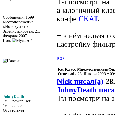
Ты посмотри на
аналогичный клас
конфе
СКАТ
.
Сообщений: 1599
Местоположение:
г.Новокузнецк
Зарегистрирован: 21.
+ в нём нельзя с
Февраля 2007
Пол:
настройку фильт
ICQ
Re: Класс МножественныйФи
Ответ #6 -
28. Января 2008 :: 09
Nick писал(а)
28.
JohnyDeath писа
JohnyDeath
Ты посмотри на 
1c++ power user
1c++ donor
Отсутствует