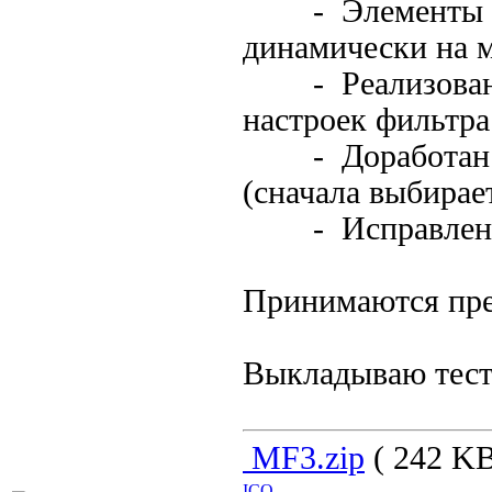
- Элементы упр
динамически на м
- Реализована 
настроек фильтра
- Доработан вы
(сначала выбирае
- Исправлены 
Принимаются пр
Выкладываю тес
MF3.zip
( 242 KB
ICQ