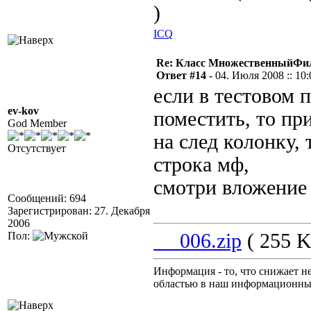
)
ICQ
Re: Класс МножественныйФи
Ответ #14 -
04. Июля 2008 :: 10:
если в тестовом 
ev-kov
поместить, то пр
God Member
на след колонку, 
Отсутствует
строка мф,
смотри вложение
Сообщений: 694
Зарегистрирован: 27. Декабря
2006
Пол:
__006.zip
( 255 K
Информация - то, что снижает н
областью в наш информационны