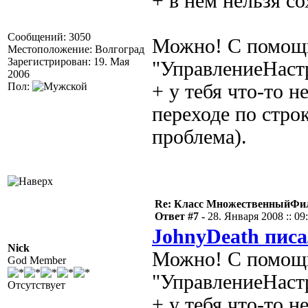
+ в нём нельзя с
Сообщений: 3050
Можно! С помощь
Местоположение: Волгоград
Зарегистрирован: 19. Мая
"УправлениеНаст
2006
Пол:
+ у тебя что-то 
переходе по строк
проблема).
Re: Класс МножественныйФи
Ответ #7 -
28. Января 2008 :: 09
JohnyDeath писа
Nick
Можно! С помощь
God Member
"УправлениеНаст
Отсутствует
+ у тебя что-то 