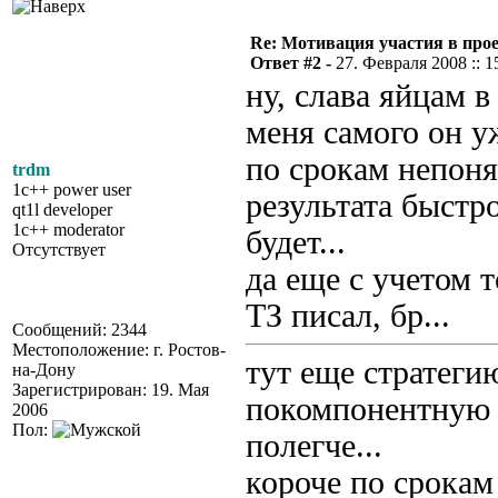
Re: Мотивация участия в прое
Ответ #2 -
27. Февраля 2008 :: 1
ну, слава яйцам в
меня самого он уж
по срокам непоня
trdm
1c++ power user
результата быстр
qt1l developer
1c++ moderator
будет...
Отсутствует
да еще с учетом т
ТЗ писал, бр...
Сообщений: 2344
Местоположение: г. Ростов-
тут еще стратеги
на-Дону
Зарегистрирован: 19. Мая
покомпонентную 
2006
Пол:
полегче...
короче по срокам