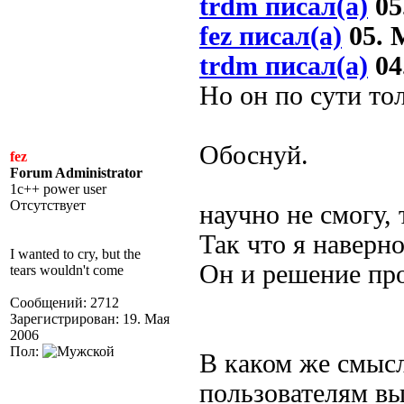
trdm писал(а)
05
fez писал(а)
05. М
trdm писал(а)
04
Но он по сути то
Обоснуй.
fez
Forum Administrator
1c++ power user
Отсутствует
научно не смогу, 
Так что я наверн
I wanted to cry, but the
Он и решение про
tears wouldn't come
Сообщений: 2712
Зарегистрирован: 19. Мая
2006
Пол:
В каком же смысл
пользователям вы