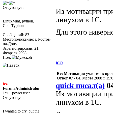
Отсутствует
Из мотивации при
линухом в 1С.
LinuxMint, python,
CodeTyphon
Для этого наверн
Сообщений: 83
Местоположение: г. Ростов-
на-Дону
Зарегистрирован: 21.
Февраля 2008
Пол:
ICQ
Re: Мотивация участия в прое
Ответ #7 -
04. Марта 2008 :: 15:
quick писал(а)
04
fez
Forum Administrator
Из мотивации при
1c++ power user
Отсутствует
линухом в 1С.
I wanted to cry, but the