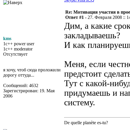
Re: Мотивация участия в прое
Ответ #1 -
27. Февраля 2008 :: 1
Дим, а какие сро
закладываешь?
kms
И как планируешь
1c++ power user
1c++ moderator
Отсутствует
Меня, если честн
я хочу, чтоб сюда проложили
предстоит сделать
дорогу оттуда...
Тут с какой-нибу
Сообщений: 4632
Зарегистрирован: 19. Мая
придумаешь и нап
2006
систему.
De quelle planète es-tu?