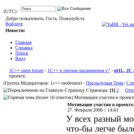
(UTC)
Добро пожаловать, Гость. Пожалуйста
Войдите
Новости:
Главная
Справка
Поиск
Вход
1С++ users forum
›
1С++ и прочие расширения v7
›
qt1L, 2C
проекте.
(Группа Модераторов: 1c++ moderator)
‹
Предыдущая Тема
|
Сл
Страницы:
[1]
2
Отп
Мотивация участия в проекте
Мотивация участия в проекте
27. Февраля 2008 :: 14:43
У всех разный мо
что-бы легче был