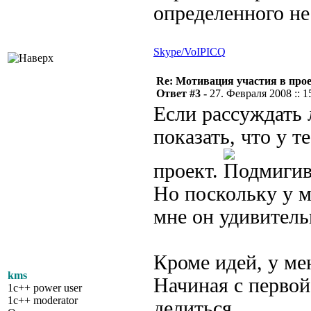
определенного не 
Skype/VoIP
ICQ
Re: Мотивация участия в прое
Ответ #3 -
27. Февраля 2008 :: 1
Если рассуждать 
показать, что у 
проект.
Но поскольку у м
мне он удивитель
Кроме идей, у ме
kms
Начиная с первой
1c++ power user
1c++ moderator
делиться.