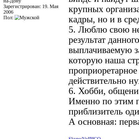
на-Дону
Зарегистрирован: 19. Мая
крупных организа
2006
кадры, но и в ср
Пол:
5. Люблю свою не
результат данног
выплачиваемую за
которую наша стр
проприоретарное 
действительно ну
6. Хобби, общени
Именно по этим п
приблизитель од
А основная: перв
Skype/VoIP
ICQ