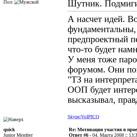
Шутник.
Пол:
А насчет идей. Во
фундаментальны, 
предпроектный п
что-то будет нам
У меня тоже паро
форумом. Они по
"ТЗ на интерпре
ООП будет интере
высказывал, прав
Skype/VoIP
ICQ
quick
Re: Мотивация участия в прое
Junior Member
Ответ #6 -
04. Марта 2008 :: 13: