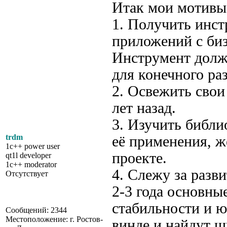
Итак мои мотивы
1. Получить инст
приложений с биз
Инструмент долж
для конечного ра
2. Освежить сво
лет назад.
3. Изучить библи
trdm
её применения, ж
1c++ power user
проекте.
qt1l developer
1c++ moderator
4. Слежу за разви
Отсутствует
2-3 года основны
стабильности и ю
Сообщений: 2344
Местоположение: г. Ростов-
винде и найдут ш