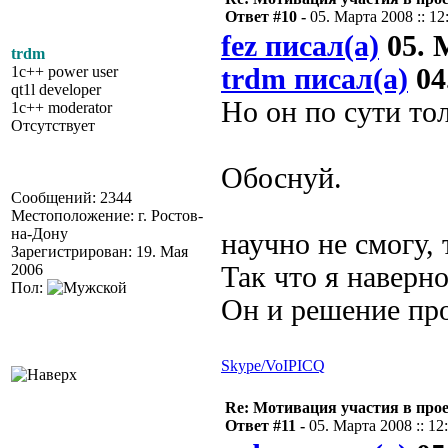
Ответ #10 -
05. Марта 2008 :: 12
fez писал(а)
05. М
trdm
1c++ power user
trdm писал(а)
04
qt1l developer
Но он по сути то
1c++ moderator
Отсутствует
Обоснуй.
Сообщений: 2344
Местоположение: г. Ростов-
на-Дону
научно не смогу, 
Зарегистрирован: 19. Мая
2006
Так что я наверн
Пол:
Он и решение про
Skype/VoIP
ICQ
Re: Мотивация участия в прое
Ответ #11 -
05. Марта 2008 :: 12