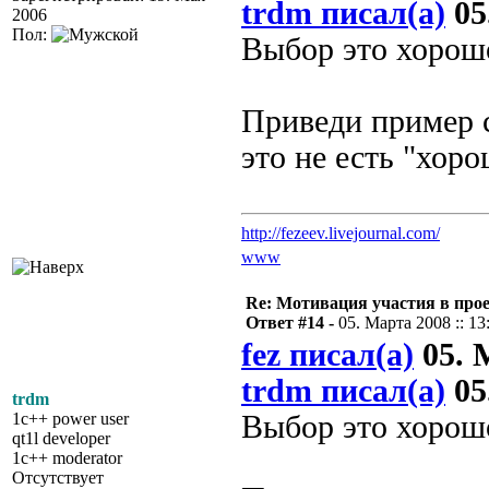
trdm писал(а)
05
2006
Пол:
Выбор это хорошо
Приведи пример с
это не есть "хоро
http://fezeev.livejournal.com/
www
Re: Мотивация участия в прое
Ответ #14 -
05. Марта 2008 :: 13
fez писал(а)
05. М
trdm писал(а)
05
trdm
1c++ power user
Выбор это хорошо
qt1l developer
1c++ moderator
Отсутствует