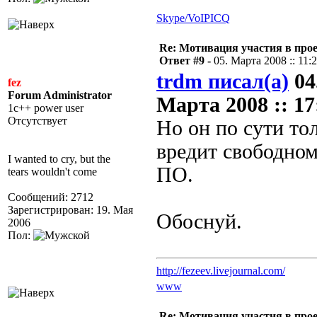
Skype/VoIP
ICQ
Re: Мотивация участия в прое
Ответ #9 -
05. Марта 2008 :: 11:
trdm писал(а)
04
fez
Forum Administrator
Марта 2008 :: 17
1c++ power user
Отсутствует
Но он по сути то
вредит свободно
I wanted to cry, but the
ПО.
tears wouldn't come
Сообщений: 2712
Зарегистрирован: 19. Мая
Обоснуй.
2006
Пол:
http://fezeev.livejournal.com/
www
Re: Мотивация участия в прое