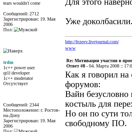
Для этого наверн
tears wouldn't come
Сообщений: 2712
Зарегистрирован: 19. Мая
Уже доколбасили.
2006
Пол:
http://fezeev.livejournal.com/
www
Re: Мотивация участия в прое
trdm
Ответ #8 -
04. Марта 2008 :: 17:
1c++ power user
Как я говорил на
qt1l developer
1c++ moderator
форумов:
Отсутствует
Вайн безусловно 
костыль для пере
Сообщений: 2344
Местоположение: г. Ростов-
Но он по сути то
на-Дону
Зарегистрирован: 19. Мая
свободному ПО.
2006
Пол: