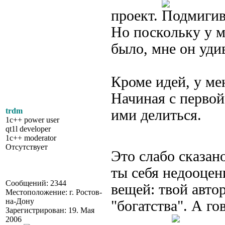
проект.
Но поскольку у м
было, мне он уди
Кроме идей, у ме
Начиная с первой
trdm
ими делиться.
1c++ power user
qt1l developer
1c++ moderator
Отсутствует
Это слабо сказа
ты себя недооцен
Сообщений: 2344
вещей: твой автор
Местоположение: г. Ростов-
на-Дону
"богатства". А го
Зарегистрирован: 19. Мая
2006