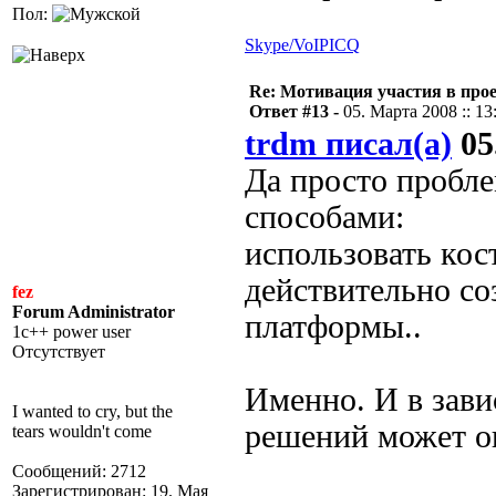
Пол:
Skype/VoIP
ICQ
Re: Мотивация участия в прое
Ответ #13 -
05. Марта 2008 :: 13
trdm писал(а)
05
Да просто пробл
способами:
использовать кос
действительно со
fez
Forum Administrator
платформы..
1c++ power user
Отсутствует
Именно. И в зав
I wanted to cry, but the
решений может о
tears wouldn't come
Сообщений: 2712
Зарегистрирован: 19. Мая