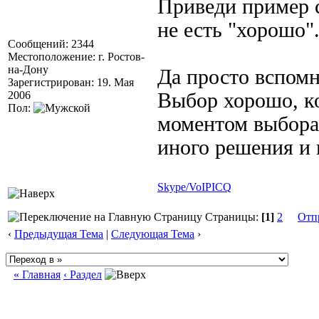
Приведи пример с
не есть "хорошо"
Сообщений: 2344
Местоположение: г. Ростов-
на-Дону
Да просто вспомн
Зарегистрирован: 19. Мая
2006
Выбор хорошо, ко
Пол:
моментом выбора 
иного решения и 
Skype/VoIP
ICQ
Страницы:
[1]
2
Отп
‹
Предыдущая Тема
|
Следующая Тема
›
« Главная
‹ Раздел