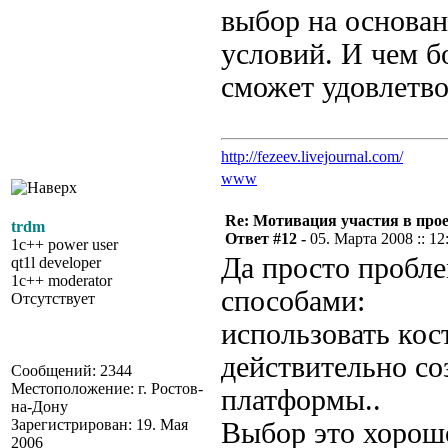
выбор на основа
условий. И чем б
сможет удовлетво
http://fezeev.livejournal.com/
www
Re: Мотивация участия в прое
trdm
Ответ #12 -
05. Марта 2008 :: 12
1c++ power user
Да просто пробл
qt1l developer
1c++ moderator
способами:
Отсутствует
использовать кос
действительно со
Сообщений: 2344
Местоположение: г. Ростов-
платформы..
на-Дону
Зарегистрирован: 19. Мая
Выбор это хорошо
2006