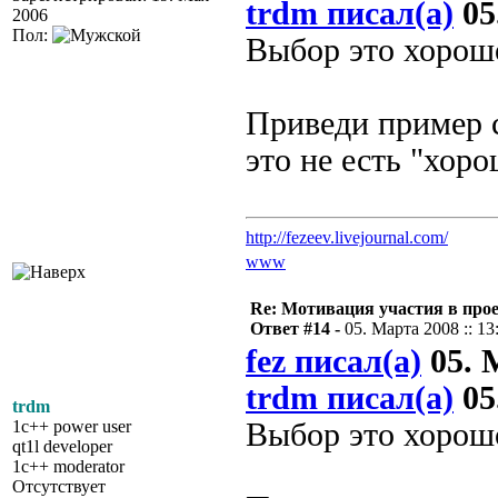
trdm писал(а)
05
2006
Пол:
Выбор это хорошо
Приведи пример с
это не есть "хоро
http://fezeev.livejournal.com/
www
Re: Мотивация участия в прое
Ответ #14 -
05. Марта 2008 :: 13
fez писал(а)
05. М
trdm писал(а)
05
trdm
1c++ power user
Выбор это хорошо
qt1l developer
1c++ moderator
Отсутствует