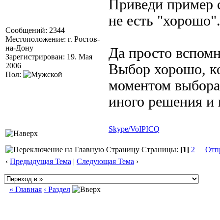
Приведи пример с
не есть "хорошо"
Сообщений: 2344
Местоположение: г. Ростов-
на-Дону
Да просто вспомн
Зарегистрирован: 19. Мая
2006
Выбор хорошо, ко
Пол:
моментом выбора 
иного решения и 
Skype/VoIP
ICQ
Страницы:
[1]
2
Отп
‹
Предыдущая Тема
|
Следующая Тема
›
« Главная
‹ Раздел