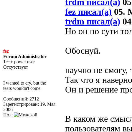
trdm писал(а)
05
fez писал(а)
05. М
trdm писал(а)
04
Но он по сути то
Обоснуй.
fez
Forum Administrator
1c++ power user
Отсутствует
научно не смогу, 
Так что я наверн
I wanted to cry, but the
Он и решение про
tears wouldn't come
Сообщений: 2712
Зарегистрирован: 19. Мая
2006
Пол:
В каком же смысл
пользователям вы