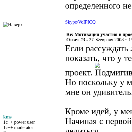
определенного не 
Skype/VoIP
ICQ
Re: Мотивация участия в прое
Ответ #3 -
27. Февраля 2008 :: 1
Если рассуждать 
показать, что у 
проект.
Но поскольку у м
мне он удивитель
Кроме идей, у ме
kms
Начиная с первой
1c++ power user
1c++ moderator
делиться.