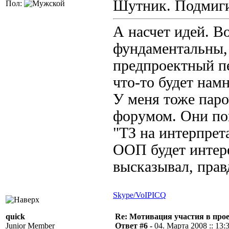
Шутник.
Пол:
А насчет идей. Во
фундаментальны, 
предпроектный п
что-то будет нам
У меня тоже паро
форумом. Они по
"ТЗ на интерпре
ООП будет интере
высказывал, прав
Skype/VoIP
ICQ
quick
Re: Мотивация участия в прое
Junior Member
Ответ #6 -
04. Марта 2008 :: 13: