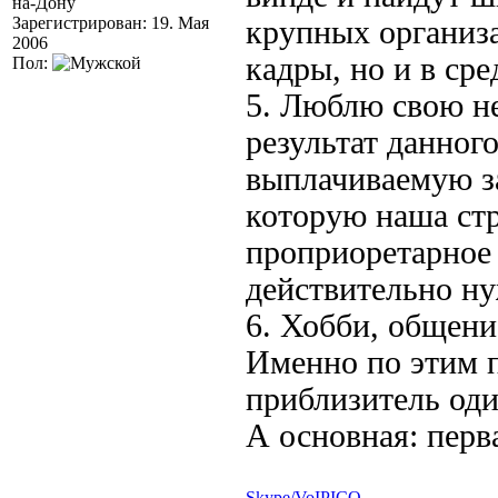
на-Дону
Зарегистрирован: 19. Мая
крупных организа
2006
кадры, но и в ср
Пол:
5. Люблю свою не
результат данног
выплачиваемую за
которую наша стр
проприоретарное 
действительно ну
6. Хобби, общени
Именно по этим п
приблизитель од
А основная: перв
Skype/VoIP
ICQ