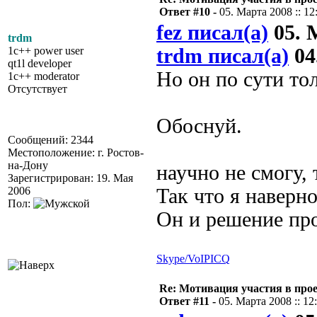
Ответ #10 -
05. Марта 2008 :: 12
fez писал(а)
05. М
trdm
1c++ power user
trdm писал(а)
04
qt1l developer
Но он по сути то
1c++ moderator
Отсутствует
Обоснуй.
Сообщений: 2344
Местоположение: г. Ростов-
на-Дону
научно не смогу, 
Зарегистрирован: 19. Мая
2006
Так что я наверн
Пол:
Он и решение про
Skype/VoIP
ICQ
Re: Мотивация участия в прое
Ответ #11 -
05. Марта 2008 :: 12