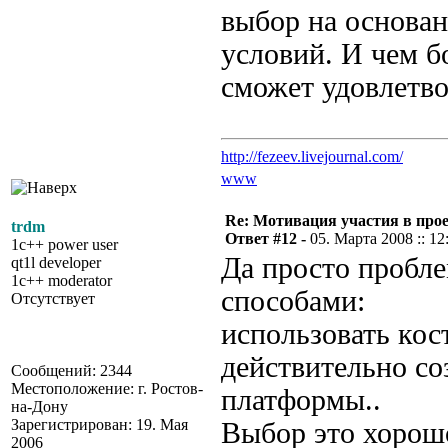
выбор на основа
условий. И чем б
сможет удовлетво
http://fezeev.livejournal.com/
www
Re: Мотивация участия в прое
trdm
Ответ #12 -
05. Марта 2008 :: 12
1c++ power user
Да просто пробл
qt1l developer
1c++ moderator
способами:
Отсутствует
использовать кос
действительно со
Сообщений: 2344
Местоположение: г. Ростов-
платформы..
на-Дону
Зарегистрирован: 19. Мая
Выбор это хорошо
2006