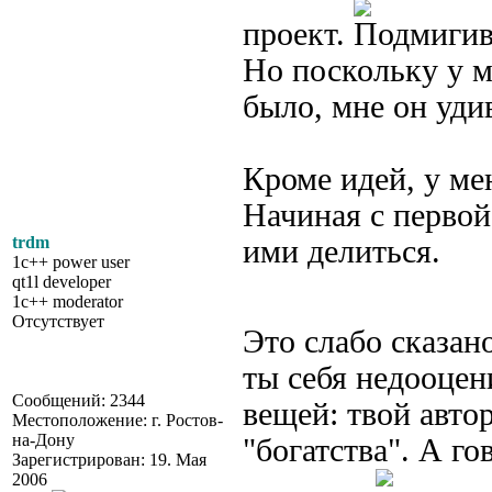
проект.
Но поскольку у м
было, мне он уди
Кроме идей, у ме
Начиная с первой
trdm
ими делиться.
1c++ power user
qt1l developer
1c++ moderator
Отсутствует
Это слабо сказа
ты себя недооцен
Сообщений: 2344
вещей: твой автор
Местоположение: г. Ростов-
на-Дону
"богатства". А го
Зарегистрирован: 19. Мая
2006