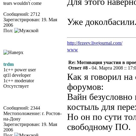
Для этого наверн
tears wouldn't come
Сообщений: 2712
Зарегистрирован: 19. Мая
Уже доколбасили.
2006
Пол:
http://fezeev.livejournal.com/
www
Re: Мотивация участия в прое
trdm
Ответ #8 -
04. Марта 2008 :: 17:
1c++ power user
Как я говорил на
qt1l developer
1c++ moderator
форумов:
Отсутствует
Вайн безусловно 
костыль для пере
Сообщений: 2344
Местоположение: г. Ростов-
Но он по сути то
на-Дону
Зарегистрирован: 19. Мая
свободному ПО.
2006
Пол: