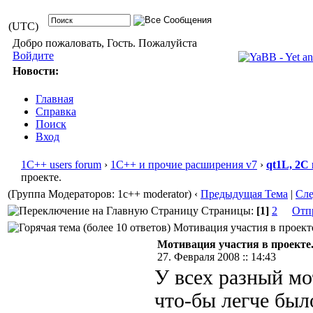
(UTC)
Добро пожаловать, Гость. Пожалуйста
Войдите
Новости:
Главная
Справка
Поиск
Вход
1С++ users forum
›
1С++ и прочие расширения v7
›
qt1L, 2C
проекте.
(Группа Модераторов: 1c++ moderator)
‹
Предыдущая Тема
|
Сл
Страницы:
[1]
2
Отп
Мотивация участия в проекте
Мотивация участия в проекте
27. Февраля 2008 :: 14:43
У всех разный мо
что-бы легче был