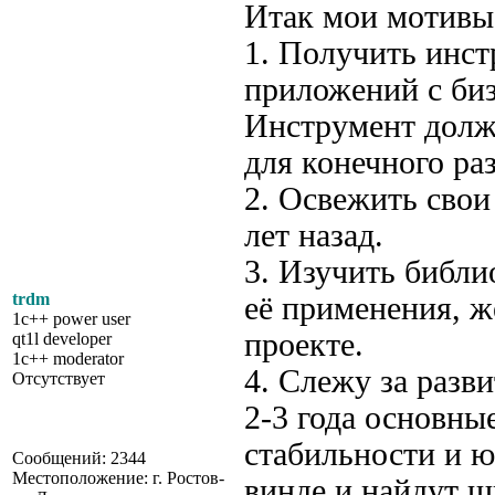
Итак мои мотивы
1. Получить инст
приложений с биз
Инструмент долж
для конечного ра
2. Освежить сво
лет назад.
3. Изучить библи
trdm
её применения, ж
1c++ power user
проекте.
qt1l developer
1c++ moderator
4. Слежу за разви
Отсутствует
2-3 года основны
стабильности и ю
Сообщений: 2344
Местоположение: г. Ростов-
винде и найдут ш