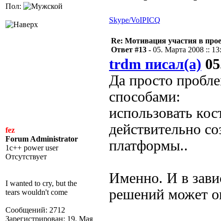
Пол:
Skype/VoIP
ICQ
Re: Мотивация участия в прое
Ответ #13 -
05. Марта 2008 :: 13
trdm писал(а)
05
Да просто пробл
способами:
использовать кос
действительно со
fez
Forum Administrator
платформы..
1c++ power user
Отсутствует
Именно. И в зав
I wanted to cry, but the
решений может о
tears wouldn't come
Сообщений: 2712
Зарегистрирован: 19. Мая