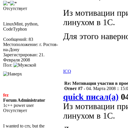
Отсутствует
Из мотивации при
линухом в 1С.
LinuxMint, python,
CodeTyphon
Для этого наверн
Сообщений: 83
Местоположение: г. Ростов-
на-Дону
Зарегистрирован: 21.
Февраля 2008
Пол:
ICQ
Re: Мотивация участия в прое
Ответ #7 -
04. Марта 2008 :: 15:
quick писал(а)
04
fez
Forum Administrator
Из мотивации при
1c++ power user
Отсутствует
линухом в 1С.
I wanted to cry, but the