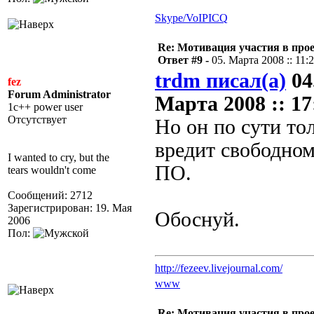
Skype/VoIP
ICQ
Re: Мотивация участия в прое
Ответ #9 -
05. Марта 2008 :: 11:
trdm писал(а)
04
fez
Forum Administrator
Марта 2008 :: 17
1c++ power user
Отсутствует
Но он по сути то
вредит свободно
I wanted to cry, but the
ПО.
tears wouldn't come
Сообщений: 2712
Зарегистрирован: 19. Мая
Обоснуй.
2006
Пол:
http://fezeev.livejournal.com/
www
Re: Мотивация участия в прое