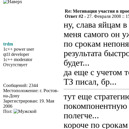
Re: Мотивация участия в прое
Ответ #2 -
27. Февраля 2008 :: 1
ну, слава яйцам в
меня самого он уж
по срокам непоня
trdm
1c++ power user
результата быстр
qt1l developer
1c++ moderator
будет...
Отсутствует
да еще с учетом т
ТЗ писал, бр...
Сообщений: 2344
Местоположение: г. Ростов-
тут еще стратеги
на-Дону
Зарегистрирован: 19. Мая
покомпонентную 
2006
Пол:
полегче...
короче по срокам