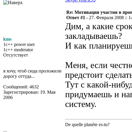
Re: Мотивация участия в прое
Ответ #1 -
27. Февраля 2008 :: 1
Дим, а какие сро
закладываешь?
kms
И как планируешь
1c++ power user
1c++ moderator
Отсутствует
Меня, если честн
я хочу, чтоб сюда проложили
предстоит сделать
дорогу оттуда...
Тут с какой-нибу
Сообщений: 4632
Зарегистрирован: 19. Мая
придумаешь и нап
2006
систему.
De quelle planète es-tu?