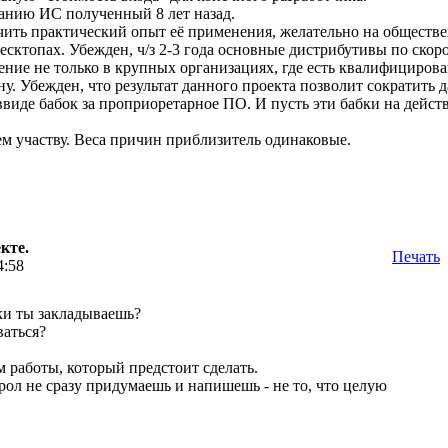
данию ИС полученный 8 лет назад.
чить практический опыт её применения, желательно на обществе
десктопах. Убежден, ч/з 2-3 года основные дистрибутивы по скор
ние не только в крупных организациях, где есть квалифицирова
у. Убежден, что результат данного проекта позволит сократить 
ввиде бабок за проприоретарное ПО. И пусть эти бабки на дейст
м участву. Веса причин приблизитель одинаковые.
кте.
Печать
4:58
тки ты закладываешь?
ваться?
м работы, который предстоит сделать.
рол не сразу придумаешь и напишешь - не то, что целую