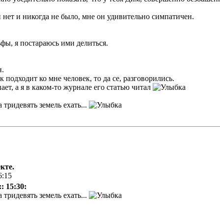
 нет и никогда не было, мне он удивительно симпатичен.
фы, я постараюсь ими делиться.
н.
к подходит ко мне человек, то да се, разговорились.
ает, а я в каком-то журнале его статью читал
 тридевять земель ехать...
кте.
6:15
: 15:30:
 тридевять земель ехать...