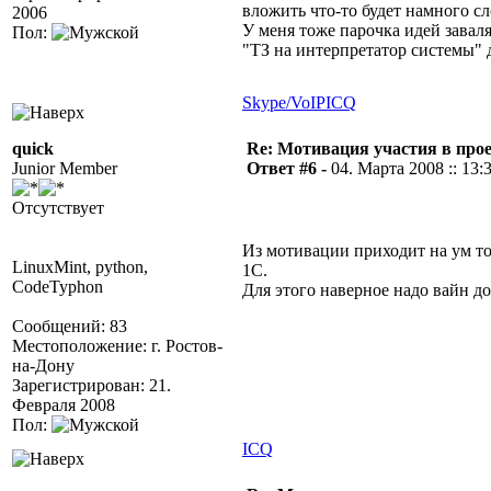
вложить что-то будет намного с
2006
У меня тоже парочка идей завал
Пол:
"ТЗ на интерпретатор системы" 
Skype/VoIP
ICQ
quick
Re: Мотивация участия в прое
Junior Member
Ответ #6 -
04. Марта 2008 :: 13:
Отсутствует
Из мотивации приходит на ум то
LinuxMint, python,
1С.
CodeTyphon
Для этого наверное надо вайн 
Сообщений: 83
Местоположение: г. Ростов-
на-Дону
Зарегистрирован: 21.
Февраля 2008
Пол:
ICQ