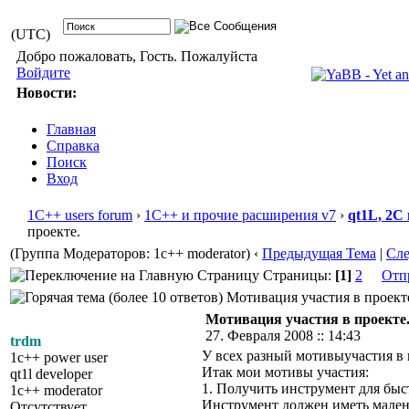
(UTC)
Добро пожаловать, Гость. Пожалуйста
Войдите
Новости:
Главная
Справка
Поиск
Вход
1С++ users forum
›
1С++ и прочие расширения v7
›
qt1L, 2C
проекте.
(Группа Модераторов: 1c++ moderator)
‹
Предыдущая Тема
|
Сл
Страницы:
[1]
2
Отп
Мотивация участия в проекте
Мотивация участия в проекте
27. Февраля 2008 :: 14:43
trdm
У всех разный мотивыучастия в 
1c++ power user
Итак мои мотивы участия:
qt1l developer
1. Получить инструмент для быс
1c++ moderator
Инструмент должен иметь малень
Отсутствует