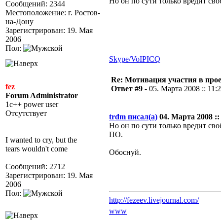
Но он по сути только вредит св
Сообщений: 2344
Местоположение: г. Ростов-
на-Дону
Зарегистрирован: 19. Мая
2006
Пол:
Skype/VoIP
ICQ
Re: Мотивация участия в прое
fez
Ответ #9 -
05. Марта 2008 :: 11:
Forum Administrator
1c++ power user
Отсутствует
trdm писал(а)
04. Марта 2008 :: 
Но он по сути только вредит св
ПО.
I wanted to cry, but the
tears wouldn't come
Обоснуй.
Сообщений: 2712
Зарегистрирован: 19. Мая
2006
Пол:
http://fezeev.livejournal.com/
www