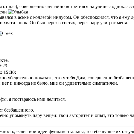
м от нас), совершенно случайно встретился на улице с однокласс
дели
вался в аське с коллегой-индусом. Он обеспокоился, что я ему д
 хватил шок. Он был через в гостях, через пару улиц от меня.
кте.
6:29
: 15:30:
жно убедительно показать, что у тебя Дим, совершенно безбаше
 нет и никогда не было, мне он удивительно симпатичен.
фы, я постараюсь ими делиться.
ет безбашенного.
чно упомянуть пару вещей: твой авторитет и опыт, это только ча
ложность, если твои идеи фундаментальны, то тебе лучше их озв