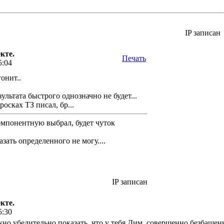
IP записан
кте.
Печать
5:04
онит..
ультата быстрого однозначно не будет...
росках ТЗ писал, бр...
омпонентную выбрал, будет чуток
зать определенного не могу....
IP записан
кте.
5:30
жно убедительно показать, что у тебя Дим, совершенно безбашен