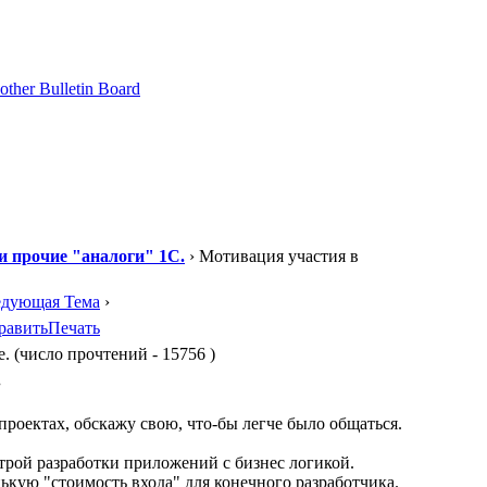
 и прочие "аналоги" 1С.
› Мотивация участия в
едующая Тема
›
равить
Печать
. (число прочтений - 15756 )
.
проектах, обскажу свою, что-бы легче было общаться.
трой разработки приложений с бизнес логикой.
кую "стоимость входа" для конечного разработчика.