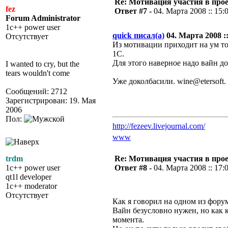
Re: Мотивация участия в прое
fez
Ответ #7 -
04. Марта 2008 :: 15:
Forum Administrator
1c++ power user
quick писал(а)
04. Марта 2008 ::
Отсутствует
Из мотивации приходит на ум то
1С.
Для этого наверное надо вайн 
I wanted to cry, but the
tears wouldn't come
Уже доколбасили. wine@etersoft.
Сообщений: 2712
Зарегистрирован: 19. Мая
2006
Пол:
http://fezeev.livejournal.com/
www
trdm
Re: Мотивация участия в прое
1c++ power user
Ответ #8 -
04. Марта 2008 :: 17:
qt1l developer
1c++ moderator
Отсутствует
Как я говорил на одном из фору
Вайн безусловно нужен, но как 
момента.