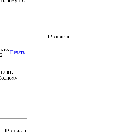
ободному ПО.
IP записан
кте.
Печать
22
17:01:
ободному
IP записан