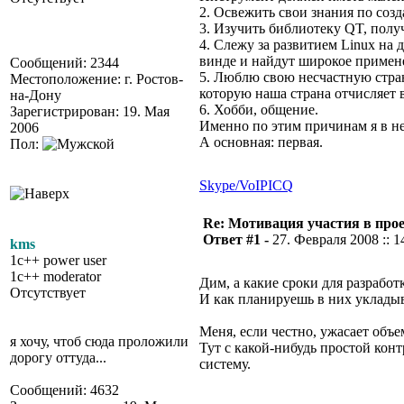
2. Освежить свои знания по соз
3. Изучить библиотеку QT, полу
4. Слежу за развитием Linux на 
винде и найдут широкое примене
Сообщений: 2344
5. Люблю свою несчастную стран
Местоположение: г. Ростов-
которую наша страна отчисляет 
на-Дону
6. Хобби, общение.
Зарегистрирован: 19. Мая
Именно по этим причинам я в не
2006
А основная: первая.
Пол:
Skype/VoIP
ICQ
Re: Мотивация участия в прое
Ответ #1 -
27. Февраля 2008 :: 1
kms
1c++ power user
1c++ moderator
Дим, а какие сроки для разрабо
Отсутствует
И как планируешь в них уклады
Меня, если честно, ужасает объе
я хочу, чтоб сюда проложили
Тут с какой-нибудь простой конт
дорогу оттуда...
систему.
Сообщений: 4632