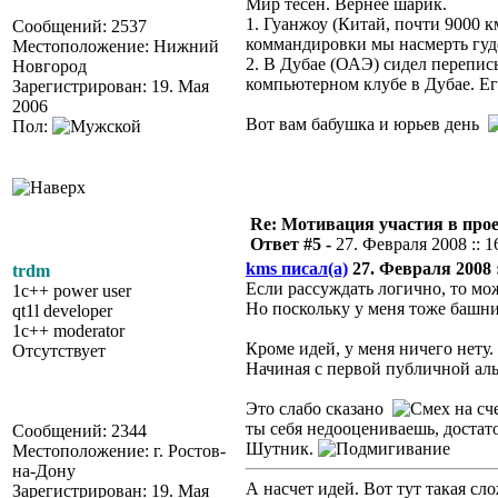
Мир тесен. Вернее шарик.
1. Гуанжоу (Китай, почти 9000 к
Сообщений: 2537
коммандировки мы насмерть гу
Местоположение: Нижний
2. В Дубае (ОАЭ) сидел переписы
Новгород
компьютерном клубе в Дубае. Его
Зарегистрирован: 19. Мая
2006
Вот вам бабушка и юрьев день
Пол:
Re: Мотивация участия в прое
Ответ #5 -
27. Февраля 2008 :: 1
kms писал(а)
27. Февраля 2008 :
trdm
Если рассуждать логично, то мо
1c++ power user
Но поскольку у меня тоже башни
qt1l developer
1c++ moderator
Кроме идей, у меня ничего нету.
Отсутствует
Начиная с первой публичной аль
Это слабо сказано
на сч
ты себя недооцениваешь, достато
Сообщений: 2344
Шутник.
Местоположение: г. Ростов-
на-Дону
А насчет идей. Вот тут такая с
Зарегистрирован: 19. Мая