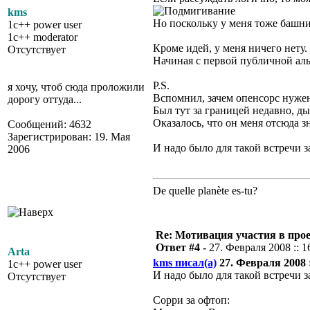
kms
Но поскольку у меня тоже башни
1c++ power user
1c++ moderator
Кроме идей, у меня ничего нету.
Отсутствует
Начиная с первой публичной аль
P.S.
я хочу, чтоб сюда проложили
Вспомнил, зачем опенсорс нуже
дорогу оттуда...
Был тут за границей недавно, ды
Оказалось, что он меня отсюда зн
Сообщений: 4632
Зарегистрирован: 19. Мая
И надо было для такой встречи за
2006
De quelle planète es-tu?
Re: Мотивация участия в прое
Ответ #4 -
27. Февраля 2008 :: 1
Arta
kms писал(а)
27. Февраля 2008 :
1c++ power user
И надо было для такой встречи за
Отсутствует
Сорри за офтоп: