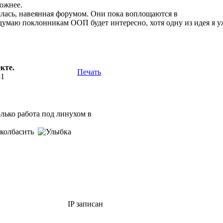
ложнее.
ялась, навеянная форумом. Они пока воплощаются в
думаю поклонникам ООП будет интересно, хотя одну из идея я у
кте.
Печать
31
лько работа под линухом в
доколбасить
IP записан