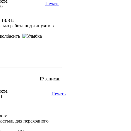
кте.
Печать
06
 13:31:
лько работа под линухом в
доколбасить
IP записан
кте.
Печать
01
мов:
костыль для переходного