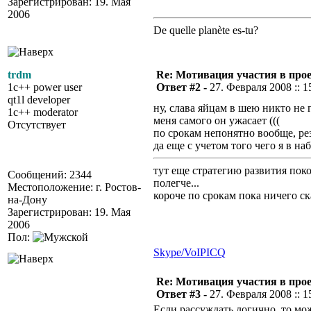
Зарегистрирован: 19. Мая
2006
De quelle planète es-tu?
trdm
Re: Мотивация участия в прое
1c++ power user
Ответ #2 -
27. Февраля 2008 :: 1
qt1l developer
ну, слава яйцам в шею никто не г
1c++ moderator
меня самого он ужасает (((
Отсутствует
по срокам непонятно вообще, рез
да еще с учетом того чего я в наб
тут еще стратегию развития пок
Сообщений: 2344
полегче...
Местоположение: г. Ростов-
короче по срокам пока ничего ска
на-Дону
Зарегистрирован: 19. Мая
2006
Пол:
Skype/VoIP
ICQ
Re: Мотивация участия в прое
Ответ #3 -
27. Февраля 2008 :: 1
Если рассуждать логично, то мо