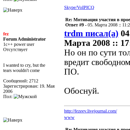
Skype/VoIP
ICQ
Re: Мотивация участия в прое
Ответ #9 -
05. Марта 2008 :: 11:
trdm писал(а)
04
fez
Forum Administrator
Марта 2008 :: 17
1c++ power user
Отсутствует
Но он по сути то
вредит свободно
I wanted to cry, but the
ПО.
tears wouldn't come
Сообщений: 2712
Зарегистрирован: 19. Мая
Обоснуй.
2006
Пол:
http://fezeev.livejournal.com/
www
Re: Мотивация участия в прое