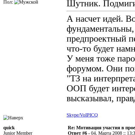
Шутник.
Пол:
А насчет идей. Во
фундаментальны, 
предпроектный п
что-то будет нам
У меня тоже паро
форумом. Они по
"ТЗ на интерпре
ООП будет интере
высказывал, прав
Skype/VoIP
ICQ
quick
Re: Мотивация участия в прое
Junior Member
Ответ #6 -
04. Марта 2008 :: 13: