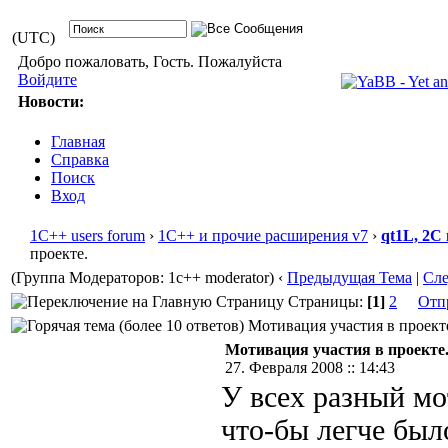
(UTC)
Добро пожаловать, Гость. Пожалуйста
Войдите
Новости:
Главная
Справка
Поиск
Вход
1С++ users forum
›
1С++ и прочие расширения v7
›
qt1L, 2C
проекте.
(Группа Модераторов: 1c++ moderator)
‹
Предыдущая Тема
|
Сл
Страницы:
[1]
2
Отп
Мотивация участия в проекте
Мотивация участия в проекте
27. Февраля 2008 :: 14:43
У всех разный мо
что-бы легче был