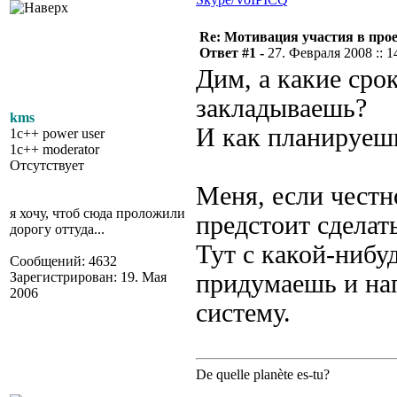
Re: Мотивация участия в прое
Ответ #1 -
27. Февраля 2008 :: 1
Дим, а какие сро
закладываешь?
kms
И как планируешь
1c++ power user
1c++ moderator
Отсутствует
Меня, если честн
я хочу, чтоб сюда проложили
предстоит сделать
дорогу оттуда...
Тут с какой-нибу
Сообщений: 4632
Зарегистрирован: 19. Мая
придумаешь и нап
2006
систему.
De quelle planète es-tu?