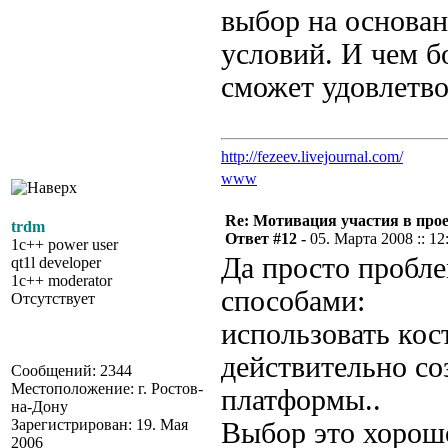
выбор на основа
условий. И чем б
сможет удовлетво
http://fezeev.livejournal.com/
www
Re: Мотивация участия в прое
trdm
Ответ #12 -
05. Марта 2008 :: 12
1c++ power user
Да просто пробл
qt1l developer
1c++ moderator
способами:
Отсутствует
использовать кос
действительно со
Сообщений: 2344
Местоположение: г. Ростов-
платформы..
на-Дону
Зарегистрирован: 19. Мая
Выбор это хорошо
2006