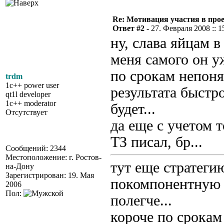
Re: Мотивация участия в прое
Ответ #2 -
27. Февраля 2008 :: 1
ну, слава яйцам в
меня самого он уж
по срокам непоня
trdm
1c++ power user
результата быстр
qt1l developer
1c++ moderator
будет...
Отсутствует
да еще с учетом т
ТЗ писал, бр...
Сообщений: 2344
Местоположение: г. Ростов-
тут еще стратеги
на-Дону
Зарегистрирован: 19. Мая
покомпонентную 
2006
Пол:
полегче...
короче по срокам