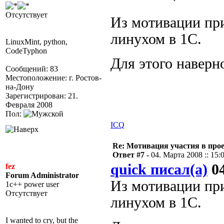
Отсутствует
Из мотивации при
линухом в 1С.
LinuxMint, python,
CodeTyphon
Для этого наверн
Сообщений: 83
Местоположение: г. Ростов-
на-Дону
Зарегистрирован: 21.
Февраля 2008
Пол:
ICQ
Re: Мотивация участия в прое
Ответ #7 -
04. Марта 2008 :: 15:
quick писал(а)
04
fez
Forum Administrator
Из мотивации при
1c++ power user
Отсутствует
линухом в 1С.
I wanted to cry, but the