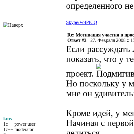
определенного не 
Skype/VoIP
ICQ
Re: Мотивация участия в прое
Ответ #3 -
27. Февраля 2008 :: 1
Если рассуждать 
показать, что у 
проект.
Но поскольку у м
мне он удивитель
Кроме идей, у ме
kms
Начиная с первой
1c++ power user
1c++ moderator
делиться.