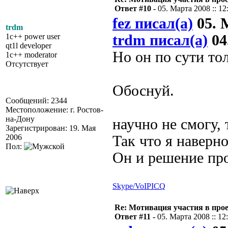
Ответ #10 -
05. Марта 2008 :: 12
fez писал(а)
05. М
trdm
1c++ power user
trdm писал(а)
04
qt1l developer
Но он по сути то
1c++ moderator
Отсутствует
Обоснуй.
Сообщений: 2344
Местоположение: г. Ростов-
на-Дону
научно не смогу, 
Зарегистрирован: 19. Мая
2006
Так что я наверн
Пол:
Он и решение про
Skype/VoIP
ICQ
Re: Мотивация участия в прое
Ответ #11 -
05. Марта 2008 :: 12