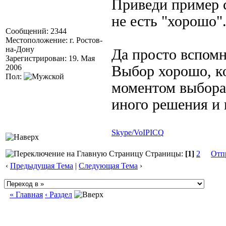
Приведи пример с
не есть "хорошо"
Сообщений: 2344
Местоположение: г. Ростов-
на-Дону
Да просто вспомн
Зарегистрирован: 19. Мая
2006
Выбор хорошо, ко
Пол:
моментом выбора 
иного решения и 
Skype/VoIP
ICQ
Страницы:
[1]
2
Отп
‹
Предыдущая Тема
|
Следующая Тема
›
« Главная
‹ Раздел