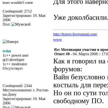
Для этого наверн
tears wouldn't come
Сообщений: 2712
Зарегистрирован: 19. Мая
Уже доколбасили.
2006
Пол:
http://fezeev.livejournal.com/
www
Re: Мотивация участия в прое
trdm
Ответ #8 -
04. Марта 2008 :: 17:
1c++ power user
Как я говорил на
qt1l developer
1c++ moderator
форумов:
Отсутствует
Вайн безусловно 
костыль для пере
Сообщений: 2344
Местоположение: г. Ростов-
Но он по сути то
на-Дону
Зарегистрирован: 19. Мая
свободному ПО.
2006
Пол: