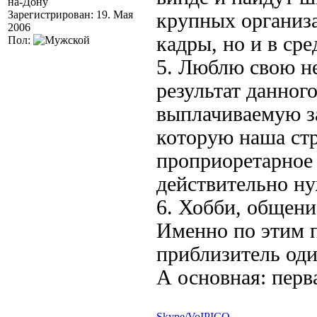
на-Дону
Зарегистрирован: 19. Мая
крупных организа
2006
кадры, но и в ср
Пол:
5. Люблю свою не
результат данног
выплачиваемую за
которую наша стр
проприоретарное 
действительно ну
6. Хобби, общени
Именно по этим п
приблизитель од
А основная: перв
Skype/VoIP
ICQ