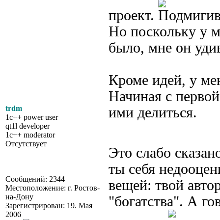
проект.
Но поскольку у м
было, мне он уди
Кроме идей, у ме
Начиная с первой
trdm
ими делиться.
1c++ power user
qt1l developer
1c++ moderator
Отсутствует
Это слабо сказа
ты себя недооцен
Сообщений: 2344
вещей: твой автор
Местоположение: г. Ростов-
на-Дону
"богатства". А го
Зарегистрирован: 19. Мая
2006