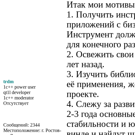
Итак мои мотивы
1. Получить инст
приложений с биз
Инструмент долж
для конечного ра
2. Освежить сво
лет назад.
3. Изучить библи
trdm
её применения, ж
1c++ power user
проекте.
qt1l developer
1c++ moderator
4. Слежу за разви
Отсутствует
2-3 года основны
стабильности и ю
Сообщений: 2344
Местоположение: г. Ростов-
винде и найдут ш