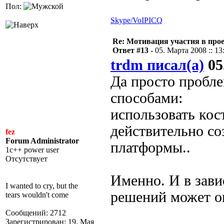
Пол:
Skype/VoIP
ICQ
Re: Мотивация участия в прое
Ответ #13 -
05. Марта 2008 :: 13
trdm писал(а)
05
Да просто пробл
способами:
использовать кос
действительно со
fez
Forum Administrator
платформы..
1c++ power user
Отсутствует
Именно. И в зав
I wanted to cry, but the
решений может о
tears wouldn't come
Сообщений: 2712
Зарегистрирован: 19. Мая