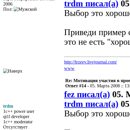
trdm писал(а)
05
2006
Пол:
Выбор это хорошо
Приведи пример с
это не есть "хоро
http://fezeev.livejournal.com/
www
Re: Мотивация участия в прое
Ответ #14 -
05. Марта 2008 :: 13
fez писал(а)
05. М
trdm писал(а)
05
trdm
1c++ power user
Выбор это хорошо
qt1l developer
1c++ moderator
Отсутствует