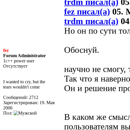
trdm писал(а)
05
fez писал(а)
05. М
trdm писал(а)
04
Но он по сути то
Обоснуй.
fez
Forum Administrator
1c++ power user
Отсутствует
научно не смогу, 
Так что я наверн
I wanted to cry, but the
Он и решение про
tears wouldn't come
Сообщений: 2712
Зарегистрирован: 19. Мая
2006
Пол:
В каком же смысл
пользователям вы