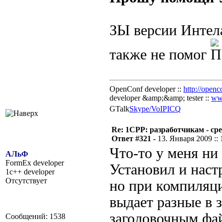
ЗЫ версии Интела
также не помог
OpenConf developer ::
http://openc
developer &amp;&amp; tester ::
ww
GTalk
Skype/VoIP
ICQ
Re: 1CPP: разработчикам - ср
Ответ #321 -
13. Января 2009 :: 
Что-то у меня ни
АЛьФ
FormEx developer
Установил и наст
1c++ developer
Отсутствует
но при компиляц
выдает разные в 
заголовочным фа
Сообщений: 1538