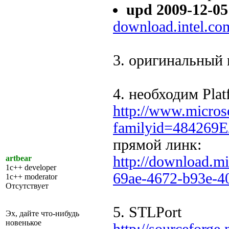
upd 2009-12-05
download.intel.co
3. оригинальный 
4. необходим Pla
http://www.micros
familyid=484269E
прямой линк:
http://download.m
artbear
1c++ developer
69ae-4672-b93e-4
1c++ moderator
Отсутствует
5. STLPort
Эх, дайте что-нибудь
новенькое