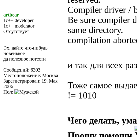
Compiler driver / 
artbear
Be sure compiler d
1c++ developer
1c++ moderator
same directory.
Отсутствует
compilation aborte
Эх, дайте что-нибудь
новенькое
да полезное потести
и так для всех р
Сообщений: 6303
Местоположение: Москва
Зарегистрирован: 19. Мая
Тоже самое выдает
2006
Пол:
!= 1010
Чего делать, ум
Прошу помощи