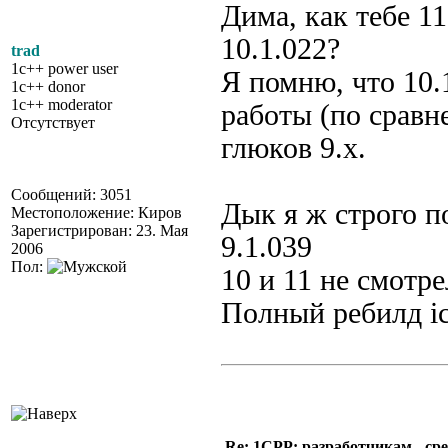
Дима, как тебе 1
10.1.022?
trad
1c++ power user
Я помню, что 10.
1c++ donor
1c++ moderator
работы (по сравн
Отсутствует
глюков 9.x.
Сообщений: 3051
Дык я ж строго п
Местоположение: Киров
Зарегистрирован: 23. Мая
9.1.039
2006
Пол:
10 и 11 не смотре
Полный ребилд ic
Re: 1CPP: разработчикам - ср