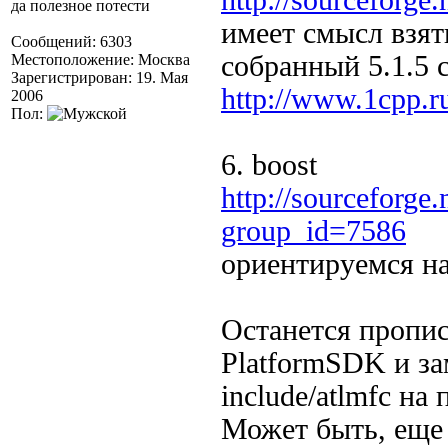
http://sourceforge.n
да полезное потести
имеет смысл взят
Сообщений: 6303
собранный 5.1.5 
Местоположение: Москва
Зарегистрирован: 19. Мая
http://www.1cpp.ru/
2006
Пол:
6. boost
http://sourceforge.
group_id=7586
ориентируемся на
Останется прописа
PlatformSDK и за
include/atlmfc на 
Может быть, еще