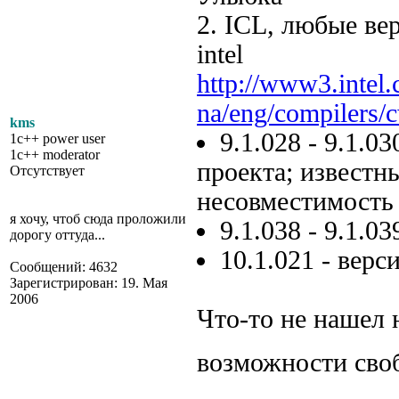
2. ICL, любые ве
intel
http://www3.intel
na/eng/compilers/
kms
9.1.028 - 9.1.
1c++ power user
1c++ moderator
проекта; известн
Отсутствует
несовместимость
я хочу, чтоб сюда проложили
9.1.038 - 9.1.0
дорогу оттуда...
10.1.021 - верс
Сообщений: 4632
Зарегистрирован: 19. Мая
2006
Что-то не нашел 
возможности сво