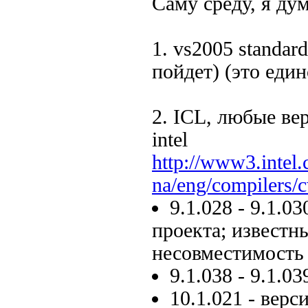
Саму среду, я ду
1. vs2005 standar
пойдет) (это един
2. ICL, любые ве
intel
http://www3.intel
na/eng/compilers/
9.1.028 - 9.1.
проекта; известн
несовместимость
9.1.038 - 9.1.0
10.1.021 - верс