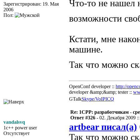
Что-то не нашел 
Зарегистрирован: 19. Мая
2006
Пол:
возможности сво
Кстати, мне након
машине.
Так что можно ск
OpenConf developer ::
http://openc
developer &amp;&amp; tester ::
ww
GTalk
Skype/VoIP
ICQ
Re: 1CPP: разработчикам - ср
Ответ #326 -
02. Декабря 2009 ::
vandalsvq
artbear писал(а)
1c++ power user
Отсутствует
Так что можно ска