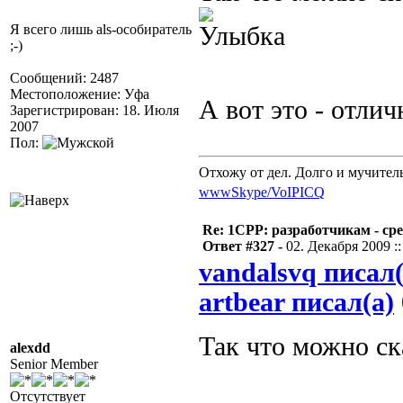
Я всего лишь als-особиратель
;-)
Сообщений: 2487
Местоположение: Уфа
А вот это - отли
Зарегистрирован: 18. Июля
2007
Пол:
Отхожу от дел. Долго и мучител
www
Skype/VoIP
ICQ
Re: 1CPP: разработчикам - ср
Ответ #327 -
02. Декабря 2009 ::
vandalsvq писал(
artbear писал(а)
Так что можно ск
alexdd
Senior Member
Отсутствует