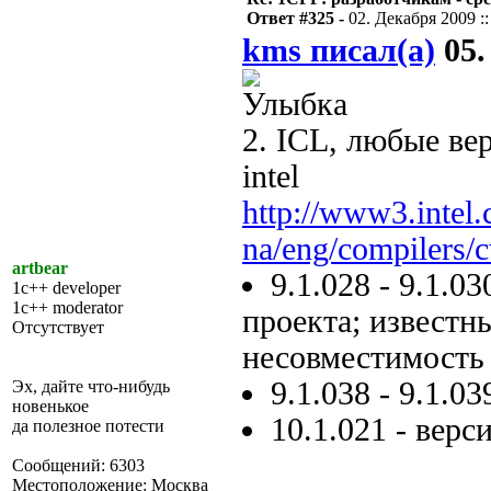
Ответ #325 -
02. Декабря 2009 ::
kms писал(а)
05.
2. ICL, любые ве
intel
http://www3.intel
na/eng/compilers/
artbear
9.1.028 - 9.1.
1c++ developer
1c++ moderator
проекта; известн
Отсутствует
несовместимость
9.1.038 - 9.1.0
Эх, дайте что-нибудь
новенькое
10.1.021 - верс
да полезное потести
Сообщений: 6303
Местоположение: Москва