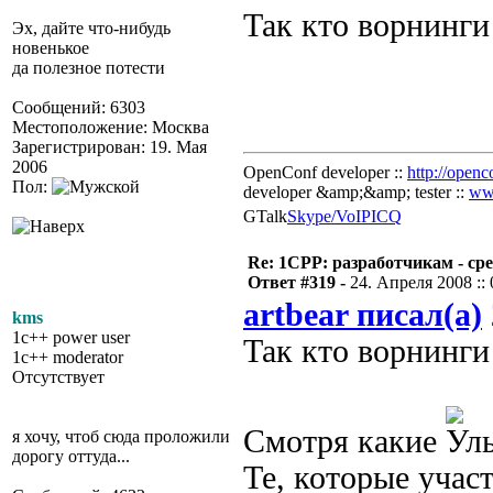
Так кто ворнинги
Эх, дайте что-нибудь
новенькое
да полезное потести
Сообщений: 6303
Местоположение: Москва
Зарегистрирован: 19. Мая
2006
OpenConf developer ::
http://openc
Пол:
developer &amp;&amp; tester ::
ww
GTalk
Skype/VoIP
ICQ
Re: 1CPP: разработчикам - ср
Ответ #319 -
24. Апреля 2008 :: 
artbear писал(а)
kms
1c++ power user
Так кто ворнинги
1c++ moderator
Отсутствует
Смотря какие
я хочу, чтоб сюда проложили
дорогу оттуда...
Те, которые учас