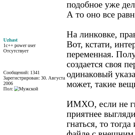
подобное уже дел
А то оно все равн
На линковке, прав
Uzhast
Вот, кстати, инт
1c++ power user
Отсутствует
переменная. Полу
создается своя п
одинаковый указа
Сообщений: 1341
Зарегистрирован: 30. Августа
может, такие вещ
2006
Пол:
ИМХО, если не гн
приятнее выгляди
гнаться, то тогда
файле с внешним 