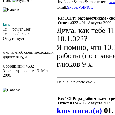
Пол:
developer &amp;&amp; tester ::
ww
GTalk
Skype/VoIP
ICQ
Re: 1CPP: разработчикам - ср
Ответ #323 -
01. Августа 2009 ::
kms
Дима, как тебе 1
1c++ power user
1c++ moderator
10.1.022?
Отсутствует
Я помню, что 10.
я хочу, чтоб сюда проложили
работы (по сравн
дорогу оттуда...
глюков 9.x.
Сообщений: 4632
Зарегистрирован: 19. Мая
2006
De quelle planète es-tu?
Re: 1CPP: разработчикам - ср
Ответ #324 -
03. Августа 2009 ::
kms писал(а)
01.