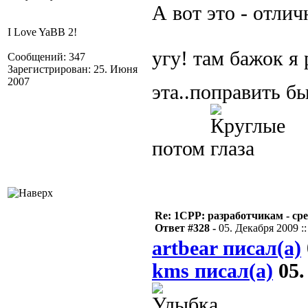
А вот это - отли
I Love YaBB 2!
угу! там бажок я
Сообщений: 347
Зарегистрирован: 25. Июня
2007
эта..поправить б
потом
Re: 1CPP: разработчикам - ср
Ответ #328 -
05. Декабря 2009 ::
artbear писал(а)
kms писал(а)
05.