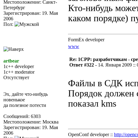
Местоположение: Санкт-
Кто-нибудь может
Петербург
Зарегистрирован: 19. Мая
каком порядке) п
2006
Пол:
FormEx developer
www
Re: 1CPP: разработчикам - ср
artbear
Ответ #322 -
14. Января 2009 :: 
1c++ developer
1c++ moderator
Отсутствует
Файлы в СДК исп
Порядок должен с
Эх, дайте что-нибудь
новенькое
показал kms
да полезное потести
Сообщений: 6303
Местоположение: Москва
Зарегистрирован: 19. Мая
2006
OpenConf developer ::
http://openc