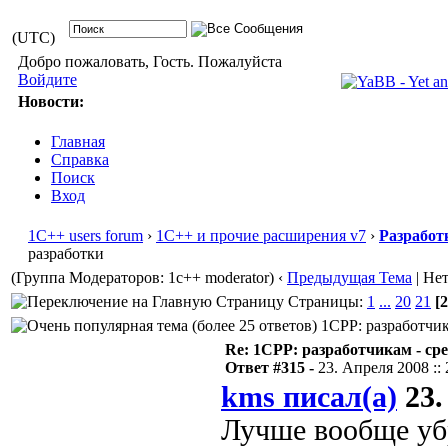
(UTC)
Добро пожаловать, Гость. Пожалуйста
Войдите
Новости:
Главная
Справка
Поиск
Вход
1С++ users forum
›
1С++ и прочие расширения v7
›
Разработ
разработки
(Группа Модераторов: 1c++ moderator)
‹
Предыдущая Тема
| Не
Страницы:
1
...
20
21
[2
1CPP: разработчика
Re: 1CPP: разработчикам - ср
Ответ #315 -
23. Апреля 2008 :: 
kms писал(а)
23.
Лучше вообще убр