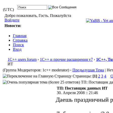
(UTC)
Добро пожаловать, Гость. Пожалуйста
Войдите
Новости:
Главная
Справка
Поиск
Вход
1С++ users forum
›
1С++ и прочие расширения v7
›
1С++, Tu
ИТ
(Группа Модераторов: 1c++ moderator)
‹
Предыдущая Тема
| Не
Страницы:
[1]
2
3
4
О
ТП: Поставщик дан
ТП: Поставщик данных ИТ
30. Апреля 2008 :: 21:46
Даешь праздничный р