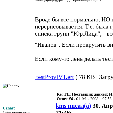
Вроде бы всё нормально, НО
перерисовывается. Т.е. была 
списка групп "Юр.Лица", - вс
"Иванов". Если прокрутить вн
Если кому-то лень делать тес
testProvIVT.ert
( 78 KB | Загру
Re: ТП: Поставщик данных И
Ответ #4 -
01. Мая 2008 :: 07:53
kms писал(а)
30. Апр
Uzhast
21:46:
1c++ power user