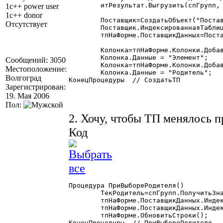
	итРезультат.Выгрузить(спГрупп, "Родитель", "Родитель", 1);

1c++ power user
1c++ donor
	Поставщик=СоздатьОбъект("ПоставщикДанныхИТ");

Отсутствует
	Поставщик.ИндексированнаяТаблица=итРезультат;

	тпНаФорме.ПоставщикДанных=Поставщик;

	Колонка=тпНаФорме.Колонки.Добавить("Элемент");

	Колонка.Данные = "Элемент";

Сообщений: 3050
	Колонка=тпНаФорме.Колонки.Добавить("Родитель");

Местоположение:
	Колонка.Данные = "Родитель";

Волгоград
КонецПроцедуры	// СоздатьТП 

Зарегистрирован:
19. Мая 2006
Пол:
2. Хочу, чтобы ТП менялось 
Код
Процедура ПриВыбореРодителя()

	ТекРодитель=спГрупп.ПолучитьЗначение(спГрупп.ТекущаяСтрока());

	тпНаФорме.ПоставщикДанных.ИндексированнаяТаблица.УстановитьФильтр(ТекРодитель, ТекРодитель, "Родитель");

	тпНаФорме.ПоставщикДанных.Индекс="Родитель";

	тпНаФорме.ОбновитьСтроки();

КонецПроцедуры	// ПриВыбореРодителя 
