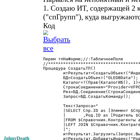
1. Создаю ИТ, содержащей 2 
("спГрупп"), куда выгружаютс
Код
Перем тпНаФорме;//:ТабличноеПоле

//*************************************
Процедура СоздатьТП()

	итРезультат=СоздатьОбъект("ИндексированнаяТаблица");

	БД=СоздатьОбъект("OLEDBData");

	Каталог=?(Прав(КаталогИБ(), 1)= "\", Лев(КаталогИБ(), СтрДлина(КаталогИБ())-1), КаталогИБ());

	СтрокаСоединения="Provider=VFPOLEDB.1;Deleted=Yes;Data Source="+Каталог+";Mode=ReadWrite;Collating Sequence=Machine;";;

	Рез=БД.Соединение(СтрокаСоединения);

	Запрос=БД.СоздатьКоманду();

	ТекстЗапроса="

	|SELECT Спр.ID as [Элемент $Справочник.Контрагенты]

	|	,Род.ID as [Родитель $Справочник.Контрагенты]

	|FROM $Справочник.Контрагенты as Спр

	|LEFT JOIN $Справочник.Контрагенты as Род ON Род.ID=Спр.ParentID

	|";

	итРезультат.Загрузить(Запрос.ВыполнитьИнструкцию(ТекстЗапроса));

JohnyDeath
	итРезультат.ДобавитьИндекс("Родитель","Родитель");
