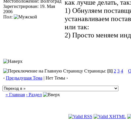
как лучше делать, так
Местоположение: Волгоград
Зарегистрирован: 19. Мая
1) Обнуляем поставщи
2006
Пол:
устанавливаем поста
или так:
2) Просто меняем ин
Страницы:
[1]
2
3
4
О
‹
Предыдущая Тема
| Нет Темы ›
« Главная
‹ Раздел