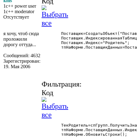
Код
kms
1c++ power user
1c++ moderator
Отсутствует
я хочу, чтоб сюда
	Поставщик=СоздатьОбъект("ПоставщикДанныхИТ");

	Поставщик.ИндексированнаяТаблица=итРезультат;

проложили
	Поставщик.Индекс="Родитель";

дорогу оттуда...
	тпНаФорме.ПоставщикДанных=Поставщик;

Сообщений: 4632
Зарегистрирован:
19. Мая 2006
Фильтрация:
Код
	ТекРодитель=спГрупп.ПолучитьЗначение(спГрупп.ТекущаяСтрока());

	тпНаФорме.ПоставщикДанных.ИндексированнаяТаблица.УстановитьФильтр(ТекРодитель, ТекРодитель, "Родитель");

	тпНаФорме.ОбновитьСтроки();
