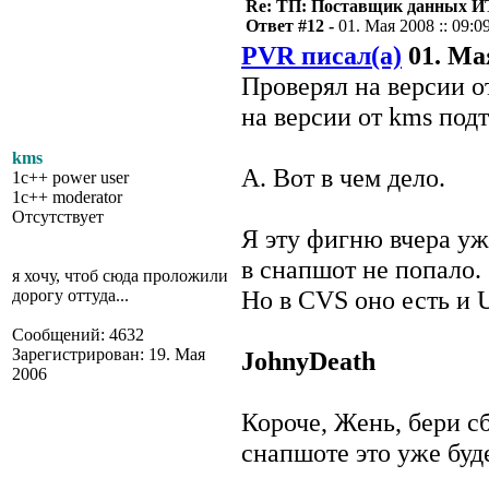
Re: ТП: Поставщик данных И
Ответ #12 -
01. Мая 2008 :: 09:0
PVR писал(а)
01. Мая
Проверял на версии о
на версии от kms под
kms
А. Вот в чем дело.
1c++ power user
1c++ moderator
Отсутствует
Я эту фигню вчера уже
в снапшот не попало.
я хочу, чтоб сюда проложили
Но в CVS оно есть и 
дорогу оттуда...
Сообщений: 4632
Зарегистрирован: 19. Мая
JohnyDeath
2006
Короче, Жень, бери с
снапшоте это уже буд