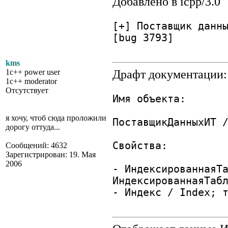
Добавлено в icpp/3.0
[+] Поставщик данн
[bug 3793]
kms
Драфт документации:
1c++ power user
1c++ moderator
Отсутствует
Имя объекта:
я хочу, чтоб сюда проложили
ПоставщикДанныхИТ 
дорогу оттуда...
Свойства:
Сообщений: 4632
Зарегистрирован: 19. Мая
2006
- ИндексированнаяТ
ИндексированнаяТаб
- Индекс / Index; 