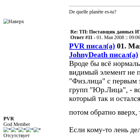
De quelle planète es-tu?
Re: ТП: Поставщик данных И
Ответ #11 -
01. Мая 2008 :: 09:0
PVR писал(а)
01. Мая
JohnyDeath писал(а)
Вроде бы всё нормал
видимый элемент не п
"Физ.лица" с первым 
групп "Юр.Лица", - в
который так и остался
потом обратно вверх, 
PVR
God Member
Если кому-то лень дел
Отсутствует