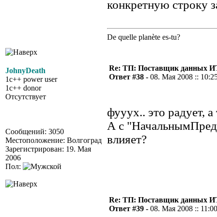
конкретную строку за
De quelle planète es-tu?
Re: ТП: Поставщик данных И
JohnyDeath
Ответ #38 -
08. Мая 2008 :: 10:2
1c++ power user
1c++ donor
Отсутствует
фууух.. это радует, а
А с "НачальнымПредс
Сообщений: 3050
влияет?
Местоположение: Волгоград
Зарегистрирован: 19. Мая
2006
Пол:
Re: ТП: Поставщик данных И
Ответ #39 -
08. Мая 2008 :: 11:0