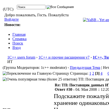
(UTC)
Добро пожаловать, Гость. Пожалуйста
Войдите
Новости:
Главная
Справка
Поиск
Вход
1С++ users forum
›
1С++ и прочие расширения v7
›
1С++, Tu
ИТ
(Группа Модераторов: 1c++ moderator)
‹
Предыдущая Тема
| Не
Страницы:
1
2
[3]
4
ТП: Поставщик дан
Re: ТП: Поставщик данных И
Ответ #30 -
04. Мая 2008 :: 12:2
Подскажите пожалуйс
хранение одинаковых