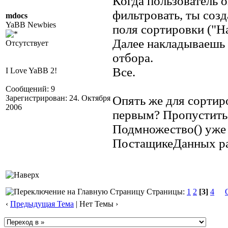
Когда пользователь о
фильтровать, ты соз
mdocs
YaBB Newbies
поля сортировки ("Н
Далее накладываешь
Отсутствует
отбора.
Все.
I Love YaBB 2!
Сообщений: 9
Зарегистрирован: 24. Октября
Опять же для сортир
2006
первым? Пропустить
Подмножество() уже 
ПостащикеДанных р
Страницы:
1
2
[3]
4
‹
Предыдущая Тема
| Нет Темы ›