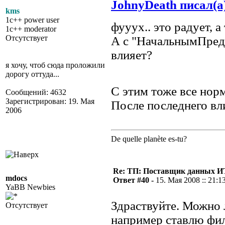
JohnyDeath писал(а
kms
1c++ power user
фууух.. это радует, а
1c++ moderator
Отсутствует
А с "НачальнымПредс
влияет?
я хочу, чтоб сюда проложили
дорогу оттуда...
С этим тоже все нор
Сообщений: 4632
Зарегистрирован: 19. Мая
После последнего вл
2006
De quelle planète es-tu?
Re: ТП: Поставщик данных И
mdocs
Ответ #40 -
15. Мая 2008 :: 21:1
YaBB Newbies
Здраствуйте. Можно л
Отсутствует
например ставлю филь