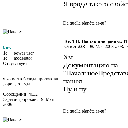
Я вроде такого свойс
De quelle planète es-tu?
Re: ТП: Поставщик данных И
Ответ #33 -
08. Мая 2008 :: 08:1
kms
1c++ power user
Хм.
1c++ moderator
Отсутствует
Документацию на
"НачальноеПредстав
я хочу, чтоб сюда проложили
нашел.
дорогу оттуда...
Ну и ну.
Сообщений: 4632
Зарегистрирован: 19. Мая
2006
De quelle planète es-tu?