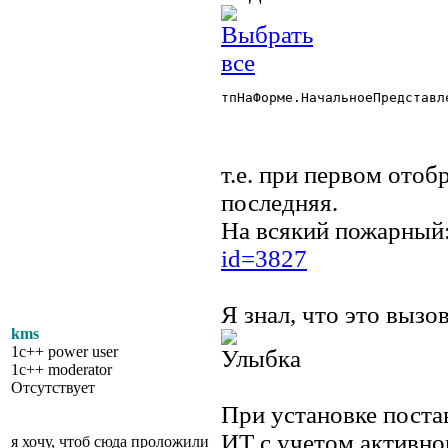
тпНаФорме.НачальноеПредставле
т.е. при первом отоб
последняя.
На всякий пожарный
id=3827
Я знал, что это вызов
kms
1c++ power user
1c++ moderator
Отсутствует
При установке пост
ИТ с учетом активно
я хочу, чтоб сюда проложили