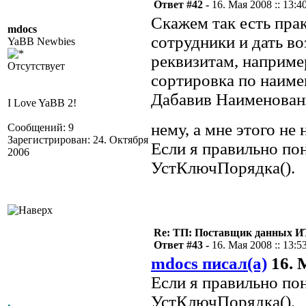
Ответ #42 -
16. Мая 2008 :: 13:4
Скажем так есть прак
mdocs
сотрудники и дать в
YaBB Newbies
реквизитам, например
Отсутствует
сортировка по наиме
Дабавив Наименовани
I Love YaBB 2!
нему, а мне этого не
Сообщений: 9
Зарегистрирован: 24. Октября
Если я правильно по
2006
УстКлючПорядка().
Re: ТП: Поставщик данных И
Ответ #43 -
16. Мая 2008 :: 13:5
mdocs писал(а)
16. М
Если я правильно по
УстКлючПорядка().