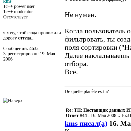
kms
1c++ power user
1c++ moderator
Не нужен.
Отсутствует
Когда пользователь о
я хочу, чтоб сюда проложили
фильтровать, ты соз
дорогу оттуда...
поля сортировки ("Н
Сообщений: 4632
Зарегистрирован: 19. Мая
Далее накладываешь
2006
отбора.
Все.
De quelle planète es-tu?
Re: ТП: Поставщик данных И
Ответ #44 -
16. Мая 2008 :: 16:3
kms писал(а)
16. Мая