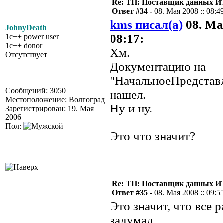
Re: ТП: Поставщик данных И
Ответ #34 -
08. Мая 2008 :: 08:4
kms писал(а)
08. Ма
JohnyDeath
08:17:
1c++ power user
1c++ donor
Хм.
Отсутствует
Документацию на
"НачальноеПредстав
Сообщений: 3050
нашел.
Местоположение: Волгоград
Ну и ну.
Зарегистрирован: 19. Мая
2006
Пол:
Это что значит?
Re: ТП: Поставщик данных И
Ответ #35 -
08. Мая 2008 :: 09:5
Это значит, что все р
задумал.