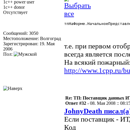
1c++ power user
1c++ donor
Отсутствует
тпНаФорме.НачальноеПредставле
Сообщений: 3050
Местоположение: Волгоград
Зарегистрирован: 19. Мая
т.е. при первом ото
2006
всегда является посл
Пол:
На всякий пожарный
http://www.1cpp.ru/b
Re: ТП: Поставщик данных И
Ответ #32 -
08. Мая 2008 :: 08:1
JohnyDeath писал(а
Если поставщик - ИТ,
Код