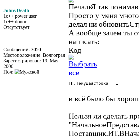
Я так понимаю 
JohnyDeath
Просто у меня много 
1c++ power user
1c++ donor
делал ни обновитьСт
Отсутствует
А вообще зачем ты о
написать:
Код
Сообщений: 3050
Местоположение: Волгоград
Зарегистрирован: 19. Мая
2006
Пол:
ТП.ТекущаяСтрока = 1 

и всё было бы хорошо
Нельзя ли сделать пр
"НачальноеПредставл
Поставщик.ИТ.ВНачал