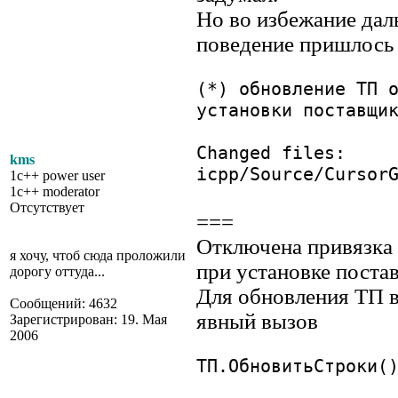
Но во избежание дал
поведение пришлось 
(*) обновление ТП 
установки поставщи
Changed files:
kms
icpp/Source/Cursor
1c++ power user
1c++ moderator
Отсутствует
===
Отключена привязка 
я хочу, чтоб сюда проложили
при установке поста
дорогу оттуда...
Для обновления ТП в
Сообщений: 4632
явный вызов
Зарегистрирован: 19. Мая
2006
ТП.ОбновитьСтроки(