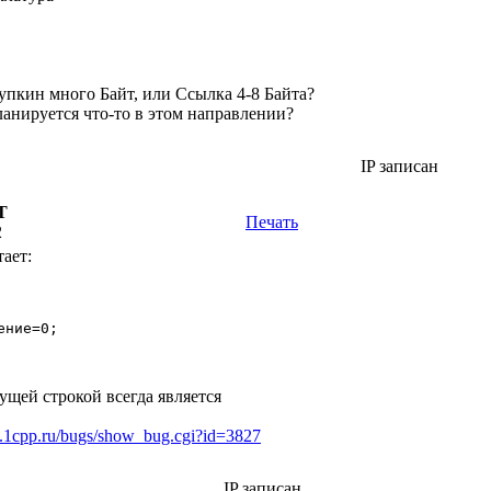
пкин много Байт, или Ссылка 4-8 Байта?
ланируется что-то в этом направлении?
IP записан
Т
Печать
2
тает:
ние=0; 

ущей строкой всегда является
.1cpp.ru/bugs/show_bug.cgi?id=3827
IP записан