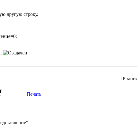
ую другую строку.
ение=0;
л.
IP запи
Т
Печать
7
едставление"