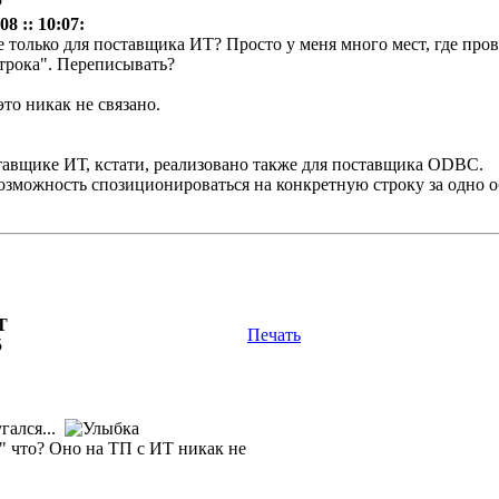
8 :: 10:07:
е только для поставщика ИТ? Просто у меня много мест, где пров
трока". Переписывать?
то никак не связано.
ставщике ИТ, кстати, реализовано также для поставщика ODBC.
возможность спозиционироваться на конкретную строку за одно об
Т
Печать
5
угался...
 что? Оно на ТП с ИТ никак не