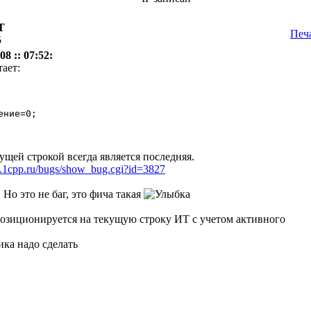
Т
Печ
5
8 :: 07:52:
тает:
ние=0; 

ущей строкой всегда является последняя.
.1cpp.ru/bugs/show_bug.cgi?id=3827
 Но это не баг, это фича такая
озиционируется на текущую строку ИТ с учетом активного
ка надо сделать