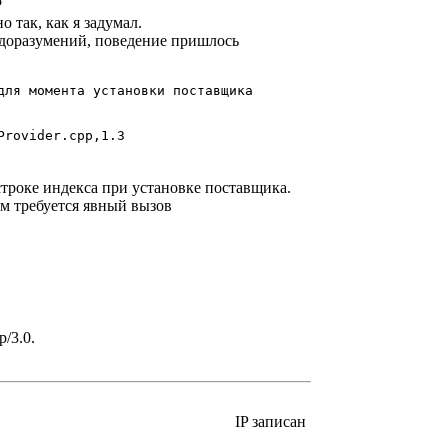
5
о так, как я задумал.
доразумений, поведение пришлось
для момента установки поставщика
Provider.cpp,1.3
троке индекса при установке поставщика.
м требуется явный вызов
/3.0.
IP записан