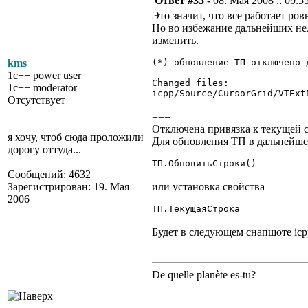
Ответ #35 -
08. Мая 2008 :: 09:5
Это значит, что все работает ровн
Но во избежание дальнейших не
изменить.
kms
(*) обновление ТП отключено 
1c++ power user
Changed files:
1c++ moderator
icpp/Source/CursorGrid/VTExt
Отсутствует
===
Отключена привязка к текущей с
я хочу, чтоб сюда проложили
Для обновления ТП в дальнейше
дорогу оттуда...
ТП.ОбновитьСтроки()
Сообщений: 4632
Зарегистрирован: 19. Мая
или установка свойства
2006
ТП.ТекущаяСтрока
Будет в следующем снапшоте icpp
De quelle planète es-tu?