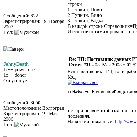
строки
1 Пупкин, Пиво
2 Пупкин, Вино
Сообщений: 622
3 Пупкин, Водка
Зарегистрирован: 19. Ноября
В каждой строке Справочник=Пу
2007
И если не оптимизировано, то п
Пол:
Re: ТП: Поставщик данных И
JohnyDeath
Ответ #31 -
08. Мая 2008 :: 07:5
1c++ power user
Если поставщик - ИТ, то не рабо
1c++ donor
Код
Отсутствует
тпНаФорме.НачальноеПредставле
Сообщений: 3050
Местоположение: Волгоград
т.е. при первом отображении тек
Зарегистрирован: 19. Мая
последняя.
2006
На всякий пожарный:
http://www
Пол: