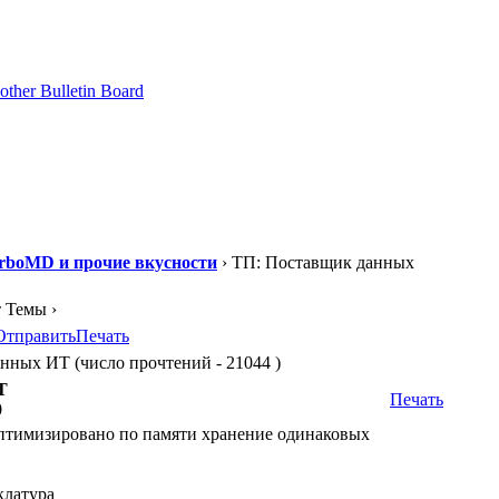
rboMD и прочие вкусности
› ТП: Поставщик данных
т Темы ›
Отправить
Печать
ных ИТ (число прочтений - 21044 )
Т
Печать
0
птимизировано по памяти хранение одинаковых
клатура