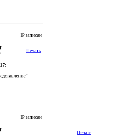
IP записан
Т
Печать
9
17:
едставление"
IP записан
Т
Печать