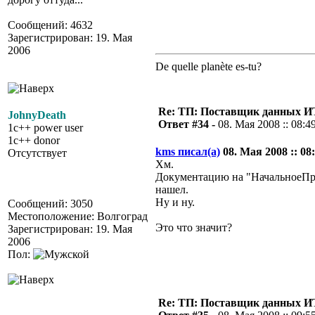
Сообщений: 4632
Зарегистрирован: 19. Мая
2006
De quelle planète es-tu?
Re: ТП: Поставщик данных И
JohnyDeath
Ответ #34 -
08. Мая 2008 :: 08:4
1c++ power user
1c++ donor
kms писал(а)
08. Мая 2008 :: 08:
Отсутствует
Хм.
Документацию на "НачальноеПр
нашел.
Ну и ну.
Сообщений: 3050
Местоположение: Волгоград
Это что значит?
Зарегистрирован: 19. Мая
2006
Пол:
Re: ТП: Поставщик данных И