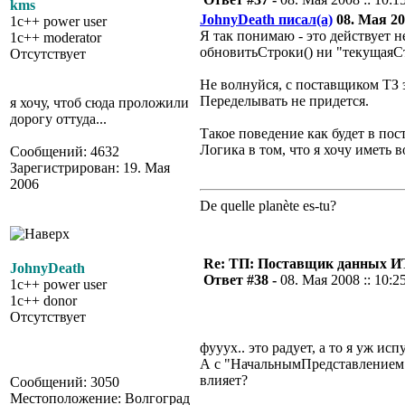
kms
JohnyDeath писал(а)
08. Мая 200
1c++ power user
Я так понимаю - это действует н
1c++ moderator
обновитьСтроки() ни "текущаяС
Отсутствует
Не волнуйся, с поставщиком ТЗ э
Переделывать не придется.
я хочу, чтоб сюда проложили
дорогу оттуда...
Такое поведение как будет в по
Логика в том, что я хочу иметь 
Сообщений: 4632
Зарегистрирован: 19. Мая
2006
De quelle planète es-tu?
Re: ТП: Поставщик данных И
JohnyDeath
Ответ #38 -
08. Мая 2008 :: 10:2
1c++ power user
1c++ donor
Отсутствует
фууух.. это радует, а то я уж исп
А с "НачальнымПредставлением"
влияет?
Сообщений: 3050
Местоположение: Волгоград