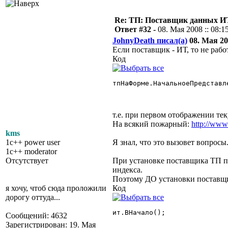
Re: ТП: Поставщик данных И
Ответ #32 -
08. Мая 2008 :: 08:1
JohnyDeath писал(а)
08. Мая 200
Если поставщик - ИТ, то не рабо
Код
тпНаФорме.НачальноеПредставле
т.е. при первом отображении тек
На всякий пожарный:
http://www
kms
1c++ power user
Я знал, что это вызовет вопросы.
1c++ moderator
Отсутствует
При установке поставщика ТП п
индекса.
Поэтому ДО установки поставщи
я хочу, чтоб сюда проложили
Код
дорогу оттуда...
ит.ВНачало();

Сообщений: 4632
Зарегистрирован: 19. Мая