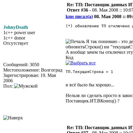
Re: ТП: Поставщик данных И
Ответ #36 -
08. Мая 2008 :: 10:0
kms писал(а)
08. Мая 2008 :: 09:
(*) обновление ТП отключено 
JohnyDeath
1c++ power user
1c++ donor
Я так понимаю - это де
Отсутствует
обновитьСтроки() ни "текущаяС
А вообще зачем ты отключил эту
Код
Сообщений: 3050
Местоположение: Волгоград
ТП.ТекущаяСтрока = 1 

Зарегистрирован: 19. Мая
2006
и всё было бы хорошо...
Пол:
Нельзя ли сделать просто в зав
Поставщик.ИТ.ВКонец() ?
Re: ТП: Поставщик данных И
Ответ #37 -
08. Мая 2008 :: 10:1