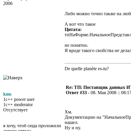
2006
Либо можно точно также на люб
А вот что такое
Цитата:
тпНаФорме.НачальноеПредставл
не понятно.
Я вроде такого свойства не дела
De quelle planète es-tu?
Re: ТП: Поставщик данных И
Ответ #33 -
08. Мая 2008 :: 08:1
kms
1c++ power user
1c++ moderator
Отсутствует
Хм.
Документацию на "НачальноеПр
нашел.
я хочу, чтоб сюда проложили
Ну и ну.
дорогу оттуда...