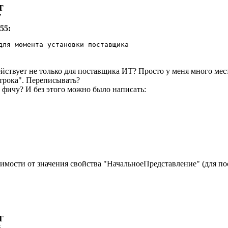
Т
7
55:
для момента установки поставщика
йствует не только для поставщика ИТ? Просто у меня много мест,
трока". Переписывать?
 фичу? И без этого можно было написать:
исимости от значения свойства "НачальноеПредставление" (для п
Т
5