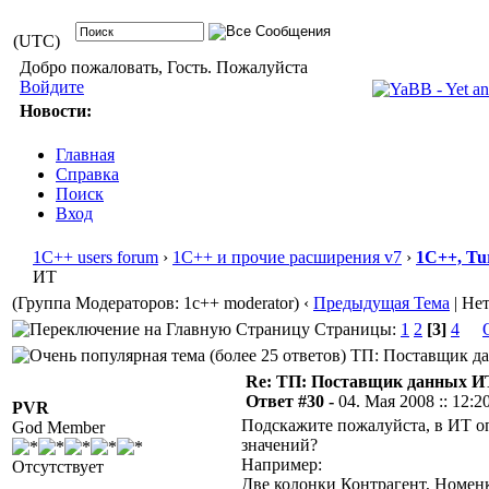
(UTC)
Добро пожаловать, Гость. Пожалуйста
Войдите
Новости:
Главная
Справка
Поиск
Вход
1С++ users forum
›
1С++ и прочие расширения v7
›
1С++, Tu
ИТ
(Группа Модераторов: 1c++ moderator)
‹
Предыдущая Тема
| Не
Страницы:
1
2
[3]
4
ТП: Поставщик дан
Re: ТП: Поставщик данных И
Ответ #30 -
04. Мая 2008 :: 12:2
PVR
Подскажите пожалуйста, в ИТ о
God Member
значений?
Например:
Отсутствует
Две колонки Контрагент, Номен