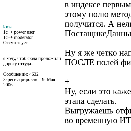
в индексе первым
этому полю мето
получится. А нел
kms
ПостащикеДанных
1c++ power user
1c++ moderator
Отсутствует
Ну я же четко на
я хочу, чтоб сюда проложили
ПОСЛЕ полей фи
дорогу оттуда...
Сообщений: 4632
Зарегистрирован: 19. Мая
+
2006
Ну, если это каж
этапа сделать.
Выгружаешь отфи
во временную ИТЗ