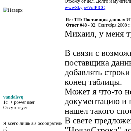
Отхожу от дел. Долго и мучител
www
Skype/VoIP
ICQ
Re: ТП: Поставщик данных И
Ответ #48 -
02. Сентября 2008 ::
Михаил, у меня ту
В связи с возмож
поставщика данны
добавлять строки 
конец таблицы.
Может я что-то н
vandalsvq
документацию и 
1c++ power user
Отсутствует
нашел такого спо
В свете предложе
Я всего лишь als-особиратель
"НоваяСтрока" д
;-)