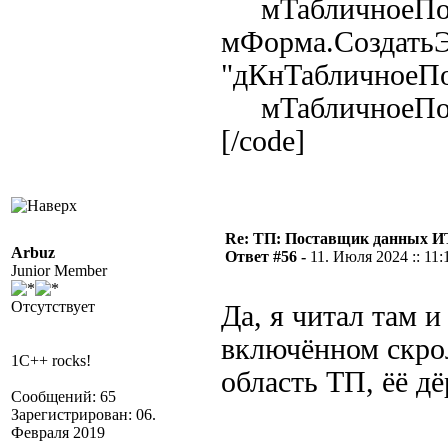
мТабличноеПо
мФорма.СоздатьЭ
"дКнТабличноеПо
мТабличноеПоле
[/code]
Re: ТП: Поставщик данных И
Arbuz
Ответ #56 -
11. Июля 2024 :: 11:
Junior Member
Отсутствует
Да, я читал там 
включённом скрол
1C++ rocks!
область ТП, ёё дё
Сообщений: 65
Зарегистрирован: 06.
Февраля 2019