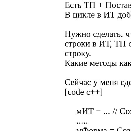
Есть ТП + Пост
В цикле в ИТ доб
Нужно сделать, ч
строки в ИТ, ТП 
строку.
Какие методы как
Сейчас у меня сде
[code c++]
мИТ = ... // Со
.....
мФорма = Созда