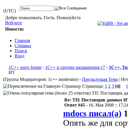
(UTC)
Добро пожаловать, Гость. Пожалуйста
Войдите
Новости:
Главная
Справка
Поиск
Вход
1С++ users forum
›
1С++ и прочие расширения v7
›
1С++, Tu
ИТ
(Группа Модераторов: 1c++ moderator)
‹
Предыдущая Тема
| Не
Страницы:
1
2
3
[4]
ТП: Поставщик дан
Re: ТП: Поставщик данных И
Ответ #45 -
16. Мая 2008 :: 17:2
mdocs писал(а)
1
Опять же для со