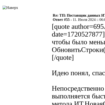
Re: ТП: Поставщик данных И
Ответ #55 -
11. Июля 2024 :: 06:
[quote author=6
date=1720527877]
чтобы было меньш
ОбновитьСтроки()
[/quote]
Идею понял, спас
Непосредственно 
выполняется быст
метода ИТ.НоваяС