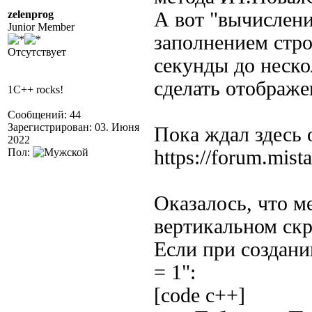
zelenprog
А вот "вычислен
Junior Member
заполнением стр
Отсутствует
секунды до неск
сделать отображе
1C++ rocks!
Сообщений: 44
Зарегистрирован: 03. Июня
Пока ждал здесь 
2022
Пол:
https://forum.mist
Оказалось, что 
вертикальном скр
Если при создани
= 1":
[code c++]