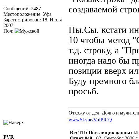
создаваемой стро
Сообщений: 2487
Местоположение: Уфа
Зарегистрирован: 18. Июля
2007
Пы.Сы. кстати и
Пол:
10 чтобы метод "
т.д. строку, а "Пр
иногда надо бы п
позиции вверх ил
Буду премного бл
просьб.
Отхожу от дел. Долго и мучител
www
Skype/VoIP
ICQ
Re: ТП: Поставщик данных И
PVR
Ответ #49 -
02. Сентября 2008 ::