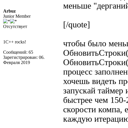
меньше "дергани
Arbuz
Junior Member
[/quote]
Отсутствует
чтобы было меньш
1C++ rocks!
ОбновитьСтроки()
Сообщений: 65
Зарегистрирован: 06.
ОбновитьСтроки()
Февраля 2019
процесс заполнен
хочешь видеть пр
запускай таймер 
быстрее чем 150-
скорости компа, e
каждую итерацию