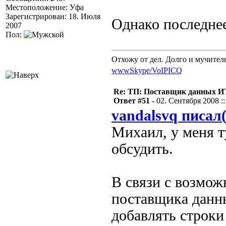
Местоположение: Уфа
Зарегистрирован: 18. Июля
Однако последне
2007
Пол:
Отхожу от дел. Долго и мучител
www
Skype/VoIP
ICQ
Re: ТП: Поставщик данных И
Ответ #51 -
02. Сентября 2008 ::
vandalsvq писал(
Михаил, у меня ту
обсудить.
В связи с возмож
поставщика данны
добавлять строки 