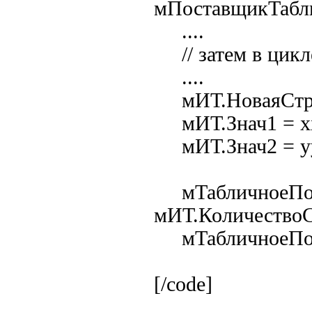
мПоставщикТабл
....
// затем в цикл
....
мИТ.НоваяСтро
мИТ.Знач1 = х
мИТ.Знач2 = у
мТабличноеПол
мИТ.КоличествоС
мТабличноеПоле
[/code]