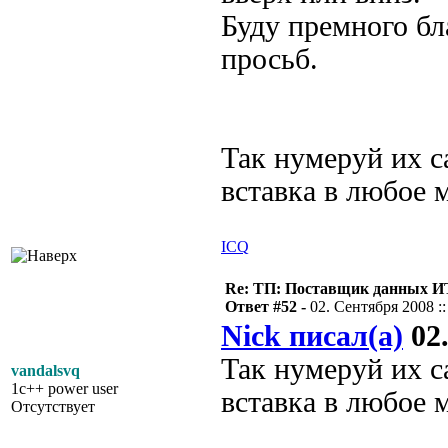
Буду премного бл
просьб.
Так нумеруй их с
вставка в любое 
ICQ
Re: ТП: Поставщик данных И
Ответ #52 -
02. Сентября 2008 ::
Nick писал(а)
02.
Так нумеруй их с
vandalsvq
1c++ power user
вставка в любое 
Отсутствует