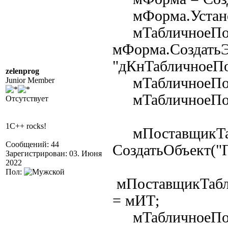
мФорма.Устано
мТабличноеПо
мФорма.СоздатьЭ
"дКнТабличноеПо
zelenprog
мТабличноеПоле
Junior Member
мТабличноеПоле
Отсутствует
1C++ rocks!
мПоставщикТаб
Сообщений: 44
СоздатьОбъект(
Зарегистрирован: 03. Июня
2022
Пол:
мПоставщикТабл
= мИТ;
мТабличноеПол