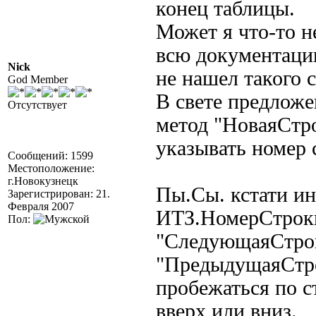
конец таблицы.
Может я что-то н
всю документаци
Nick
не нашел такого 
God Member
В свете предложе
Отсутствует
метод "НоваяСтр
указывать номер 
Сообщений: 1599
Местоположение:
г.Новокузнецк
Пы.Сы. кстати ин
Зарегистрирован: 21.
Февраля 2007
ИТЗ.НомерСтроки
Пол:
"СледующаяСтрока
"ПредыдущаяСтрока
пробежаться по с
вверх или вниз.