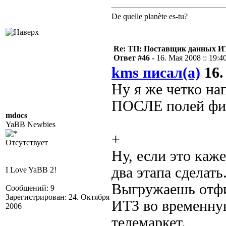
De quelle planète es-tu?
Re: ТП: Поставщик данных И
Ответ #46 -
16. Мая 2008 :: 19:4
kms писал(а)
16.
Ну я же четко на
ПОСЛЕ полей фи
mdocs
YaBB Newbies
+
Отсутствует
Ну, если это каж
два этапа сделать
I Love YaBB 2!
Выгружаешь отфи
Сообщений: 9
Зарегистрирован: 24. Октября
ИТЗ во временную
2006
телемаркет.