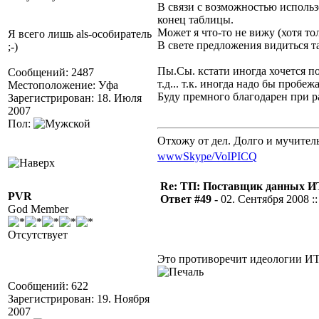
В связи с возможностью использ
конец таблицы.
Может я что-то не вижу (хотя т
Я всего лишь als-особиратель
В свете предложения видиться т
;-)
Пы.Сы. кстати иногда хочется п
Сообщений: 2487
т.д... т.к. иногда надо бы пробе
Местоположение: Уфа
Буду премного благодарен при р
Зарегистрирован: 18. Июля
2007
Пол:
Отхожу от дел. Долго и мучител
www
Skype/VoIP
ICQ
Re: ТП: Поставщик данных И
PVR
Ответ #49 -
02. Сентября 2008 ::
God Member
Отсутствует
Это противоречит идеологии ИТ,
Сообщений: 622
Зарегистрирован: 19. Ноября
2007