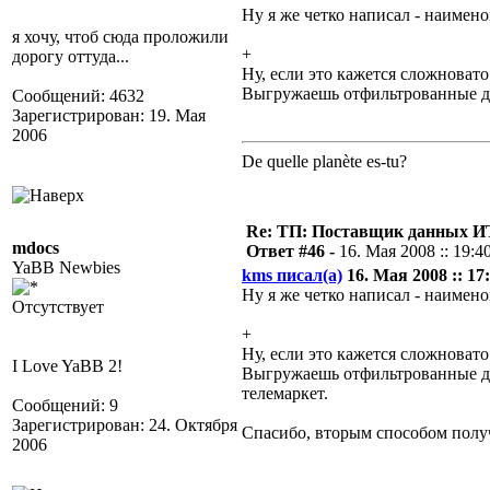
Ну я же четко написал - наиме
я хочу, чтоб сюда проложили
+
дорогу оттуда...
Ну, если это кажется сложновато
Выгружаешь отфильтрованные да
Сообщений: 4632
Зарегистрирован: 19. Мая
2006
De quelle planète es-tu?
Re: ТП: Поставщик данных И
mdocs
Ответ #46 -
16. Мая 2008 :: 19:4
YaBB Newbies
kms писал(а)
16. Мая 2008 :: 17:
Ну я же четко написал - наиме
Отсутствует
+
Ну, если это кажется сложновато
I Love YaBB 2!
Выгружаешь отфильтрованные да
телемаркет.
Сообщений: 9
Зарегистрирован: 24. Октября
Спасибо, вторым способом полу
2006