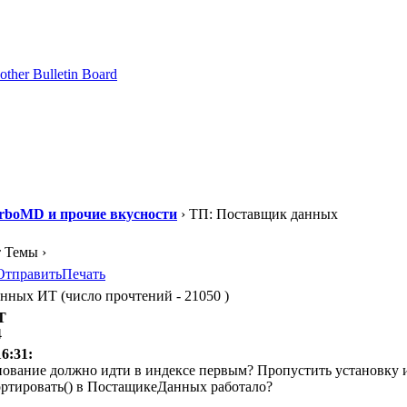
rboMD и прочие вкусности
› ТП: Поставщик данных
т Темы ›
Отправить
Печать
ных ИТ (число прочтений - 21050 )
Т
4
16:31:
нование должно идти в индексе первым? Пропустить установку 
ортировать() в ПостащикеДанных работало?