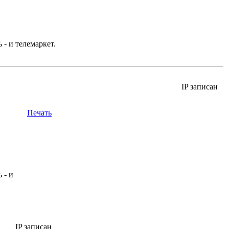
- и телемаркет.
IP записан
Печать
 - и
IP записан