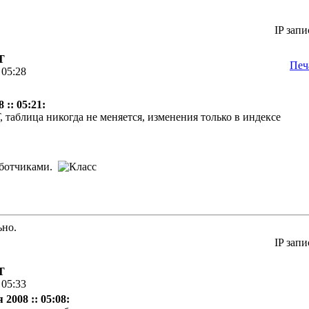
IP запи
Т
Печ
 05:28
 :: 05:21:
 таблица никогда не меняется, изменения только в индексе
работчиками.
ьно.
IP запи
Т
 05:33
2008 :: 05:08: