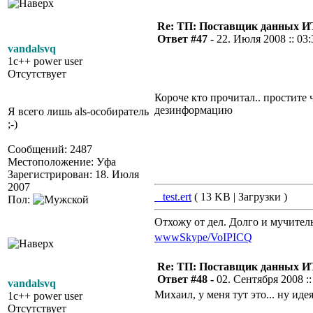
Re: ТП: Поставщик данных И
Ответ #47 -
22. Июля 2008 :: 03:
vandalsvq
1c++ power user
Отсутствует
Короче кто прочитал.. простите 
дезинформацию
Я всего лишь als-особиратель
;-)
Сообщений: 2487
Местоположение: Уфа
Зарегистрирован: 18. Июля
2007
_test.ert
( 13 KB | Загрузки )
Пол:
Отхожу от дел. Долго и мучител
www
Skype/VoIP
ICQ
Re: ТП: Поставщик данных И
Ответ #48 -
02. Сентября 2008 ::
vandalsvq
Михаил, у меня тут это... ну идея
1c++ power user
Отсутствует