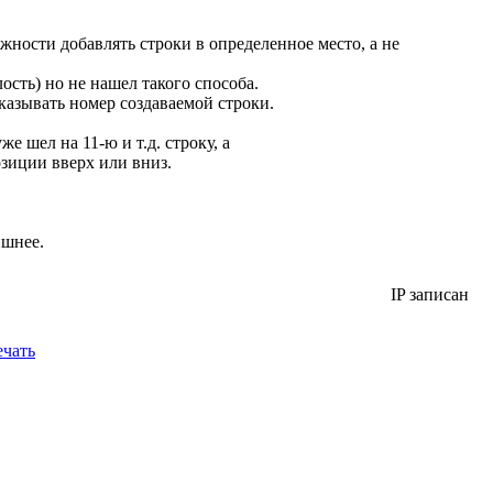
жности добавлять строки в определенное место, а не
ость) но не нашел такого способа.
казывать номер создаваемой строки.
 шел на 11-ю и т.д. строку, а
озиции вверх или вниз.
ишнее.
IP записан
чать