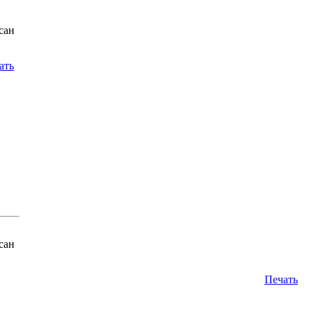
сан
ать
сан
Печать