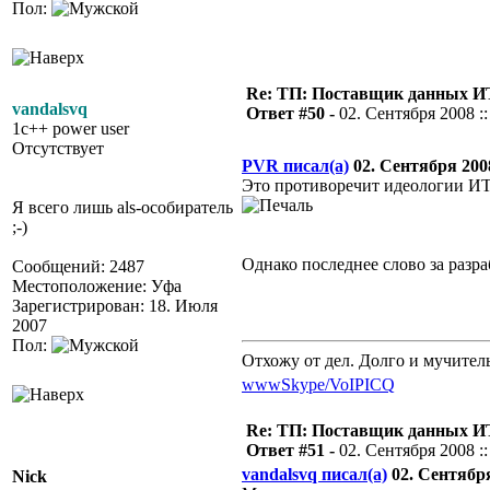
Пол:
Re: ТП: Поставщик данных И
vandalsvq
Ответ #50 -
02. Сентября 2008 ::
1c++ power user
Отсутствует
PVR писал(а)
02. Сентября 2008
Это противоречит идеологии ИТ,
Я всего лишь als-особиратель
;-)
Однако последнее слово за раз
Сообщений: 2487
Местоположение: Уфа
Зарегистрирован: 18. Июля
2007
Пол:
Отхожу от дел. Долго и мучител
www
Skype/VoIP
ICQ
Re: ТП: Поставщик данных И
Ответ #51 -
02. Сентября 2008 ::
vandalsvq писал(а)
02. Сентября 
Nick