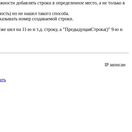
ности добавлять строки в определенное место, а не только в
ость) но не нашел такого способа.
казывать номер создаваемой строки.
е шел на 11-ю и т.д. строку, а "ПредыдущаяСтрока()" 9-ю и
IP записан
ать