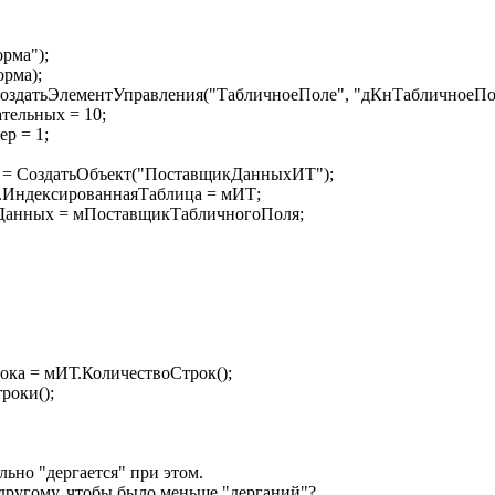
рма");
рма);
датьЭлементУправления("ТабличноеПоле", "дКнТабличноеПол
ельных = 10;
р = 1;
 СоздатьОбъект("ПоставщикДанныхИТ");
ндексированнаяТаблица = мИТ;
нных = мПоставщикТабличногоПоля;
а = мИТ.КоличествоСтрок();
оки();
льно "дергается" при этом.
 другому, чтобы было меньше "дерганий"?