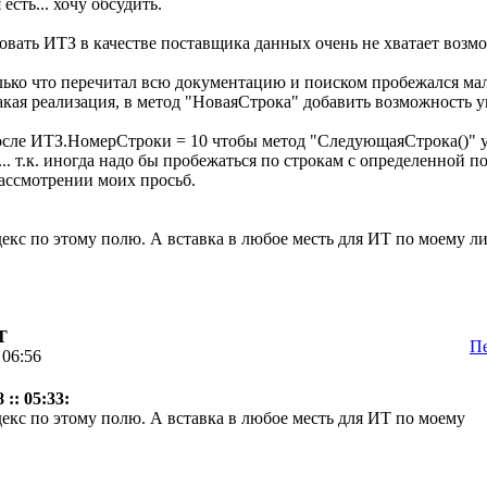
 есть... хочу обсудить.
овать ИТЗ в качестве поставщика данных очень не хватает возмо
олько что перечитал всю документацию и поиском пробежался мал
акая реализация, в метод "НоваяСтрока" добавить возможность у
осле ИТЗ.НомерСтроки = 10 чтобы метод "СледующаяСтрока()" уже
.. т.к. иногда надо бы пробежаться по строкам с определенной п
ассмотрении моих просьб.
декс по этому полю. А вставка в любое месть для ИТ по моему л
Т
Пе
 06:56
:: 05:33:
декс по этому полю. А вставка в любое месть для ИТ по моему