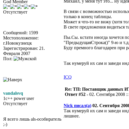
Михаил, у меня тут это... ну идея
God Member
В связи с возможностью использ
Отсутствует
только в конец таблицы.
Может я что-то не вижу (хотя т
В свете предложения видиться т
Сообщений: 1599
Пы.Сы. кстати иногда хочется п
Местоположение:
"ПредыдущаяСтрока()" 9-ю и т.д.
г.Новокузнецк
Буду премного благодарен при р
Зарегистрирован: 21.
Февраля 2007
Пол:
Так нумеруй их сам и заведи ин
ICQ
Re: ТП: Поставщик данных И
vandalsvq
Ответ #52 -
02. Сентября 2008 ::
1c++ power user
Отсутствует
Nick писал(а)
02. Сентября 2008 
Так нумеруй их сам и заведи ин
лишнее.
Я всего лишь als-особиратель
;-)