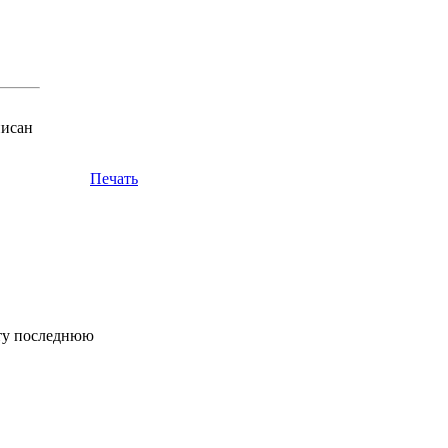
писан
Печать
эту последнюю