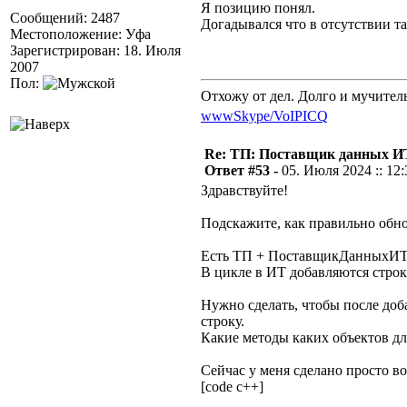
Я позицию понял.
Сообщений: 2487
Догадывался что в отсутствии 
Местоположение: Уфа
Зарегистрирован: 18. Июля
2007
Пол:
Отхожу от дел. Долго и мучител
www
Skype/VoIP
ICQ
Re: ТП: Поставщик данных И
Ответ #53 -
05. Июля 2024 :: 12:
Здравствуйте!
Подскажите, как правильно обн
Есть ТП + ПоставщикДанныхИТ
В цикле в ИТ добавляются строк
Нужно сделать, чтобы после доб
строку.
Какие методы каких объектов дл
Сейчас у меня сделано просто во
[code c++]