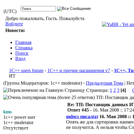
(UTC)
Добро пожаловать, Гость. Пожалуйста
Войдите
Новости:
Главная
Справка
Поиск
Вход
1С++ users forum
›
1С++ и прочие расширения v7
›
1С++, Tu
ИТ
(Группа Модераторов: 1c++ moderator)
‹
Предыдущая Тема
| Не
Страницы:
1
2
3
[4]
ТП: Поставщик дан
Re: ТП: Поставщик данных И
Ответ #45 -
16. Мая 2008 :: 17:2
kms
mdocs писал(а)
16. Мая 2008 :: 
1c++ power user
Опять же для сортировки наиме
1c++ moderator
не получится. А нельзя чтобы С
Отсутствует