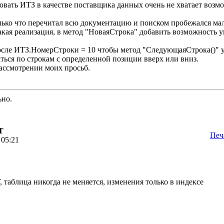
овать ИТЗ в качестве поставщика данных очень не хватает возмож
олько что перечитал всю документацию и поиском пробежался мал
акая реализация, в метод "НоваяСтрока" добавить возможность у
осле ИТЗ.НомерСтроки = 10 чтобы метод "СледующаяСтрока()" уж
жаться по строкам с определенной позиции вверх или вниз.
ассмотрении моих просьб.
ьно.
Т
Печ
 05:21
 таблица никогда не меняется, изменения только в индексе