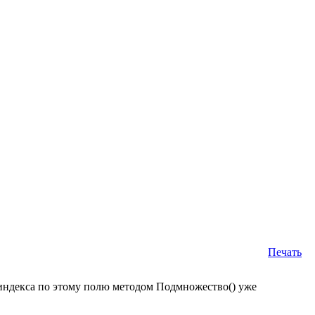
Печать
индекса по этому полю методом Подмножество() уже