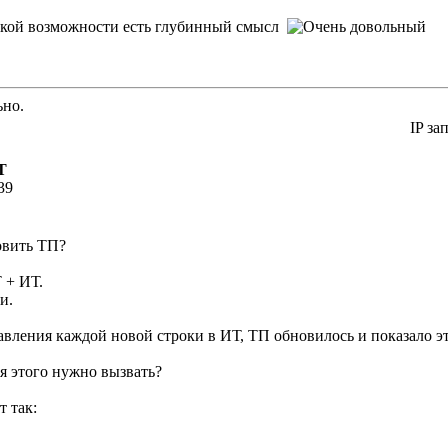
такой возможности есть глубинный смысл
ьно.
IP за
Т
39
овить ТП?
 + ИТ.
и.
авления каждой новой строки в ИТ, ТП обновилось и показало 
я этого нужно вызвать?
т так: