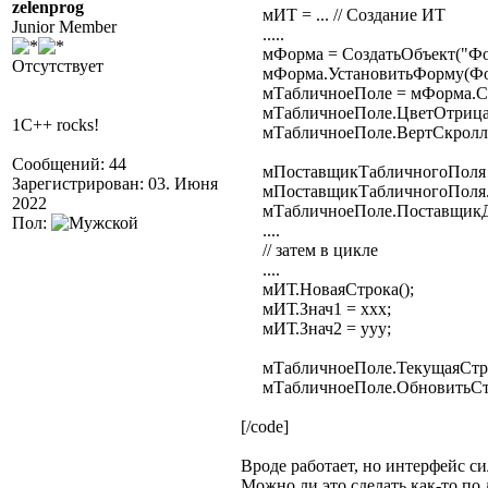
zelenprog
мИТ = ... // Создание ИТ
Junior Member
.....
мФорма = СоздатьОбъект("Фо
Отсутствует
мФорма.УстановитьФорму(Фо
мТабличноеПоле = мФорма.Соз
мТабличноеПоле.ЦветОтрицат
1C++ rocks!
мТабличноеПоле.ВертСкролле
Сообщений: 44
мПоставщикТабличногоПоля =
Зарегистрирован: 03. Июня
мПоставщикТабличногоПоля.И
2022
мТабличноеПоле.ПоставщикДа
Пол:
....
// затем в цикле
....
мИТ.НоваяСтрока();
мИТ.Знач1 = ххх;
мИТ.Знач2 = ууу;
мТабличноеПоле.ТекущаяСтрок
мТабличноеПоле.ОбновитьСтр
[/code]
Вроде работает, но интерфейс си
Можно ли это сделать как-то по