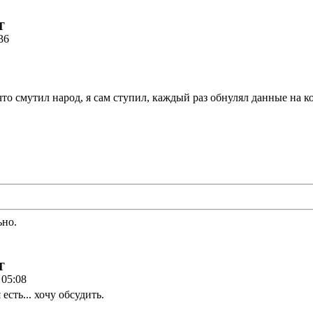
Т
36
что смутил народ, я сам ступил, каждый раз обнулял данные на 
ьно.
Т
 05:08
 есть... хочу обсудить.