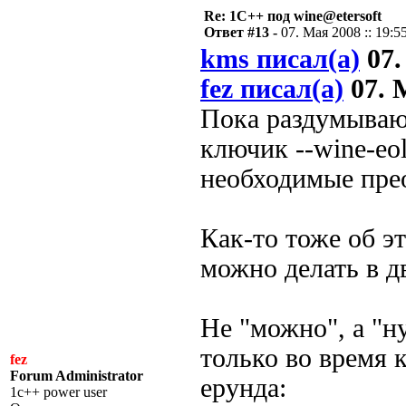
Re: 1С++ под wine@etersoft
Ответ #13 -
07. Мая 2008 :: 19:5
kms писал(а)
07.
fez писал(а)
07. М
Пока раздумываю 
ключик --wine-eol
необходимые прео
Как-то тоже об э
можно делать в д
Не "можно", а "н
только во время 
fez
Forum Administrator
ерунда:
1c++ power user