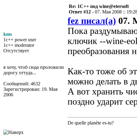
Re: 1С++ под wine@etersoft
Ответ #12 -
07. Мая 2008 :: 19:2
fez писал(а)
07. М
Пока раздумываю 
kms
ключик --wine-eo
1c++ power user
1c++ moderator
преобразования н
Отсутствует
я хочу, чтоб сюда проложили
Как-то тоже об э
дорогу оттуда...
можно делать в д
Сообщений: 4632
Зарегистрирован: 19. Мая
А вот хранить чи
2006
поздно ударит сер
De quelle planète es-tu?