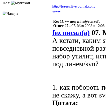
Пол:
http://fezeev.livejournal.com/
www
Re: 1С++ под wine@etersoft
Ответ #7 -
07. Мая 2008 :: 12:06
fez писал(а)
07. М
А кстати, каким 
повседневной ра
набор утилит, и
под линем/svn?
1. как побороть п
не скажу, а вот s
Цитата: