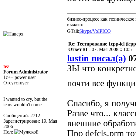
бизнес-процесс как техническое 
выжить
GTalk
Skype/VoIP
ICQ
Re: Тестирование 1cpp-icl (icpp
Ответ #1 -
07. Мая 2008 :: 10:51
lustin писал(а)
07
ЗЫ что конкретно
fez
Forum Administrator
1c++ power user
почти все функ
Отсутствует
I wanted to cry, but the
Спасибо, я получ
tears wouldn't come
Разве что... клас
Сообщений: 2712
Зарегистрирован: 19. Мая
внешние обработ
2006
Про defcls.prm то
Пол: