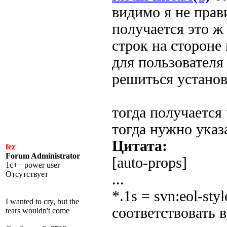
видимо я не прав
получается это ж
строк на стороне
для пользовател
решиться установк
тогда получается
тогда нужно указ
Цитата:
fez
Forum Administrator
[auto-props]
1c++ power user
Отсутствует
...
*.1s = svn:eol-s
I wanted to cry, but the
соответствовать 
tears wouldn't come