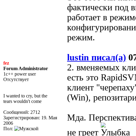
фактически под в
работает в режиме
конфигурировании
режим.
lustin писал(а)
07
fez
2. вменяемых клие
Forum Administrator
1c++ power user
есть это RapidS
Отсутствует
клиент "черепаху
(Win), репозитар
I wanted to cry, but the
tears wouldn't come
Сообщений: 2712
Мда. Перспектива
Зарегистрирован: 19. Мая
2006
Пол:
не греет