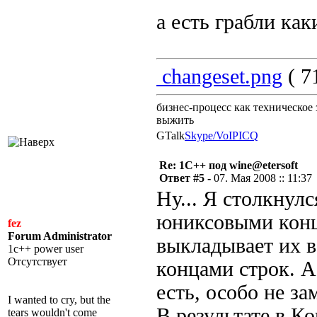
а есть грабли ка
changeset.png
( 7
бизнес-процесс как техническое 
выжить
GTalk
Skype/VoIP
ICQ
Re: 1С++ под wine@etersoft
Ответ #5 -
07. Мая 2008 :: 11:37
Ну... Я столкнулс
юниксовыми конц
fez
Forum Administrator
выкладывает их 
1c++ power user
Отсутствует
концами строк. А
есть, особо не за
I wanted to cry, but the
В результате в К
tears wouldn't come