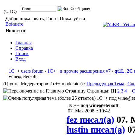
(UTC)
Добро пожаловать, Гость. Пожалуйста
Войдите
Новости:
Главная
Справка
Поиск
Вход
1С++ users forum
›
1С++ и прочие расширения v7
›
qt1L, 2C
wine@etersoft
(Группа Модераторов: 1c++ moderator)
‹
Предыдущая Тема
|
Сл
Страницы:
[1]
2
3
4
О
1С++ под wine@eter
1С++ под wine@etersoft
07. Мая 2008 :: 10:42
fez писал(а)
07. М
lustin писал(а)
07