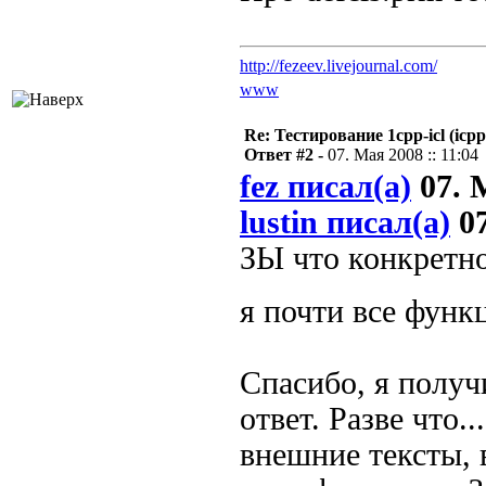
http://fezeev.livejournal.com/
www
Re: Тестирование 1cpp-icl (icpp
Ответ #2 -
07. Мая 2008 :: 11:04
fez писал(а)
07. М
lustin писал(а)
07
ЗЫ что конкретно
я почти все фун
Спасибо, я полу
ответ. Разве что.
внешние тексты,