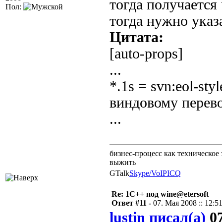
тогда получается
Пол:
тогда нужно указ
Цитата:
[auto-props]
...
*.1s = svn:eol-s
виндовому перево
...
бизнес-процесс как техническое 
выжить
GTalk
Skype/VoIP
ICQ
Re: 1С++ под wine@etersoft
Ответ #11 -
07. Мая 2008 :: 12:5
lustin писал(а)
07