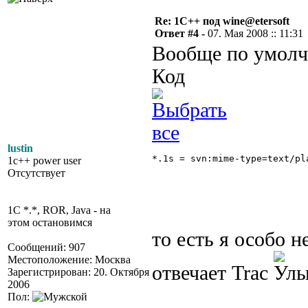
Re: 1С++ под wine@etersoft
Ответ #4 -
07. Мая 2008 :: 11:31
Вообще по умолч
Код
lustin
*.1s = svn:mime-type=text/pl
1c++ power user
Отсутствует
1C *.*, ROR, Java - на
этом остановимся
то есть я особо н
Сообщений: 907
Местоположение: Москва
отвечает Trac
Зарегистрирован: 20. Октября
2006
Пол: