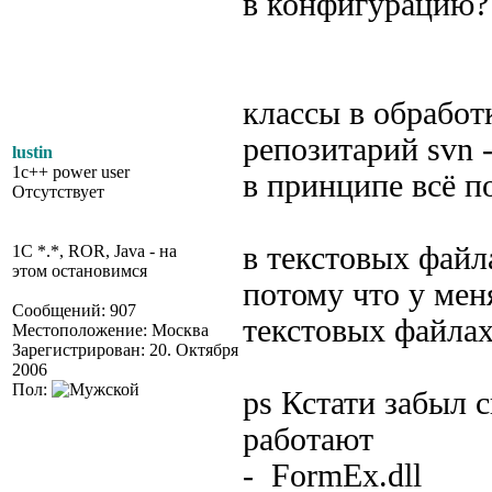
в конфигурацию? 
классы в обработ
репозитарий svn 
lustin
1c++ power user
в принципе всё п
Отсутствует
в текстовых файл
1C *.*, ROR, Java - на
этом остановимся
потому что у меня
Сообщений: 907
текстовых файла
Местоположение: Москва
Зарегистрирован: 20. Октября
2006
Пол:
ps Кстати забыл 
работают
- FormEx.dll