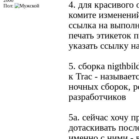
2006
4. для красивого 
Пол:
комите изменений
ссылка на выполн
печать этикеток 
указать ссылку н
5. сборка nigthbi
к Trac - называет
ночных сборок, р
разработчиков
5а. сейчас хочу 
дотаскивать посл
именно с ними - 