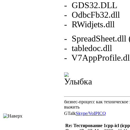
- GDS32.DLL
- OdbcFb32.dll
- RWidjets.dll
- SpreadSheet.dll
- tabledoc.dll
- V7AppProfile.dl
бизнес-процесс как техническое 
выжить
GTalk
Skype/VoIP
ICQ
Re: Тестирование 1cpp-icl (icpp