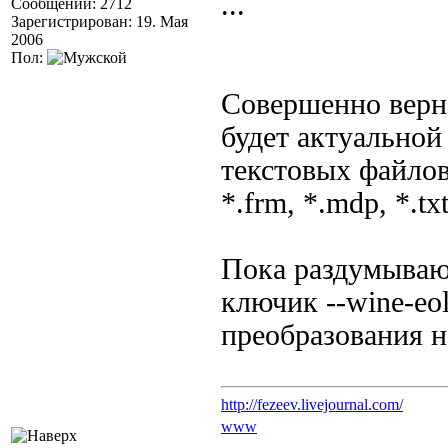
...
Сообщений: 2712
Зарегистрирован: 19. Мая
2006
Пол:
Совершенно верно
будет актуальной 
текстовых файлов
*.frm, *.mdp, *.tx
Пока раздумываю 
ключик --wine-eo
преобразования н
http://fezeev.livejournal.com/
www