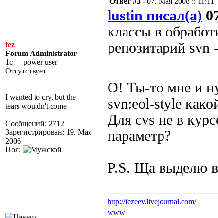
Ответ #3 -
07. Мая 2008 :: 11:11
lustin писал(а)
07
классы в обработ
репозитарий svn 
fez
Forum Administrator
1c++ power user
Отсутствует
О! Ты-то мне и 
I wanted to cry, but the
svn:eol-style как
tears wouldn't come
Для cvs не в кур
Сообщений: 2712
Зарегистрирован: 19. Мая
параметр?
2006
Пол:
P.S. Ща выделю в
http://fezeev.livejournal.com/
www