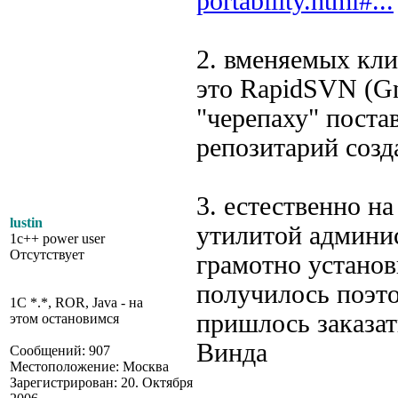
portability.html#...
2. вменяемых клие
это RapidSVN (G
"черепаху" поста
репозитарий созд
3. естественно н
lustin
утилитой админис
1c++ power user
Отсутствует
грамотно установ
получилось поэт
1C *.*, ROR, Java - на
пришлось заказат
этом остановимся
Винда
Сообщений: 907
Местоположение: Москва
Зарегистрирован: 20. Октября