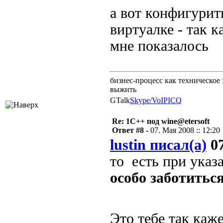
а вот конфигурит
виртуалке - так 
мне показалось
бизнес-процесс как техническое 
выжить
GTalk
Skype/VoIP
ICQ
Re: 1С++ под wine@etersoft
Ответ #8 -
07. Мая 2008 :: 12:20
lustin писал(а)
07
то есть при указа
особо заботитьс
Это тебе так каж