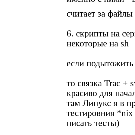
считает за файл
6. скрипты на се
некоторые на sh
если подытожить
то связка Trac +
красиво для начал
там Линукс я в п
тестировния *nix
писать тесты)