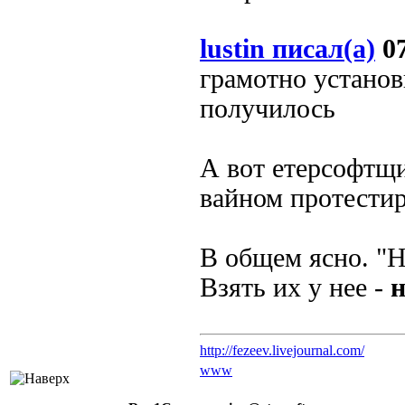
lustin писал(а)
07
грамотно установ
получилось
А вот етерсофтщи
вайном протестиро
В общем ясно. "Н
Взять их у нее -
http://fezeev.livejournal.com/
www