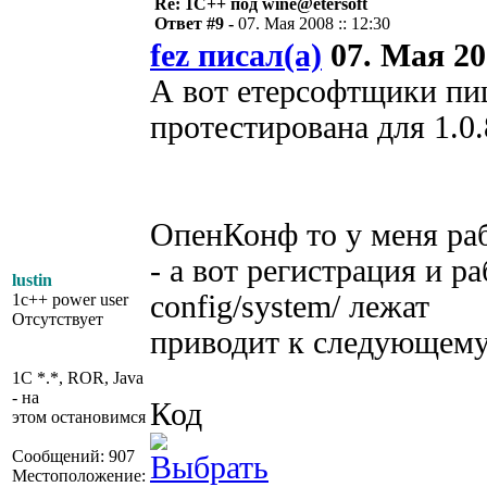
Re: 1С++ под wine@etersoft
Ответ #9 -
07. Мая 2008 :: 12:30
fez писал(а)
07. Мая 200
А вот етерсофтщики пи
протестирована для 1.0.8
ОпенКонф то у меня ра
- а вот регистрация и р
lustin
config/system/ лежат
1c++ power user
Отсутствует
приводит к следующем
1C *.*, ROR, Java
- на
Код
этом остановимся
Сообщений: 907
Местоположение: