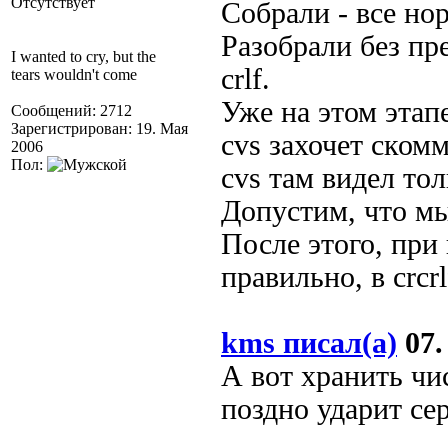
Отсутствует
Собрали - все нор
Разобрали без пр
I wanted to cry, but the
crlf.
tears wouldn't come
Уже на этом этап
Сообщений: 2712
Зарегистрирован: 19. Мая
cvs захочет ском
2006
Пол:
cvs там видел толь
Допустим, что мы
После этого, при 
правильно, в crcr
kms писал(а)
07.
А вот хранить чи
поздно ударит сер