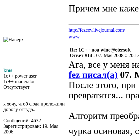
Причем мне кажет
http://fezeev.livejournal.com/
www
Re: 1С++ под wine@etersoft
Ответ #14 -
07. Мая 2008 :: 20:1
Ага, все у меня н
kms
fez писал(а)
07. М
1c++ power user
1c++ moderator
После этого, при
Отсутствует
превратятся... пр
я хочу, чтоб сюда проложили
дорогу оттуда...
Алгоритм преобра
Сообщений: 4632
Зарегистрирован: 19. Мая
чурка осиновая, 
2006