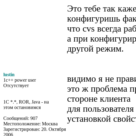
Это тебе так каж
конфигуришь фак
что cvs всегда ра
а при конфигурир
другой режим.
lustin
видимо я не прав
1c++ power user
Отсутствует
это ж проблема п
стороне клиента
1C *.*, ROR, Java - на
для пользовател
этом остановимся
установкой свойст
Сообщений: 907
Местоположение: Москва
Зарегистрирован: 20. Октября
2006