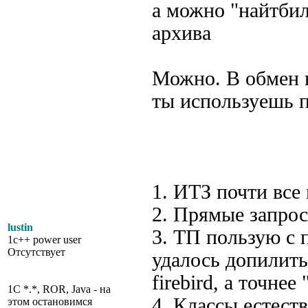
а можно "найтбил
архива
Можно. В обмен н
ты используешь п
1. ИТЗ почти все
2. Прямые запрос
lustin
3. ТП пользую с 
1c++ power user
Отсутствует
удалось допилить
firebird, а точне
1C *.*, ROR, Java - на
4. Классы естест
этом остановимся