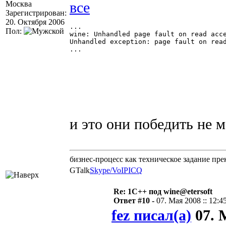
Москва
Зарегистрирован:
20. Октября 2006
...

Пол:
wine: Unhandled page fault on read acce
Unhandled exception: page fault on read
...

и это они побeдить не 
бизнес-процесс как техническое задание пре
GTalk
Skype/VoIP
ICQ
Re: 1С++ под wine@etersoft
Ответ #10 -
07. Мая 2008 :: 12:4
fez писал(а)
07. М