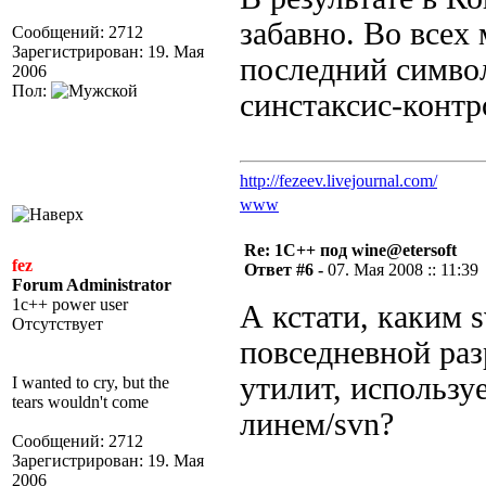
забавно. Во всех
Сообщений: 2712
Зарегистрирован: 19. Мая
последний символ
2006
Пол:
синстаксис-контр
http://fezeev.livejournal.com/
www
Re: 1С++ под wine@etersoft
fez
Ответ #6 -
07. Мая 2008 :: 11:39
Forum Administrator
1c++ power user
А кстати, каким 
Отсутствует
повседневной раз
утилит, использ
I wanted to cry, but the
tears wouldn't come
линем/svn?
Сообщений: 2712
Зарегистрирован: 19. Мая
2006