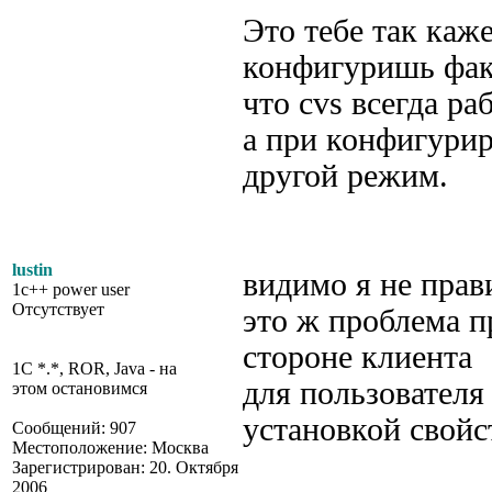
Это тебе так каж
конфигуришь фак
что cvs всегда ра
а при конфигурир
другой режим.
lustin
видимо я не прав
1c++ power user
Отсутствует
это ж проблема п
стороне клиента
1C *.*, ROR, Java - на
для пользовател
этом остановимся
установкой свойст
Сообщений: 907
Местоположение: Москва
Зарегистрирован: 20. Октября
2006