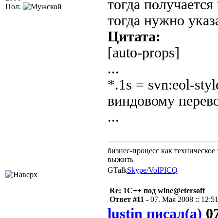
тогда получается
Пол:
тогда нужно указ
Цитата:
[auto-props]
...
*.1s = svn:eol-s
виндовому перево
...
бизнес-процесс как техническое 
выжить
GTalk
Skype/VoIP
ICQ
Re: 1С++ под wine@etersoft
Ответ #11 -
07. Мая 2008 :: 12:5
lustin писал(а)
07