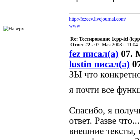
http://fezeev.livejournal.com/
www
Re: Тестирование 1cpp-icl (icpp
Ответ #2 -
07. Мая 2008 :: 11:04
fez писал(а)
07. М
lustin писал(а)
07
ЗЫ что конкретно
я почти все фун
Спасибо, я полу
ответ. Разве что.
внешние тексты,