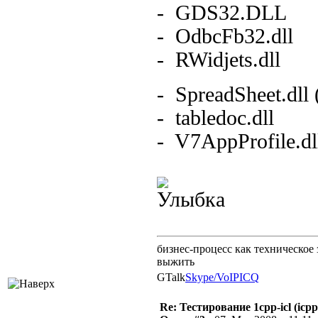
- GDS32.DLL
- OdbcFb32.dll
- RWidjets.dll
- SpreadSheet.dll
- tabledoc.dll
- V7AppProfile.dl
бизнес-процесс как техническое 
выжить
GTalk
Skype/VoIP
ICQ
Re: Тестирование 1cpp-icl (icpp