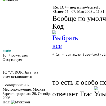
Re: 1С++ под wine@etersoft
Ответ #4 -
07. Мая 2008 :: 11:31
Вообще по умолч
Код
lustin
*.1s = svn:mime-type=text/pl
1c++ power user
Отсутствует
1C *.*, ROR, Java - на
этом остановимся
то есть я особо н
Сообщений: 907
Местоположение: Москва
отвечает Trac
Зарегистрирован: 20. Октября
2006
Пол: