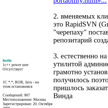
portability.html#...
2. вменяемых клие
это RapidSVN (G
"черепаху" поста
репозитарий созд
3. естественно н
lustin
утилитой админис
1c++ power user
Отсутствует
грамотно установ
получилось поэт
1C *.*, ROR, Java - на
пришлось заказат
этом остановимся
Винда
Сообщений: 907
Местоположение: Москва
Зарегистрирован: 20. Октября