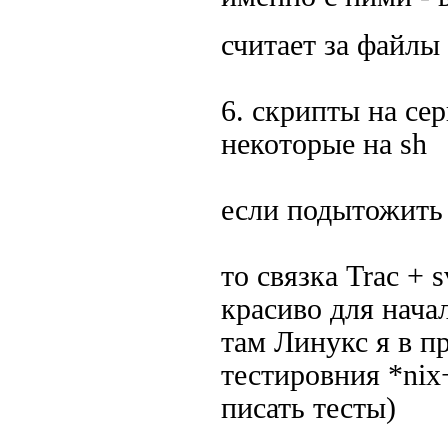
считает за файл
6. скрипты на се
некоторые на sh
если подытожить
то связка Trac +
красиво для начал
там Линукс я в п
тестировния *nix
писать тесты)