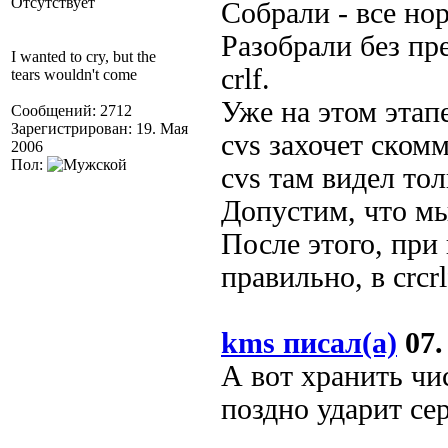
Отсутствует
Собрали - все нор
Разобрали без пр
I wanted to cry, but the
crlf.
tears wouldn't come
Уже на этом этап
Сообщений: 2712
Зарегистрирован: 19. Мая
cvs захочет ском
2006
Пол:
cvs там видел толь
Допустим, что мы
После этого, при 
правильно, в crcr
kms писал(а)
07.
А вот хранить чи
поздно ударит сер