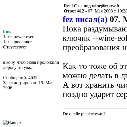
Re: 1С++ под wine@etersoft
Ответ #12 -
07. Мая 2008 :: 19:2
fez писал(а)
07. М
Пока раздумываю 
kms
ключик --wine-eo
1c++ power user
1c++ moderator
преобразования н
Отсутствует
я хочу, чтоб сюда проложили
Как-то тоже об э
дорогу оттуда...
можно делать в д
Сообщений: 4632
Зарегистрирован: 19. Мая
А вот хранить чи
2006
поздно ударит сер
De quelle planète es-tu?