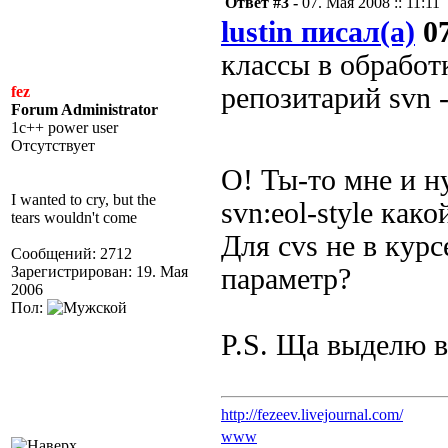
Ответ #3 -
07. Мая 2008 :: 11:11
lustin писал(а)
07
классы в обработ
репозитарий svn 
fez
Forum Administrator
1c++ power user
Отсутствует
О! Ты-то мне и 
I wanted to cry, but the
svn:eol-style как
tears wouldn't come
Для cvs не в кур
Сообщений: 2712
Зарегистрирован: 19. Мая
параметр?
2006
Пол:
P.S. Ща выделю в
http://fezeev.livejournal.com/
www