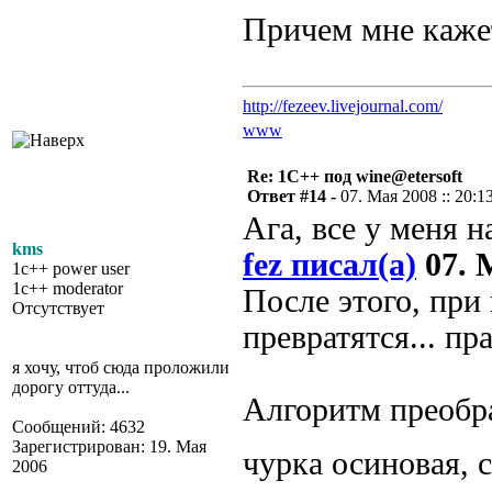
Причем мне кажет
http://fezeev.livejournal.com/
www
Re: 1С++ под wine@etersoft
Ответ #14 -
07. Мая 2008 :: 20:1
Ага, все у меня н
kms
fez писал(а)
07. М
1c++ power user
1c++ moderator
После этого, при
Отсутствует
превратятся... пр
я хочу, чтоб сюда проложили
дорогу оттуда...
Алгоритм преобра
Сообщений: 4632
Зарегистрирован: 19. Мая
чурка осиновая, 
2006