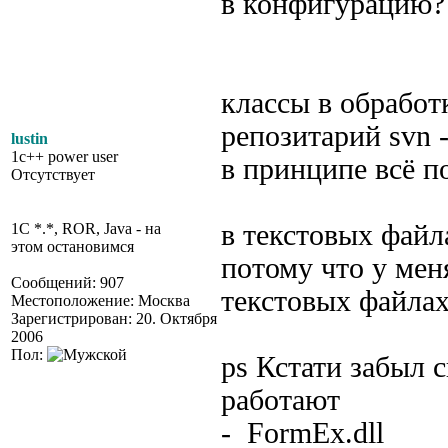
в конфигурацию? 
классы в обработ
репозитарий svn 
lustin
1c++ power user
в принципе всё п
Отсутствует
в текстовых файл
1C *.*, ROR, Java - на
этом остановимся
потому что у меня
Сообщений: 907
текстовых файла
Местоположение: Москва
Зарегистрирован: 20. Октября
2006
Пол:
ps Кстати забыл 
работают
- FormEx.dll