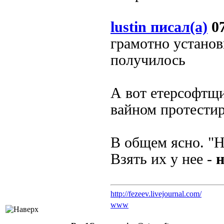
lustin писал(а)
07
грамотно установ
получилось
А вот етерсофтщи
вайном протестиро
В общем ясно. "Н
Взять их у нее -
http://fezeev.livejournal.com/
www