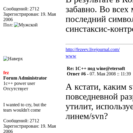
забавно. Во всех
Сообщений: 2712
Зарегистрирован: 19. Мая
последний символ
2006
Пол:
синстаксис-контр
http://fezeev.livejournal.com/
www
Re: 1С++ под wine@etersoft
fez
Ответ #6 -
07. Мая 2008 :: 11:39
Forum Administrator
1c++ power user
А кстати, каким 
Отсутствует
повседневной раз
утилит, использ
I wanted to cry, but the
tears wouldn't come
линем/svn?
Сообщений: 2712
Зарегистрирован: 19. Мая
2006