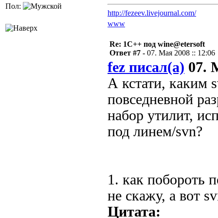
Пол:
http://fezeev.livejournal.com/
www
Re: 1С++ под wine@etersoft
Ответ #7 -
07. Мая 2008 :: 12:06
fez писал(а)
07. М
А кстати, каким 
повседневной ра
набор утилит, и
под линем/svn?
1. как побороть п
не скажу, а вот s
Цитата: