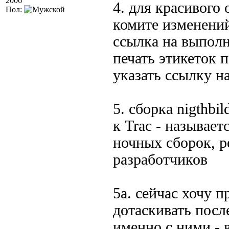
2006
4. для красивого 
Пол:
комите изменений
ссылка на выполн
печать этикеток 
указать ссылку н
5. сборка nigthbi
к Trac - называет
ночных сборок, р
разработчиков
5а. сейчас хочу 
дотаскивать посл
именно с ними - 