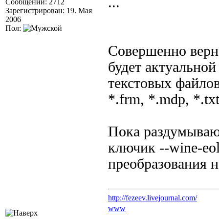
...
Сообщений: 2712
Зарегистрирован: 19. Мая
2006
Пол:
Совершенно верно
будет актуальной 
текстовых файлов
*.frm, *.mdp, *.tx
Пока раздумываю 
ключик --wine-eo
преобразования н
http://fezeev.livejournal.com/
www