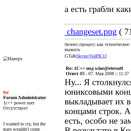
а есть грабли ка
changeset.png
( 7
бизнес-процесс как техническое 
выжить
GTalk
Skype/VoIP
ICQ
Re: 1С++ под wine@etersoft
Ответ #5 -
07. Мая 2008 :: 11:37
Ну... Я столкнулс
юниксовыми конц
fez
Forum Administrator
выкладывает их 
1c++ power user
Отсутствует
концами строк. А
есть, особо не за
I wanted to cry, but the
В результате в К
tears wouldn't come