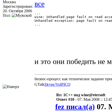
Москва
Зарегистрирован:
20. Октября 2006
...

Пол:
wine: Unhandled page fault on read acce
Unhandled exception: page fault on read
...

и это они побeдить не 
бизнес-процесс как техническое задание пре
GTalk
Skype/VoIP
ICQ
Re: 1С++ под wine@etersoft
Ответ #10 -
07. Мая 2008 :: 12:4
fez писал(а)
07. М