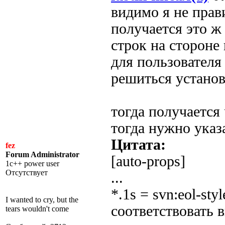
видимо я не прав
получается это ж
строк на стороне
для пользовател
решиться установк
тогда получается
тогда нужно указ
Цитата:
fez
Forum Administrator
[auto-props]
1c++ power user
Отсутствует
...
*.1s = svn:eol-s
I wanted to cry, but the
соответствовать 
tears wouldn't come