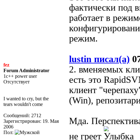
фактически под в
работает в режиме
конфигурировании
режим.
lustin писал(а)
07
fez
2. вменяемых клие
Forum Administrator
1c++ power user
есть это RapidS
Отсутствует
клиент "черепаху
(Win), репозитар
I wanted to cry, but the
tears wouldn't come
Сообщений: 2712
Мда. Перспектива
Зарегистрирован: 19. Мая
2006
Пол:
не греет