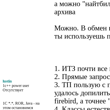
а можно "найтбил
архива
Можно. В обмен н
ты используешь п
1. ИТЗ почти все
2. Прямые запрос
lustin
3. ТП пользую с 
1c++ power user
Отсутствует
удалось допилить
firebird, а точне
1C *.*, ROR, Java - на
4. Классы естест
этом остановимся