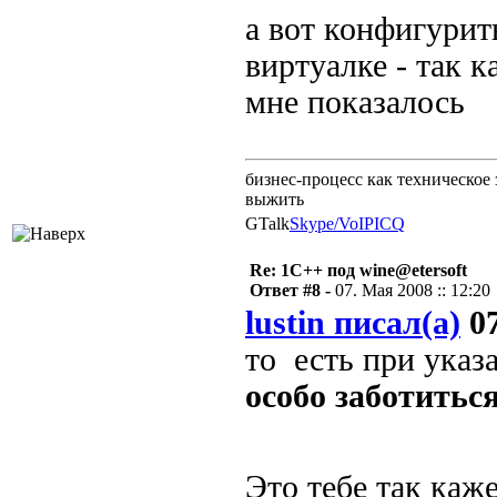
а вот конфигурит
виртуалке - так 
мне показалось
бизнес-процесс как техническое 
выжить
GTalk
Skype/VoIP
ICQ
Re: 1С++ под wine@etersoft
Ответ #8 -
07. Мая 2008 :: 12:20
lustin писал(а)
07
то есть при указа
особо заботитьс
Это тебе так каж