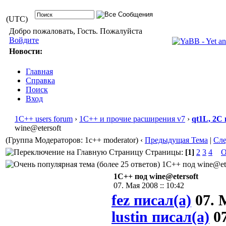
(UTC)
Добро пожаловать, Гость. Пожалуйста
Войдите
Новости:
Главная
Справка
Поиск
Вход
1С++ users forum
›
1С++ и прочие расширения v7
›
qt1L, 2C
wine@etersoft
(Группа Модераторов: 1c++ moderator)
‹
Предыдущая Тема
|
Сл
Страницы:
[1]
2
3
4
О
1С++ под wine@eter
1С++ под wine@etersoft
07. Мая 2008 :: 10:42
fez писал(а)
07. М
lustin писал(а)
07