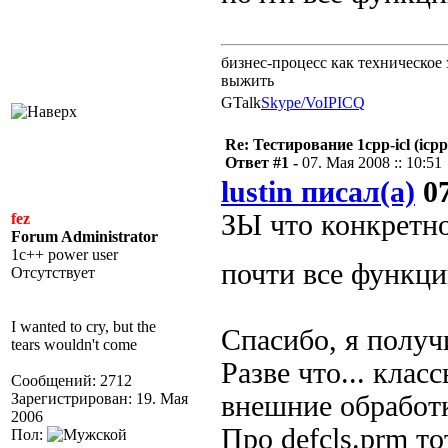
бизнес-процесс как техническое 
выжить
GTalk
Skype/VoIP
ICQ
Re: Тестирование 1cpp-icl (icpp
Ответ #1 -
07. Мая 2008 :: 10:51
lustin писал(а)
07
ЗЫ что конкретно
fez
Forum Administrator
1c++ power user
почти все функ
Отсутствует
I wanted to cry, but the
Спасибо, я получ
tears wouldn't come
Разве что... клас
Сообщений: 2712
Зарегистрирован: 19. Мая
внешние обработ
2006
Про defcls.prm то
Пол: