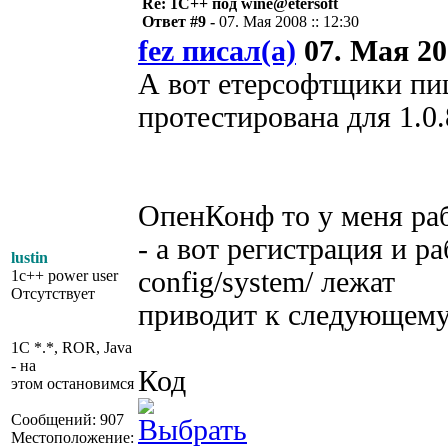
Re: 1С++ под wine@etersoft
Ответ #9 -
07. Мая 2008 :: 12:30
fez писал(а)
07. Мая 200
А вот етерсофтщики пи
протестирована для 1.0.8
ОпенКонф то у меня ра
- а вот регистрация и р
lustin
config/system/ лежат
1c++ power user
Отсутствует
приводит к следующем
1C *.*, ROR, Java
- на
Код
этом остановимся
Сообщений: 907
Местоположение: