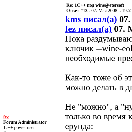
Re: 1С++ под wine@etersoft
Ответ #13 -
07. Мая 2008 :: 19:5
kms писал(а)
07.
fez писал(а)
07. М
Пока раздумываю 
ключик --wine-eol
необходимые прео
Как-то тоже об э
можно делать в д
Не "можно", а "н
только во время 
fez
Forum Administrator
ерунда:
1c++ power user