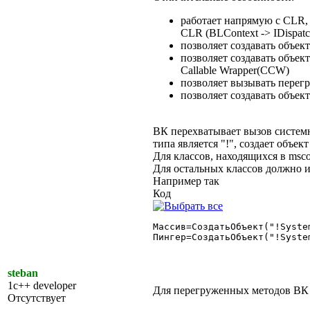
работает напрямую с CLR, 
CLR (BLContext -> IDispat
позволяет создавать объек
позволяет создавать объе
Callable Wrapper(CCW)
позволяет вызывать перег
позволяет создавать объе
ВК перехватывает вызов систем
типа является "!", создает объек
Для классов, находящихся в msco
Для остальных классов должно 
Например так
Код
Массив=СоздатьОбъект("!Syste
Пингер=СоздатьОбъект("!Syste
steban
1c++ developer
Для перегруженных методов ВК 
Отсутствует