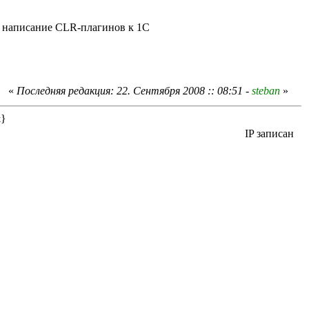
ь написание CLR-плагинов к 1С
«
Последняя редакция: 22. Сентября 2008 :: 08:51 -
steban
»
&}
IP записан