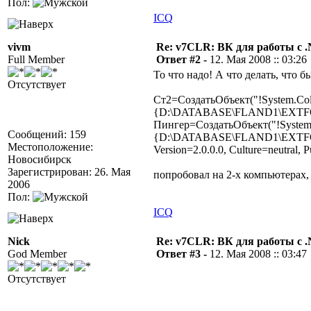
Пол:
ICQ
vivm
Re: v7CLR: ВК для работы с 
Full Member
Ответ #2 -
12. Мая 2008 :: 03:26
То что надо! А что делать, что б
Отсутствует
Ст2=СоздатьОбъект("!System.Colle
{D:\DATABASE\FLAND1\EXTFORMS\
Пингер=СоздатьОбъект("!System.Ne
Сообщений: 159
{D:\DATABASE\FLAND1\EXTFORMS\
Местоположение:
Version=2.0.0.0, Culture=neutral
Новосибирск
Зарегистрирован: 26. Мая
попробовал на 2-х компьютерах, 
2006
Пол:
ICQ
Nick
Re: v7CLR: ВК для работы с 
God Member
Ответ #3 -
12. Мая 2008 :: 03:47
Отсутствует