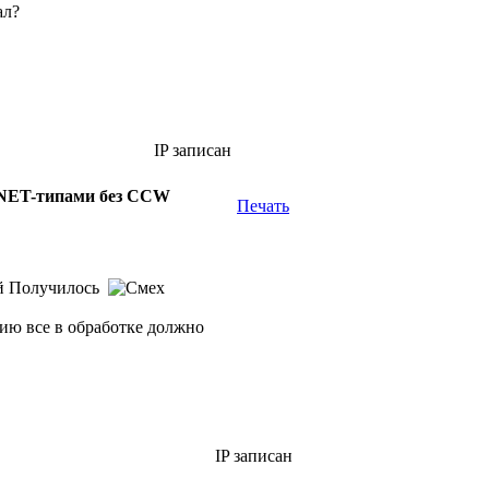
ал?
IP записан
.NET-типами без CCW
Печать
Получилось
нию все в обработке должно
IP записан