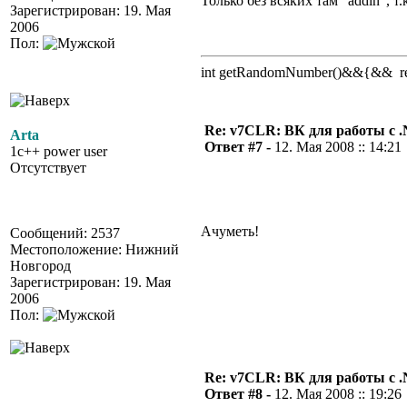
Только без всяких там "addin", т
Зарегистрирован: 19. Мая
2006
Пол:
int getRandomNumber()&&{&& retu
Re: v7CLR: ВК для работы с 
Arta
Ответ #7 -
12. Мая 2008 :: 14:21
1c++ power user
Отсутствует
Ачуметь!
Сообщений: 2537
Местоположение: Нижний
Новгород
Зарегистрирован: 19. Мая
2006
Пол:
Re: v7CLR: ВК для работы с 
Ответ #8 -
12. Мая 2008 :: 19:26