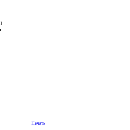
&}
н
Печать