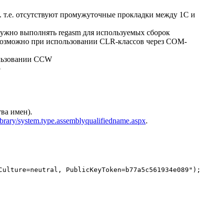
W. т.е. отсутствуют промужуточные прокладки между 1С и
 нужно выполнять regasm для используемых сборок
невозможно при использовании CLR-классов через COM-
ользовании CCW
ю
тва имен).
ibrary/system.type.assemblyqualifiedname.aspx
.
ulture=neutral, PublicKeyToken=b77a5c561934e089");
