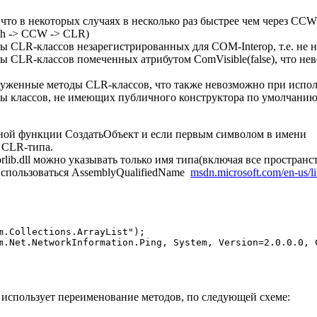
что в некоторых случаях в несколько раз быстрее чем через CC
ch -> CCW -> CLR)
ты CLR-классов незарегистрированных для COM-Interop, т.е. не
кты CLR-классов помеченных атрибутом ComVisible(false), что 
руженные методы CLR-классов, что также невозможно при исп
кты классов, не имеющих публичного конструктора по умолчани
ной функции СоздатьОбъект и если первым символом в имени
т CLR-типа.
rlib.dll можно указывать только имя типа(включая все пространс
использоваться AssemblyQualifiedName
msdn.microsoft.com/en-us/l
m.Collections.ArrayList");

m.Net.NetworkInformation.Ping, System, Version=2.0.0.0, C
использует переименование методов, по следующей схеме: