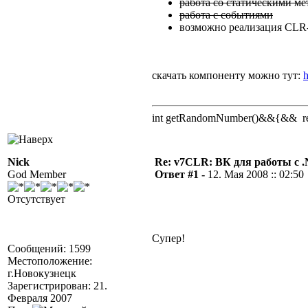
работа со статическими ме
работа с событиями
возможно реализация CLR-
скачать компоненту можно тут:
h
int getRandomNumber()&&{&& retu
Nick
Re: v7CLR: ВК для работы с 
God Member
Ответ #1 -
12. Мая 2008 :: 02:50
Отсутствует
Супер!
Сообщений: 1599
Местоположение:
г.Новокузнецк
Зарегистрирован: 21.
Февраля 2007