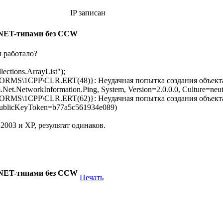
IP записан
.NET-типами без CCW
ы работало?
ctions.ArrayList");
1CPP\CLR.ERT(48)}: Неудачная попытка создания объекта (!S
t.NetworkInformation.Ping, System, Version=2.0.0.0, Culture=neu
1CPP\CLR.ERT(62)}: Неудачная попытка создания объекта (!Sy
, PublicKeyToken=b77a5c561934e089)
2003 и XP, результат одинаков.
.NET-типами без CCW
Печать