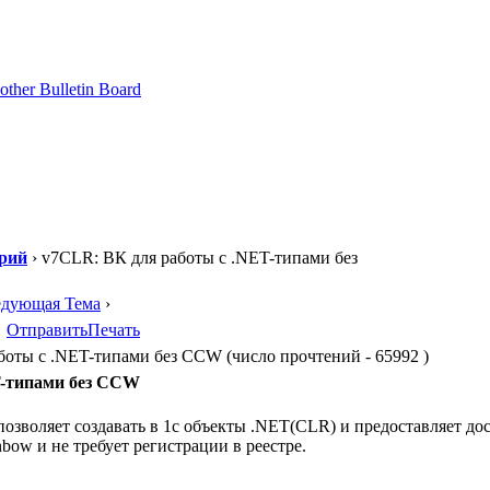
рий
› v7CLR: ВК для работы с .NET-типами без
едующая Тема
›
Отправить
Печать
оты с .NET-типами без CCW (число прочтений - 65992 )
T-типами без CCW
озволяет создавать в 1с объекты .NET(CLR) и предоставляет дос
bow и не требует регистрации в реестре.