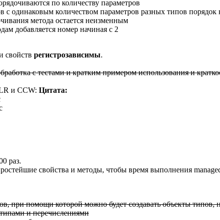
рядочиваются по количеству параметров
в с одинаковым количеством параметров разных типов порядок 
очивания метода остается неизменным
дам добавляется номер начиная с 2
и свойств
регистрозависимы
.
бработка с тестами и кратким примером использования и кратко
CLR и CCW:
Цитата:
с
с
0 раз.
ростейшие свойства и методы, чтобы время выполнения managed
сов, при помощи которой можно будет создавать объекты типов,
e-типами и перечислениями