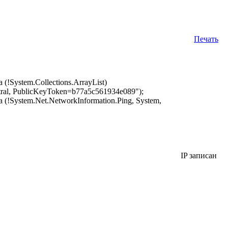
Печать
ystem.Collections.ArrayList)
tral, PublicKeyToken=b77a5c561934e089");
stem.Net.NetworkInformation.Ping, System,
IP записан