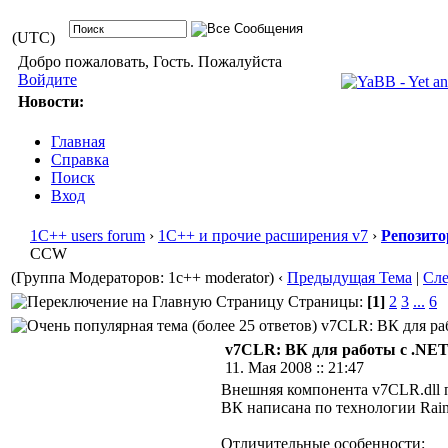
(UTC)
Добро пожаловать, Гость. Пожалуйста
Войдите
Новости:
Главная
Справка
Поиск
Вход
1С++ users forum
›
1С++ и прочие расширения v7
›
Репозито
CCW
(Группа Модераторов: 1c++ moderator)
‹
Предыдущая Тема
|
Сл
Страницы:
[1]
2
3
...
6
v7CLR: ВК для раб
v7CLR: ВК для работы с .NE
11. Мая 2008 :: 21:47
Внешняя компонента v7CLR.dll п
ВК написана по технологии Rain
Отличительные особенности: