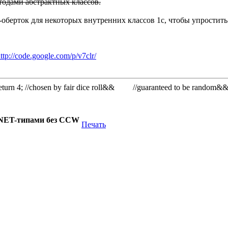
тодами абстрактных классов.
оберток для некоторых внутренних классов 1с, чтобы упростит
ttp://code.google.com/p/v7clr/
rn 4; //chosen by fair dice roll&& //guaranteed to be random&
.NET-типами без CCW
Печать