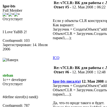
Re: v7CLR: ВК для работы с 
Igor-bts
Ответ #5 -
12. Мая 2008 :: 06:22
Full Member
Отсутствует
Если у объекты CLR конструктор 
Как вариант:
Загрузчик = СоздатьОбъект("add
I Love YaBB 2!
ОбъектCLR = Загрузчик.СоздатьОб
парам3,....);
Сообщений: 103
Зарегистрирован: 14. Июля
2006
ICQ
Re: v7CLR: ВК для работы с 
Ответ #6 -
12. Мая 2008 :: 12:48
steban
1c++ developer
Igor-bts писал(а)
12. Мая 2008 ::
Отсутствует
Загрузчик = СоздатьОбъект("add
ОбъектCLR = Загрузчик.СоздатьОб
парам3,....);
#define sizeof(x) rand()
Да, что-то вроде такого и будет.
Сообщений: 787