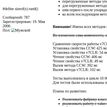
перегруженные методы упо
для перегруженных методо
#define sizeof(x) rand()
имя первого после упоряд
ко всем последующим мето
Сообщений: 787
Зарегистрирован: 19. Мая
2006
Внимание!
Имена всех методов 
Пол:
Во вложении сама компонента, о
Сравнение скорости работы v7
Установка свойства CCW: 425 м
Установка свойства v7CLR: 54 м
Чтение свойства CCW: 406 мс
Чтение свойства v7CLR: 49 мс
Вызов метода CCW: 392 мс
Вызов метода v7CLR: 102 мс
Тесты выполнялись в цикле 10 00
Для тестов были использованы п
Планы по развитию:
Реализовать фабрику клас
реализовать работу с valu