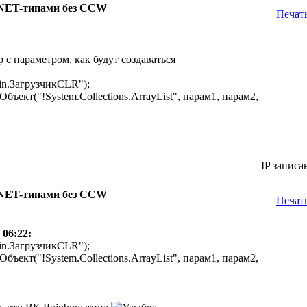
.NET-типами без CCW
Печат
c параметром, как будут создаваться
in.ЗагрузчикCLR");
ъект("!System.Collections.ArrayList", парам1, парам2,
IP записа
.NET-типами без CCW
Печат
 06:22:
in.ЗагрузчикCLR");
ъект("!System.Collections.ArrayList", парам1, парам2,