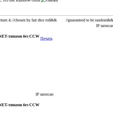
.к. это ВК Rainbow-типа
rn 4; //chosen by fair dice roll&& //guaranteed to be random&
IP записа
.NET-типами без CCW
Печать
IP записан
.NET-типами без CCW