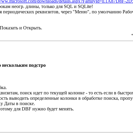
/www.microsoft.com/downloads/details.aspx?FamilyId=E1A87D8F-2D
рокам неогр. длины, только для SQL и SQLite!
я периодических реквизитов, через "Меню", по умолчанию Рабоч
 Показать и Открыть.
по нескольким подстро
.
визитам, поиск идет по текущей колонке - то есть если в быстро
ость выводить определенные колонки в обработке поиска, проп
ку Даты в поиске.
поэтому для DBF нужно будет менять.