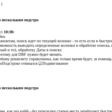
 )
по нескольким подстро
:: 10:30:
.
визитам, поиск идет по текущей колонке - то есть если в быстро
озможность выводить определенные колонки в обработке поиска,
ый и тп), обработку Даты в поиске.
поэтому для DBF нужно будет менять.
юбому реквизиту справочника, как только время будет, за помощ
ПоПодстроке отвязался
по нескольким подстро
има, как раз кайф - без переделки старые места заработают быстр