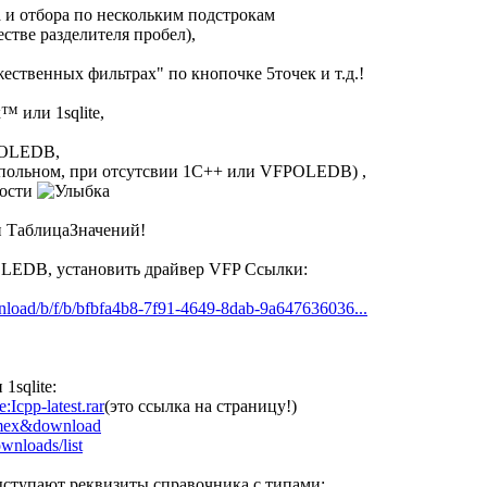
 и отбора по нескольким подстрокам
естве разделителя пробел),
ственных фильтрах" по кнопочке 5точек и т.д.!
 или 1sqlite,
POLEDB,
нопольном, при отсутсвии 1С++ или VFPOLEDB) ,
ности
и ТаблицаЗначений!
OLEDB, установить драйвер VFP Ссылки:
nload/b/f/b/bfbfa4b8-7f91-4649-8dab-9a647636036...
sqlite:
Icpp-latest.rar
(это ссылка на страницу!)
ormex&download
ownloads/list
ыступают реквизиты справочника с типами: