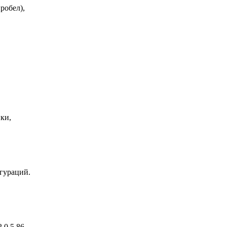
робел),
ки,
гураций.
.0.5.86