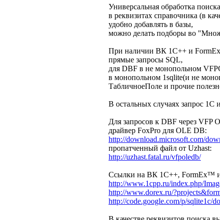
Универсальная обработка поиска
в реквизитах справочника (в кач
удобно добавлять в базы,
можно делать подборы во "Множе
При наличии ВК 1С++ и FormEx™
прямые запросы SQL,
для DBF в не монопольном VF
в монопольном 1sqlite(и не мо
ТабличноеПоле и прочие полез
В остальных случаях запрос 1С 
Для запросов к DBF через VFP 
драйвер FoxPro для OLE DB:
http://download.microsoft.com/dow
пропатченный файл от Uzhast:
http://uzhast.fatal.ru/vfpoledb/
Ссылки на ВК 1С++, FormEx™ и 1
http://www.1cpp.ru/index.php/Image:
http://www.dorex.ru/?projects&f
http://code.google.com/p/sqlite1c/d
В качестве реквизитов поиска в