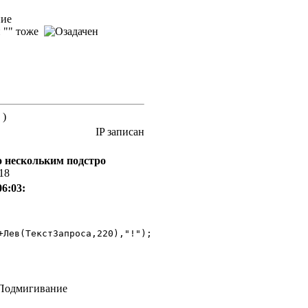
и "" тоже
 )
IP записан
по нескольким подстро
:18
06:03:
+Лев(ТекстЗапроса,220),"!"); 
