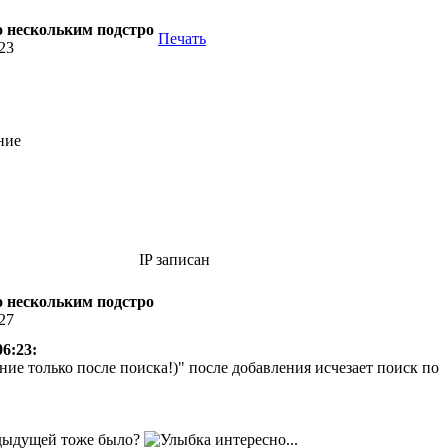
по нескольким подстро
Печать
:23
IP записан
по нескольким подстро
:27
06:23:
ние только после поиска!)" после добавления исчезает поиск по
редыдущей тоже было?
интересно...