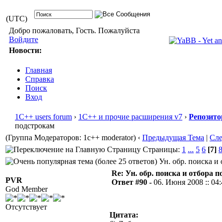
(UTC)
Добро пожаловать, Гость. Пожалуйста
Войдите
Новости:
Главная
Справка
Поиск
Вход
1С++ users forum
›
1С++ и прочие расширения v7
›
Репозито
подстрокам
(Группа Модераторов: 1c++ moderator)
‹
Предыдущая Тема
|
Сл
Страницы:
1
...
5
6
[7]
Ун. обр. поиска и 
Re: Ун. обр. поиска и отбора 
PVR
Ответ #90 -
06. Июня 2008 :: 04
God Member
Отсутствует
Цитата: