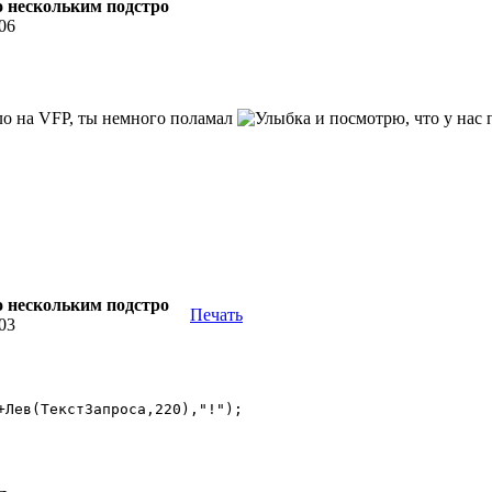
по нескольким подстро
:06
ло на VFP, ты немного поламал
и посмотрю, что у нас
по нескольким подстро
Печать
:03
+Лев(ТекстЗапроса,220),"!"); 
