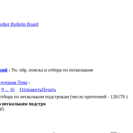
рий
› Ун. обр. поиска и отбора по нескольким
едующая Тема
›
8
9
...
16
Отправить
Печать
отбора по нескольким подстрокам (число прочтений - 126179 )
по нескольким подстро
:45