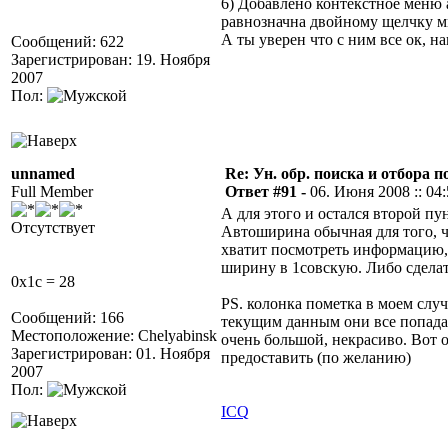
6) Добавлено контекстное меню
равнозначна двойному щелчку мы
А ты уверен что с ним все ок, 
Сообщений: 622
Зарегистрирован: 19. Ноября
2007
Пол:
unnamed
Re: Ун. обр. поиска и отбора 
Full Member
Ответ #91 -
06. Июня 2008 :: 04
А для этого и остался второй пу
Отсутствует
Автоширина обычная для того, чт
хватит посмотреть информацию, 
ширину в 1совскую. Либо сделат
0x1c = 28
PS. колонка пометка в моем слу
Сообщений: 166
текущим данным они все попадаю
Местоположение: Chelyabinsk
очень большой, некрасиво. Вот 
Зарегистрирован: 01. Ноября
предоставить (по желанию)
2007
Пол:
ICQ