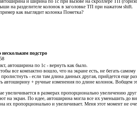
 автоширина и ширина по 1с при вызове на скроллере ТП (гори
ши на разделителе колонок в заголовке ТП при нажатом shift.
например как выглядит колонка Пометка?
по нескольким подстро
:58
нкт, автоширина по 1с - вернуть как было.
обы все компактно вошло, что на экране есть, не бегать самому
пролистнуть - если там длина данных другая, прийдется еще ра
ь автоширину + ручные изменения по длине колонок. Вобщем эт
чае увеличивается в размерах пропорционально увеличению други
т на экран. По идее, автоширина могла все их уменьшить до ви
она их пропорционально и увеличивает. Меня этот момент не оч