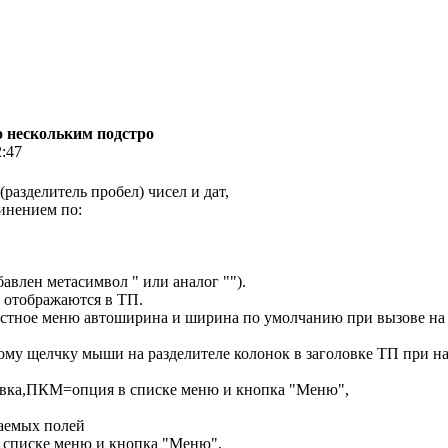
по нескольким подстро
2:47
разделитель пробел) чисел и дат,
динением по:
бавлен метасимвол " или аналог "").
 отображаются в ТП.
екстное меню автоширина и ширина по умолчанию при вызове на
у щелчку мыши на разделителе колонок в заголовке ТП при наж
овка,ПКМ=опция в списке меню и кнопка "Меню",
аемых полей
 списке меню и кнопка "Меню",