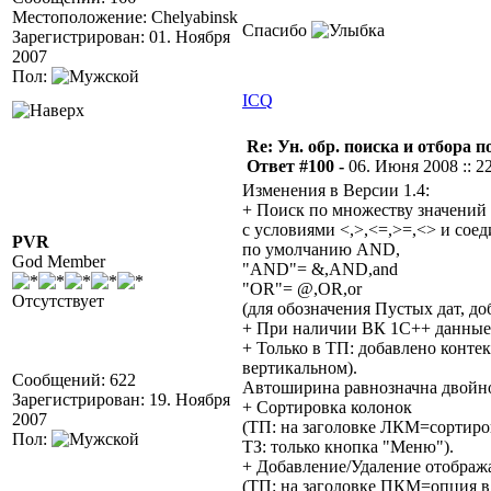
Местоположение: Chelyabinsk
Спасибо
Зарегистрирован: 01. Ноября
2007
Пол:
ICQ
Re: Ун. обр. поиска и отбора 
Ответ #100 -
06. Июня 2008 :: 2
Изменения в Версии 1.4:
+ Поиск по множеству значений (
с условиями <,>,<=,>=,<> и сое
PVR
по умолчанию AND,
God Member
"AND"= &,AND,and
"OR"= @,OR,or
Отсутствует
(для обозначения Пустых дат, до
+ При наличии ВК 1С++ данные
+ Только в ТП: добавлено конт
вертикальном).
Сообщений: 622
Автоширина равнозначна двойном
Зарегистрирован: 19. Ноября
+ Сортировка колонок
2007
(ТП: на заголовке ЛКМ=сортир
Пол:
ТЗ: только кнопка "Меню").
+ Добавление/Удаление отображ
(ТП: на заголовке ПКМ=опция в