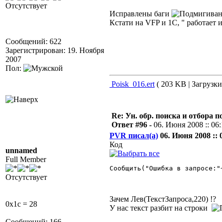
Отсутствует
Исправлены баги
Кстати на VFP и 1C, " работает 
Сообщений: 622
Зарегистрирован: 19. Ноября
2007
Пол:
Poisk_016.ert
( 203 KB | Загрузки
Re: Ун. обр. поиска и отбора 
Ответ #96 -
06. Июня 2008 :: 06
PVR писал(а)
06. Июня 2008 :: 
Код
unnamed
Full Member
Сообщить("Ошибка в запросе:"
Отсутствует
Зачем Лев(ТекстЗапроса,220) !?
0x1c = 28
У нас текст разбит на строки
Сообщений: 166