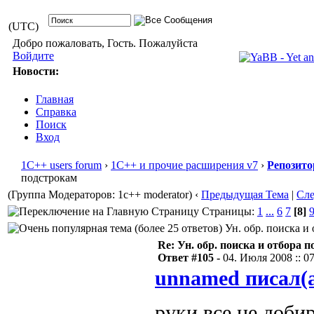
(UTC)
Добро пожаловать, Гость. Пожалуйста
Войдите
Новости:
Главная
Справка
Поиск
Вход
1С++ users forum
›
1С++ и прочие расширения v7
›
Репозито
подстрокам
(Группа Модераторов: 1c++ moderator)
‹
Предыдущая Тема
|
Сл
Страницы:
1
...
6
7
[8]
Ун. обр. поиска и 
Re: Ун. обр. поиска и отбора 
Ответ #105 -
04. Июля 2008 :: 0
unnamed писал(
руки все не доби