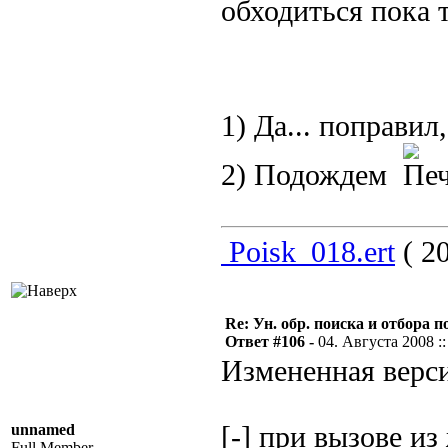
обходиться пока т
1) Да... поправи
2) Подождем
Poisk_018.ert
( 20
Re: Ун. обр. поиска и отбора 
Ответ #106 -
04. Августа 2008 ::
Измененная верси
unnamed
[-] при вызове из
Full Member