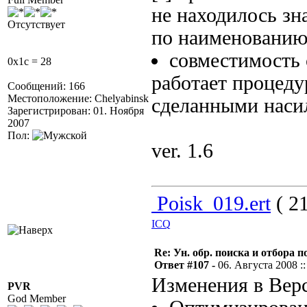
не находилось зн
Отсутствует
по наименованию
совместимость 
0x1c = 28
работает процед
Сообщений: 166
Местоположение: Chelyabinsk
сделанными наси
Зарегистрирован: 01. Ноября
2007
Пол:
ver. 1.6
Poisk_019.ert
( 21
ICQ
Re: Ун. обр. поиска и отбора 
Ответ #107 -
06. Августа 2008 ::
Изменения в Верс
PVR
God Member