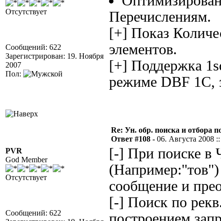
Оптимизирован
Отсутствует
Перечислениям.
[+] Показ Количе
элементов.
Сообщений: 622
Зарегистрирован: 19. Ноября
[+] Поддержка 1s
2007
Пол:
режиме DBF 1С, за
Re: Ун. обр. поиска и отбора 
Ответ #108 -
06. Августа 2008 ::
[-] При поиске в
PVR
God Member
(Например:"тов")
Отсутствует
сообщение и прео
[-] Поиск по рек
Сообщений: 622
построением запр