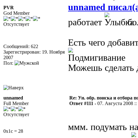
unnamed писал(
PVR
God Member
работает
бо
Отсутствует
Есть чего добавит
Сообщений: 622
Зарегистрирован: 19. Ноября
2007
Пол:
Можешь сделать 
unnamed
Re: Ун. обр. поиска и отбора 
Full Member
Ответ #111 -
07. Августа 2008 ::
Отсутствует
ммм. подумать н
0x1c = 28