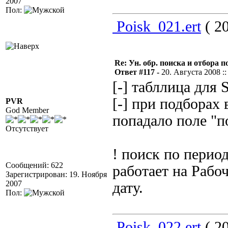
2007
Пол:
Poisk_021.ert
( 20
Re: Ун. обр. поиска и отбора 
Ответ #117 -
20. Августа 2008 ::
[-] табллица для 
[-] при подборах
PVR
God Member
попадало поле "п
Отсутствует
! поиск по перио
Сообщений: 622
работает на Рабо
Зарегистрирован: 19. Ноября
2007
дату.
Пол:
Poisk_022.ert
( 20