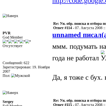
http://code.google
Re: Ун. обр. поиска и отбора 
Ответ #114 -
07. Августа 2008 ::
PVR
unnamed писал(
God Member
ммм. подумать н
Отсутствует
года не работал
Сообщений: 622
Зарегистрирован: 19. Ноября
2007
Пол:
Да, я тоже с бух.
Re: Ун. обр. поиска и отбора 
Sergey
Ответ #115 -
07. Августа 2008 ::
Full Member