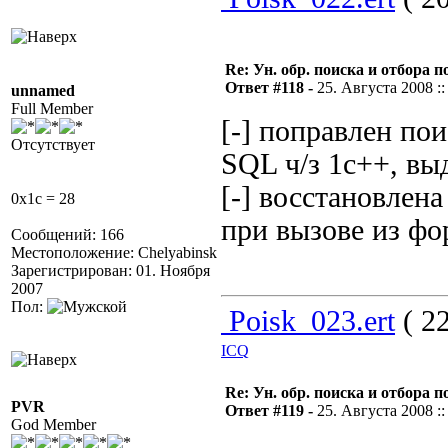
Re: Ун. обр. поиска и отбора 
Ответ #118 -
25. Августа 2008 ::
unnamed
Full Member
[-] поправлен по
Отсутствует
SQL ч/з 1c++, вы
[-] восстановлен
0x1c = 28
при вызове из ф
Сообщений: 166
Местоположение: Chelyabinsk
Зарегистрирован: 01. Ноября
2007
Пол:
Poisk_023.ert
( 22
ICQ
Re: Ун. обр. поиска и отбора 
PVR
Ответ #119 -
25. Августа 2008 ::
God Member