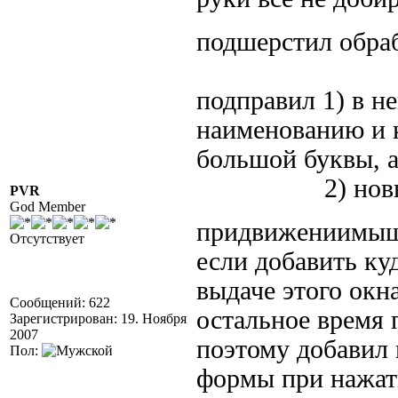
подшерстил обра
подправил 1) в н
наименованию и к
большой буквы, а
2) новый for
PVR
God Member
придвижениимыши
Отсутствует
если добавить ку
выдаче этого окн
Сообщений: 622
остальное время 
Зарегистрирован: 19. Ноября
2007
поэтому добавил
Пол:
формы при нажат