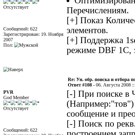
Оптимизирован
Отсутствует
Перечислениям.
[+] Показ Количе
элементов.
Сообщений: 622
Зарегистрирован: 19. Ноября
[+] Поддержка 1s
2007
Пол:
режиме DBF 1С, за
Re: Ун. обр. поиска и отбора 
Ответ #108 -
06. Августа 2008 ::
[-] При поиске в
PVR
God Member
(Например:"тов")
Отсутствует
сообщение и прео
[-] Поиск по рек
Сообщений: 622
построением запр