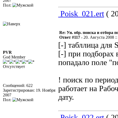
2007
Пол:
Poisk_021.ert
( 20
Re: Ун. обр. поиска и отбора 
Ответ #117 -
20. Августа 2008 ::
[-] табллица для 
[-] при подборах
PVR
God Member
попадало поле "п
Отсутствует
! поиск по перио
Сообщений: 622
работает на Рабо
Зарегистрирован: 19. Ноября
2007
дату.
Пол:
Poisk_022.ert
( 20