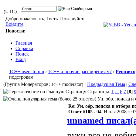
(UTC)
Добро пожаловать, Гость. Пожалуйста
Войдите
Новости:
Главная
Справка
Поиск
Вход
1С++ users forum
›
1С++ и прочие расширения v7
›
Репозито
подстрокам
(Группа Модераторов: 1c++ moderator)
‹
Предыдущая Тема
|
Сл
Страницы:
1
...
6
7
[8]
Ун. обр. поиска и 
Re: Ун. обр. поиска и отбора 
Ответ #105 -
04. Июля 2008 :: 0
unnamed писал(
руки все не доби