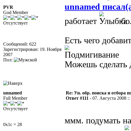
unnamed писал(
PVR
God Member
работает
бо
Отсутствует
Есть чего добавит
Сообщений: 622
Зарегистрирован: 19. Ноября
2007
Пол:
Можешь сделать 
unnamed
Re: Ун. обр. поиска и отбора 
Full Member
Ответ #111 -
07. Августа 2008 ::
Отсутствует
ммм. подумать н
0x1c = 28