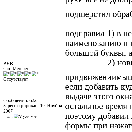
подшерстил обра
подправил 1) в н
наименованию и к
большой буквы, а
2) новый for
PVR
God Member
придвижениимыши
Отсутствует
если добавить ку
выдаче этого окн
Сообщений: 622
остальное время 
Зарегистрирован: 19. Ноября
2007
поэтому добавил
Пол:
формы при нажат