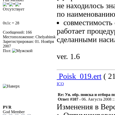
не находилось зн
Отсутствует
по наименованию
совместимость 
0x1c = 28
работает процед
Сообщений: 166
Местоположение: Chelyabinsk
сделанными наси
Зарегистрирован: 01. Ноября
2007
Пол:
ver. 1.6
Poisk_019.ert
( 21
ICQ
Re: Ун. обр. поиска и отбора 
Ответ #107 -
06. Августа 2008 ::
Изменения в Верс
PVR
God Member