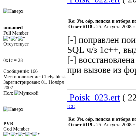
Re: Ун. обр. поиска и отбора 
Ответ #118 -
25. Августа 2008 ::
unnamed
Full Member
[-] поправлен по
Отсутствует
SQL ч/з 1c++, вы
[-] восстановлен
0x1c = 28
при вызове из ф
Сообщений: 166
Местоположение: Chelyabinsk
Зарегистрирован: 01. Ноября
2007
Пол:
Poisk_023.ert
( 22
ICQ
Re: Ун. обр. поиска и отбора 
PVR
Ответ #119 -
25. Августа 2008 ::
God Member