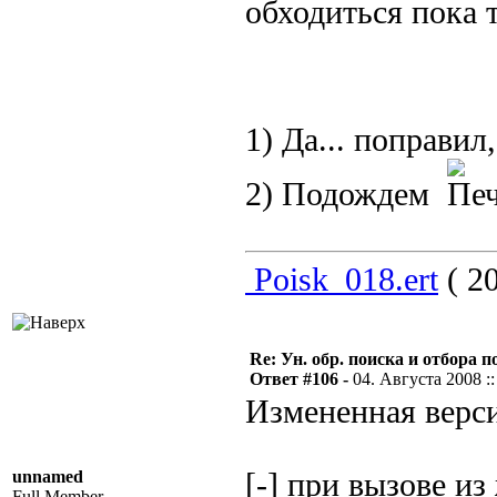
обходиться пока т
1) Да... поправи
2) Подождем
Poisk_018.ert
( 20
Re: Ун. обр. поиска и отбора 
Ответ #106 -
04. Августа 2008 ::
Измененная верси
unnamed
[-] при вызове из
Full Member