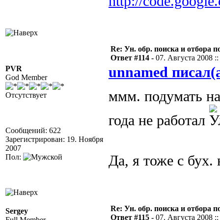
http://code.google
Re: Ун. обр. поиска и отбора 
Ответ #114 -
07. Августа 2008 ::
PVR
unnamed писал(
God Member
ммм. подумать н
Отсутствует
года не работал
Сообщений: 622
Зарегистрирован: 19. Ноября
2007
Пол:
Да, я тоже с бух.
Re: Ун. обр. поиска и отбора 
Sergey
Ответ #115 -
07. Августа 2008 ::
Full Member